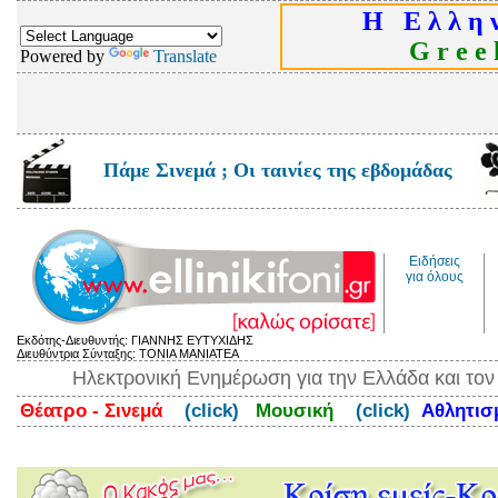
Η Ε λ λ η ν
G r e e k
Powered by
Translate
Πάμε Σινεμά ; Οι ταινίες της εβδομάδας
Ειδήσεις
για όλους
Εκδότης-Διευθυντής: ΓΙΑΝΝΗΣ ΕΥΤΥΧΙΔΗΣ
Διευθύντρια Σύνταξης: ΤΟΝΙΑ ΜΑΝΙΑΤΕΑ
Ηλεκτρονική Ενημέρωση για την Ελλάδα και το
Θέατρο - Σινεμά
(click)
Μουσική
(click)
Αθλητι