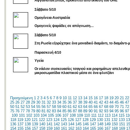
Αφγανιστάν,οπως προκύπτει απο έκθεση τού ΟΗΕ
Σάββατο 5/10
Ομογένεια-Αυστραλία
Ομογενείς ψαράδες σε απόγνωση…
Σάββατο 5/10
Στη Ρωσία εξορύχτηκε ένα μοναδικό διαμάντι, το διαμάντι-
Παρασκευή 4/10
Υγεία
Οι νάιλον συσκευασίες τσαγιού και ροφημάτων απελευθερ
μικροσωματίδια πλαστικού μέσα σε ένα φλυτζάνι
Προηγούμενη
1
2
3
4
5
6
7
8
9
10
11
12
13
14
15
16
17
18
19
20
21
22
25
26
27
28
29
30
31
32
33
34
35
36
37
38
39
40
41
42
43
44
45
46
47
50
51
52
53
54
55
56
57
58
59
60
61
62
63
64
65
66
67
68
69
70
71
72
75
76
77
78
79
80
81
82
83
84
85
86
87
88
89
90
91
92
93
94
95
96
97
100
101
102
103
104
105
106
107
108
109
110
111
112
113
114
115
11
118
119
120
121
122
123
124
125
126
127
128
129
130
131
132
133
13
136
137
138
139
140
141
142
143
144
145
146
147
148
149
150
151
1
154
155
156
157
158
159
160
161
162
163
164
165
166
167
168
169
1