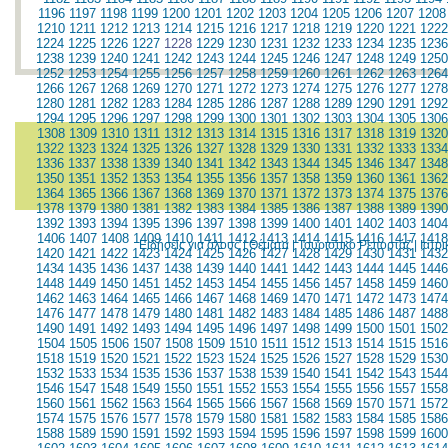
1196
1197
1198
1199
1200
1201
1202
1203
1204
1205
1206
1207
1208
1210
1211
1212
1213
1214
1215
1216
1217
1218
1219
1220
1221
1222
1224
1225
1226
1227
1228
1229
1230
1231
1232
1233
1234
1235
1236
1238
1239
1240
1241
1242
1243
1244
1245
1246
1247
1248
1249
1250
1252
1253
1254
1255
1256
1257
1258
1259
1260
1261
1262
1263
1264
1266
1267
1268
1269
1270
1271
1272
1273
1274
1275
1276
1277
1278
1280
1281
1282
1283
1284
1285
1286
1287
1288
1289
1290
1291
1292
1294
1295
1296
1297
1298
1299
1300
1301
1302
1303
1304
1305
1306
1308
1309
1310
1311
1312
1313
1314
1315
1316
1317
1318
1319
1320
1322
1323
1324
1325
1326
1327
1328
1329
1330
1331
1332
1333
1334
1336
1337
1338
1339
1340
1341
1342
1343
1344
1345
1346
1347
1348
1350
1351
1352
1353
1354
1355
1356
1357
1358
1359
1360
1361
1362
1364
1365
1366
1367
1368
1369
1370
1371
1372
1373
1374
1375
1376
1378
1379
1380
1381
1382
1383
1384
1385
1386
1387
1388
1389
1390
1392
1393
1394
1395
1396
1397
1398
1399
1400
1401
1402
1403
1404
1406
1407
1408
1409
1410
1411
1412
1413
1414
1415
1416
1417
1418
Ειδήσεις για όλους
|
Θέματα
|
Τουριστικό Ρεπορτάζ
|
Ιατρ
1420
1421
1422
1423
1424
1425
1426
1427
1428
1429
1430
1431
1432
1434
1435
1436
1437
1438
1439
1440
1441
1442
1443
1444
1445
1446
1448
1449
1450
1451
1452
1453
1454
1455
1456
1457
1458
1459
1460
1462
1463
1464
1465
1466
1467
1468
1469
1470
1471
1472
1473
1474
1476
1477
1478
1479
1480
1481
1482
1483
1484
1485
1486
1487
1488
1490
1491
1492
1493
1494
1495
1496
1497
1498
1499
1500
1501
1502
1504
1505
1506
1507
1508
1509
1510
1511
1512
1513
1514
1515
1516
1518
1519
1520
1521
1522
1523
1524
1525
1526
1527
1528
1529
1530
1532
1533
1534
1535
1536
1537
1538
1539
1540
1541
1542
1543
1544
1546
1547
1548
1549
1550
1551
1552
1553
1554
1555
1556
1557
1558
1560
1561
1562
1563
1564
1565
1566
1567
1568
1569
1570
1571
1572
1574
1575
1576
1577
1578
1579
1580
1581
1582
1583
1584
1585
1586
1588
1589
1590
1591
1592
1593
1594
1595
1596
1597
1598
1599
1600