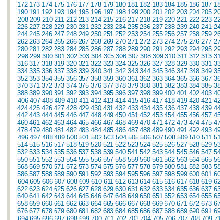
172
173
174
175
176
177
178
179
180
181
182
183
184
185
186
187
1
190
191
192
193
194
195
196
197
198
199
200
201
202
203
204
205
2
208
209
210
211
212
213
214
215
216
217
218
219
220
221
222
223
2
226
227
228
229
230
231
232
233
234
235
236
237
238
239
240
241
2
244
245
246
247
248
249
250
251
252
253
254
255
256
257
258
259
2
262
263
264
265
266
267
268
269
270
271
272
273
274
275
276
277
2
280
281
282
283
284
285
286
287
288
289
290
291
292
293
294
295
2
298
299
300
301
302
303
304
305
306
307
308
309
310
311
312
313
3
316
317
318
319
320
321
322
323
324
325
326
327
328
329
330
331
3
334
335
336
337
338
339
340
341
342
343
344
345
346
347
348
349
3
352
353
354
355
356
357
358
359
360
361
362
363
364
365
366
367
3
370
371
372
373
374
375
376
377
378
379
380
381
382
383
384
385
3
388
389
390
391
392
393
394
395
396
397
398
399
400
401
402
403
4
406
407
408
409
410
411
412
413
414
415
416
417
418
419
420
421
4
424
425
426
427
428
429
430
431
432
433
434
435
436
437
438
439
4
442
443
444
445
446
447
448
449
450
451
452
453
454
455
456
457
4
460
461
462
463
464
465
466
467
468
469
470
471
472
473
474
475
4
478
479
480
481
482
483
484
485
486
487
488
489
490
491
492
493
4
496
497
498
499
500
501
502
503
504
505
506
507
508
509
510
511
5
514
515
516
517
518
519
520
521
522
523
524
525
526
527
528
529
5
532
533
534
535
536
537
538
539
540
541
542
543
544
545
546
547
5
550
551
552
553
554
555
556
557
558
559
560
561
562
563
564
565
5
568
569
570
571
572
573
574
575
576
577
578
579
580
581
582
583
5
586
587
588
589
590
591
592
593
594
595
596
597
598
599
600
601
6
604
605
606
607
608
609
610
611
612
613
614
615
616
617
618
619
6
622
623
624
625
626
627
628
629
630
631
632
633
634
635
636
637
6
640
641
642
643
644
645
646
647
648
649
650
651
652
653
654
655
6
658
659
660
661
662
663
664
665
666
667
668
669
670
671
672
673
6
676
677
678
679
680
681
682
683
684
685
686
687
688
689
690
691
6
694
695
696
697
698
699
700
701
702
703
704
705
706
707
708
709
7