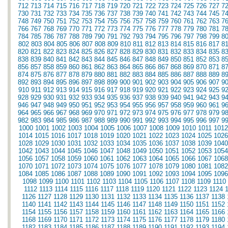
712
713
714
715
716
717
718
719
720
721
722
723
724
725
726
727
7
730
731
732
733
734
735
736
737
738
739
740
741
742
743
744
745
7
748
749
750
751
752
753
754
755
756
757
758
759
760
761
762
763
7
766
767
768
769
770
771
772
773
774
775
776
777
778
779
780
781
7
784
785
786
787
788
789
790
791
792
793
794
795
796
797
798
799
8
802
803
804
805
806
807
808
809
810
811
812
813
814
815
816
817
8
820
821
822
823
824
825
826
827
828
829
830
831
832
833
834
835
8
838
839
840
841
842
843
844
845
846
847
848
849
850
851
852
853
8
856
857
858
859
860
861
862
863
864
865
866
867
868
869
870
871
8
874
875
876
877
878
879
880
881
882
883
884
885
886
887
888
889
8
892
893
894
895
896
897
898
899
900
901
902
903
904
905
906
907
9
910
911
912
913
914
915
916
917
918
919
920
921
922
923
924
925
9
928
929
930
931
932
933
934
935
936
937
938
939
940
941
942
943
9
946
947
948
949
950
951
952
953
954
955
956
957
958
959
960
961
9
964
965
966
967
968
969
970
971
972
973
974
975
976
977
978
979
9
982
983
984
985
986
987
988
989
990
991
992
993
994
995
996
997
9
1000
1001
1002
1003
1004
1005
1006
1007
1008
1009
1010
1011
1012
1014
1015
1016
1017
1018
1019
1020
1021
1022
1023
1024
1025
1026
1028
1029
1030
1031
1032
1033
1034
1035
1036
1037
1038
1039
1040
1042
1043
1044
1045
1046
1047
1048
1049
1050
1051
1052
1053
1054
1056
1057
1058
1059
1060
1061
1062
1063
1064
1065
1066
1067
1068
1070
1071
1072
1073
1074
1075
1076
1077
1078
1079
1080
1081
1082
1084
1085
1086
1087
1088
1089
1090
1091
1092
1093
1094
1095
1096
1098
1099
1100
1101
1102
1103
1104
1105
1106
1107
1108
1109
1110
1112
1113
1114
1115
1116
1117
1118
1119
1120
1121
1122
1123
1124
1126
1127
1128
1129
1130
1131
1132
1133
1134
1135
1136
1137
1138
1140
1141
1142
1143
1144
1145
1146
1147
1148
1149
1150
1151
1152
1154
1155
1156
1157
1158
1159
1160
1161
1162
1163
1164
1165
1166
1168
1169
1170
1171
1172
1173
1174
1175
1176
1177
1178
1179
1180
1182
1183
1184
1185
1186
1187
1188
1189
1190
1191
1192
1193
1194