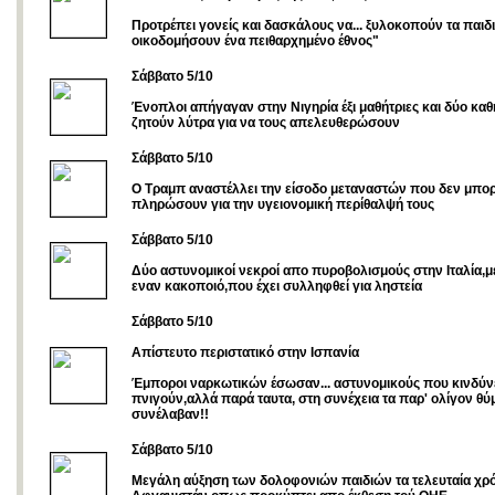
Προτρέπει γονείς και δασκάλους να... ξυλοκοπούν τα παιδι
οικοδομήσουν ένα πειθαρχημένο έθνος"
Σάββατο 5/10
Ένοπλοι απήγαγαν στην Νιγηρία έξι μαθήτριες και δύο καθ
ζητούν λύτρα για να τους απελευθερώσουν
Σάββατο 5/10
Ο Τραμπ αναστέλλει την είσοδο μεταναστών που δεν μπο
πληρώσουν για την υγειονομική περίθαλψή τους
Σάββατο 5/10
Δύο αστυνομικοί νεκροί απο πυροβολισμούς στην Ιταλία,μ
εναν κακοποιό,που έχει συλληφθεί για ληστεία
Σάββατο 5/10
Απίστευτο περιστατικό στην Ισπανία
Έμποροι ναρκωτικών έσωσαν... αστυνομικούς που κινδύν
πνιγούν,αλλά παρά ταυτα, στη συνέχεια τα παρ' ολίγον θύμ
συνέλαβαν!!
Σάββατο 5/10
Μεγάλη αύξηση των δολοφονιών παιδιών τα τελευταία χρό