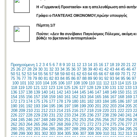
Η «Γερμανική Προστασία» και η απελευθέρωση από αυτήν
Γράφει ο ΠΑΝΤΕΛΗΣ ΟΙΚΟΝΟΜΟΥ,πρώην υπουργός
Πέμπτη 1/7
Πούτιν: «Δεν θα συνέβαινε Παγκόσμιος Πόλεμος, ακόμη κι
βύθιζε το βρετανικό αντιτορπιλικό»
Προηγούμενη
1
2
3
4
5
6
7
8
9
10
11
12
13
14
15
16
17
18
19
20
21
22
25
26
27
28
29
30
31
32
33
34
35
36
37
38
39
40
41
42
43
44
45
46
47
50
51
52
53
54
55
56
57
58
59
60
61
62
63
64
65
66
67
68
69
70
71
72
75
76
77
78
79
80
81
82
83
84
85
86
87
88
89
90
91
92
93
94
95
96
97
100
101
102
103
104
105
106
107
108
109
110
111
112
113
114
115
11
118
119
120
121
122
123
124
125
126
127
128
129
130
131
132
133
13
136
137
138
139
140
141
142
143
144
145
146
147
148
149
150
151
1
154
155
156
157
158
159
160
161
162
163
164
165
166
167
168
169
1
172
173
174
175
176
177
178
179
180
181
182
183
184
185
186
187
1
190
191
192
193
194
195
196
197
198
199
200
201
202
203
204
205
2
208
209
210
211
212
213
214
215
216
217
218
219
220
221
222
223
2
226
227
228
229
230
231
232
233
234
235
236
237
238
239
240
241
2
244
245
246
247
248
249
250
251
252
253
254
255
256
257
258
259
2
262
263
264
265
266
267
268
269
270
271
272
273
274
275
276
277
2
280
281
282
283
284
285
286
287
288
289
290
291
292
293
294
295
2
298
299
300
301
302
303
304
305
306
307
308
309
310
311
312
313
3