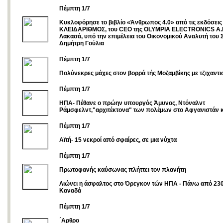
Πέμπτη 1/7
Κυκλοφόρησε το βιβλίο «Άνθρωπος 4.0» από τις εκδόσεις
ΚΛΕΙΔΑΡΙΘΜΟΣ, του CEO της OLYMPIA ELECTRONICS A.
Λακασά, υπό την επιμέλεια του Οικονομικού Αναλυτή του 
Δημήτρη Γούλια
Πέμπτη 1/7
Πολύνεκρες μάχες στον βορρά τής Μοζαμβίκης με τζιχαντι
Πέμπτη 1/7
ΗΠΑ- Πέθανε ο πρώην υπουργός Άμυνας, Ντόναλντ
Ράμσφελντ,"αρχιτέκτονα" των πολέμων στο Αφγανιστάν κα
Πέμπτη 1/7
Αϊτή- 15 νεκροί από σφαίρες, σε μια νύχτα
Πέμπτη 1/7
Πρωτοφανής καύσωνας πλήττει τον πλανήτη
Λιώνει η άσφαλτος στο Όρεγκον τών ΗΠΑ - Πάνω από 230
Καναδά
Πέμπτη 1/7
΄Αρθρο