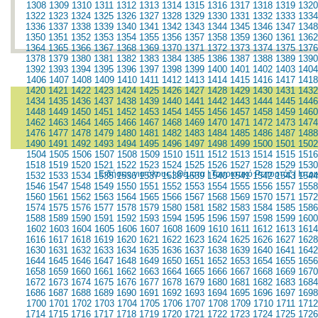
1308
1309
1310
1311
1312
1313
1314
1315
1316
1317
1318
1319
1320
1322
1323
1324
1325
1326
1327
1328
1329
1330
1331
1332
1333
1334
1336
1337
1338
1339
1340
1341
1342
1343
1344
1345
1346
1347
1348
1350
1351
1352
1353
1354
1355
1356
1357
1358
1359
1360
1361
1362
1364
1365
1366
1367
1368
1369
1370
1371
1372
1373
1374
1375
1376
1378
1379
1380
1381
1382
1383
1384
1385
1386
1387
1388
1389
1390
1392
1393
1394
1395
1396
1397
1398
1399
1400
1401
1402
1403
1404
1406
1407
1408
1409
1410
1411
1412
1413
1414
1415
1416
1417
1418
1420
1421
1422
1423
1424
1425
1426
1427
1428
1429
1430
1431
1432
1434
1435
1436
1437
1438
1439
1440
1441
1442
1443
1444
1445
1446
1448
1449
1450
1451
1452
1453
1454
1455
1456
1457
1458
1459
1460
1462
1463
1464
1465
1466
1467
1468
1469
1470
1471
1472
1473
1474
1476
1477
1478
1479
1480
1481
1482
1483
1484
1485
1486
1487
1488
1490
1491
1492
1493
1494
1495
1496
1497
1498
1499
1500
1501
1502
1504
1505
1506
1507
1508
1509
1510
1511
1512
1513
1514
1515
1516
1518
1519
1520
1521
1522
1523
1524
1525
1526
1527
1528
1529
1530
Ειδήσεις για όλους
|
Θέματα
|
Τουριστικό Ρεπορτάζ
|
Ιατρ
1532
1533
1534
1535
1536
1537
1538
1539
1540
1541
1542
1543
1544
1546
1547
1548
1549
1550
1551
1552
1553
1554
1555
1556
1557
1558
1560
1561
1562
1563
1564
1565
1566
1567
1568
1569
1570
1571
1572
1574
1575
1576
1577
1578
1579
1580
1581
1582
1583
1584
1585
1586
1588
1589
1590
1591
1592
1593
1594
1595
1596
1597
1598
1599
1600
1602
1603
1604
1605
1606
1607
1608
1609
1610
1611
1612
1613
1614
1616
1617
1618
1619
1620
1621
1622
1623
1624
1625
1626
1627
1628
1630
1631
1632
1633
1634
1635
1636
1637
1638
1639
1640
1641
1642
1644
1645
1646
1647
1648
1649
1650
1651
1652
1653
1654
1655
1656
1658
1659
1660
1661
1662
1663
1664
1665
1666
1667
1668
1669
1670
1672
1673
1674
1675
1676
1677
1678
1679
1680
1681
1682
1683
1684
1686
1687
1688
1689
1690
1691
1692
1693
1694
1695
1696
1697
1698
1700
1701
1702
1703
1704
1705
1706
1707
1708
1709
1710
1711
1712
1714
1715
1716
1717
1718
1719
1720
1721
1722
1723
1724
1725
1726