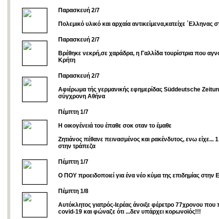
Παρασκευή 2/7
Πολεμικό υλικό και αρχαία αντικείμενα,κατείχε ΄Ελληνας 
Παρασκευή 2/7
Βρέθηκε νεκρή,σε χαράδρα, η Γαλλίδα τουρίστρια που αγ
Κρήτη
Παρασκευή 2/7
Αφιέρωμα τής γερμανικής εφημερίδας Süddeutsche Zeitun
σύγχρονη Αθήνα
Πέμπτη 1/7
Η οικογένειά του έπαθε σοκ οταν το έμαθε
Ζητιάνος πέθανε πεινασμένος και ρακένδυτος, ενω είχε... 1
στην τράπεζα
Πέμπτη 1/7
Ο ΠΟΥ προειδοποιεί για ένα νέο κύμα της επιδημίας στην
Πέμπτη 1/8
Αυτόκλητος γιατρός-Ιερέας άνοιξε φέρετρο 77χρονου που
covid-19 και φώναζε ότι ...δεν υπάρχει κορωνοϊός!!!