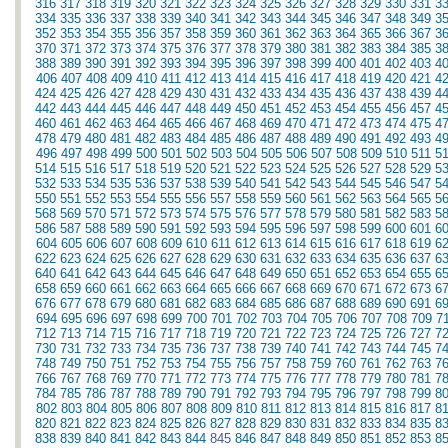
316
317
318
319
320
321
322
323
324
325
326
327
328
329
330
331
3
334
335
336
337
338
339
340
341
342
343
344
345
346
347
348
349
3
352
353
354
355
356
357
358
359
360
361
362
363
364
365
366
367
3
370
371
372
373
374
375
376
377
378
379
380
381
382
383
384
385
3
388
389
390
391
392
393
394
395
396
397
398
399
400
401
402
403
4
406
407
408
409
410
411
412
413
414
415
416
417
418
419
420
421
4
424
425
426
427
428
429
430
431
432
433
434
435
436
437
438
439
4
442
443
444
445
446
447
448
449
450
451
452
453
454
455
456
457
4
460
461
462
463
464
465
466
467
468
469
470
471
472
473
474
475
4
478
479
480
481
482
483
484
485
486
487
488
489
490
491
492
493
4
496
497
498
499
500
501
502
503
504
505
506
507
508
509
510
511
5
514
515
516
517
518
519
520
521
522
523
524
525
526
527
528
529
5
532
533
534
535
536
537
538
539
540
541
542
543
544
545
546
547
5
550
551
552
553
554
555
556
557
558
559
560
561
562
563
564
565
5
568
569
570
571
572
573
574
575
576
577
578
579
580
581
582
583
5
586
587
588
589
590
591
592
593
594
595
596
597
598
599
600
601
6
604
605
606
607
608
609
610
611
612
613
614
615
616
617
618
619
6
622
623
624
625
626
627
628
629
630
631
632
633
634
635
636
637
6
640
641
642
643
644
645
646
647
648
649
650
651
652
653
654
655
6
658
659
660
661
662
663
664
665
666
667
668
669
670
671
672
673
6
676
677
678
679
680
681
682
683
684
685
686
687
688
689
690
691
6
694
695
696
697
698
699
700
701
702
703
704
705
706
707
708
709
7
712
713
714
715
716
717
718
719
720
721
722
723
724
725
726
727
7
730
731
732
733
734
735
736
737
738
739
740
741
742
743
744
745
7
748
749
750
751
752
753
754
755
756
757
758
759
760
761
762
763
7
766
767
768
769
770
771
772
773
774
775
776
777
778
779
780
781
7
784
785
786
787
788
789
790
791
792
793
794
795
796
797
798
799
8
802
803
804
805
806
807
808
809
810
811
812
813
814
815
816
817
8
820
821
822
823
824
825
826
827
828
829
830
831
832
833
834
835
8
838
839
840
841
842
843
844
845
846
847
848
849
850
851
852
853
8