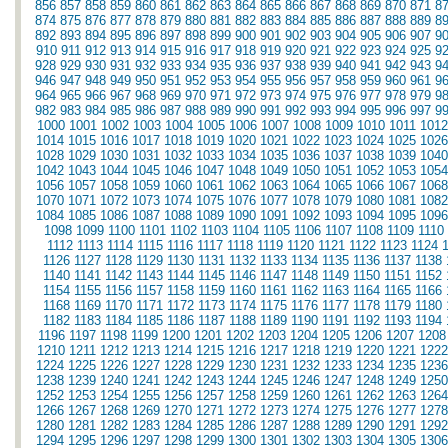
856
857
858
859
860
861
862
863
864
865
866
867
868
869
870
871
8
874
875
876
877
878
879
880
881
882
883
884
885
886
887
888
889
8
892
893
894
895
896
897
898
899
900
901
902
903
904
905
906
907
9
910
911
912
913
914
915
916
917
918
919
920
921
922
923
924
925
9
928
929
930
931
932
933
934
935
936
937
938
939
940
941
942
943
9
946
947
948
949
950
951
952
953
954
955
956
957
958
959
960
961
9
964
965
966
967
968
969
970
971
972
973
974
975
976
977
978
979
9
982
983
984
985
986
987
988
989
990
991
992
993
994
995
996
997
9
1000
1001
1002
1003
1004
1005
1006
1007
1008
1009
1010
1011
1012
1014
1015
1016
1017
1018
1019
1020
1021
1022
1023
1024
1025
1026
1028
1029
1030
1031
1032
1033
1034
1035
1036
1037
1038
1039
1040
1042
1043
1044
1045
1046
1047
1048
1049
1050
1051
1052
1053
1054
1056
1057
1058
1059
1060
1061
1062
1063
1064
1065
1066
1067
1068
1070
1071
1072
1073
1074
1075
1076
1077
1078
1079
1080
1081
1082
1084
1085
1086
1087
1088
1089
1090
1091
1092
1093
1094
1095
1096
1098
1099
1100
1101
1102
1103
1104
1105
1106
1107
1108
1109
1110
1112
1113
1114
1115
1116
1117
1118
1119
1120
1121
1122
1123
1124
1126
1127
1128
1129
1130
1131
1132
1133
1134
1135
1136
1137
1138
1140
1141
1142
1143
1144
1145
1146
1147
1148
1149
1150
1151
1152
1154
1155
1156
1157
1158
1159
1160
1161
1162
1163
1164
1165
1166
1168
1169
1170
1171
1172
1173
1174
1175
1176
1177
1178
1179
1180
1182
1183
1184
1185
1186
1187
1188
1189
1190
1191
1192
1193
1194
1196
1197
1198
1199
1200
1201
1202
1203
1204
1205
1206
1207
1208
1210
1211
1212
1213
1214
1215
1216
1217
1218
1219
1220
1221
1222
1224
1225
1226
1227
1228
1229
1230
1231
1232
1233
1234
1235
1236
1238
1239
1240
1241
1242
1243
1244
1245
1246
1247
1248
1249
1250
1252
1253
1254
1255
1256
1257
1258
1259
1260
1261
1262
1263
1264
1266
1267
1268
1269
1270
1271
1272
1273
1274
1275
1276
1277
1278
1280
1281
1282
1283
1284
1285
1286
1287
1288
1289
1290
1291
1292
1294
1295
1296
1297
1298
1299
1300
1301
1302
1303
1304
1305
1306