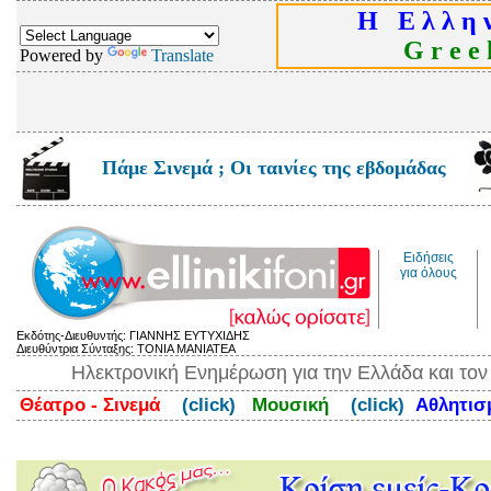
Η Ε λ λ η ν
G r e e k
Powered by
Translate
Πάμε Σινεμά ; Οι ταινίες της εβδομάδας
Ειδήσεις
για όλους
Εκδότης-Διευθυντής: ΓΙΑΝΝΗΣ ΕΥΤΥΧΙΔΗΣ
Διευθύντρια Σύνταξης: ΤΟΝΙΑ ΜΑΝΙΑΤΕΑ
Ηλεκτρονική Ενημέρωση για την Ελλάδα και το
Θέατρο - Σινεμά
(click)
Μουσική
(click)
Αθλητι