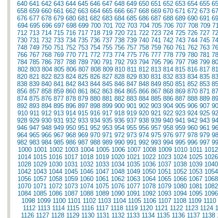
640
641
642
643
644
645
646
647
648
649
650
651
652
653
654
655
6
658
659
660
661
662
663
664
665
666
667
668
669
670
671
672
673
6
676
677
678
679
680
681
682
683
684
685
686
687
688
689
690
691
6
694
695
696
697
698
699
700
701
702
703
704
705
706
707
708
709
7
712
713
714
715
716
717
718
719
720
721
722
723
724
725
726
727
7
730
731
732
733
734
735
736
737
738
739
740
741
742
743
744
745
7
748
749
750
751
752
753
754
755
756
757
758
759
760
761
762
763
7
766
767
768
769
770
771
772
773
774
775
776
777
778
779
780
781
7
784
785
786
787
788
789
790
791
792
793
794
795
796
797
798
799
8
802
803
804
805
806
807
808
809
810
811
812
813
814
815
816
817
8
820
821
822
823
824
825
826
827
828
829
830
831
832
833
834
835
8
838
839
840
841
842
843
844
845
846
847
848
849
850
851
852
853
8
856
857
858
859
860
861
862
863
864
865
866
867
868
869
870
871
8
874
875
876
877
878
879
880
881
882
883
884
885
886
887
888
889
8
892
893
894
895
896
897
898
899
900
901
902
903
904
905
906
907
9
910
911
912
913
914
915
916
917
918
919
920
921
922
923
924
925
9
928
929
930
931
932
933
934
935
936
937
938
939
940
941
942
943
9
946
947
948
949
950
951
952
953
954
955
956
957
958
959
960
961
9
964
965
966
967
968
969
970
971
972
973
974
975
976
977
978
979
9
982
983
984
985
986
987
988
989
990
991
992
993
994
995
996
997
9
1000
1001
1002
1003
1004
1005
1006
1007
1008
1009
1010
1011
1012
1014
1015
1016
1017
1018
1019
1020
1021
1022
1023
1024
1025
1026
1028
1029
1030
1031
1032
1033
1034
1035
1036
1037
1038
1039
1040
1042
1043
1044
1045
1046
1047
1048
1049
1050
1051
1052
1053
1054
1056
1057
1058
1059
1060
1061
1062
1063
1064
1065
1066
1067
1068
1070
1071
1072
1073
1074
1075
1076
1077
1078
1079
1080
1081
1082
1084
1085
1086
1087
1088
1089
1090
1091
1092
1093
1094
1095
1096
1098
1099
1100
1101
1102
1103
1104
1105
1106
1107
1108
1109
1110
1112
1113
1114
1115
1116
1117
1118
1119
1120
1121
1122
1123
1124
1126
1127
1128
1129
1130
1131
1132
1133
1134
1135
1136
1137
1138