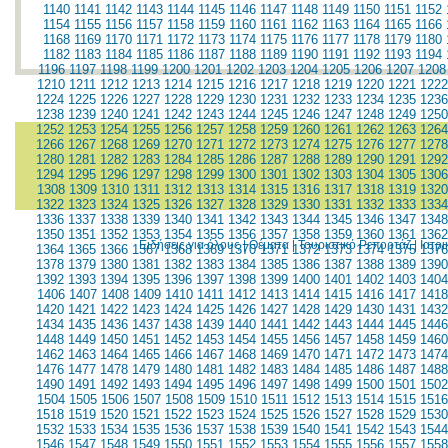
1140
1141
1142
1143
1144
1145
1146
1147
1148
1149
1150
1151
1152
1154
1155
1156
1157
1158
1159
1160
1161
1162
1163
1164
1165
1166
1168
1169
1170
1171
1172
1173
1174
1175
1176
1177
1178
1179
1180
1182
1183
1184
1185
1186
1187
1188
1189
1190
1191
1192
1193
1194
1196
1197
1198
1199
1200
1201
1202
1203
1204
1205
1206
1207
1208
1210
1211
1212
1213
1214
1215
1216
1217
1218
1219
1220
1221
1222
1224
1225
1226
1227
1228
1229
1230
1231
1232
1233
1234
1235
1236
1238
1239
1240
1241
1242
1243
1244
1245
1246
1247
1248
1249
1250
1252
1253
1254
1255
1256
1257
1258
1259
1260
1261
1262
1263
1264
1266
1267
1268
1269
1270
1271
1272
1273
1274
1275
1276
1277
1278
1280
1281
1282
1283
1284
1285
1286
1287
1288
1289
1290
1291
1292
1294
1295
1296
1297
1298
1299
1300
1301
1302
1303
1304
1305
1306
1308
1309
1310
1311
1312
1313
1314
1315
1316
1317
1318
1319
1320
1322
1323
1324
1325
1326
1327
1328
1329
1330
1331
1332
1333
1334
1336
1337
1338
1339
1340
1341
1342
1343
1344
1345
1346
1347
1348
1350
1351
1352
1353
1354
1355
1356
1357
1358
1359
1360
1361
1362
Ειδήσεις για όλους
|
Θέματα
|
Τουριστικό Ρεπορτάζ
|
Ιατρ
1364
1365
1366
1367
1368
1369
1370
1371
1372
1373
1374
1375
1376
1378
1379
1380
1381
1382
1383
1384
1385
1386
1387
1388
1389
1390
1392
1393
1394
1395
1396
1397
1398
1399
1400
1401
1402
1403
1404
1406
1407
1408
1409
1410
1411
1412
1413
1414
1415
1416
1417
1418
1420
1421
1422
1423
1424
1425
1426
1427
1428
1429
1430
1431
1432
1434
1435
1436
1437
1438
1439
1440
1441
1442
1443
1444
1445
1446
1448
1449
1450
1451
1452
1453
1454
1455
1456
1457
1458
1459
1460
1462
1463
1464
1465
1466
1467
1468
1469
1470
1471
1472
1473
1474
1476
1477
1478
1479
1480
1481
1482
1483
1484
1485
1486
1487
1488
1490
1491
1492
1493
1494
1495
1496
1497
1498
1499
1500
1501
1502
1504
1505
1506
1507
1508
1509
1510
1511
1512
1513
1514
1515
1516
1518
1519
1520
1521
1522
1523
1524
1525
1526
1527
1528
1529
1530
1532
1533
1534
1535
1536
1537
1538
1539
1540
1541
1542
1543
1544
1546
1547
1548
1549
1550
1551
1552
1553
1554
1555
1556
1557
1558