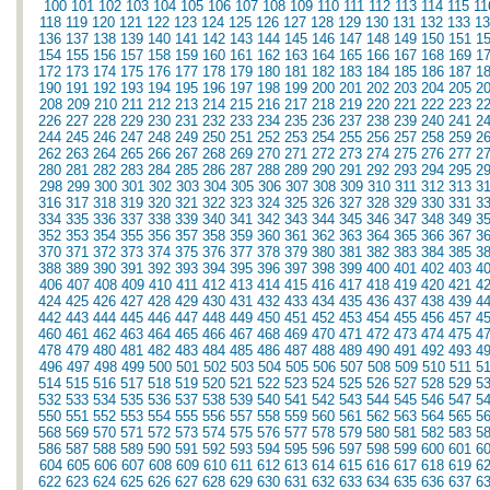
100
101
102
103
104
105
106
107
108
109
110
111
112
113
114
115
11
118
119
120
121
122
123
124
125
126
127
128
129
130
131
132
133
13
136
137
138
139
140
141
142
143
144
145
146
147
148
149
150
151
1
154
155
156
157
158
159
160
161
162
163
164
165
166
167
168
169
1
172
173
174
175
176
177
178
179
180
181
182
183
184
185
186
187
1
190
191
192
193
194
195
196
197
198
199
200
201
202
203
204
205
2
208
209
210
211
212
213
214
215
216
217
218
219
220
221
222
223
2
226
227
228
229
230
231
232
233
234
235
236
237
238
239
240
241
2
244
245
246
247
248
249
250
251
252
253
254
255
256
257
258
259
2
262
263
264
265
266
267
268
269
270
271
272
273
274
275
276
277
2
280
281
282
283
284
285
286
287
288
289
290
291
292
293
294
295
2
298
299
300
301
302
303
304
305
306
307
308
309
310
311
312
313
3
316
317
318
319
320
321
322
323
324
325
326
327
328
329
330
331
3
334
335
336
337
338
339
340
341
342
343
344
345
346
347
348
349
3
352
353
354
355
356
357
358
359
360
361
362
363
364
365
366
367
3
370
371
372
373
374
375
376
377
378
379
380
381
382
383
384
385
3
388
389
390
391
392
393
394
395
396
397
398
399
400
401
402
403
4
406
407
408
409
410
411
412
413
414
415
416
417
418
419
420
421
4
424
425
426
427
428
429
430
431
432
433
434
435
436
437
438
439
4
442
443
444
445
446
447
448
449
450
451
452
453
454
455
456
457
4
460
461
462
463
464
465
466
467
468
469
470
471
472
473
474
475
4
478
479
480
481
482
483
484
485
486
487
488
489
490
491
492
493
4
496
497
498
499
500
501
502
503
504
505
506
507
508
509
510
511
5
514
515
516
517
518
519
520
521
522
523
524
525
526
527
528
529
5
532
533
534
535
536
537
538
539
540
541
542
543
544
545
546
547
5
550
551
552
553
554
555
556
557
558
559
560
561
562
563
564
565
5
568
569
570
571
572
573
574
575
576
577
578
579
580
581
582
583
5
586
587
588
589
590
591
592
593
594
595
596
597
598
599
600
601
6
604
605
606
607
608
609
610
611
612
613
614
615
616
617
618
619
6
622
623
624
625
626
627
628
629
630
631
632
633
634
635
636
637
6