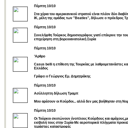
Πέμπτη 10/10
Στα χέρια του αμερικανικού στρατού είναι πλέον δύο διαβό
ΙΚ, μέλη της ομάδας των "Beatles", δήλωσε ο πρόεδρος Τ
Πέμπτη 10/10
Συνελήφθη Τούρκος δημοσιογράφος γιατί επέκρινε την το
επιχείρηση στη βορειοανατολική Συρία
Πέμπτη 10/10
’Αρθρο
Casus belli η επίθεση της Τουρκίας με λαθρομετανάστες κα
Ελλάδος
Γράφει ο Γεώργιος Εμ. Δημητράκης
Πέμπτη 10/10
Ασύλληπτη δήλωση Τραμπ
Μου αρέσουν οι Κούρδοι... αλλά δεν μας βοήθησαν στη Νορ
Πέμπτη 10/10
Οι Τούρκοι σκοτώνουν ένοπλους Κούρδους και αμάχους,με
εισβολή τους στην Συρία-Με αεροπορικά πλήγματα προκα
τεράστιες καταστροφές