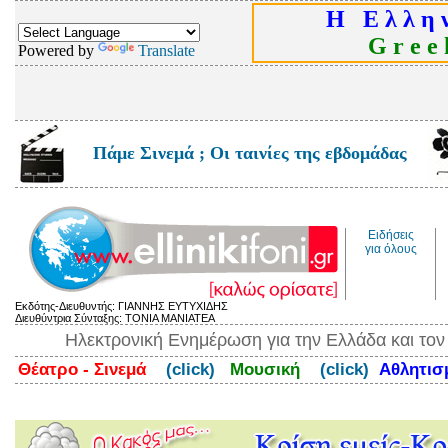
Η Ε λ λ η ν
G r e e k
Powered by
Translate
Πάμε Σινεμά ; Οι ταινίες της εβδομάδας
Ειδήσεις
για όλους
Εκδότης-Διευθυντής: ΓΙΑΝΝΗΣ ΕΥΤΥΧΙΔΗΣ
Διευθύντρια Σύνταξης: ΤΟΝΙΑ ΜΑΝΙΑΤΕΑ
Ηλεκτρονική Ενημέρωση για την Ελλάδα και το
Θέατρο - Σινεμά
(click)
Μουσική
(click)
Αθλητι