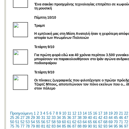
Ένα σακάκι προηγμένης τεχνολογίας επιτρέπει σε κωφού
τη μουσική
Πέμπτη 10/10
Τραμπ
Η εμπλοκή μας στη Μέση Ανατολή ήταν η χειρότερη απόφ
ιστορία των Ηνωμένων Πολιτειών
Τετάρτη 9/10
Για πρώτη φορά εδώ και 40 χρόνια περίπου 3.500 γυναίκε
μπορέσουν να παρακολουθήσουν στο Ιράν αγώνα ανδρικ
ποδοσφαίρου
Τετάρτη 9/10
Οι πίνακες ζωγραφικής που φιλοτέχνησε ο πρώην πρόεδ
Τζορτζ Μπους, αποτυπώνουν τον πόνο εκείνων που ο... ίδι
στον πόλεμο
Προηγούμενη
1
2
3
4
5
6
7
8
9
10
11
12
13
14
15
16
17
18
19
20
21
22
25
26
27
28
29
30
31
32
33
34
35
36
37
38
39
40
41
42
43
44
45
46
47
50
51
52
53
54
55
56
57
58
59
60
61
62
63
64
65
66
67
68
69
70
71
72
75
76
77
78
79
80
81
82
83
84
85
86
87
88
89
90
91
92
93
94
95
96
97