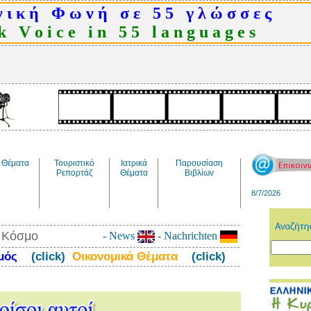
 ι κ ή Φ ω ν ή σ ε 5 5 γ λ ώ σ σ ε ς
 V o i c e i n 5 5 l a n g u a g e s
Θέματα
Τουριστικό
Ιατρικά
Παρουσίαση
Ρεπορτάζ
Θέματα
Βιβλίων
8/7/2026
ν Κόσμο
- News
- Nachrichten
σμός
(click)
Οικονομικά Θέματα
(click)