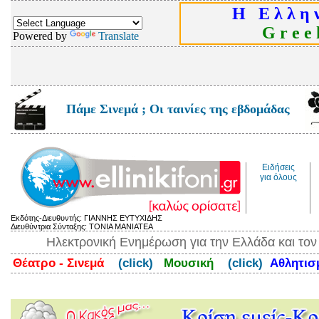
Η Ε λ λ η ν
G r e e k
Powered by
Translate
Πάμε Σινεμά ; Οι ταινίες της εβδομάδας
Ειδήσεις
για όλους
Εκδότης-Διευθυντής: ΓΙΑΝΝΗΣ ΕΥΤΥΧΙΔΗΣ
Διευθύντρια Σύνταξης: ΤΟΝΙΑ ΜΑΝΙΑΤΕΑ
Ηλεκτρονική Ενημέρωση για την Ελλάδα και το
Θέατρο - Σινεμά
(click)
Μουσική
(click)
Αθλητι