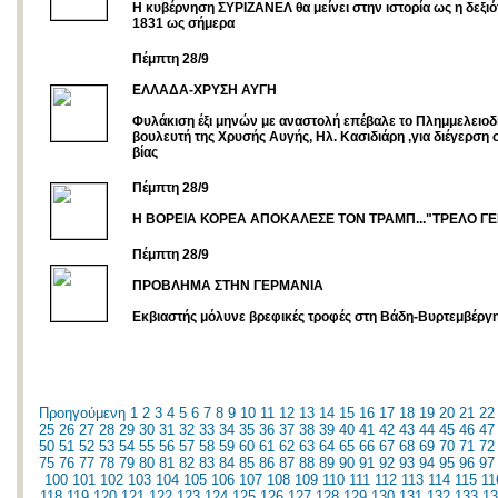
Η κυβέρνηση ΣΥΡΙΖΑΝΕΛ θα μείνει στην ιστορία ως η δεξιό
1831 ως σήμερα
Πέμπτη 28/9
ΕΛΛΑΔΑ-ΧΡΥΣΗ ΑΥΓΗ
Φυλάκιση έξι μηνών με αναστολή επέβαλε το Πλημμελειοδ
βουλευτή της Χρυσής Αυγής, Ηλ. Κασιδιάρη ,για διέγερση
βίας
Πέμπτη 28/9
Η ΒΟΡΕΙΑ ΚΟΡΕΑ ΑΠΟΚΑΛΕΣΕ ΤΟΝ ΤΡΑΜΠ..."ΤΡΕΛΟ ΓΕ
Πέμπτη 28/9
ΠΡΟΒΛΗΜΑ ΣΤΗΝ ΓΕΡΜΑΝΙΑ
Εκβιαστής μόλυνε βρεφικές τροφές στη Βάδη-Βυρτεμβέργ
Προηγούμενη
1
2
3
4
5
6
7
8
9
10
11
12
13
14
15
16
17
18
19
20
21
22
25
26
27
28
29
30
31
32
33
34
35
36
37
38
39
40
41
42
43
44
45
46
47
50
51
52
53
54
55
56
57
58
59
60
61
62
63
64
65
66
67
68
69
70
71
72
75
76
77
78
79
80
81
82
83
84
85
86
87
88
89
90
91
92
93
94
95
96
97
100
101
102
103
104
105
106
107
108
109
110
111
112
113
114
115
11
118
119
120
121
122
123
124
125
126
127
128
129
130
131
132
133
13