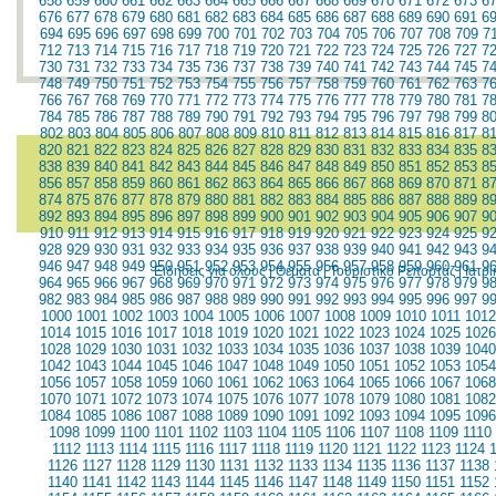
658
659
660
661
662
663
664
665
666
667
668
669
670
671
672
673
6
676
677
678
679
680
681
682
683
684
685
686
687
688
689
690
691
6
694
695
696
697
698
699
700
701
702
703
704
705
706
707
708
709
7
712
713
714
715
716
717
718
719
720
721
722
723
724
725
726
727
7
730
731
732
733
734
735
736
737
738
739
740
741
742
743
744
745
7
748
749
750
751
752
753
754
755
756
757
758
759
760
761
762
763
7
766
767
768
769
770
771
772
773
774
775
776
777
778
779
780
781
7
784
785
786
787
788
789
790
791
792
793
794
795
796
797
798
799
8
802
803
804
805
806
807
808
809
810
811
812
813
814
815
816
817
8
820
821
822
823
824
825
826
827
828
829
830
831
832
833
834
835
8
838
839
840
841
842
843
844
845
846
847
848
849
850
851
852
853
8
856
857
858
859
860
861
862
863
864
865
866
867
868
869
870
871
8
874
875
876
877
878
879
880
881
882
883
884
885
886
887
888
889
8
892
893
894
895
896
897
898
899
900
901
902
903
904
905
906
907
9
910
911
912
913
914
915
916
917
918
919
920
921
922
923
924
925
9
928
929
930
931
932
933
934
935
936
937
938
939
940
941
942
943
9
946
947
948
949
950
951
952
953
954
955
956
957
958
959
960
961
9
Ειδήσεις για όλους
|
Θέματα
|
Τουριστικό Ρεπορτάζ
|
Ιατρ
964
965
966
967
968
969
970
971
972
973
974
975
976
977
978
979
9
982
983
984
985
986
987
988
989
990
991
992
993
994
995
996
997
9
1000
1001
1002
1003
1004
1005
1006
1007
1008
1009
1010
1011
1012
1014
1015
1016
1017
1018
1019
1020
1021
1022
1023
1024
1025
1026
1028
1029
1030
1031
1032
1033
1034
1035
1036
1037
1038
1039
1040
1042
1043
1044
1045
1046
1047
1048
1049
1050
1051
1052
1053
1054
1056
1057
1058
1059
1060
1061
1062
1063
1064
1065
1066
1067
1068
1070
1071
1072
1073
1074
1075
1076
1077
1078
1079
1080
1081
1082
1084
1085
1086
1087
1088
1089
1090
1091
1092
1093
1094
1095
1096
1098
1099
1100
1101
1102
1103
1104
1105
1106
1107
1108
1109
1110
1112
1113
1114
1115
1116
1117
1118
1119
1120
1121
1122
1123
1124
1126
1127
1128
1129
1130
1131
1132
1133
1134
1135
1136
1137
1138
1140
1141
1142
1143
1144
1145
1146
1147
1148
1149
1150
1151
1152