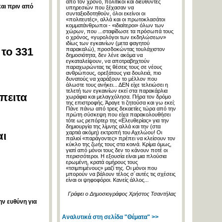
από τον χρόνο, πολιτικοί και διευθυντές
αι πριν από
υπηρεσιών που ξέχασαν να
συνταξιοδοτηθούν, όλοι εκείνοι οι
«πολιτευτές», αλλά και οι πρωτοκλασάτοι
κομματάνθρωποι - «ιδιαίτεροι» όλων των
χώρων, που ...σταφίδωσε τα πρόσωπά τους
ο χρόνος, «γυρολόγοι των εκδηλώσεων»
ιδίως των εγκαινίων (μετα φαγητού
 το 331
παρακαλώ), προσδοκώντας τουλάχιστον
δημοσιότητα, δεν λένε ακόμα να
εγκαταλείψουν, να αποτραβηχτούν
παραχωρώντας τις θέσεις τους σε νέους
ανθρώπους, ορεξάτους για δουλειά, πιο
δυνατούς να χαράξουν το μέλλον που
άλωστε τους ανήκει... ΔΕΝ είχε τελειώσει η
τελετή των εγκαινίων εκεί στα παρακάρλια
πειτα
χωράφια και μελαγχόλησα. Πήρα τον δρόμο
της επιστροφής. Άραγε τι ζητούσα και γω εκεί;
Πάνε πάνω από τρεις δεκαετίες τώρα από την
πρώτη σύσκεψη που είχα παρακολουθήσει
τότε ως ρεπόρτερ της «Ελευθερίας» για την
δημιουργία της λίμνης αλλά και την (στα
χαρτιά ακόμη) εκτροπή του Αχελώου! Οι
αι
παλιοί «παράγοντες» πρέπει να κλείσουν τον
κύκλο της ζωής τους στα κοινά. Κρίμα όμως,
γιατί από μόνοι τους δεν το κάνουν ποτέ οι
περισσότεροι. Η εξουσία είναι μια πλούσια
ερωμένη, κρατά ομήρους τους
«τσιμπιμένους» μαζί της. Οι μόνοι που
μπορούν να βάλουν τέλος σ´αυτές τις σχέσεις
είναι οι ψηφοφόροι. Κανείς άλλος...
Γράφει ο Δημοσιογράφος Χρήστος Τσαντήλας
ην ευθύνη για
Αναλυτικά στη σελίδα "Θέματα" >>