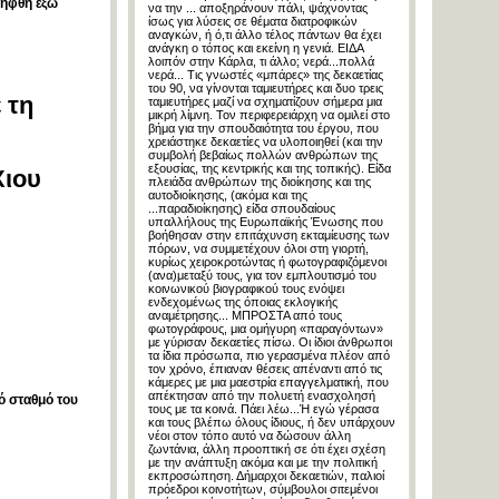
λήφθη έξω
να την ... αποξηράνουν πάλι, ψάχνοντας
ίσως για λύσεις σε θέματα διατροφικών
αναγκών, ή ό,τι άλλο τέλος πάντων θα έχει
ανάγκη ο τόπος και εκείνη η γενιά. ΕΙΔΑ
λοιπόν στην Κάρλα, τι άλλο; νερά...πολλά
νερά... Τις γνωστές «μπάρες» της δεκαετίας
του 90, να γίνονται ταμιευτήρες και δυο τρεις
 τη
ταμιευτήρες μαζί να σχηματίζουν σήμερα μια
μικρή λίμνη. Τον περιφερειάρχη να ομιλεί στο
βήμα για την σπουδαιότητα του έργου, που
χρειάστηκε δεκαετίες να υλοποιηθεί (και την
συμβολή βεβαίως πολλών ανθρώπων της
εξουσίας, της κεντρικής και της τοπικής). Είδα
Χιου
πλειάδα ανθρώπων της διοίκησης και της
αυτοδιοίκησης, (ακόμα και της
...παραδιοίκησης) είδα σπουδαίους
υπαλλήλους της Ευρωπαϊκής Ένωσης που
βοήθησαν στην επιτάχυνση εκταμίευσης των
πόρων, να συμμετέχουν όλοι στη γιορτή,
κυρίως χειροκροτώντας ή φωτογραφιζόμενοι
(ανα)μεταξύ τους, για τον εμπλουτισμό του
κοινωνικού βιογραφικού τους ενόψει
ενδεχομένως της όποιας εκλογικής
αναμέτρησης... ΜΠΡΟΣΤΑ από τους
φωτογράφους, μια ομήγυρη «παραγόντων»
με γύρισαν δεκαετίες πίσω. Οι ίδιοι άνθρωποι
τα ίδια πρόσωπα, πιο γερασμένα πλέον από
τον χρόνο, έπιαναν θέσεις απέναντι από τις
κάμερες με μια μαεστρία επαγγελματική, που
απέκτησαν από την πολυετή ενασχολησή
ό σταθμό του
τους με τα κοινά. Πάει λέω...Ή εγώ γέρασα
και τους βλέπω όλους ίδιους, ή δεν υπάρχουν
νέοι στον τόπο αυτό να δώσουν άλλη
ζωντάνια, άλλη προοπτική σε ότι έχει σχέση
με την ανάπτυξη ακόμα και με την πολιτική
εκπροσώπηση. Δήμαρχοι δεκαετιών, παλιοί
πρόεδροι κοινοτήτων, σύμβουλοι σιτεμένοι