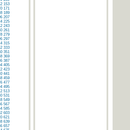
52
153
70
171
88
189
06
207
24
225
42
243
60
261
78
279
96
297
14
315
32
333
50
351
68
369
86
387
04
405
22
423
40
441
58
459
76
477
94
495
12
513
30
531
48
549
66
567
84
585
02
603
20
621
38
639
56
657