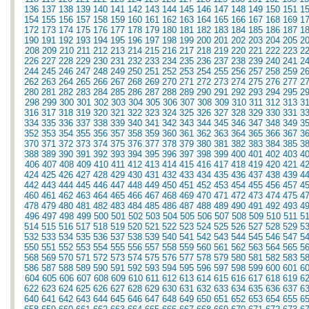
136
137
138
139
140
141
142
143
144
145
146
147
148
149
150
151
1
154
155
156
157
158
159
160
161
162
163
164
165
166
167
168
169
1
172
173
174
175
176
177
178
179
180
181
182
183
184
185
186
187
1
190
191
192
193
194
195
196
197
198
199
200
201
202
203
204
205
2
208
209
210
211
212
213
214
215
216
217
218
219
220
221
222
223
2
226
227
228
229
230
231
232
233
234
235
236
237
238
239
240
241
2
244
245
246
247
248
249
250
251
252
253
254
255
256
257
258
259
2
262
263
264
265
266
267
268
269
270
271
272
273
274
275
276
277
2
280
281
282
283
284
285
286
287
288
289
290
291
292
293
294
295
2
298
299
300
301
302
303
304
305
306
307
308
309
310
311
312
313
3
316
317
318
319
320
321
322
323
324
325
326
327
328
329
330
331
3
334
335
336
337
338
339
340
341
342
343
344
345
346
347
348
349
3
352
353
354
355
356
357
358
359
360
361
362
363
364
365
366
367
3
370
371
372
373
374
375
376
377
378
379
380
381
382
383
384
385
3
388
389
390
391
392
393
394
395
396
397
398
399
400
401
402
403
4
406
407
408
409
410
411
412
413
414
415
416
417
418
419
420
421
4
424
425
426
427
428
429
430
431
432
433
434
435
436
437
438
439
4
442
443
444
445
446
447
448
449
450
451
452
453
454
455
456
457
4
460
461
462
463
464
465
466
467
468
469
470
471
472
473
474
475
4
478
479
480
481
482
483
484
485
486
487
488
489
490
491
492
493
4
496
497
498
499
500
501
502
503
504
505
506
507
508
509
510
511
5
514
515
516
517
518
519
520
521
522
523
524
525
526
527
528
529
5
532
533
534
535
536
537
538
539
540
541
542
543
544
545
546
547
5
550
551
552
553
554
555
556
557
558
559
560
561
562
563
564
565
5
568
569
570
571
572
573
574
575
576
577
578
579
580
581
582
583
5
586
587
588
589
590
591
592
593
594
595
596
597
598
599
600
601
6
604
605
606
607
608
609
610
611
612
613
614
615
616
617
618
619
6
622
623
624
625
626
627
628
629
630
631
632
633
634
635
636
637
6
640
641
642
643
644
645
646
647
648
649
650
651
652
653
654
655
6