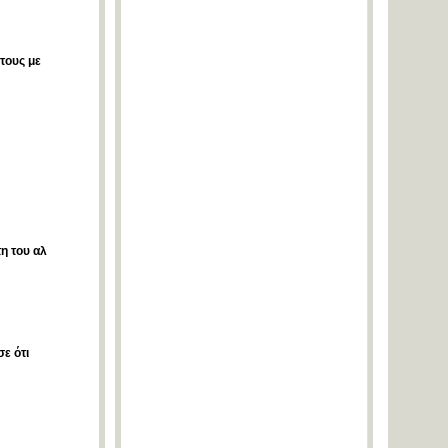
τους με
η του αλ
ε ότι