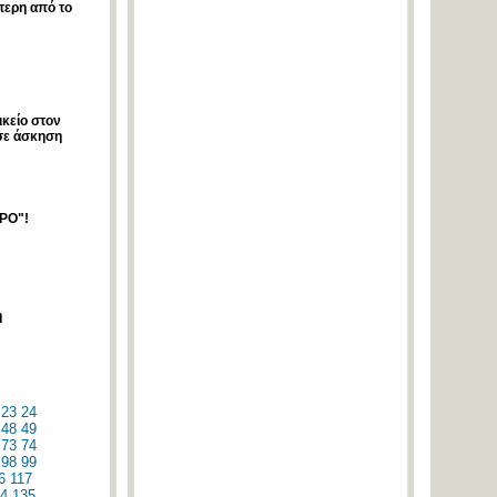
τερη από το
ικείο στον
 σε άσκηση
ΡΟ"!
η
23
24
48
49
73
74
98
99
6
117
4
135