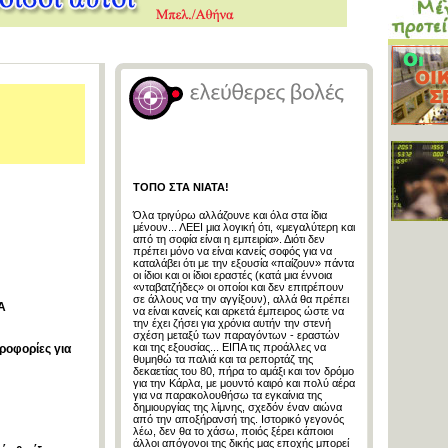
ΤΟΠΟ ΣΤΑ ΝΙΑΤΑ!
Όλα τριγύρω αλλάζουνε και όλα στα ίδια
μένουν... ΛΕΕΙ μια λογική ότι, «μεγαλύτερη και
από τη σοφία είναι η εμπειρία». Διότι δεν
πρέπει μόνο να είναι κανείς σοφός για να
καταλάβει ότι με την εξουσία «παίζουν» πάντα
οι ίδιοι και οι ίδιοι εραστές (κατά μια έννοια
«νταβατζήδες» οι οποίοι και δεν επιτρέπουν
σε άλλους να την αγγίξουν), αλλά θα πρέπει
Α
να είναι κανείς και αρκετά έμπειρος ώστε να
την έχει ζήσει για χρόνια αυτήν την στενή
σχέση μεταξύ των παραγόντων - εραστών
και της εξουσίας... ΕΙΠΑ τις προάλλες να
ροφορίες για
θυμηθώ τα παλιά και τα ρεπορτάζ της
δεκαετίας του 80, πήρα το αμάξι και τον δρόμο
για την Κάρλα, με μουντό καιρό και πολύ αέρα
για να παρακολουθήσω τα εγκαίνια της
δημιουργίας της λίμνης, σχεδόν έναν αιώνα
από την αποξήρανσή της. Ιστορικό γεγονός
λέω, δεν θα το χάσω, ποιός ξέρει κάποιοι
άλλοι απόγονοι της δικής μας εποχής μπορεί