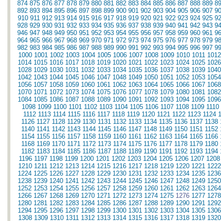
874
875
876
877
878
879
880
881
882
883
884
885
886
887
888
889
8
892
893
894
895
896
897
898
899
900
901
902
903
904
905
906
907
9
910
911
912
913
914
915
916
917
918
919
920
921
922
923
924
925
9
928
929
930
931
932
933
934
935
936
937
938
939
940
941
942
943
9
946
947
948
949
950
951
952
953
954
955
956
957
958
959
960
961
9
964
965
966
967
968
969
970
971
972
973
974
975
976
977
978
979
9
982
983
984
985
986
987
988
989
990
991
992
993
994
995
996
997
9
1000
1001
1002
1003
1004
1005
1006
1007
1008
1009
1010
1011
1012
1014
1015
1016
1017
1018
1019
1020
1021
1022
1023
1024
1025
1026
1028
1029
1030
1031
1032
1033
1034
1035
1036
1037
1038
1039
1040
1042
1043
1044
1045
1046
1047
1048
1049
1050
1051
1052
1053
1054
1056
1057
1058
1059
1060
1061
1062
1063
1064
1065
1066
1067
1068
1070
1071
1072
1073
1074
1075
1076
1077
1078
1079
1080
1081
1082
1084
1085
1086
1087
1088
1089
1090
1091
1092
1093
1094
1095
1096
1098
1099
1100
1101
1102
1103
1104
1105
1106
1107
1108
1109
1110
1112
1113
1114
1115
1116
1117
1118
1119
1120
1121
1122
1123
1124
1126
1127
1128
1129
1130
1131
1132
1133
1134
1135
1136
1137
1138
1140
1141
1142
1143
1144
1145
1146
1147
1148
1149
1150
1151
1152
1154
1155
1156
1157
1158
1159
1160
1161
1162
1163
1164
1165
1166
1168
1169
1170
1171
1172
1173
1174
1175
1176
1177
1178
1179
1180
1182
1183
1184
1185
1186
1187
1188
1189
1190
1191
1192
1193
1194
1196
1197
1198
1199
1200
1201
1202
1203
1204
1205
1206
1207
1208
1210
1211
1212
1213
1214
1215
1216
1217
1218
1219
1220
1221
1222
1224
1225
1226
1227
1228
1229
1230
1231
1232
1233
1234
1235
1236
1238
1239
1240
1241
1242
1243
1244
1245
1246
1247
1248
1249
1250
1252
1253
1254
1255
1256
1257
1258
1259
1260
1261
1262
1263
1264
1266
1267
1268
1269
1270
1271
1272
1273
1274
1275
1276
1277
1278
1280
1281
1282
1283
1284
1285
1286
1287
1288
1289
1290
1291
1292
1294
1295
1296
1297
1298
1299
1300
1301
1302
1303
1304
1305
1306
1308
1309
1310
1311
1312
1313
1314
1315
1316
1317
1318
1319
1320