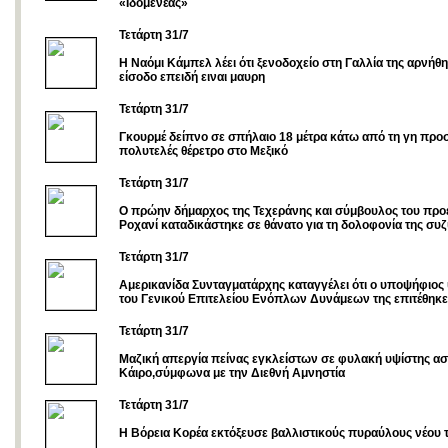
«Ιδομενέας»
Τετάρτη 31/7
Η Ναόμι Κάμπελ λέει ότι ξενοδοχείο στη Γαλλία της αρνήθη
είσοδο επειδή ειναι μαυρη
Τετάρτη 31/7
Γκουρμέ δείπνο σε σπήλαιο 18 μέτρα κάτω από τη γη προ
πολυτελές θέρετρο στο Μεξικό
Τετάρτη 31/7
Ο πρώην δήμαρχος της Τεχεράνης και σύμβουλος του πρ
Ροχανί καταδικάστηκε σε θάνατο για τη δολοφονία της συ
Τετάρτη 31/7
Αμερικανίδα Συνταγματάρχης καταγγέλει ότι ο υποψήφιο
του Γενικού Επιτελείου Ενόπλων Δυνάμεων της επιτέθηκε
Τετάρτη 31/7
Μαζική απεργία πείνας εγκλείστων σε φυλακή υψίστης ασ
Κάιρο,σύμφωνα με την Διεθνή Αμνηστία
Τετάρτη 31/7
Η Βόρεια Κορέα εκτόξευσε βαλλιστικούς πυραύλους νέου 