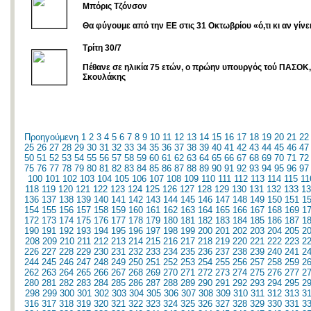
Μπόρις Τζόνσον
Θα φύγουμε από την ΕΕ στις 31 Οκτωβρίου «ό,τι κι αν γίνε
Τρίτη 30/7
Πέθανε σε ηλικία 75 ετών, ο πρώην υπουργός τού ΠΑΣΟ
Σκουλάκης
Προηγούμενη
1
2
3
4
5
6
7
8
9
10
11
12
13
14
15
16
17
18
19
20
21
22
25
26
27
28
29
30
31
32
33
34
35
36
37
38
39
40
41
42
43
44
45
46
47
50
51
52
53
54
55
56
57
58
59
60
61
62
63
64
65
66
67
68
69
70
71
72
75
76
77
78
79
80
81
82
83
84
85
86
87
88
89
90
91
92
93
94
95
96
97
100
101
102
103
104
105
106
107
108
109
110
111
112
113
114
115
11
118
119
120
121
122
123
124
125
126
127
128
129
130
131
132
133
13
136
137
138
139
140
141
142
143
144
145
146
147
148
149
150
151
1
154
155
156
157
158
159
160
161
162
163
164
165
166
167
168
169
1
172
173
174
175
176
177
178
179
180
181
182
183
184
185
186
187
1
190
191
192
193
194
195
196
197
198
199
200
201
202
203
204
205
2
208
209
210
211
212
213
214
215
216
217
218
219
220
221
222
223
2
226
227
228
229
230
231
232
233
234
235
236
237
238
239
240
241
2
244
245
246
247
248
249
250
251
252
253
254
255
256
257
258
259
2
262
263
264
265
266
267
268
269
270
271
272
273
274
275
276
277
2
280
281
282
283
284
285
286
287
288
289
290
291
292
293
294
295
2
298
299
300
301
302
303
304
305
306
307
308
309
310
311
312
313
3
316
317
318
319
320
321
322
323
324
325
326
327
328
329
330
331
3