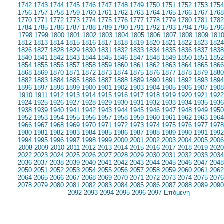
1742
1743
1744
1745
1746
1747
1748
1749
1750
1751
1752
1753
1754
1756
1757
1758
1759
1760
1761
1762
1763
1764
1765
1766
1767
1768
1770
1771
1772
1773
1774
1775
1776
1777
1778
1779
1780
1781
1782
1784
1785
1786
1787
1788
1789
1790
1791
1792
1793
1794
1795
1796
1798
1799
1800
1801
1802
1803
1804
1805
1806
1807
1808
1809
181
1812
1813
1814
1815
1816
1817
1818
1819
1820
1821
1822
1823
1824
1826
1827
1828
1829
1830
1831
1832
1833
1834
1835
1836
1837
1838
1840
1841
1842
1843
1844
1845
1846
1847
1848
1849
1850
1851
1852
1854
1855
1856
1857
1858
1859
1860
1861
1862
1863
1864
1865
1866
1868
1869
1870
1871
1872
1873
1874
1875
1876
1877
1878
1879
1880
1882
1883
1884
1885
1886
1887
1888
1889
1890
1891
1892
1893
1894
1896
1897
1898
1899
1900
1901
1902
1903
1904
1905
1906
1907
1908
1910
1911
1912
1913
1914
1915
1916
1917
1918
1919
1920
1921
1922
1924
1925
1926
1927
1928
1929
1930
1931
1932
1933
1934
1935
1936
1938
1939
1940
1941
1942
1943
1944
1945
1946
1947
1948
1949
1950
1952
1953
1954
1955
1956
1957
1958
1959
1960
1961
1962
1963
1964
1966
1967
1968
1969
1970
1971
1972
1973
1974
1975
1976
1977
1978
1980
1981
1982
1983
1984
1985
1986
1987
1988
1989
1990
1991
1992
1994
1995
1996
1997
1998
1999
2000
2001
2002
2003
2004
2005
2006
2008
2009
2010
2011
2012
2013
2014
2015
2016
2017
2018
2019
2020
2022
2023
2024
2025
2026
2027
2028
2029
2030
2031
2032
2033
2034
2036
2037
2038
2039
2040
2041
2042
2043
2044
2045
2046
2047
2048
2050
2051
2052
2053
2054
2055
2056
2057
2058
2059
2060
2061
2062
2064
2065
2066
2067
2068
2069
2070
2071
2072
2073
2074
2075
2076
2078
2079
2080
2081
2082
2083
2084
2085
2086
2087
2088
2089
2090
2092
2093
2094
2095
2096
2097
Επόμενη