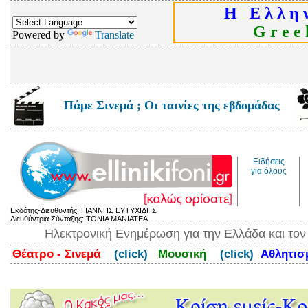
Η Ε λ λ η ν
G r e e k
Powered by
Translate
Πάμε Σινεμά ; Οι ταινίες της εβδομάδας
Ειδήσεις
για όλους
Εκδότης-Διευθυντής: ΓΙΑΝΝΗΣ ΕΥΤΥΧΙΔΗΣ
Διευθύντρια Σύνταξης: ΤΟΝΙΑ ΜΑΝΙΑΤΕΑ
Ηλεκτρονική Ενημέρωση για την Ελλάδα και το
Θέατρο - Σινεμά
(click)
Μουσική
(click)
Αθλητι