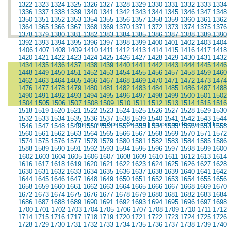
1322
1323
1324
1325
1326
1327
1328
1329
1330
1331
1332
1333
1334
1336
1337
1338
1339
1340
1341
1342
1343
1344
1345
1346
1347
1348
1350
1351
1352
1353
1354
1355
1356
1357
1358
1359
1360
1361
1362
1364
1365
1366
1367
1368
1369
1370
1371
1372
1373
1374
1375
1376
1378
1379
1380
1381
1382
1383
1384
1385
1386
1387
1388
1389
1390
1392
1393
1394
1395
1396
1397
1398
1399
1400
1401
1402
1403
1404
1406
1407
1408
1409
1410
1411
1412
1413
1414
1415
1416
1417
1418
1420
1421
1422
1423
1424
1425
1426
1427
1428
1429
1430
1431
1432
1434
1435
1436
1437
1438
1439
1440
1441
1442
1443
1444
1445
1446
1448
1449
1450
1451
1452
1453
1454
1455
1456
1457
1458
1459
1460
1462
1463
1464
1465
1466
1467
1468
1469
1470
1471
1472
1473
1474
1476
1477
1478
1479
1480
1481
1482
1483
1484
1485
1486
1487
1488
1490
1491
1492
1493
1494
1495
1496
1497
1498
1499
1500
1501
1502
1504
1505
1506
1507
1508
1509
1510
1511
1512
1513
1514
1515
1516
1518
1519
1520
1521
1522
1523
1524
1525
1526
1527
1528
1529
1530
1532
1533
1534
1535
1536
1537
1538
1539
1540
1541
1542
1543
1544
Ειδήσεις για όλους
|
Θέματα
|
Τουριστικό Ρεπορτάζ
|
Ιατρ
1546
1547
1548
1549
1550
1551
1552
1553
1554
1555
1556
1557
1558
1560
1561
1562
1563
1564
1565
1566
1567
1568
1569
1570
1571
1572
1574
1575
1576
1577
1578
1579
1580
1581
1582
1583
1584
1585
1586
1588
1589
1590
1591
1592
1593
1594
1595
1596
1597
1598
1599
1600
1602
1603
1604
1605
1606
1607
1608
1609
1610
1611
1612
1613
1614
1616
1617
1618
1619
1620
1621
1622
1623
1624
1625
1626
1627
1628
1630
1631
1632
1633
1634
1635
1636
1637
1638
1639
1640
1641
1642
1644
1645
1646
1647
1648
1649
1650
1651
1652
1653
1654
1655
1656
1658
1659
1660
1661
1662
1663
1664
1665
1666
1667
1668
1669
1670
1672
1673
1674
1675
1676
1677
1678
1679
1680
1681
1682
1683
1684
1686
1687
1688
1689
1690
1691
1692
1693
1694
1695
1696
1697
1698
1700
1701
1702
1703
1704
1705
1706
1707
1708
1709
1710
1711
1712
1714
1715
1716
1717
1718
1719
1720
1721
1722
1723
1724
1725
1726
1728
1729
1730
1731
1732
1733
1734
1735
1736
1737
1738
1739
1740