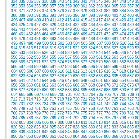
334
335
336
337
338
339
340
341
342
343
344
345
346
347
348
349
3
352
353
354
355
356
357
358
359
360
361
362
363
364
365
366
367
3
370
371
372
373
374
375
376
377
378
379
380
381
382
383
384
385
3
388
389
390
391
392
393
394
395
396
397
398
399
400
401
402
403
4
406
407
408
409
410
411
412
413
414
415
416
417
418
419
420
421
4
424
425
426
427
428
429
430
431
432
433
434
435
436
437
438
439
4
442
443
444
445
446
447
448
449
450
451
452
453
454
455
456
457
4
460
461
462
463
464
465
466
467
468
469
470
471
472
473
474
475
4
478
479
480
481
482
483
484
485
486
487
488
489
490
491
492
493
4
496
497
498
499
500
501
502
503
504
505
506
507
508
509
510
511
5
514
515
516
517
518
519
520
521
522
523
524
525
526
527
528
529
5
532
533
534
535
536
537
538
539
540
541
542
543
544
545
546
547
5
550
551
552
553
554
555
556
557
558
559
560
561
562
563
564
565
5
568
569
570
571
572
573
574
575
576
577
578
579
580
581
582
583
5
586
587
588
589
590
591
592
593
594
595
596
597
598
599
600
601
6
604
605
606
607
608
609
610
611
612
613
614
615
616
617
618
619
6
622
623
624
625
626
627
628
629
630
631
632
633
634
635
636
637
6
640
641
642
643
644
645
646
647
648
649
650
651
652
653
654
655
6
658
659
660
661
662
663
664
665
666
667
668
669
670
671
672
673
6
676
677
678
679
680
681
682
683
684
685
686
687
688
689
690
691
6
694
695
696
697
698
699
700
701
702
703
704
705
706
707
708
709
7
712
713
714
715
716
717
718
719
720
721
722
723
724
725
726
727
7
730
731
732
733
734
735
736
737
738
739
740
741
742
743
744
745
7
748
749
750
751
752
753
754
755
756
757
758
759
760
761
762
763
7
766
767
768
769
770
771
772
773
774
775
776
777
778
779
780
781
7
784
785
786
787
788
789
790
791
792
793
794
795
796
797
798
799
8
802
803
804
805
806
807
808
809
810
811
812
813
814
815
816
817
8
820
821
822
823
824
825
826
827
828
829
830
831
832
833
834
835
8
838
839
840
841
842
843
844
845
846
847
848
849
850
851
852
853
8
856
857
858
859
860
861
862
863
864
865
866
867
868
869
870
871
8