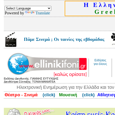
Η Ε λ λ η ν
G r e e k
Powered by
Translate
Πάμε Σινεμά ; Οι ταινίες της εβδομάδας
Ειδήσεις
για όλους
Εκδότης-Διευθυντής: ΓΙΑΝΝΗΣ ΕΥΤΥΧΙΔΗΣ
Διευθύντρια Σύνταξης: ΤΟΝΙΑ ΜΑΝΙΑΤΕΑ
Ηλεκτρονική Ενημέρωση για την Ελλάδα και το
Θέατρο - Σινεμά
(click)
Μουσική
(click)
Αθλητι