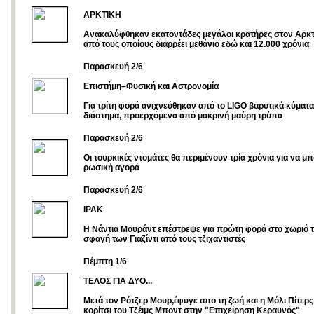
ΑΡΚΤΙΚΗ
Ανακαλύφθηκαν εκατοντάδες μεγάλοι κρατήρες στον Αρκτ
από τους οποίους διαρρέει μεθάνιο εδώ και 12.000 χρόνια
Παρασκευή 2/6
Επιστήμη–Φυσική και Αστρονομία
Για τρίτη φορά ανιχνεύθηκαν από το LIGO βαρυτικά κύματα
διάστημα, προερχόμενα από μακρινή μαύρη τρύπα
Παρασκευή 2/6
Οι τουρκικές ντομάτες θα περιμένουν τρία χρόνια για να μ
ρωσική αγορά
Παρασκευή 2/6
ΙΡΑΚ
Η Νάντια Μουράντ επέστρεψε για πρώτη φορά στο χωριό τ
σφαγή των Γιαζίντι από τους τζιχαντιστές
Πέμπτη 1/6
ΤΕΛΟΣ ΓΙΑ ΔΥΟ...
Μετά τον Ρότζερ Μουρ,έφυγε απο τη ζωή και η Μόλι Πίτερς,
κορίτσι του Τζέιμς Μποντ στην "Επιχείρηση Κεραυνός"