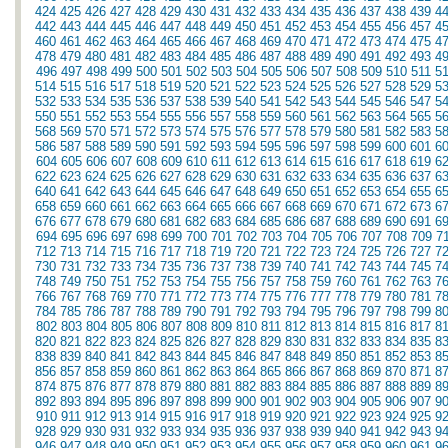
424
425
426
427
428
429
430
431
432
433
434
435
436
437
438
439
4
442
443
444
445
446
447
448
449
450
451
452
453
454
455
456
457
4
460
461
462
463
464
465
466
467
468
469
470
471
472
473
474
475
4
478
479
480
481
482
483
484
485
486
487
488
489
490
491
492
493
4
496
497
498
499
500
501
502
503
504
505
506
507
508
509
510
511
5
514
515
516
517
518
519
520
521
522
523
524
525
526
527
528
529
5
532
533
534
535
536
537
538
539
540
541
542
543
544
545
546
547
5
550
551
552
553
554
555
556
557
558
559
560
561
562
563
564
565
5
568
569
570
571
572
573
574
575
576
577
578
579
580
581
582
583
5
586
587
588
589
590
591
592
593
594
595
596
597
598
599
600
601
6
604
605
606
607
608
609
610
611
612
613
614
615
616
617
618
619
6
622
623
624
625
626
627
628
629
630
631
632
633
634
635
636
637
6
640
641
642
643
644
645
646
647
648
649
650
651
652
653
654
655
6
658
659
660
661
662
663
664
665
666
667
668
669
670
671
672
673
6
676
677
678
679
680
681
682
683
684
685
686
687
688
689
690
691
6
694
695
696
697
698
699
700
701
702
703
704
705
706
707
708
709
7
712
713
714
715
716
717
718
719
720
721
722
723
724
725
726
727
7
730
731
732
733
734
735
736
737
738
739
740
741
742
743
744
745
7
748
749
750
751
752
753
754
755
756
757
758
759
760
761
762
763
7
766
767
768
769
770
771
772
773
774
775
776
777
778
779
780
781
7
784
785
786
787
788
789
790
791
792
793
794
795
796
797
798
799
8
802
803
804
805
806
807
808
809
810
811
812
813
814
815
816
817
8
820
821
822
823
824
825
826
827
828
829
830
831
832
833
834
835
8
838
839
840
841
842
843
844
845
846
847
848
849
850
851
852
853
8
856
857
858
859
860
861
862
863
864
865
866
867
868
869
870
871
8
874
875
876
877
878
879
880
881
882
883
884
885
886
887
888
889
8
892
893
894
895
896
897
898
899
900
901
902
903
904
905
906
907
9
910
911
912
913
914
915
916
917
918
919
920
921
922
923
924
925
9
928
929
930
931
932
933
934
935
936
937
938
939
940
941
942
943
9
946
947
948
949
950
951
952
953
954
955
956
957
958
959
960
961
9