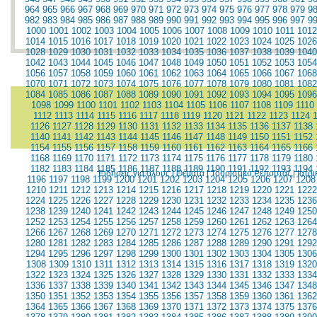
964
965
966
967
968
969
970
971
972
973
974
975
976
977
978
979
9
982
983
984
985
986
987
988
989
990
991
992
993
994
995
996
997
9
1000
1001
1002
1003
1004
1005
1006
1007
1008
1009
1010
1011
1012
1014
1015
1016
1017
1018
1019
1020
1021
1022
1023
1024
1025
1026
1028
1029
1030
1031
1032
1033
1034
1035
1036
1037
1038
1039
1040
1042
1043
1044
1045
1046
1047
1048
1049
1050
1051
1052
1053
1054
1056
1057
1058
1059
1060
1061
1062
1063
1064
1065
1066
1067
1068
1070
1071
1072
1073
1074
1075
1076
1077
1078
1079
1080
1081
1082
1084
1085
1086
1087
1088
1089
1090
1091
1092
1093
1094
1095
1096
1098
1099
1100
1101
1102
1103
1104
1105
1106
1107
1108
1109
1110
1112
1113
1114
1115
1116
1117
1118
1119
1120
1121
1122
1123
1124
1126
1127
1128
1129
1130
1131
1132
1133
1134
1135
1136
1137
1138
1140
1141
1142
1143
1144
1145
1146
1147
1148
1149
1150
1151
1152
1154
1155
1156
1157
1158
1159
1160
1161
1162
1163
1164
1165
1166
1168
1169
1170
1171
1172
1173
1174
1175
1176
1177
1178
1179
1180
1182
1183
1184
1185
1186
1187
1188
1189
1190
1191
1192
1193
1194
Ειδήσεις για όλους
|
Θέματα
|
Τουριστικό Ρεπορτάζ
|
Ιατρ
1196
1197
1198
1199
1200
1201
1202
1203
1204
1205
1206
1207
1208
1210
1211
1212
1213
1214
1215
1216
1217
1218
1219
1220
1221
1222
1224
1225
1226
1227
1228
1229
1230
1231
1232
1233
1234
1235
1236
1238
1239
1240
1241
1242
1243
1244
1245
1246
1247
1248
1249
1250
1252
1253
1254
1255
1256
1257
1258
1259
1260
1261
1262
1263
1264
1266
1267
1268
1269
1270
1271
1272
1273
1274
1275
1276
1277
1278
1280
1281
1282
1283
1284
1285
1286
1287
1288
1289
1290
1291
1292
1294
1295
1296
1297
1298
1299
1300
1301
1302
1303
1304
1305
1306
1308
1309
1310
1311
1312
1313
1314
1315
1316
1317
1318
1319
1320
1322
1323
1324
1325
1326
1327
1328
1329
1330
1331
1332
1333
1334
1336
1337
1338
1339
1340
1341
1342
1343
1344
1345
1346
1347
1348
1350
1351
1352
1353
1354
1355
1356
1357
1358
1359
1360
1361
1362
1364
1365
1366
1367
1368
1369
1370
1371
1372
1373
1374
1375
1376