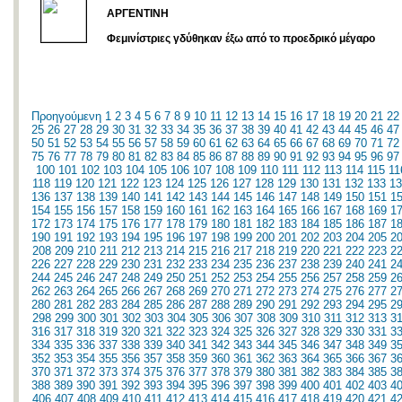
ΑΡΓΕΝΤΙΝΗ
Φεμινίστριες γδύθηκαν έξω από το προεδρικό μέγαρο
Προηγούμενη
1
2
3
4
5
6
7
8
9
10
11
12
13
14
15
16
17
18
19
20
21
22
25
26
27
28
29
30
31
32
33
34
35
36
37
38
39
40
41
42
43
44
45
46
47
50
51
52
53
54
55
56
57
58
59
60
61
62
63
64
65
66
67
68
69
70
71
72
75
76
77
78
79
80
81
82
83
84
85
86
87
88
89
90
91
92
93
94
95
96
97
100
101
102
103
104
105
106
107
108
109
110
111
112
113
114
115
11
118
119
120
121
122
123
124
125
126
127
128
129
130
131
132
133
13
136
137
138
139
140
141
142
143
144
145
146
147
148
149
150
151
1
154
155
156
157
158
159
160
161
162
163
164
165
166
167
168
169
1
172
173
174
175
176
177
178
179
180
181
182
183
184
185
186
187
1
190
191
192
193
194
195
196
197
198
199
200
201
202
203
204
205
2
208
209
210
211
212
213
214
215
216
217
218
219
220
221
222
223
2
226
227
228
229
230
231
232
233
234
235
236
237
238
239
240
241
2
244
245
246
247
248
249
250
251
252
253
254
255
256
257
258
259
2
262
263
264
265
266
267
268
269
270
271
272
273
274
275
276
277
2
280
281
282
283
284
285
286
287
288
289
290
291
292
293
294
295
2
298
299
300
301
302
303
304
305
306
307
308
309
310
311
312
313
3
316
317
318
319
320
321
322
323
324
325
326
327
328
329
330
331
3
334
335
336
337
338
339
340
341
342
343
344
345
346
347
348
349
3
352
353
354
355
356
357
358
359
360
361
362
363
364
365
366
367
3
370
371
372
373
374
375
376
377
378
379
380
381
382
383
384
385
3
388
389
390
391
392
393
394
395
396
397
398
399
400
401
402
403
4
406
407
408
409
410
411
412
413
414
415
416
417
418
419
420
421
4