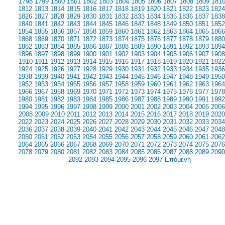
1798
1799
1800
1801
1802
1803
1804
1805
1806
1807
1808
1809
181
1812
1813
1814
1815
1816
1817
1818
1819
1820
1821
1822
1823
1824
1826
1827
1828
1829
1830
1831
1832
1833
1834
1835
1836
1837
1838
1840
1841
1842
1843
1844
1845
1846
1847
1848
1849
1850
1851
1852
1854
1855
1856
1857
1858
1859
1860
1861
1862
1863
1864
1865
1866
1868
1869
1870
1871
1872
1873
1874
1875
1876
1877
1878
1879
1880
1882
1883
1884
1885
1886
1887
1888
1889
1890
1891
1892
1893
1894
1896
1897
1898
1899
1900
1901
1902
1903
1904
1905
1906
1907
1908
1910
1911
1912
1913
1914
1915
1916
1917
1918
1919
1920
1921
1922
1924
1925
1926
1927
1928
1929
1930
1931
1932
1933
1934
1935
1936
1938
1939
1940
1941
1942
1943
1944
1945
1946
1947
1948
1949
1950
1952
1953
1954
1955
1956
1957
1958
1959
1960
1961
1962
1963
1964
1966
1967
1968
1969
1970
1971
1972
1973
1974
1975
1976
1977
1978
1980
1981
1982
1983
1984
1985
1986
1987
1988
1989
1990
1991
1992
1994
1995
1996
1997
1998
1999
2000
2001
2002
2003
2004
2005
2006
2008
2009
2010
2011
2012
2013
2014
2015
2016
2017
2018
2019
2020
2022
2023
2024
2025
2026
2027
2028
2029
2030
2031
2032
2033
2034
2036
2037
2038
2039
2040
2041
2042
2043
2044
2045
2046
2047
2048
2050
2051
2052
2053
2054
2055
2056
2057
2058
2059
2060
2061
2062
2064
2065
2066
2067
2068
2069
2070
2071
2072
2073
2074
2075
2076
2078
2079
2080
2081
2082
2083
2084
2085
2086
2087
2088
2089
2090
2092
2093
2094
2095
2096
2097
Επόμενη