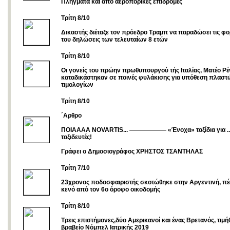
Πλήγματα και απο αεροπορικές επιδρομές
Τρίτη 8/10
Δικαστής διέταξε τον πρόεδρο Τραμπ να παραδώσει τις φ
του δηλώσεις των τελευταίων 8 ετών
Τρίτη 8/10
Οι γονείς του πρώην πρωθυπουργού τής Ιταλίας, Ματέο Ρέ
καταδικάστηκαν σε ποινές φυλάκισης για υπόθεση πλαστ
τιμολογίων
Τρίτη 8/10
΄Αρθρο
ΠΟΙΑΑΑΑ NOVARTIS... —————— «Ένοχα» ταξίδια για ...
ταξιδευτές!
Γράφει ο Δημοσιογράφος ΧΡΗΣΤΟΣ ΤΣΑΝΤΗΛΑΣ
Tρίτη 7/10
23χρονος ποδοσφαιριστής σκοτώθηκε στην Αργεντινή, πέ
κενό από τον 6ο όροφο οικοδομής
Τρίτη 8/10
Τρεις επιστήμονες,δύο Αμερικανοί και ένας Βρετανός, τιμή
βραβείο Νόμπελ Ιατρικής 2019