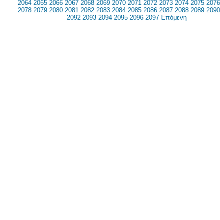
2064
2065
2066
2067
2068
2069
2070
2071
2072
2073
2074
2075
2076
2078
2079
2080
2081
2082
2083
2084
2085
2086
2087
2088
2089
2090
2092
2093
2094
2095
2096
2097
Επόμενη