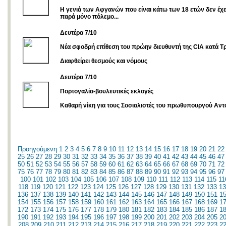
Η γενιά των Αφγανών που είναι κάτω των 18 ετών δεν έχε
παρά μόνο πόλεμο...
Δευτέρα 7/10
Νέα σφοδρή επίθεση του πρώην διευθυντή της CIA κατά 
Διαφθείρει θεσμούς και νόμους
Δευτέρα 7/10
Πορτογαλία-βουλευτικές εκλογές
Καθαρή νίκη για τους Σοσιαλιστές του πρωθυπουργού Αντ
Προηγούμενη
1
2
3
4
5
6
7
8
9
10
11
12
13
14
15
16
17
18
19
20
21
22
25
26
27
28
29
30
31
32
33
34
35
36
37
38
39
40
41
42
43
44
45
46
47
50
51
52
53
54
55
56
57
58
59
60
61
62
63
64
65
66
67
68
69
70
71
72
75
76
77
78
79
80
81
82
83
84
85
86
87
88
89
90
91
92
93
94
95
96
97
100
101
102
103
104
105
106
107
108
109
110
111
112
113
114
115
11
118
119
120
121
122
123
124
125
126
127
128
129
130
131
132
133
13
136
137
138
139
140
141
142
143
144
145
146
147
148
149
150
151
1
154
155
156
157
158
159
160
161
162
163
164
165
166
167
168
169
1
172
173
174
175
176
177
178
179
180
181
182
183
184
185
186
187
1
190
191
192
193
194
195
196
197
198
199
200
201
202
203
204
205
2
208
209
210
211
212
213
214
215
216
217
218
219
220
221
222
223
2