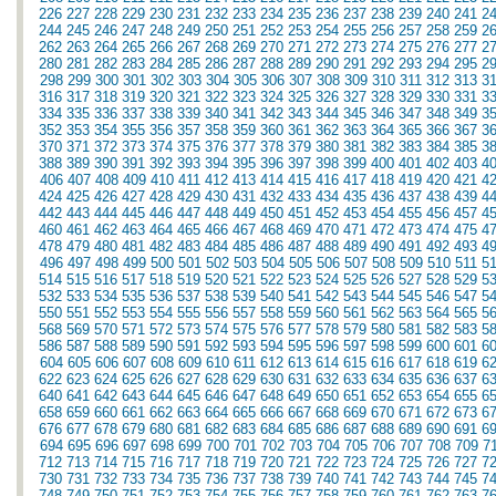
226
227
228
229
230
231
232
233
234
235
236
237
238
239
240
241
2
244
245
246
247
248
249
250
251
252
253
254
255
256
257
258
259
2
262
263
264
265
266
267
268
269
270
271
272
273
274
275
276
277
2
280
281
282
283
284
285
286
287
288
289
290
291
292
293
294
295
2
298
299
300
301
302
303
304
305
306
307
308
309
310
311
312
313
3
316
317
318
319
320
321
322
323
324
325
326
327
328
329
330
331
3
334
335
336
337
338
339
340
341
342
343
344
345
346
347
348
349
3
352
353
354
355
356
357
358
359
360
361
362
363
364
365
366
367
3
370
371
372
373
374
375
376
377
378
379
380
381
382
383
384
385
3
388
389
390
391
392
393
394
395
396
397
398
399
400
401
402
403
4
406
407
408
409
410
411
412
413
414
415
416
417
418
419
420
421
4
424
425
426
427
428
429
430
431
432
433
434
435
436
437
438
439
4
442
443
444
445
446
447
448
449
450
451
452
453
454
455
456
457
4
460
461
462
463
464
465
466
467
468
469
470
471
472
473
474
475
4
478
479
480
481
482
483
484
485
486
487
488
489
490
491
492
493
4
496
497
498
499
500
501
502
503
504
505
506
507
508
509
510
511
5
514
515
516
517
518
519
520
521
522
523
524
525
526
527
528
529
5
532
533
534
535
536
537
538
539
540
541
542
543
544
545
546
547
5
550
551
552
553
554
555
556
557
558
559
560
561
562
563
564
565
5
568
569
570
571
572
573
574
575
576
577
578
579
580
581
582
583
5
586
587
588
589
590
591
592
593
594
595
596
597
598
599
600
601
6
604
605
606
607
608
609
610
611
612
613
614
615
616
617
618
619
6
622
623
624
625
626
627
628
629
630
631
632
633
634
635
636
637
6
640
641
642
643
644
645
646
647
648
649
650
651
652
653
654
655
6
658
659
660
661
662
663
664
665
666
667
668
669
670
671
672
673
6
676
677
678
679
680
681
682
683
684
685
686
687
688
689
690
691
6
694
695
696
697
698
699
700
701
702
703
704
705
706
707
708
709
7
712
713
714
715
716
717
718
719
720
721
722
723
724
725
726
727
7
730
731
732
733
734
735
736
737
738
739
740
741
742
743
744
745
7
748
749
750
751
752
753
754
755
756
757
758
759
760
761
762
763
7