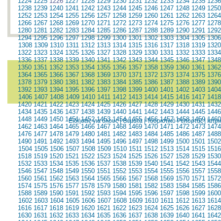
1224
1225
1226
1227
1228
1229
1230
1231
1232
1233
1234
1235
1236
1238
1239
1240
1241
1242
1243
1244
1245
1246
1247
1248
1249
1250
1252
1253
1254
1255
1256
1257
1258
1259
1260
1261
1262
1263
1264
1266
1267
1268
1269
1270
1271
1272
1273
1274
1275
1276
1277
1278
1280
1281
1282
1283
1284
1285
1286
1287
1288
1289
1290
1291
1292
1294
1295
1296
1297
1298
1299
1300
1301
1302
1303
1304
1305
1306
1308
1309
1310
1311
1312
1313
1314
1315
1316
1317
1318
1319
1320
1322
1323
1324
1325
1326
1327
1328
1329
1330
1331
1332
1333
1334
1336
1337
1338
1339
1340
1341
1342
1343
1344
1345
1346
1347
1348
1350
1351
1352
1353
1354
1355
1356
1357
1358
1359
1360
1361
1362
1364
1365
1366
1367
1368
1369
1370
1371
1372
1373
1374
1375
1376
1378
1379
1380
1381
1382
1383
1384
1385
1386
1387
1388
1389
1390
1392
1393
1394
1395
1396
1397
1398
1399
1400
1401
1402
1403
1404
1406
1407
1408
1409
1410
1411
1412
1413
1414
1415
1416
1417
1418
1420
1421
1422
1423
1424
1425
1426
1427
1428
1429
1430
1431
1432
1434
1435
1436
1437
1438
1439
1440
1441
1442
1443
1444
1445
1446
1448
1449
1450
1451
1452
1453
1454
1455
1456
1457
1458
1459
1460
Ειδήσεις για όλους
|
Θέματα
|
Τουριστικό Ρεπορτάζ
|
Ιατρ
1462
1463
1464
1465
1466
1467
1468
1469
1470
1471
1472
1473
1474
1476
1477
1478
1479
1480
1481
1482
1483
1484
1485
1486
1487
1488
1490
1491
1492
1493
1494
1495
1496
1497
1498
1499
1500
1501
1502
1504
1505
1506
1507
1508
1509
1510
1511
1512
1513
1514
1515
1516
1518
1519
1520
1521
1522
1523
1524
1525
1526
1527
1528
1529
1530
1532
1533
1534
1535
1536
1537
1538
1539
1540
1541
1542
1543
1544
1546
1547
1548
1549
1550
1551
1552
1553
1554
1555
1556
1557
1558
1560
1561
1562
1563
1564
1565
1566
1567
1568
1569
1570
1571
1572
1574
1575
1576
1577
1578
1579
1580
1581
1582
1583
1584
1585
1586
1588
1589
1590
1591
1592
1593
1594
1595
1596
1597
1598
1599
1600
1602
1603
1604
1605
1606
1607
1608
1609
1610
1611
1612
1613
1614
1616
1617
1618
1619
1620
1621
1622
1623
1624
1625
1626
1627
1628
1630
1631
1632
1633
1634
1635
1636
1637
1638
1639
1640
1641
1642