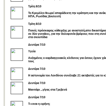
Τρίτη 8/10
Το Κρεμλίνο θεωρεί απαράδεκτη την κράτηση και την ανάκ
ΗΠΑ, Ρωσίδας βουλευτή
Τρίτη 8/10
Ποινές πρόσκαιρης κάθειρξης με αναστολή,απο δικαστήριο
σε δύο γυναίκες, για την δολοφονία βρέφους που στη συν
στα σκουπίδια
Δευτέρα 7/10
Υγεία
Αυξημένος ο καρδιαγγειακός κίνδυνος για όσους έχουν χάσ
τους
Δευτέρα 7/10
Η αστυνομία του Λονδίνου συνέλαβε 21 ακτιβιστές για το κ
Δευτέρα 7/10
Μανιτάρι ...γίγας στα Γρεβενά
Δευτέρα 7/10
Τι ειναι η ειρήνη;