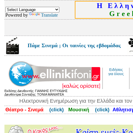
Η Ε λ λ η ν
G r e e k
Powered by
Translate
Πάμε Σινεμά ; Οι ταινίες της εβδομάδας
Ειδήσεις
για όλους
Εκδότης-Διευθυντής: ΓΙΑΝΝΗΣ ΕΥΤΥΧΙΔΗΣ
Διευθύντρια Σύνταξης: ΤΟΝΙΑ ΜΑΝΙΑΤΕΑ
Ηλεκτρονική Ενημέρωση για την Ελλάδα και το
Θέατρο - Σινεμά
(click)
Μουσική
(click)
Αθλητι