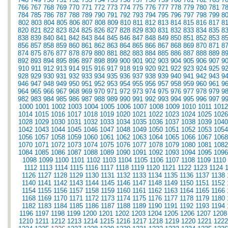
766
767
768
769
770
771
772
773
774
775
776
777
778
779
780
781
7
784
785
786
787
788
789
790
791
792
793
794
795
796
797
798
799
8
802
803
804
805
806
807
808
809
810
811
812
813
814
815
816
817
8
820
821
822
823
824
825
826
827
828
829
830
831
832
833
834
835
8
838
839
840
841
842
843
844
845
846
847
848
849
850
851
852
853
8
856
857
858
859
860
861
862
863
864
865
866
867
868
869
870
871
8
874
875
876
877
878
879
880
881
882
883
884
885
886
887
888
889
8
892
893
894
895
896
897
898
899
900
901
902
903
904
905
906
907
9
910
911
912
913
914
915
916
917
918
919
920
921
922
923
924
925
9
928
929
930
931
932
933
934
935
936
937
938
939
940
941
942
943
9
946
947
948
949
950
951
952
953
954
955
956
957
958
959
960
961
9
964
965
966
967
968
969
970
971
972
973
974
975
976
977
978
979
9
982
983
984
985
986
987
988
989
990
991
992
993
994
995
996
997
9
1000
1001
1002
1003
1004
1005
1006
1007
1008
1009
1010
1011
1012
1014
1015
1016
1017
1018
1019
1020
1021
1022
1023
1024
1025
1026
1028
1029
1030
1031
1032
1033
1034
1035
1036
1037
1038
1039
1040
1042
1043
1044
1045
1046
1047
1048
1049
1050
1051
1052
1053
1054
1056
1057
1058
1059
1060
1061
1062
1063
1064
1065
1066
1067
1068
1070
1071
1072
1073
1074
1075
1076
1077
1078
1079
1080
1081
1082
1084
1085
1086
1087
1088
1089
1090
1091
1092
1093
1094
1095
1096
1098
1099
1100
1101
1102
1103
1104
1105
1106
1107
1108
1109
1110
1112
1113
1114
1115
1116
1117
1118
1119
1120
1121
1122
1123
1124
1126
1127
1128
1129
1130
1131
1132
1133
1134
1135
1136
1137
1138
1140
1141
1142
1143
1144
1145
1146
1147
1148
1149
1150
1151
1152
1154
1155
1156
1157
1158
1159
1160
1161
1162
1163
1164
1165
1166
1168
1169
1170
1171
1172
1173
1174
1175
1176
1177
1178
1179
1180
1182
1183
1184
1185
1186
1187
1188
1189
1190
1191
1192
1193
1194
1196
1197
1198
1199
1200
1201
1202
1203
1204
1205
1206
1207
1208
1210
1211
1212
1213
1214
1215
1216
1217
1218
1219
1220
1221
1222