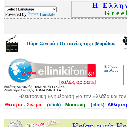
Η Ε λ λ η ν
G r e e k
Powered by
Translate
Πάμε Σινεμά ; Οι ταινίες της εβδομάδας
Ειδήσεις
για όλους
Εκδότης-Διευθυντής: ΓΙΑΝΝΗΣ ΕΥΤΥΧΙΔΗΣ
Διευθύντρια Σύνταξης: ΤΟΝΙΑ ΜΑΝΙΑΤΕΑ
Ηλεκτρονική Ενημέρωση για την Ελλάδα και το
Θέατρο - Σινεμά
(click)
Μουσική
(click)
Αθλητι