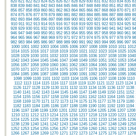
820
821
822
823
824
825
826
827
828
829
830
831
832
833
834
835
8
838
839
840
841
842
843
844
845
846
847
848
849
850
851
852
853
8
856
857
858
859
860
861
862
863
864
865
866
867
868
869
870
871
8
874
875
876
877
878
879
880
881
882
883
884
885
886
887
888
889
8
892
893
894
895
896
897
898
899
900
901
902
903
904
905
906
907
9
910
911
912
913
914
915
916
917
918
919
920
921
922
923
924
925
9
928
929
930
931
932
933
934
935
936
937
938
939
940
941
942
943
9
946
947
948
949
950
951
952
953
954
955
956
957
958
959
960
961
9
964
965
966
967
968
969
970
971
972
973
974
975
976
977
978
979
9
982
983
984
985
986
987
988
989
990
991
992
993
994
995
996
997
9
1000
1001
1002
1003
1004
1005
1006
1007
1008
1009
1010
1011
1012
1014
1015
1016
1017
1018
1019
1020
1021
1022
1023
1024
1025
1026
1028
1029
1030
1031
1032
1033
1034
1035
1036
1037
1038
1039
1040
1042
1043
1044
1045
1046
1047
1048
1049
1050
1051
1052
1053
1054
1056
1057
1058
1059
1060
1061
1062
1063
1064
1065
1066
1067
1068
1070
1071
1072
1073
1074
1075
1076
1077
1078
1079
1080
1081
1082
1084
1085
1086
1087
1088
1089
1090
1091
1092
1093
1094
1095
1096
1098
1099
1100
1101
1102
1103
1104
1105
1106
1107
1108
1109
1110
1112
1113
1114
1115
1116
1117
1118
1119
1120
1121
1122
1123
1124
1126
1127
1128
1129
1130
1131
1132
1133
1134
1135
1136
1137
1138
1140
1141
1142
1143
1144
1145
1146
1147
1148
1149
1150
1151
1152
1154
1155
1156
1157
1158
1159
1160
1161
1162
1163
1164
1165
1166
1168
1169
1170
1171
1172
1173
1174
1175
1176
1177
1178
1179
1180
1182
1183
1184
1185
1186
1187
1188
1189
1190
1191
1192
1193
1194
1196
1197
1198
1199
1200
1201
1202
1203
1204
1205
1206
1207
1208
1210
1211
1212
1213
1214
1215
1216
1217
1218
1219
1220
1221
1222
1224
1225
1226
1227
1228
1229
1230
1231
1232
1233
1234
1235
1236
1238
1239
1240
1241
1242
1243
1244
1245
1246
1247
1248
1249
1250
1252
1253
1254
1255
1256
1257
1258
1259
1260
1261
1262
1263
1264
1266
1267
1268
1269
1270
1271
1272
1273
1274
1275
1276
1277
1278