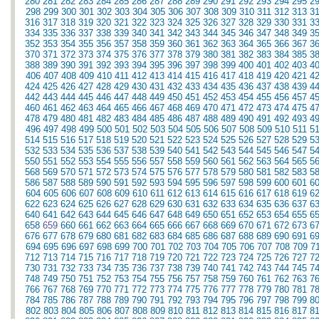
280
281
282
283
284
285
286
287
288
289
290
291
292
293
294
295
2
298
299
300
301
302
303
304
305
306
307
308
309
310
311
312
313
3
316
317
318
319
320
321
322
323
324
325
326
327
328
329
330
331
3
334
335
336
337
338
339
340
341
342
343
344
345
346
347
348
349
3
352
353
354
355
356
357
358
359
360
361
362
363
364
365
366
367
3
370
371
372
373
374
375
376
377
378
379
380
381
382
383
384
385
3
388
389
390
391
392
393
394
395
396
397
398
399
400
401
402
403
4
406
407
408
409
410
411
412
413
414
415
416
417
418
419
420
421
4
424
425
426
427
428
429
430
431
432
433
434
435
436
437
438
439
4
442
443
444
445
446
447
448
449
450
451
452
453
454
455
456
457
4
460
461
462
463
464
465
466
467
468
469
470
471
472
473
474
475
4
478
479
480
481
482
483
484
485
486
487
488
489
490
491
492
493
4
496
497
498
499
500
501
502
503
504
505
506
507
508
509
510
511
5
514
515
516
517
518
519
520
521
522
523
524
525
526
527
528
529
5
532
533
534
535
536
537
538
539
540
541
542
543
544
545
546
547
5
550
551
552
553
554
555
556
557
558
559
560
561
562
563
564
565
5
568
569
570
571
572
573
574
575
576
577
578
579
580
581
582
583
5
586
587
588
589
590
591
592
593
594
595
596
597
598
599
600
601
6
604
605
606
607
608
609
610
611
612
613
614
615
616
617
618
619
6
622
623
624
625
626
627
628
629
630
631
632
633
634
635
636
637
6
640
641
642
643
644
645
646
647
648
649
650
651
652
653
654
655
6
658
659
660
661
662
663
664
665
666
667
668
669
670
671
672
673
6
676
677
678
679
680
681
682
683
684
685
686
687
688
689
690
691
6
694
695
696
697
698
699
700
701
702
703
704
705
706
707
708
709
7
712
713
714
715
716
717
718
719
720
721
722
723
724
725
726
727
7
730
731
732
733
734
735
736
737
738
739
740
741
742
743
744
745
7
748
749
750
751
752
753
754
755
756
757
758
759
760
761
762
763
7
766
767
768
769
770
771
772
773
774
775
776
777
778
779
780
781
7
784
785
786
787
788
789
790
791
792
793
794
795
796
797
798
799
8
802
803
804
805
806
807
808
809
810
811
812
813
814
815
816
817
8