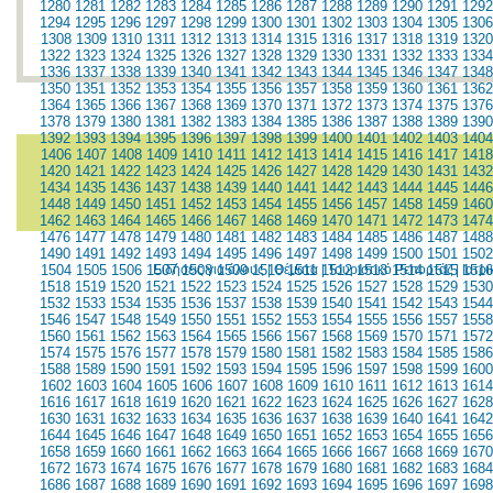
1280
1281
1282
1283
1284
1285
1286
1287
1288
1289
1290
1291
1292
1294
1295
1296
1297
1298
1299
1300
1301
1302
1303
1304
1305
1306
1308
1309
1310
1311
1312
1313
1314
1315
1316
1317
1318
1319
1320
1322
1323
1324
1325
1326
1327
1328
1329
1330
1331
1332
1333
1334
1336
1337
1338
1339
1340
1341
1342
1343
1344
1345
1346
1347
1348
1350
1351
1352
1353
1354
1355
1356
1357
1358
1359
1360
1361
1362
1364
1365
1366
1367
1368
1369
1370
1371
1372
1373
1374
1375
1376
1378
1379
1380
1381
1382
1383
1384
1385
1386
1387
1388
1389
1390
1392
1393
1394
1395
1396
1397
1398
1399
1400
1401
1402
1403
1404
1406
1407
1408
1409
1410
1411
1412
1413
1414
1415
1416
1417
1418
1420
1421
1422
1423
1424
1425
1426
1427
1428
1429
1430
1431
1432
1434
1435
1436
1437
1438
1439
1440
1441
1442
1443
1444
1445
1446
1448
1449
1450
1451
1452
1453
1454
1455
1456
1457
1458
1459
1460
1462
1463
1464
1465
1466
1467
1468
1469
1470
1471
1472
1473
1474
1476
1477
1478
1479
1480
1481
1482
1483
1484
1485
1486
1487
1488
1490
1491
1492
1493
1494
1495
1496
1497
1498
1499
1500
1501
1502
1504
1505
1506
1507
Ειδήσεις για όλους
1508
1509
1510
|
Θέματα
1511
|
1512
Τουριστικό Ρεπορτάζ
1513
1514
1515
|
1516
Ιατρ
1518
1519
1520
1521
1522
1523
1524
1525
1526
1527
1528
1529
1530
1532
1533
1534
1535
1536
1537
1538
1539
1540
1541
1542
1543
1544
1546
1547
1548
1549
1550
1551
1552
1553
1554
1555
1556
1557
1558
1560
1561
1562
1563
1564
1565
1566
1567
1568
1569
1570
1571
1572
1574
1575
1576
1577
1578
1579
1580
1581
1582
1583
1584
1585
1586
1588
1589
1590
1591
1592
1593
1594
1595
1596
1597
1598
1599
1600
1602
1603
1604
1605
1606
1607
1608
1609
1610
1611
1612
1613
1614
1616
1617
1618
1619
1620
1621
1622
1623
1624
1625
1626
1627
1628
1630
1631
1632
1633
1634
1635
1636
1637
1638
1639
1640
1641
1642
1644
1645
1646
1647
1648
1649
1650
1651
1652
1653
1654
1655
1656
1658
1659
1660
1661
1662
1663
1664
1665
1666
1667
1668
1669
1670
1672
1673
1674
1675
1676
1677
1678
1679
1680
1681
1682
1683
1684
1686
1687
1688
1689
1690
1691
1692
1693
1694
1695
1696
1697
1698