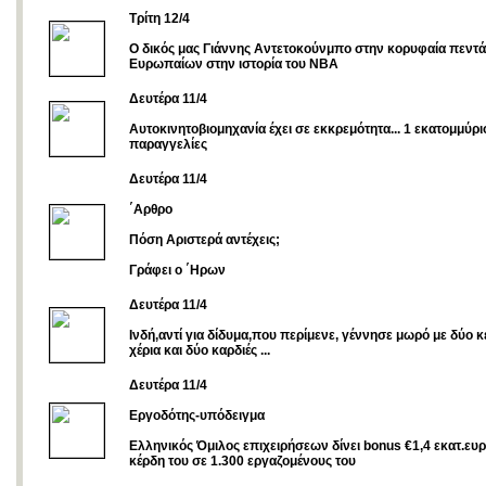
Τρίτη 12/4
Ο δικός μας Γιάννης Αντετοκούνμπο στην κορυφαία πεντ
Ευρωπαίων στην ιστορία του NBA
Δευτέρα 11/4
Aυτοκινητοβιομηχανία έχει σε εκκρεμότητα... 1 εκατομμύρι
παραγγελίες
Δευτέρα 11/4
΄Αρθρο
Πόση Aριστερά αντέχεις;
Γράφει ο ΄Ηρων
Δευτέρα 11/4
Ινδή,αντί για δίδυμα,που περίμενε, γέννησε μωρό με δύο κ
χέρια και δύο καρδιές ...
Δευτέρα 11/4
Εργοδότης-υπόδειγμα
Ελληνικός Όμιλος επιχειρήσεων δίνει bonus €1,4 εκατ.ευ
κέρδη του σε 1.300 εργαζομένους του