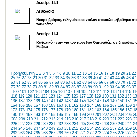
Δευτέρα 11/4
Λευκωσία
Νεκρό βρέφος, τυλιγμένο σε νάιλον σακούλα ,zβρέθηκε στι
τουαλέτες
Δευτέρα 11/4
Καθολικό «ναι» για τον πρόεδρο Ομπραδόρ, σε δημοψήφι
Μεξικό
Προηγούμενη
1
2
3
4
5
6
7
8
9
10
11
12
13
14
15
16
17
18
19
20
21
22
25
26
27
28
29
30
31
32
33
34
35
36
37
38
39
40
41
42
43
44
45
46
47
50
51
52
53
54
55
56
57
58
59
60
61
62
63
64
65
66
67
68
69
70
71
72
75
76
77
78
79
80
81
82
83
84
85
86
87
88
89
90
91
92
93
94
95
96
97
100
101
102
103
104
105
106
107
108
109
110
111
112
113
114
115
11
118
119
120
121
122
123
124
125
126
127
128
129
130
131
132
133
13
136
137
138
139
140
141
142
143
144
145
146
147
148
149
150
151
1
154
155
156
157
158
159
160
161
162
163
164
165
166
167
168
169
1
172
173
174
175
176
177
178
179
180
181
182
183
184
185
186
187
1
190
191
192
193
194
195
196
197
198
199
200
201
202
203
204
205
2
208
209
210
211
212
213
214
215
216
217
218
219
220
221
222
223
2
226
227
228
229
230
231
232
233
234
235
236
237
238
239
240
241
2
244
245
246
247
248
249
250
251
252
253
254
255
256
257
258
259
2
262
263
264
265
266
267
268
269
270
271
272
273
274
275
276
277
2