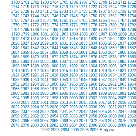
1700
1701
1702
1703
1704
1705
1706
1707
1708
1709
1710
1711
1712
1714
1715
1716
1717
1718
1719
1720
1721
1722
1723
1724
1725
1726
1728
1729
1730
1731
1732
1733
1734
1735
1736
1737
1738
1739
1740
1742
1743
1744
1745
1746
1747
1748
1749
1750
1751
1752
1753
1754
1756
1757
1758
1759
1760
1761
1762
1763
1764
1765
1766
1767
1768
1770
1771
1772
1773
1774
1775
1776
1777
1778
1779
1780
1781
1782
1784
1785
1786
1787
1788
1789
1790
1791
1792
1793
1794
1795
1796
1798
1799
1800
1801
1802
1803
1804
1805
1806
1807
1808
1809
181
1812
1813
1814
1815
1816
1817
1818
1819
1820
1821
1822
1823
1824
1826
1827
1828
1829
1830
1831
1832
1833
1834
1835
1836
1837
1838
1840
1841
1842
1843
1844
1845
1846
1847
1848
1849
1850
1851
1852
1854
1855
1856
1857
1858
1859
1860
1861
1862
1863
1864
1865
1866
1868
1869
1870
1871
1872
1873
1874
1875
1876
1877
1878
1879
1880
1882
1883
1884
1885
1886
1887
1888
1889
1890
1891
1892
1893
1894
1896
1897
1898
1899
1900
1901
1902
1903
1904
1905
1906
1907
1908
1910
1911
1912
1913
1914
1915
1916
1917
1918
1919
1920
1921
1922
1924
1925
1926
1927
1928
1929
1930
1931
1932
1933
1934
1935
1936
1938
1939
1940
1941
1942
1943
1944
1945
1946
1947
1948
1949
1950
1952
1953
1954
1955
1956
1957
1958
1959
1960
1961
1962
1963
1964
1966
1967
1968
1969
1970
1971
1972
1973
1974
1975
1976
1977
1978
1980
1981
1982
1983
1984
1985
1986
1987
1988
1989
1990
1991
1992
1994
1995
1996
1997
1998
1999
2000
2001
2002
2003
2004
2005
2006
2008
2009
2010
2011
2012
2013
2014
2015
2016
2017
2018
2019
2020
2022
2023
2024
2025
2026
2027
2028
2029
2030
2031
2032
2033
2034
2036
2037
2038
2039
2040
2041
2042
2043
2044
2045
2046
2047
2048
2050
2051
2052
2053
2054
2055
2056
2057
2058
2059
2060
2061
2062
2064
2065
2066
2067
2068
2069
2070
2071
2072
2073
2074
2075
2076
2078
2079
2080
2081
2082
2083
2084
2085
2086
2087
2088
2089
2090
2092
2093
2094
2095
2096
2097
Επόμενη