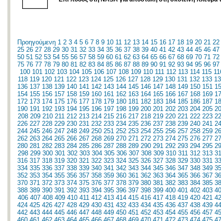
Προηγούμενη
1
2
3
4
5
6
7
8
9
10
11
12
13
14
15
16
17
18
19
20
21
22
25
26
27
28
29
30
31
32
33
34
35
36
37
38
39
40
41
42
43
44
45
46
47
50
51
52
53
54
55
56
57
58
59
60
61
62
63
64
65
66
67
68
69
70
71
72
75
76
77
78
79
80
81
82
83
84
85
86
87
88
89
90
91
92
93
94
95
96
97
100
101
102
103
104
105
106
107
108
109
110
111
112
113
114
115
11
118
119
120
121
122
123
124
125
126
127
128
129
130
131
132
133
13
136
137
138
139
140
141
142
143
144
145
146
147
148
149
150
151
1
154
155
156
157
158
159
160
161
162
163
164
165
166
167
168
169
1
172
173
174
175
176
177
178
179
180
181
182
183
184
185
186
187
1
190
191
192
193
194
195
196
197
198
199
200
201
202
203
204
205
2
208
209
210
211
212
213
214
215
216
217
218
219
220
221
222
223
2
226
227
228
229
230
231
232
233
234
235
236
237
238
239
240
241
2
244
245
246
247
248
249
250
251
252
253
254
255
256
257
258
259
2
262
263
264
265
266
267
268
269
270
271
272
273
274
275
276
277
2
280
281
282
283
284
285
286
287
288
289
290
291
292
293
294
295
2
298
299
300
301
302
303
304
305
306
307
308
309
310
311
312
313
3
316
317
318
319
320
321
322
323
324
325
326
327
328
329
330
331
3
334
335
336
337
338
339
340
341
342
343
344
345
346
347
348
349
3
352
353
354
355
356
357
358
359
360
361
362
363
364
365
366
367
3
370
371
372
373
374
375
376
377
378
379
380
381
382
383
384
385
3
388
389
390
391
392
393
394
395
396
397
398
399
400
401
402
403
4
406
407
408
409
410
411
412
413
414
415
416
417
418
419
420
421
4
424
425
426
427
428
429
430
431
432
433
434
435
436
437
438
439
4
442
443
444
445
446
447
448
449
450
451
452
453
454
455
456
457
4
460
461
462
463
464
465
466
467
468
469
470
471
472
473
474
475
4