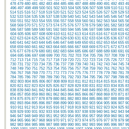
478
479
480
481
482
483
484
485
486
487
488
489
490
491
492
493
4
496
497
498
499
500
501
502
503
504
505
506
507
508
509
510
511
5
514
515
516
517
518
519
520
521
522
523
524
525
526
527
528
529
5
532
533
534
535
536
537
538
539
540
541
542
543
544
545
546
547
5
550
551
552
553
554
555
556
557
558
559
560
561
562
563
564
565
5
568
569
570
571
572
573
574
575
576
577
578
579
580
581
582
583
5
586
587
588
589
590
591
592
593
594
595
596
597
598
599
600
601
6
604
605
606
607
608
609
610
611
612
613
614
615
616
617
618
619
6
622
623
624
625
626
627
628
629
630
631
632
633
634
635
636
637
6
640
641
642
643
644
645
646
647
648
649
650
651
652
653
654
655
6
658
659
660
661
662
663
664
665
666
667
668
669
670
671
672
673
6
676
677
678
679
680
681
682
683
684
685
686
687
688
689
690
691
6
694
695
696
697
698
699
700
701
702
703
704
705
706
707
708
709
7
712
713
714
715
716
717
718
719
720
721
722
723
724
725
726
727
7
730
731
732
733
734
735
736
737
738
739
740
741
742
743
744
745
7
748
749
750
751
752
753
754
755
756
757
758
759
760
761
762
763
7
766
767
768
769
770
771
772
773
774
775
776
777
778
779
780
781
7
784
785
786
787
788
789
790
791
792
793
794
795
796
797
798
799
8
802
803
804
805
806
807
808
809
810
811
812
813
814
815
816
817
8
820
821
822
823
824
825
826
827
828
829
830
831
832
833
834
835
8
838
839
840
841
842
843
844
845
846
847
848
849
850
851
852
853
8
856
857
858
859
860
861
862
863
864
865
866
867
868
869
870
871
8
874
875
876
877
878
879
880
881
882
883
884
885
886
887
888
889
8
892
893
894
895
896
897
898
899
900
901
902
903
904
905
906
907
9
910
911
912
913
914
915
916
917
918
919
920
921
922
923
924
925
9
928
929
930
931
932
933
934
935
936
937
938
939
940
941
942
943
9
946
947
948
949
950
951
952
953
954
955
956
957
958
959
960
961
9
964
965
966
967
968
969
970
971
972
973
974
975
976
977
978
979
9
982
983
984
985
986
987
988
989
990
991
992
993
994
995
996
997
9
1000
1001
1002
1003
1004
1005
1006
1007
1008
1009
1010
1011
1012