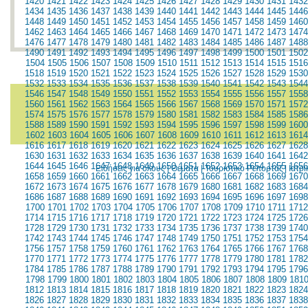
1420
1421
1422
1423
1424
1425
1426
1427
1428
1429
1430
1431
1432
1434
1435
1436
1437
1438
1439
1440
1441
1442
1443
1444
1445
1446
1448
1449
1450
1451
1452
1453
1454
1455
1456
1457
1458
1459
1460
1462
1463
1464
1465
1466
1467
1468
1469
1470
1471
1472
1473
1474
1476
1477
1478
1479
1480
1481
1482
1483
1484
1485
1486
1487
1488
1490
1491
1492
1493
1494
1495
1496
1497
1498
1499
1500
1501
1502
1504
1505
1506
1507
1508
1509
1510
1511
1512
1513
1514
1515
1516
1518
1519
1520
1521
1522
1523
1524
1525
1526
1527
1528
1529
1530
1532
1533
1534
1535
1536
1537
1538
1539
1540
1541
1542
1543
1544
1546
1547
1548
1549
1550
1551
1552
1553
1554
1555
1556
1557
1558
1560
1561
1562
1563
1564
1565
1566
1567
1568
1569
1570
1571
1572
1574
1575
1576
1577
1578
1579
1580
1581
1582
1583
1584
1585
1586
1588
1589
1590
1591
1592
1593
1594
1595
1596
1597
1598
1599
1600
1602
1603
1604
1605
1606
1607
1608
1609
1610
1611
1612
1613
1614
1616
1617
1618
1619
1620
1621
1622
1623
1624
1625
1626
1627
1628
1630
1631
1632
1633
1634
1635
1636
1637
1638
1639
1640
1641
1642
1644
1645
1646
1647
1648
1649
1650
1651
1652
1653
1654
1655
1656
Ειδήσεις για όλους
|
Θέματα
|
Τουριστικό Ρεπορτάζ
|
Ιατρ
1658
1659
1660
1661
1662
1663
1664
1665
1666
1667
1668
1669
1670
1672
1673
1674
1675
1676
1677
1678
1679
1680
1681
1682
1683
1684
1686
1687
1688
1689
1690
1691
1692
1693
1694
1695
1696
1697
1698
1700
1701
1702
1703
1704
1705
1706
1707
1708
1709
1710
1711
1712
1714
1715
1716
1717
1718
1719
1720
1721
1722
1723
1724
1725
1726
1728
1729
1730
1731
1732
1733
1734
1735
1736
1737
1738
1739
1740
1742
1743
1744
1745
1746
1747
1748
1749
1750
1751
1752
1753
1754
1756
1757
1758
1759
1760
1761
1762
1763
1764
1765
1766
1767
1768
1770
1771
1772
1773
1774
1775
1776
1777
1778
1779
1780
1781
1782
1784
1785
1786
1787
1788
1789
1790
1791
1792
1793
1794
1795
1796
1798
1799
1800
1801
1802
1803
1804
1805
1806
1807
1808
1809
181
1812
1813
1814
1815
1816
1817
1818
1819
1820
1821
1822
1823
1824
1826
1827
1828
1829
1830
1831
1832
1833
1834
1835
1836
1837
1838