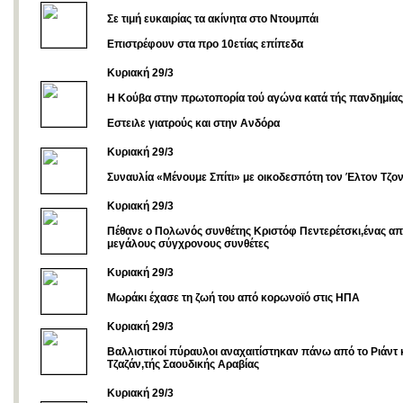
Σε τιμή ευκαιρίας τα ακίνητα στο Ντουμπάι
Επιστρέφουν στα προ 10ετίας επίπεδα
Kυριακή 29/3
Η Κούβα στην πρωτοπορία τού αγώνα κατά τής πανδημίας
Eστειλε γιατρούς και στην Ανδόρα
Κυριακή 29/3
Συναυλία «Μένουμε Σπίτι» με οικοδεσπότη τον Έλτον Τζο
Κυριακή 29/3
Πέθανε ο Πολωνός συνθέτης Κριστόφ Πεντερέτσκι,ένας απ
μεγάλους σύγχρονους συνθέτες
Κυριακή 29/3
Μωράκι έχασε τη ζωή του από κορωνοϊό στις ΗΠΑ
Kυριακή 29/3
Βαλλιστικοί πύραυλοι αναχαιτίστηκαν πάνω από το Ριάντ 
Τζαζάν,τής Σαουδικής Αραβίας
Κυριακή 29/3