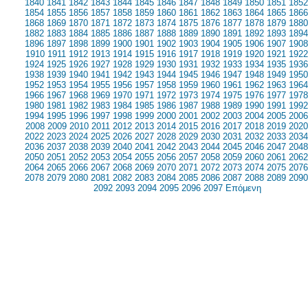
1840
1841
1842
1843
1844
1845
1846
1847
1848
1849
1850
1851
1852
1854
1855
1856
1857
1858
1859
1860
1861
1862
1863
1864
1865
1866
1868
1869
1870
1871
1872
1873
1874
1875
1876
1877
1878
1879
1880
1882
1883
1884
1885
1886
1887
1888
1889
1890
1891
1892
1893
1894
1896
1897
1898
1899
1900
1901
1902
1903
1904
1905
1906
1907
1908
1910
1911
1912
1913
1914
1915
1916
1917
1918
1919
1920
1921
1922
1924
1925
1926
1927
1928
1929
1930
1931
1932
1933
1934
1935
1936
1938
1939
1940
1941
1942
1943
1944
1945
1946
1947
1948
1949
1950
1952
1953
1954
1955
1956
1957
1958
1959
1960
1961
1962
1963
1964
1966
1967
1968
1969
1970
1971
1972
1973
1974
1975
1976
1977
1978
1980
1981
1982
1983
1984
1985
1986
1987
1988
1989
1990
1991
1992
1994
1995
1996
1997
1998
1999
2000
2001
2002
2003
2004
2005
2006
2008
2009
2010
2011
2012
2013
2014
2015
2016
2017
2018
2019
2020
2022
2023
2024
2025
2026
2027
2028
2029
2030
2031
2032
2033
2034
2036
2037
2038
2039
2040
2041
2042
2043
2044
2045
2046
2047
2048
2050
2051
2052
2053
2054
2055
2056
2057
2058
2059
2060
2061
2062
2064
2065
2066
2067
2068
2069
2070
2071
2072
2073
2074
2075
2076
2078
2079
2080
2081
2082
2083
2084
2085
2086
2087
2088
2089
2090
2092
2093
2094
2095
2096
2097
Επόμενη