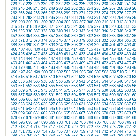
226
227
228
229
230
231
232
233
234
235
236
237
238
239
240
241
2
244
245
246
247
248
249
250
251
252
253
254
255
256
257
258
259
2
262
263
264
265
266
267
268
269
270
271
272
273
274
275
276
277
2
280
281
282
283
284
285
286
287
288
289
290
291
292
293
294
295
2
298
299
300
301
302
303
304
305
306
307
308
309
310
311
312
313
3
316
317
318
319
320
321
322
323
324
325
326
327
328
329
330
331
3
334
335
336
337
338
339
340
341
342
343
344
345
346
347
348
349
3
352
353
354
355
356
357
358
359
360
361
362
363
364
365
366
367
3
370
371
372
373
374
375
376
377
378
379
380
381
382
383
384
385
3
388
389
390
391
392
393
394
395
396
397
398
399
400
401
402
403
4
406
407
408
409
410
411
412
413
414
415
416
417
418
419
420
421
4
424
425
426
427
428
429
430
431
432
433
434
435
436
437
438
439
4
442
443
444
445
446
447
448
449
450
451
452
453
454
455
456
457
4
460
461
462
463
464
465
466
467
468
469
470
471
472
473
474
475
4
478
479
480
481
482
483
484
485
486
487
488
489
490
491
492
493
4
496
497
498
499
500
501
502
503
504
505
506
507
508
509
510
511
5
514
515
516
517
518
519
520
521
522
523
524
525
526
527
528
529
5
532
533
534
535
536
537
538
539
540
541
542
543
544
545
546
547
5
550
551
552
553
554
555
556
557
558
559
560
561
562
563
564
565
5
568
569
570
571
572
573
574
575
576
577
578
579
580
581
582
583
5
586
587
588
589
590
591
592
593
594
595
596
597
598
599
600
601
6
604
605
606
607
608
609
610
611
612
613
614
615
616
617
618
619
6
622
623
624
625
626
627
628
629
630
631
632
633
634
635
636
637
6
640
641
642
643
644
645
646
647
648
649
650
651
652
653
654
655
6
658
659
660
661
662
663
664
665
666
667
668
669
670
671
672
673
6
676
677
678
679
680
681
682
683
684
685
686
687
688
689
690
691
6
694
695
696
697
698
699
700
701
702
703
704
705
706
707
708
709
7
712
713
714
715
716
717
718
719
720
721
722
723
724
725
726
727
7
730
731
732
733
734
735
736
737
738
739
740
741
742
743
744
745
7
748
749
750
751
752
753
754
755
756
757
758
759
760
761
762
763
7