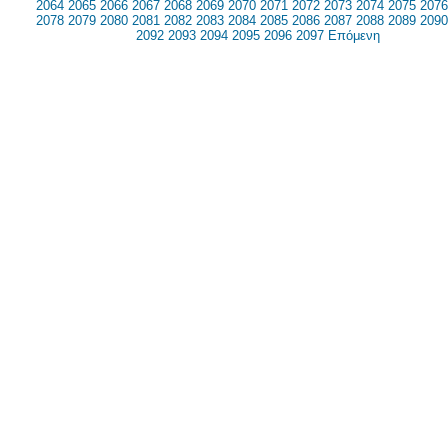
2064
2065
2066
2067
2068
2069
2070
2071
2072
2073
2074
2075
2076
2078
2079
2080
2081
2082
2083
2084
2085
2086
2087
2088
2089
2090
2092
2093
2094
2095
2096
2097
Επόμενη