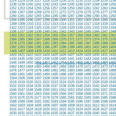
1224
1225
1226
1227
1228
1229
1230
1231
1232
1233
1234
1235
1236
1238
1239
1240
1241
1242
1243
1244
1245
1246
1247
1248
1249
1250
1252
1253
1254
1255
1256
1257
1258
1259
1260
1261
1262
1263
1264
1266
1267
1268
1269
1270
1271
1272
1273
1274
1275
1276
1277
1278
1280
1281
1282
1283
1284
1285
1286
1287
1288
1289
1290
1291
1292
1294
1295
1296
1297
1298
1299
1300
1301
1302
1303
1304
1305
1306
1308
1309
1310
1311
1312
1313
1314
1315
1316
1317
1318
1319
1320
1322
1323
1324
1325
1326
1327
1328
1329
1330
1331
1332
1333
1334
1336
1337
1338
1339
1340
1341
1342
1343
1344
1345
1346
1347
1348
1350
1351
1352
1353
1354
1355
1356
1357
1358
1359
1360
1361
1362
1364
1365
1366
1367
1368
1369
1370
1371
1372
1373
1374
1375
1376
1378
1379
1380
1381
1382
1383
1384
1385
1386
1387
1388
1389
1390
1392
1393
1394
1395
1396
1397
1398
1399
1400
1401
1402
1403
1404
1406
1407
1408
1409
1410
1411
1412
1413
1414
1415
1416
1417
1418
1420
1421
1422
1423
1424
1425
1426
1427
1428
1429
1430
1431
1432
1434
1435
1436
1437
1438
1439
1440
1441
1442
1443
1444
1445
1446
1448
1449
1450
1451
1452
1453
1454
1455
1456
1457
1458
1459
1460
Ειδήσεις για όλους
|
Θέματα
|
Τουριστικό Ρεπορτάζ
|
Ιατρ
1462
1463
1464
1465
1466
1467
1468
1469
1470
1471
1472
1473
1474
1476
1477
1478
1479
1480
1481
1482
1483
1484
1485
1486
1487
1488
1490
1491
1492
1493
1494
1495
1496
1497
1498
1499
1500
1501
1502
1504
1505
1506
1507
1508
1509
1510
1511
1512
1513
1514
1515
1516
1518
1519
1520
1521
1522
1523
1524
1525
1526
1527
1528
1529
1530
1532
1533
1534
1535
1536
1537
1538
1539
1540
1541
1542
1543
1544
1546
1547
1548
1549
1550
1551
1552
1553
1554
1555
1556
1557
1558
1560
1561
1562
1563
1564
1565
1566
1567
1568
1569
1570
1571
1572
1574
1575
1576
1577
1578
1579
1580
1581
1582
1583
1584
1585
1586
1588
1589
1590
1591
1592
1593
1594
1595
1596
1597
1598
1599
1600
1602
1603
1604
1605
1606
1607
1608
1609
1610
1611
1612
1613
1614
1616
1617
1618
1619
1620
1621
1622
1623
1624
1625
1626
1627
1628
1630
1631
1632
1633
1634
1635
1636
1637
1638
1639
1640
1641
1642