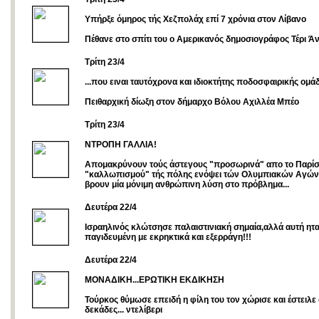
Yπήρξε όμηρος τής Χεζπολάχ επί 7 χρόνια στον Λίβανο
Πέθανε στο σπίτι του ο Αμερικανός δημοσιογράφος Τέρι Ά
Τρίτη 23/4
...που ειναι ταυτόχρονα και ιδιοκτήτης ποδοσφαιρικής ομά
Πειθαρχική δίωξη στον δήμαρχο Βόλου Αχιλλέα Μπέο
Tρίτη 23/4
ΝΤΡΟΠΗ ΓΑΛΛΙΑ!
Απομακρύνουν τούς άστεγους "προσωρινά" απο το Παρίσι
"καλλωπισμού" τής πόλης ενόψει τών Ολυμπιακών Αγών
βρουν μία μόνιμη ανθρώπινη λύση στο πρόβλημα...
Δευτέρα 22/4
Ισραηλινός κλώτσησε παλαιστινιακή σημαία,αλλά αυτή ηταν
παγιδευμένη με εκρηκτικά και εξερράγη!!!
Δευτέρα 22/4
ΜΟΝΑΔΙΚΗ...ΕΡΩΤΙΚΗ ΕΚΔΙΚΗΣΗ
Τούρκος θύμωσε επειδή η φίλη του τον χώρισε και έστειλε 
δεκάδες... ντελίβερι