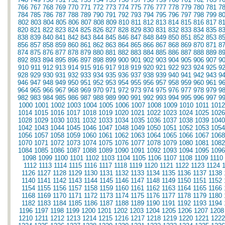
766
767
768
769
770
771
772
773
774
775
776
777
778
779
780
781
7
784
785
786
787
788
789
790
791
792
793
794
795
796
797
798
799
8
802
803
804
805
806
807
808
809
810
811
812
813
814
815
816
817
8
820
821
822
823
824
825
826
827
828
829
830
831
832
833
834
835
8
838
839
840
841
842
843
844
845
846
847
848
849
850
851
852
853
8
856
857
858
859
860
861
862
863
864
865
866
867
868
869
870
871
8
874
875
876
877
878
879
880
881
882
883
884
885
886
887
888
889
8
892
893
894
895
896
897
898
899
900
901
902
903
904
905
906
907
9
910
911
912
913
914
915
916
917
918
919
920
921
922
923
924
925
9
928
929
930
931
932
933
934
935
936
937
938
939
940
941
942
943
9
946
947
948
949
950
951
952
953
954
955
956
957
958
959
960
961
9
964
965
966
967
968
969
970
971
972
973
974
975
976
977
978
979
9
982
983
984
985
986
987
988
989
990
991
992
993
994
995
996
997
9
1000
1001
1002
1003
1004
1005
1006
1007
1008
1009
1010
1011
1012
1014
1015
1016
1017
1018
1019
1020
1021
1022
1023
1024
1025
1026
1028
1029
1030
1031
1032
1033
1034
1035
1036
1037
1038
1039
1040
1042
1043
1044
1045
1046
1047
1048
1049
1050
1051
1052
1053
1054
1056
1057
1058
1059
1060
1061
1062
1063
1064
1065
1066
1067
1068
1070
1071
1072
1073
1074
1075
1076
1077
1078
1079
1080
1081
1082
1084
1085
1086
1087
1088
1089
1090
1091
1092
1093
1094
1095
1096
1098
1099
1100
1101
1102
1103
1104
1105
1106
1107
1108
1109
1110
1112
1113
1114
1115
1116
1117
1118
1119
1120
1121
1122
1123
1124
1126
1127
1128
1129
1130
1131
1132
1133
1134
1135
1136
1137
1138
1140
1141
1142
1143
1144
1145
1146
1147
1148
1149
1150
1151
1152
1154
1155
1156
1157
1158
1159
1160
1161
1162
1163
1164
1165
1166
1168
1169
1170
1171
1172
1173
1174
1175
1176
1177
1178
1179
1180
1182
1183
1184
1185
1186
1187
1188
1189
1190
1191
1192
1193
1194
1196
1197
1198
1199
1200
1201
1202
1203
1204
1205
1206
1207
1208
1210
1211
1212
1213
1214
1215
1216
1217
1218
1219
1220
1221
1222