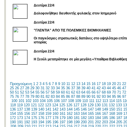
Δευτέρα 22/4
Δολοφονήθηκε διευθυντής φυλακής στον Ισημερινό
Δευτέρα 22/4
"ΓΛΕΝΤΙΑ" ΑΠΟ ΤΙΣ ΠΟΛΕΜΙΚΕΣ ΒΙΟΜΗΧΑΝΙΕΣ
Οι παγκόσμιες στρατιωτικές δαπάνες στο υψηλότερο επίπ
ιστορίας
Δευτέρα 22/4
Η Σεούλ μετατράπηκε σε μία μεγάλη «Υπαίθρια Βιβλιοθήκ
Προηγούμενη
1
2
3
4
5
6
7
8
9
10
11
12
13
14
15
16
17
18
19
20
21
22
25
26
27
28
29
30
31
32
33
34
35
36
37
38
39
40
41
42
43
44
45
46
47
50
51
52
53
54
55
56
57
58
59
60
61
62
63
64
65
66
67
68
69
70
71
72
75
76
77
78
79
80
81
82
83
84
85
86
87
88
89
90
91
92
93
94
95
96
97
100
101
102
103
104
105
106
107
108
109
110
111
112
113
114
115
11
118
119
120
121
122
123
124
125
126
127
128
129
130
131
132
133
13
136
137
138
139
140
141
142
143
144
145
146
147
148
149
150
151
1
154
155
156
157
158
159
160
161
162
163
164
165
166
167
168
169
1
172
173
174
175
176
177
178
179
180
181
182
183
184
185
186
187
1
190
191
192
193
194
195
196
197
198
199
200
201
202
203
204
205
2
208
209
210
211
212
213
214
215
216
217
218
219
220
221
222
223
2