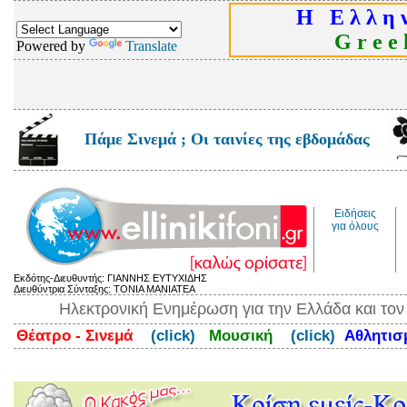
Η Ε λ λ η ν
G r e e k
Powered by
Translate
Πάμε Σινεμά ; Οι ταινίες της εβδομάδας
Ειδήσεις
για όλους
Εκδότης-Διευθυντής: ΓΙΑΝΝΗΣ ΕΥΤΥΧΙΔΗΣ
Διευθύντρια Σύνταξης: ΤΟΝΙΑ ΜΑΝΙΑΤΕΑ
Ηλεκτρονική Ενημέρωση για την Ελλάδα και το
Θέατρο - Σινεμά
(click)
Μουσική
(click)
Αθλητι