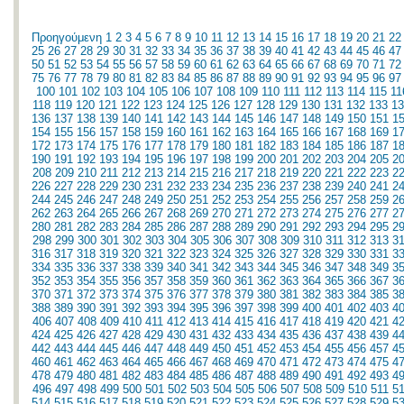
Προηγούμενη
1
2
3
4
5
6
7
8
9
10
11
12
13
14
15
16
17
18
19
20
21
22
25
26
27
28
29
30
31
32
33
34
35
36
37
38
39
40
41
42
43
44
45
46
47
50
51
52
53
54
55
56
57
58
59
60
61
62
63
64
65
66
67
68
69
70
71
72
75
76
77
78
79
80
81
82
83
84
85
86
87
88
89
90
91
92
93
94
95
96
97
100
101
102
103
104
105
106
107
108
109
110
111
112
113
114
115
11
118
119
120
121
122
123
124
125
126
127
128
129
130
131
132
133
13
136
137
138
139
140
141
142
143
144
145
146
147
148
149
150
151
1
154
155
156
157
158
159
160
161
162
163
164
165
166
167
168
169
1
172
173
174
175
176
177
178
179
180
181
182
183
184
185
186
187
1
190
191
192
193
194
195
196
197
198
199
200
201
202
203
204
205
2
208
209
210
211
212
213
214
215
216
217
218
219
220
221
222
223
2
226
227
228
229
230
231
232
233
234
235
236
237
238
239
240
241
2
244
245
246
247
248
249
250
251
252
253
254
255
256
257
258
259
2
262
263
264
265
266
267
268
269
270
271
272
273
274
275
276
277
2
280
281
282
283
284
285
286
287
288
289
290
291
292
293
294
295
2
298
299
300
301
302
303
304
305
306
307
308
309
310
311
312
313
3
316
317
318
319
320
321
322
323
324
325
326
327
328
329
330
331
3
334
335
336
337
338
339
340
341
342
343
344
345
346
347
348
349
3
352
353
354
355
356
357
358
359
360
361
362
363
364
365
366
367
3
370
371
372
373
374
375
376
377
378
379
380
381
382
383
384
385
3
388
389
390
391
392
393
394
395
396
397
398
399
400
401
402
403
4
406
407
408
409
410
411
412
413
414
415
416
417
418
419
420
421
4
424
425
426
427
428
429
430
431
432
433
434
435
436
437
438
439
4
442
443
444
445
446
447
448
449
450
451
452
453
454
455
456
457
4
460
461
462
463
464
465
466
467
468
469
470
471
472
473
474
475
4
478
479
480
481
482
483
484
485
486
487
488
489
490
491
492
493
4
496
497
498
499
500
501
502
503
504
505
506
507
508
509
510
511
5
514
515
516
517
518
519
520
521
522
523
524
525
526
527
528
529
5