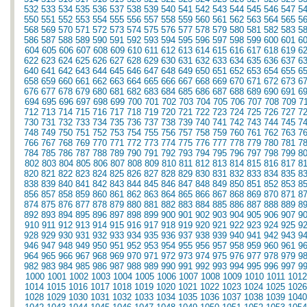
532
533
534
535
536
537
538
539
540
541
542
543
544
545
546
547
5
550
551
552
553
554
555
556
557
558
559
560
561
562
563
564
565
5
568
569
570
571
572
573
574
575
576
577
578
579
580
581
582
583
5
586
587
588
589
590
591
592
593
594
595
596
597
598
599
600
601
6
604
605
606
607
608
609
610
611
612
613
614
615
616
617
618
619
6
622
623
624
625
626
627
628
629
630
631
632
633
634
635
636
637
6
640
641
642
643
644
645
646
647
648
649
650
651
652
653
654
655
6
658
659
660
661
662
663
664
665
666
667
668
669
670
671
672
673
6
676
677
678
679
680
681
682
683
684
685
686
687
688
689
690
691
6
694
695
696
697
698
699
700
701
702
703
704
705
706
707
708
709
7
712
713
714
715
716
717
718
719
720
721
722
723
724
725
726
727
7
730
731
732
733
734
735
736
737
738
739
740
741
742
743
744
745
7
748
749
750
751
752
753
754
755
756
757
758
759
760
761
762
763
7
766
767
768
769
770
771
772
773
774
775
776
777
778
779
780
781
7
784
785
786
787
788
789
790
791
792
793
794
795
796
797
798
799
8
802
803
804
805
806
807
808
809
810
811
812
813
814
815
816
817
8
820
821
822
823
824
825
826
827
828
829
830
831
832
833
834
835
8
838
839
840
841
842
843
844
845
846
847
848
849
850
851
852
853
8
856
857
858
859
860
861
862
863
864
865
866
867
868
869
870
871
8
874
875
876
877
878
879
880
881
882
883
884
885
886
887
888
889
8
892
893
894
895
896
897
898
899
900
901
902
903
904
905
906
907
9
910
911
912
913
914
915
916
917
918
919
920
921
922
923
924
925
9
928
929
930
931
932
933
934
935
936
937
938
939
940
941
942
943
9
946
947
948
949
950
951
952
953
954
955
956
957
958
959
960
961
9
964
965
966
967
968
969
970
971
972
973
974
975
976
977
978
979
9
982
983
984
985
986
987
988
989
990
991
992
993
994
995
996
997
9
1000
1001
1002
1003
1004
1005
1006
1007
1008
1009
1010
1011
1012
1014
1015
1016
1017
1018
1019
1020
1021
1022
1023
1024
1025
1026
1028
1029
1030
1031
1032
1033
1034
1035
1036
1037
1038
1039
1040