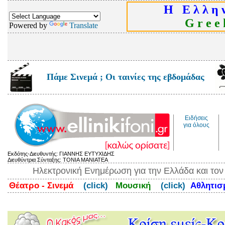
Η Ε λ λ η ν
G r e e k
Powered by
Translate
Πάμε Σινεμά ; Οι ταινίες της εβδομάδας
Ειδήσεις
για όλους
Εκδότης-Διευθυντής: ΓΙΑΝΝΗΣ ΕΥΤΥΧΙΔΗΣ
Διευθύντρια Σύνταξης: ΤΟΝΙΑ ΜΑΝΙΑΤΕΑ
Ηλεκτρονική Ενημέρωση για την Ελλάδα και το
Θέατρο - Σινεμά
(click)
Μουσική
(click)
Αθλητι