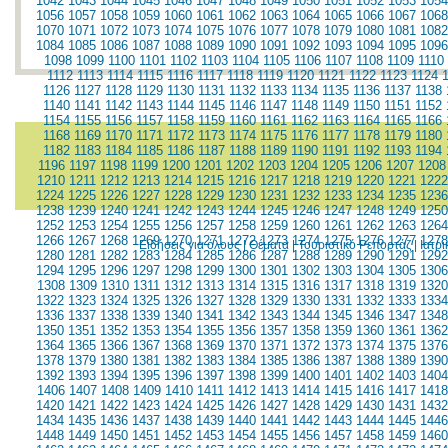
1042
1043
1044
1045
1046
1047
1048
1049
1050
1051
1052
1053
1054
1056
1057
1058
1059
1060
1061
1062
1063
1064
1065
1066
1067
1068
1070
1071
1072
1073
1074
1075
1076
1077
1078
1079
1080
1081
1082
1084
1085
1086
1087
1088
1089
1090
1091
1092
1093
1094
1095
1096
1098
1099
1100
1101
1102
1103
1104
1105
1106
1107
1108
1109
1110
1112
1113
1114
1115
1116
1117
1118
1119
1120
1121
1122
1123
1124
1126
1127
1128
1129
1130
1131
1132
1133
1134
1135
1136
1137
1138
1140
1141
1142
1143
1144
1145
1146
1147
1148
1149
1150
1151
1152
1154
1155
1156
1157
1158
1159
1160
1161
1162
1163
1164
1165
1166
1168
1169
1170
1171
1172
1173
1174
1175
1176
1177
1178
1179
1180
1182
1183
1184
1185
1186
1187
1188
1189
1190
1191
1192
1193
1194
1196
1197
1198
1199
1200
1201
1202
1203
1204
1205
1206
1207
1208
1210
1211
1212
1213
1214
1215
1216
1217
1218
1219
1220
1221
1222
1224
1225
1226
1227
1228
1229
1230
1231
1232
1233
1234
1235
1236
1238
1239
1240
1241
1242
1243
1244
1245
1246
1247
1248
1249
1250
1252
1253
1254
1255
1256
1257
1258
1259
1260
1261
1262
1263
1264
1266
1267
1268
1269
1270
1271
1272
1273
1274
1275
1276
1277
1278
Ειδήσεις για όλους
|
Θέματα
|
Τουριστικό Ρεπορτάζ
|
Ιατρ
1280
1281
1282
1283
1284
1285
1286
1287
1288
1289
1290
1291
1292
1294
1295
1296
1297
1298
1299
1300
1301
1302
1303
1304
1305
1306
1308
1309
1310
1311
1312
1313
1314
1315
1316
1317
1318
1319
1320
1322
1323
1324
1325
1326
1327
1328
1329
1330
1331
1332
1333
1334
1336
1337
1338
1339
1340
1341
1342
1343
1344
1345
1346
1347
1348
1350
1351
1352
1353
1354
1355
1356
1357
1358
1359
1360
1361
1362
1364
1365
1366
1367
1368
1369
1370
1371
1372
1373
1374
1375
1376
1378
1379
1380
1381
1382
1383
1384
1385
1386
1387
1388
1389
1390
1392
1393
1394
1395
1396
1397
1398
1399
1400
1401
1402
1403
1404
1406
1407
1408
1409
1410
1411
1412
1413
1414
1415
1416
1417
1418
1420
1421
1422
1423
1424
1425
1426
1427
1428
1429
1430
1431
1432
1434
1435
1436
1437
1438
1439
1440
1441
1442
1443
1444
1445
1446
1448
1449
1450
1451
1452
1453
1454
1455
1456
1457
1458
1459
1460