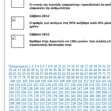
Ο «νονός της τεχνητής νοημοσύνης» προειδοποιεί ότι αυτ
εξαφανίσει την ανθρωπότητα
Σάββατο 28/12
Ο αριθμός των αστέγων στις ΗΠΑ αυξήθηκε κατά 18% μέσα 
χρόνο
Σάββατο 28/12
Βρέθηκε στην Αργεντινή «το 138ο εγγόνι» που εκλάπη επ
στρατιωτικής δικτατορίας στην
Προηγούμενη
1
2
3
4
5
6
7
8
9
10
11
12
13
14
15
16
17
18
19
20
21
22
25
26
27
28
29
30
31
32
33
34
35
36
37
38
39
40
41
42
43
44
45
46
47
50
51
52
53
54
55
56
57
58
59
60
61
62
63
64
65
66
67
68
69
70
71
72
75
76
77
78
79
80
81
82
83
84
85
86
87
88
89
90
91
92
93
94
95
96
97
100
101
102
103
104
105
106
107
108
109
110
111
112
113
114
115
11
118
119
120
121
122
123
124
125
126
127
128
129
130
131
132
133
13
136
137
138
139
140
141
142
143
144
145
146
147
148
149
150
151
1
154
155
156
157
158
159
160
161
162
163
164
165
166
167
168
169
1
172
173
174
175
176
177
178
179
180
181
182
183
184
185
186
187
1
190
191
192
193
194
195
196
197
198
199
200
201
202
203
204
205
2
208
209
210
211
212
213
214
215
216
217
218
219
220
221
222
223
2
226
227
228
229
230
231
232
233
234
235
236
237
238
239
240
241
2
244
245
246
247
248
249
250
251
252
253
254
255
256
257
258
259
2