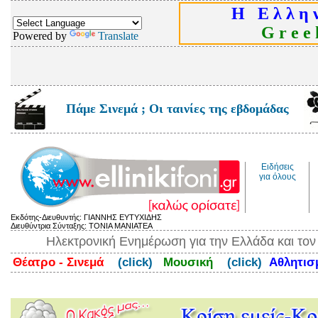
Η Ε λ λ η ν
G r e e k
Powered by
Translate
Πάμε Σινεμά ; Οι ταινίες της εβδομάδας
Ειδήσεις
για όλους
Εκδότης-Διευθυντής: ΓΙΑΝΝΗΣ ΕΥΤΥΧΙΔΗΣ
Διευθύντρια Σύνταξης: ΤΟΝΙΑ ΜΑΝΙΑΤΕΑ
Ηλεκτρονική Ενημέρωση για την Ελλάδα και το
Θέατρο - Σινεμά
(click)
Μουσική
(click)
Αθλητι