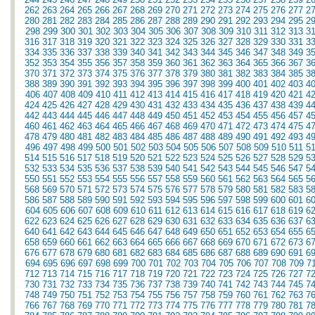
262
263
264
265
266
267
268
269
270
271
272
273
274
275
276
277
2
280
281
282
283
284
285
286
287
288
289
290
291
292
293
294
295
2
298
299
300
301
302
303
304
305
306
307
308
309
310
311
312
313
3
316
317
318
319
320
321
322
323
324
325
326
327
328
329
330
331
3
334
335
336
337
338
339
340
341
342
343
344
345
346
347
348
349
3
352
353
354
355
356
357
358
359
360
361
362
363
364
365
366
367
3
370
371
372
373
374
375
376
377
378
379
380
381
382
383
384
385
3
388
389
390
391
392
393
394
395
396
397
398
399
400
401
402
403
4
406
407
408
409
410
411
412
413
414
415
416
417
418
419
420
421
4
424
425
426
427
428
429
430
431
432
433
434
435
436
437
438
439
4
442
443
444
445
446
447
448
449
450
451
452
453
454
455
456
457
4
460
461
462
463
464
465
466
467
468
469
470
471
472
473
474
475
4
478
479
480
481
482
483
484
485
486
487
488
489
490
491
492
493
4
496
497
498
499
500
501
502
503
504
505
506
507
508
509
510
511
5
514
515
516
517
518
519
520
521
522
523
524
525
526
527
528
529
5
532
533
534
535
536
537
538
539
540
541
542
543
544
545
546
547
5
550
551
552
553
554
555
556
557
558
559
560
561
562
563
564
565
5
568
569
570
571
572
573
574
575
576
577
578
579
580
581
582
583
5
586
587
588
589
590
591
592
593
594
595
596
597
598
599
600
601
6
604
605
606
607
608
609
610
611
612
613
614
615
616
617
618
619
6
622
623
624
625
626
627
628
629
630
631
632
633
634
635
636
637
6
640
641
642
643
644
645
646
647
648
649
650
651
652
653
654
655
6
658
659
660
661
662
663
664
665
666
667
668
669
670
671
672
673
6
676
677
678
679
680
681
682
683
684
685
686
687
688
689
690
691
6
694
695
696
697
698
699
700
701
702
703
704
705
706
707
708
709
7
712
713
714
715
716
717
718
719
720
721
722
723
724
725
726
727
7
730
731
732
733
734
735
736
737
738
739
740
741
742
743
744
745
7
748
749
750
751
752
753
754
755
756
757
758
759
760
761
762
763
7
766
767
768
769
770
771
772
773
774
775
776
777
778
779
780
781
7