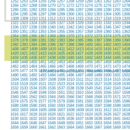
1252
1253
1254
1255
1256
1257
1258
1259
1260
1261
1262
1263
1264
1266
1267
1268
1269
1270
1271
1272
1273
1274
1275
1276
1277
1278
1280
1281
1282
1283
1284
1285
1286
1287
1288
1289
1290
1291
1292
1294
1295
1296
1297
1298
1299
1300
1301
1302
1303
1304
1305
1306
1308
1309
1310
1311
1312
1313
1314
1315
1316
1317
1318
1319
1320
1322
1323
1324
1325
1326
1327
1328
1329
1330
1331
1332
1333
1334
1336
1337
1338
1339
1340
1341
1342
1343
1344
1345
1346
1347
1348
1350
1351
1352
1353
1354
1355
1356
1357
1358
1359
1360
1361
1362
1364
1365
1366
1367
1368
1369
1370
1371
1372
1373
1374
1375
1376
1378
1379
1380
1381
1382
1383
1384
1385
1386
1387
1388
1389
1390
1392
1393
1394
1395
1396
1397
1398
1399
1400
1401
1402
1403
1404
1406
1407
1408
1409
1410
1411
1412
1413
1414
1415
1416
1417
1418
1420
1421
1422
1423
1424
1425
1426
1427
1428
1429
1430
1431
1432
1434
1435
1436
1437
1438
1439
1440
1441
1442
1443
1444
1445
1446
1448
1449
1450
1451
1452
1453
1454
1455
1456
1457
1458
1459
1460
1462
1463
1464
1465
1466
1467
1468
1469
1470
1471
1472
1473
1474
1476
1477
1478
1479
1480
1481
1482
1483
1484
1485
1486
1487
1488
Ειδήσεις για όλους
|
Θέματα
|
Τουριστικό Ρεπορτάζ
|
Ιατρ
1490
1491
1492
1493
1494
1495
1496
1497
1498
1499
1500
1501
1502
1504
1505
1506
1507
1508
1509
1510
1511
1512
1513
1514
1515
1516
1518
1519
1520
1521
1522
1523
1524
1525
1526
1527
1528
1529
1530
1532
1533
1534
1535
1536
1537
1538
1539
1540
1541
1542
1543
1544
1546
1547
1548
1549
1550
1551
1552
1553
1554
1555
1556
1557
1558
1560
1561
1562
1563
1564
1565
1566
1567
1568
1569
1570
1571
1572
1574
1575
1576
1577
1578
1579
1580
1581
1582
1583
1584
1585
1586
1588
1589
1590
1591
1592
1593
1594
1595
1596
1597
1598
1599
1600
1602
1603
1604
1605
1606
1607
1608
1609
1610
1611
1612
1613
1614
1616
1617
1618
1619
1620
1621
1622
1623
1624
1625
1626
1627
1628
1630
1631
1632
1633
1634
1635
1636
1637
1638
1639
1640
1641
1642
1644
1645
1646
1647
1648
1649
1650
1651
1652
1653
1654
1655
1656
1658
1659
1660
1661
1662
1663
1664
1665
1666
1667
1668
1669
1670