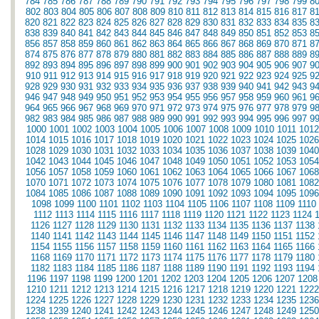
784
785
786
787
788
789
790
791
792
793
794
795
796
797
798
799
8
802
803
804
805
806
807
808
809
810
811
812
813
814
815
816
817
8
820
821
822
823
824
825
826
827
828
829
830
831
832
833
834
835
8
838
839
840
841
842
843
844
845
846
847
848
849
850
851
852
853
8
856
857
858
859
860
861
862
863
864
865
866
867
868
869
870
871
8
874
875
876
877
878
879
880
881
882
883
884
885
886
887
888
889
8
892
893
894
895
896
897
898
899
900
901
902
903
904
905
906
907
9
910
911
912
913
914
915
916
917
918
919
920
921
922
923
924
925
9
928
929
930
931
932
933
934
935
936
937
938
939
940
941
942
943
9
946
947
948
949
950
951
952
953
954
955
956
957
958
959
960
961
9
964
965
966
967
968
969
970
971
972
973
974
975
976
977
978
979
9
982
983
984
985
986
987
988
989
990
991
992
993
994
995
996
997
9
1000
1001
1002
1003
1004
1005
1006
1007
1008
1009
1010
1011
1012
1014
1015
1016
1017
1018
1019
1020
1021
1022
1023
1024
1025
1026
1028
1029
1030
1031
1032
1033
1034
1035
1036
1037
1038
1039
1040
1042
1043
1044
1045
1046
1047
1048
1049
1050
1051
1052
1053
1054
1056
1057
1058
1059
1060
1061
1062
1063
1064
1065
1066
1067
1068
1070
1071
1072
1073
1074
1075
1076
1077
1078
1079
1080
1081
1082
1084
1085
1086
1087
1088
1089
1090
1091
1092
1093
1094
1095
1096
1098
1099
1100
1101
1102
1103
1104
1105
1106
1107
1108
1109
1110
1112
1113
1114
1115
1116
1117
1118
1119
1120
1121
1122
1123
1124
1126
1127
1128
1129
1130
1131
1132
1133
1134
1135
1136
1137
1138
1140
1141
1142
1143
1144
1145
1146
1147
1148
1149
1150
1151
1152
1154
1155
1156
1157
1158
1159
1160
1161
1162
1163
1164
1165
1166
1168
1169
1170
1171
1172
1173
1174
1175
1176
1177
1178
1179
1180
1182
1183
1184
1185
1186
1187
1188
1189
1190
1191
1192
1193
1194
1196
1197
1198
1199
1200
1201
1202
1203
1204
1205
1206
1207
1208
1210
1211
1212
1213
1214
1215
1216
1217
1218
1219
1220
1221
1222
1224
1225
1226
1227
1228
1229
1230
1231
1232
1233
1234
1235
1236
1238
1239
1240
1241
1242
1243
1244
1245
1246
1247
1248
1249
1250