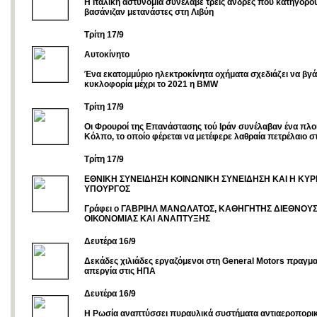
Η Iταλική αστυνομία συνέλαβε τρεις άνδρες που κατηγορού
βασάνιζαν μετανάστες στη Λιβύη
Tρίτη 17/9
Αυτοκίνητο
Ένα εκατομμύριο ηλεκτροκίνητα οχήματα σχεδιάζει να βγά
κυκλοφορία μέχρι το 2021 η BMW
Τρίτη 17/9
Οι Φρουροί της Επανάστασης τού Ιράν συνέλαβαν ένα πλο
Κόλπο, το οποίο φέρεται να μετέφερε λαθραία πετρέλαιο 
Τρίτη 17/9
ΕΘΝΙΚΗ ΣΥΝΕΙΔΗΣΗ ΚΟΙΝΩΝΙΚΗ ΣΥΝΕΙΔΗΣΗ ΚΑΙ Η ΚΥΡ
ΥΠΟΥΡΓΟΣ
Γράφει ο ΓΑΒΡΙΗΛ ΜΑΝΩΛΑΤΟΣ, ΚΑΘΗΓΗΤΗΣ ΔΙΕΘΝΟΥ
ΟΙΚΟΝΟΜΙΑΣ ΚΑΙ ΑΝΑΠΤΥΞΗΣ
Δευτέρα 16/9
Δεκάδες χιλιάδες εργαζόμενοι στη General Motors πραγμ
απεργία στις ΗΠΑ
Δευτέρα 16/9
Η Ρωσία αναπτύσσει πυραυλικά συστήματα αντιαεροπορικ