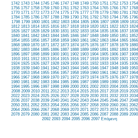
1742
1743
1744
1745
1746
1747
1748
1749
1750
1751
1752
1753
1754
1756
1757
1758
1759
1760
1761
1762
1763
1764
1765
1766
1767
1768
1770
1771
1772
1773
1774
1775
1776
1777
1778
1779
1780
1781
1782
1784
1785
1786
1787
1788
1789
1790
1791
1792
1793
1794
1795
1796
1798
1799
1800
1801
1802
1803
1804
1805
1806
1807
1808
1809
181
1812
1813
1814
1815
1816
1817
1818
1819
1820
1821
1822
1823
1824
1826
1827
1828
1829
1830
1831
1832
1833
1834
1835
1836
1837
1838
1840
1841
1842
1843
1844
1845
1846
1847
1848
1849
1850
1851
1852
1854
1855
1856
1857
1858
1859
1860
1861
1862
1863
1864
1865
1866
1868
1869
1870
1871
1872
1873
1874
1875
1876
1877
1878
1879
1880
1882
1883
1884
1885
1886
1887
1888
1889
1890
1891
1892
1893
1894
1896
1897
1898
1899
1900
1901
1902
1903
1904
1905
1906
1907
1908
1910
1911
1912
1913
1914
1915
1916
1917
1918
1919
1920
1921
1922
1924
1925
1926
1927
1928
1929
1930
1931
1932
1933
1934
1935
1936
1938
1939
1940
1941
1942
1943
1944
1945
1946
1947
1948
1949
1950
1952
1953
1954
1955
1956
1957
1958
1959
1960
1961
1962
1963
1964
1966
1967
1968
1969
1970
1971
1972
1973
1974
1975
1976
1977
1978
1980
1981
1982
1983
1984
1985
1986
1987
1988
1989
1990
1991
1992
1994
1995
1996
1997
1998
1999
2000
2001
2002
2003
2004
2005
2006
2008
2009
2010
2011
2012
2013
2014
2015
2016
2017
2018
2019
2020
2022
2023
2024
2025
2026
2027
2028
2029
2030
2031
2032
2033
2034
2036
2037
2038
2039
2040
2041
2042
2043
2044
2045
2046
2047
2048
2050
2051
2052
2053
2054
2055
2056
2057
2058
2059
2060
2061
2062
2064
2065
2066
2067
2068
2069
2070
2071
2072
2073
2074
2075
2076
2078
2079
2080
2081
2082
2083
2084
2085
2086
2087
2088
2089
2090
2092
2093
2094
2095
2096
2097
Επόμενη