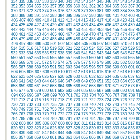
334
335
336
337
338
339
340
341
342
343
344
345
346
347
348
349
3
352
353
354
355
356
357
358
359
360
361
362
363
364
365
366
367
3
370
371
372
373
374
375
376
377
378
379
380
381
382
383
384
385
3
388
389
390
391
392
393
394
395
396
397
398
399
400
401
402
403
4
406
407
408
409
410
411
412
413
414
415
416
417
418
419
420
421
4
424
425
426
427
428
429
430
431
432
433
434
435
436
437
438
439
4
442
443
444
445
446
447
448
449
450
451
452
453
454
455
456
457
4
460
461
462
463
464
465
466
467
468
469
470
471
472
473
474
475
4
478
479
480
481
482
483
484
485
486
487
488
489
490
491
492
493
4
496
497
498
499
500
501
502
503
504
505
506
507
508
509
510
511
5
514
515
516
517
518
519
520
521
522
523
524
525
526
527
528
529
5
532
533
534
535
536
537
538
539
540
541
542
543
544
545
546
547
5
550
551
552
553
554
555
556
557
558
559
560
561
562
563
564
565
5
568
569
570
571
572
573
574
575
576
577
578
579
580
581
582
583
5
586
587
588
589
590
591
592
593
594
595
596
597
598
599
600
601
6
604
605
606
607
608
609
610
611
612
613
614
615
616
617
618
619
6
622
623
624
625
626
627
628
629
630
631
632
633
634
635
636
637
6
640
641
642
643
644
645
646
647
648
649
650
651
652
653
654
655
6
658
659
660
661
662
663
664
665
666
667
668
669
670
671
672
673
6
676
677
678
679
680
681
682
683
684
685
686
687
688
689
690
691
6
694
695
696
697
698
699
700
701
702
703
704
705
706
707
708
709
7
712
713
714
715
716
717
718
719
720
721
722
723
724
725
726
727
7
730
731
732
733
734
735
736
737
738
739
740
741
742
743
744
745
7
748
749
750
751
752
753
754
755
756
757
758
759
760
761
762
763
7
766
767
768
769
770
771
772
773
774
775
776
777
778
779
780
781
7
784
785
786
787
788
789
790
791
792
793
794
795
796
797
798
799
8
802
803
804
805
806
807
808
809
810
811
812
813
814
815
816
817
8
820
821
822
823
824
825
826
827
828
829
830
831
832
833
834
835
8
838
839
840
841
842
843
844
845
846
847
848
849
850
851
852
853
8
856
857
858
859
860
861
862
863
864
865
866
867
868
869
870
871
8