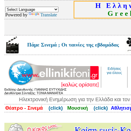
Η Ε λ λ η ν
G r e e k
Powered by
Translate
Πάμε Σινεμά ; Οι ταινίες της εβδομάδας
Ειδήσεις
για όλους
Εκδότης-Διευθυντής: ΓΙΑΝΝΗΣ ΕΥΤΥΧΙΔΗΣ
Διευθύντρια Σύνταξης: ΤΟΝΙΑ ΜΑΝΙΑΤΕΑ
Ηλεκτρονική Ενημέρωση για την Ελλάδα και το
Θέατρο - Σινεμά
(click)
Μουσική
(click)
Αθλητι