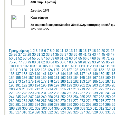
400 στην Αρκτική
Δευτέρα 16/9
Κατεχόμενα
Σε τουρκικό «στρατοδικείο» δύο Ελληνοκύπριες επειδή φ
το σπίτι τους
Προηγούμενη
1
2
3
4
5
6
7
8
9
10
11
12
13
14
15
16
17
18
19
20
21
22
25
26
27
28
29
30
31
32
33
34
35
36
37
38
39
40
41
42
43
44
45
46
47
50
51
52
53
54
55
56
57
58
59
60
61
62
63
64
65
66
67
68
69
70
71
72
75
76
77
78
79
80
81
82
83
84
85
86
87
88
89
90
91
92
93
94
95
96
97
100
101
102
103
104
105
106
107
108
109
110
111
112
113
114
115
11
118
119
120
121
122
123
124
125
126
127
128
129
130
131
132
133
13
136
137
138
139
140
141
142
143
144
145
146
147
148
149
150
151
1
154
155
156
157
158
159
160
161
162
163
164
165
166
167
168
169
1
172
173
174
175
176
177
178
179
180
181
182
183
184
185
186
187
1
190
191
192
193
194
195
196
197
198
199
200
201
202
203
204
205
2
208
209
210
211
212
213
214
215
216
217
218
219
220
221
222
223
2
226
227
228
229
230
231
232
233
234
235
236
237
238
239
240
241
2
244
245
246
247
248
249
250
251
252
253
254
255
256
257
258
259
2
262
263
264
265
266
267
268
269
270
271
272
273
274
275
276
277
2
280
281
282
283
284
285
286
287
288
289
290
291
292
293
294
295
2
298
299
300
301
302
303
304
305
306
307
308
309
310
311
312
313
3
316
317
318
319
320
321
322
323
324
325
326
327
328
329
330
331
3