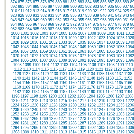
874
875
876
877
878
879
880
881
882
883
884
885
886
887
888
889
8
892
893
894
895
896
897
898
899
900
901
902
903
904
905
906
907
9
910
911
912
913
914
915
916
917
918
919
920
921
922
923
924
925
9
928
929
930
931
932
933
934
935
936
937
938
939
940
941
942
943
9
946
947
948
949
950
951
952
953
954
955
956
957
958
959
960
961
9
964
965
966
967
968
969
970
971
972
973
974
975
976
977
978
979
9
982
983
984
985
986
987
988
989
990
991
992
993
994
995
996
997
9
1000
1001
1002
1003
1004
1005
1006
1007
1008
1009
1010
1011
1012
1014
1015
1016
1017
1018
1019
1020
1021
1022
1023
1024
1025
1026
1028
1029
1030
1031
1032
1033
1034
1035
1036
1037
1038
1039
1040
1042
1043
1044
1045
1046
1047
1048
1049
1050
1051
1052
1053
1054
1056
1057
1058
1059
1060
1061
1062
1063
1064
1065
1066
1067
1068
1070
1071
1072
1073
1074
1075
1076
1077
1078
1079
1080
1081
1082
1084
1085
1086
1087
1088
1089
1090
1091
1092
1093
1094
1095
1096
1098
1099
1100
1101
1102
1103
1104
1105
1106
1107
1108
1109
1110
1112
1113
1114
1115
1116
1117
1118
1119
1120
1121
1122
1123
1124
1126
1127
1128
1129
1130
1131
1132
1133
1134
1135
1136
1137
1138
1140
1141
1142
1143
1144
1145
1146
1147
1148
1149
1150
1151
1152
1154
1155
1156
1157
1158
1159
1160
1161
1162
1163
1164
1165
1166
1168
1169
1170
1171
1172
1173
1174
1175
1176
1177
1178
1179
1180
1182
1183
1184
1185
1186
1187
1188
1189
1190
1191
1192
1193
1194
1196
1197
1198
1199
1200
1201
1202
1203
1204
1205
1206
1207
1208
1210
1211
1212
1213
1214
1215
1216
1217
1218
1219
1220
1221
1222
1224
1225
1226
1227
1228
1229
1230
1231
1232
1233
1234
1235
1236
1238
1239
1240
1241
1242
1243
1244
1245
1246
1247
1248
1249
1250
1252
1253
1254
1255
1256
1257
1258
1259
1260
1261
1262
1263
1264
1266
1267
1268
1269
1270
1271
1272
1273
1274
1275
1276
1277
1278
1280
1281
1282
1283
1284
1285
1286
1287
1288
1289
1290
1291
1292
1294
1295
1296
1297
1298
1299
1300
1301
1302
1303
1304
1305
1306
1308
1309
1310
1311
1312
1313
1314
1315
1316
1317
1318
1319
1320