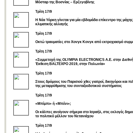
Μόσταρ της Βοσνίας – Ερζεγοβίνης
Tρίτη 17/9
Η Νέα Υόρκη γίνεται για μία εβδομάδα επίκεντρο της μάχης
κλιματικής αλλαγής
Τρίτη 17/9
Οκτώ τραυματίες στο Χονγκ Κονγκ από εκτροχιασμό συρμ
Τρίτη 17/9
«Συμμετοχή της OLYMPIA ELECTRONICS A.E. στην Διεθνή
Έκθεση BALTEXPO 2019, στην Πολωνία»
Τρίτη 17/9
Στους δρόμους του Παρισιού χθες γιατροί, δικηγόροι και πι
της μεταρρύθμισης του συνταξιοδοτικού συστήματος
Τρίτη 17/9
«Μπίμπι» ή «Μπένι»;
Οι κάλπες ανοίγουν σήμερα στο Ισραήλ, στις εκλογές δημ
το πολιτικό μέλλον του Νετανιάχου
Τρίτη 17/9