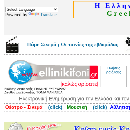
Η Ε λ λ η ν
G r e e k
Powered by
Translate
Πάμε Σινεμά ; Οι ταινίες της εβδομάδας
Ειδήσεις
για όλους
Εκδότης-Διευθυντής: ΓΙΑΝΝΗΣ ΕΥΤΥΧΙΔΗΣ
Διευθύντρια Σύνταξης: ΤΟΝΙΑ ΜΑΝΙΑΤΕΑ
Ηλεκτρονική Ενημέρωση για την Ελλάδα και το
Θέατρο - Σινεμά
(click)
Μουσική
(click)
Αθλητι