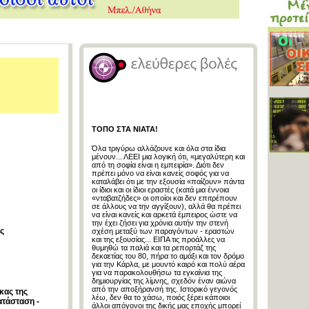
ΤΟΠΟ ΣΤΑ ΝΙΑΤΑ!
Όλα τριγύρω αλλάζουνε και όλα στα ίδια
μένουν... ΛΕΕΙ μια λογική ότι, «μεγαλύτερη και
από τη σοφία είναι η εμπειρία». Διότι δεν
πρέπει μόνο να είναι κανείς σοφός για να
καταλάβει ότι με την εξουσία «παίζουν» πάντα
οι ίδιοι και οι ίδιοι εραστές (κατά μια έννοια
«νταβατζήδες» οι οποίοι και δεν επιτρέπουν
σε άλλους να την αγγίξουν), αλλά θα πρέπει
να είναι κανείς και αρκετά έμπειρος ώστε να
την έχει ζήσει για χρόνια αυτήν την στενή
ς
σχέση μεταξύ των παραγόντων - εραστών
και της εξουσίας... ΕΙΠΑ τις προάλλες να
θυμηθώ τα παλιά και τα ρεπορτάζ της
δεκαετίας του 80, πήρα το αμάξι και τον δρόμο
για την Κάρλα, με μουντό καιρό και πολύ αέρα
για να παρακολουθήσω τα εγκαίνια της
δημιουργίας της λίμνης, σχεδόν έναν αιώνα
από την αποξήρανσή της. Ιστορικό γεγονός
κας της
λέω, δεν θα το χάσω, ποιός ξέρει κάποιοι
ατάσταση -
άλλοι απόγονοι της δικής μας εποχής μπορεί