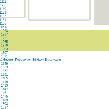
1111
1125
1139
1153
1167
1181
1195
1209
1223
1237
1251
1265
1279
1293
1307
1321
ικά Θέματα
|
Παρουσίαση Βιβλίων
|
Επικοινωνία
1335
1349
1363
1377
1391
1405
1419
1433
1447
1461
1475
1489
1503
1517