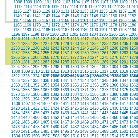
1098
1099
1100
1101
1102
1103
1104
1105
1106
1107
1108
1109
1110
1112
1113
1114
1115
1116
1117
1118
1119
1120
1121
1122
1123
1124
1126
1127
1128
1129
1130
1131
1132
1133
1134
1135
1136
1137
1138
1140
1141
1142
1143
1144
1145
1146
1147
1148
1149
1150
1151
1152
1154
1155
1156
1157
1158
1159
1160
1161
1162
1163
1164
1165
1166
1168
1169
1170
1171
1172
1173
1174
1175
1176
1177
1178
1179
1180
1182
1183
1184
1185
1186
1187
1188
1189
1190
1191
1192
1193
1194
1196
1197
1198
1199
1200
1201
1202
1203
1204
1205
1206
1207
1208
1210
1211
1212
1213
1214
1215
1216
1217
1218
1219
1220
1221
1222
1224
1225
1226
1227
1228
1229
1230
1231
1232
1233
1234
1235
1236
1238
1239
1240
1241
1242
1243
1244
1245
1246
1247
1248
1249
1250
1252
1253
1254
1255
1256
1257
1258
1259
1260
1261
1262
1263
1264
1266
1267
1268
1269
1270
1271
1272
1273
1274
1275
1276
1277
1278
1280
1281
1282
1283
1284
1285
1286
1287
1288
1289
1290
1291
1292
1294
1295
1296
1297
1298
1299
1300
1301
1302
1303
1304
1305
1306
1308
1309
1310
1311
1312
1313
1314
1315
1316
1317
1318
1319
1320
Ειδήσεις για όλους
|
Θέματα
|
Τουριστικό Ρεπορτάζ
|
Ιατρ
1322
1323
1324
1325
1326
1327
1328
1329
1330
1331
1332
1333
1334
1336
1337
1338
1339
1340
1341
1342
1343
1344
1345
1346
1347
1348
1350
1351
1352
1353
1354
1355
1356
1357
1358
1359
1360
1361
1362
1364
1365
1366
1367
1368
1369
1370
1371
1372
1373
1374
1375
1376
1378
1379
1380
1381
1382
1383
1384
1385
1386
1387
1388
1389
1390
1392
1393
1394
1395
1396
1397
1398
1399
1400
1401
1402
1403
1404
1406
1407
1408
1409
1410
1411
1412
1413
1414
1415
1416
1417
1418
1420
1421
1422
1423
1424
1425
1426
1427
1428
1429
1430
1431
1432
1434
1435
1436
1437
1438
1439
1440
1441
1442
1443
1444
1445
1446
1448
1449
1450
1451
1452
1453
1454
1455
1456
1457
1458
1459
1460
1462
1463
1464
1465
1466
1467
1468
1469
1470
1471
1472
1473
1474
1476
1477
1478
1479
1480
1481
1482
1483
1484
1485
1486
1487
1488
1490
1491
1492
1493
1494
1495
1496
1497
1498
1499
1500
1501
1502
1504
1505
1506
1507
1508
1509
1510
1511
1512
1513
1514
1515
1516