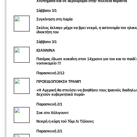
Χτυπήματα και σε αεροδρόμιο στην πολιτεία Μιράντα
Σάββατο 3/1
Συγκίνηση στη Λαμία
Σκύλος έκλαιγε μέχρι να βρει νεκρό, η αστυνομία τον ηλικ
ιδιοκτήτη του
Σάββατο 3/1
ΙΩΑΝΝΙΝΑ
Πατέρας έδωσε κοκαΐνη στον 14χρονο γιο του και το παιδί 
νοσοκομείο !!!
Παρασκευή 2/12
ΠΡΟΕΙΔΟΠΟΙΗΣΗ ΤΡΑΜΠ
«Η Αμερική θα σπεύσει να βοηθήσει τους Ιρανούς διαδηλωτ
δεχτούν κυβερνητικά πυρά»
Παρασκευή 2/1
Σοκ στο Χόλιγουντ
Νεκρή η κόρη τού Τόμι Λι Τζόουνς
Παρασκευή 2/1