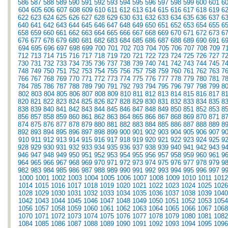
586
587
588
589
590
591
592
593
594
595
596
597
598
599
600
601
6
604
605
606
607
608
609
610
611
612
613
614
615
616
617
618
619
6
622
623
624
625
626
627
628
629
630
631
632
633
634
635
636
637
6
640
641
642
643
644
645
646
647
648
649
650
651
652
653
654
655
6
658
659
660
661
662
663
664
665
666
667
668
669
670
671
672
673
6
676
677
678
679
680
681
682
683
684
685
686
687
688
689
690
691
6
694
695
696
697
698
699
700
701
702
703
704
705
706
707
708
709
7
712
713
714
715
716
717
718
719
720
721
722
723
724
725
726
727
7
730
731
732
733
734
735
736
737
738
739
740
741
742
743
744
745
7
748
749
750
751
752
753
754
755
756
757
758
759
760
761
762
763
7
766
767
768
769
770
771
772
773
774
775
776
777
778
779
780
781
7
784
785
786
787
788
789
790
791
792
793
794
795
796
797
798
799
8
802
803
804
805
806
807
808
809
810
811
812
813
814
815
816
817
8
820
821
822
823
824
825
826
827
828
829
830
831
832
833
834
835
8
838
839
840
841
842
843
844
845
846
847
848
849
850
851
852
853
8
856
857
858
859
860
861
862
863
864
865
866
867
868
869
870
871
8
874
875
876
877
878
879
880
881
882
883
884
885
886
887
888
889
8
892
893
894
895
896
897
898
899
900
901
902
903
904
905
906
907
9
910
911
912
913
914
915
916
917
918
919
920
921
922
923
924
925
9
928
929
930
931
932
933
934
935
936
937
938
939
940
941
942
943
9
946
947
948
949
950
951
952
953
954
955
956
957
958
959
960
961
9
964
965
966
967
968
969
970
971
972
973
974
975
976
977
978
979
9
982
983
984
985
986
987
988
989
990
991
992
993
994
995
996
997
9
1000
1001
1002
1003
1004
1005
1006
1007
1008
1009
1010
1011
1012
1014
1015
1016
1017
1018
1019
1020
1021
1022
1023
1024
1025
1026
1028
1029
1030
1031
1032
1033
1034
1035
1036
1037
1038
1039
1040
1042
1043
1044
1045
1046
1047
1048
1049
1050
1051
1052
1053
1054
1056
1057
1058
1059
1060
1061
1062
1063
1064
1065
1066
1067
1068
1070
1071
1072
1073
1074
1075
1076
1077
1078
1079
1080
1081
1082
1084
1085
1086
1087
1088
1089
1090
1091
1092
1093
1094
1095
1096