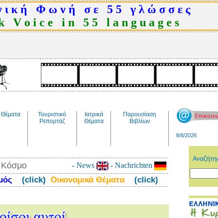
 ι κ ή Φ ω ν ή σ ε 5 5 γ λ ώ σ σ ε ς
 V o i c e i n 5 5 l a n g u a g e s
Θέματα
Τουριστικό
Ιατρικά
Παρουσίαση
Ρεπορτάζ
Θέματα
Βιβλίων
8/8/2026
ν Κόσμο
- News
- Nachrichten
σμός
(click)
Οικονομικά Θέματα
(click)