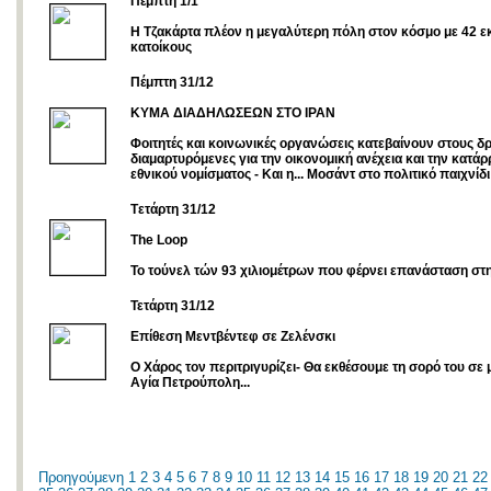
Πέμπτη 1/1
H Τζακάρτα πλέον η μεγαλύτερη πόλη στον κόσμο με 42 εκ
κατοίκους
Πέμπτη 31/12
ΚΥΜΑ ΔΙΑΔΗΛΩΣΕΩΝ ΣΤΟ ΙΡΑΝ
Φοιτητές και κοινωνικές οργανώσεις κατεβαίνουν στους δ
διαμαρτυρόμενες για την οικονομική ανέχεια και την κατά
εθνικού νομίσματος - Kαι η... Μοσάντ στο πολιτικό παιχνίδι
Tετάρτη 31/12
The Loop
Το τούνελ τών 93 χιλιομέτρων που φέρνει επανάσταση στ
Τετάρτη 31/12
Επίθεση Μεντβέντεφ σε Ζελένσκι
Ο Χάρος τον περιτριγυρίζει- Θα εκθέσουμε τη σορό του σε
Αγία Πετρούπολη...
Προηγούμενη
1
2
3
4
5
6
7
8
9
10
11
12
13
14
15
16
17
18
19
20
21
22