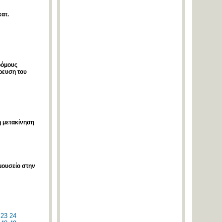
ατ.
ρόμους
ρρευση του
η μετακίνηση
 μουσείο στην
23
24