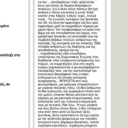
να την ... αποξηράνουν πάλι, ψάχνοντας
ίσως για λύσεις σε θέματα διατροφικών
αναγκών, ή ό,τι άλλο τέλος πάντων θα έχει
ανάγκη ο τόπος και εκείνη η γενιά. ΕΙΔΑ
λοιπόν στην Κάρλα, τι άλλο; νερά...πολλά
νερά... Τις γνωστές «μπάρες» της δεκαετίας
του 90, να γίνονται ταμιευτήρες και δυο τρεις
ιωμένο
ταμιευτήρες μαζί να σχηματίζουν σήμερα μια
μικρή λίμνη. Τον περιφερειάρχη να ομιλεί στο
βήμα για την σπουδαιότητα του έργου, που
χρειάστηκε δεκαετίες να υλοποιηθεί (και την
συμβολή βεβαίως πολλών ανθρώπων της
εξουσίας, της κεντρικής και της τοπικής). Είδα
πλειάδα ανθρώπων της διοίκησης και της
αυτοδιοίκησης, (ακόμα και της
...παραδιοίκησης) είδα σπουδαίους
κατέληξε στο
υπαλλήλους της Ευρωπαϊκής Ένωσης που
βοήθησαν στην επιτάχυνση εκταμίευσης των
πόρων, να συμμετέχουν όλοι στη γιορτή,
κυρίως χειροκροτώντας ή φωτογραφιζόμενοι
(ανα)μεταξύ τους, για τον εμπλουτισμό του
κοινωνικού βιογραφικού τους ενόψει
ενδεχομένως της όποιας εκλογικής
αναμέτρησης... ΜΠΡΟΣΤΑ από τους
ές, αν
φωτογράφους, μια ομήγυρη «παραγόντων»
με γύρισαν δεκαετίες πίσω. Οι ίδιοι άνθρωποι
τα ίδια πρόσωπα, πιο γερασμένα πλέον από
τον χρόνο, έπιαναν θέσεις απέναντι από τις
κάμερες με μια μαεστρία επαγγελματική, που
απέκτησαν από την πολυετή ενασχολησή
τους με τα κοινά. Πάει λέω...Ή εγώ γέρασα
και τους βλέπω όλους ίδιους, ή δεν υπάρχουν
νέοι στον τόπο αυτό να δώσουν άλλη
ζωντάνια, άλλη προοπτική σε ότι έχει σχέση
με την ανάπτυξη ακόμα και με την πολιτική
εκπροσώπηση. Δήμαρχοι δεκαετιών, παλιοί
πρόεδροι κοινοτήτων, σύμβουλοι σιτεμένοι