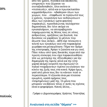
από τον χρόνο, πολιτικοί και διευθυντές
υπηρεσιών που ξέχασαν να
συνταξιοδοτηθούν, όλοι εκείνοι οι
900%
«πολιτευτές», αλλά και οι πρωτοκλασάτοι
κομματάνθρωποι - «ιδιαίτεροι» όλων των
χώρων, που ...σταφίδωσε τα πρόσωπά τους
ο χρόνος, «γυρολόγοι των εκδηλώσεων»
ιδίως των εγκαινίων (μετα φαγητού
παρακαλώ), προσδοκώντας τουλάχιστον
δημοσιότητα, δεν λένε ακόμα να
εγκαταλείψουν, να αποτραβηχτούν
παραχωρώντας τις θέσεις τους σε νέους
ανθρώπους, ορεξάτους για δουλειά, πιο
δυνατούς να χαράξουν το μέλλον που
άλωστε τους ανήκει... ΔΕΝ είχε τελειώσει η
τελετή των εγκαινίων εκεί στα παρακάρλια
χωράφια και μελαγχόλησα. Πήρα τον δρόμο
της επιστροφής. Άραγε τι ζητούσα και γω εκεί;
Πάνε πάνω από τρεις δεκαετίες τώρα από την
πρώτη σύσκεψη που είχα παρακολουθήσει
τότε ως ρεπόρτερ της «Ελευθερίας» για την
δημιουργία της λίμνης αλλά και την (στα
χαρτιά ακόμη) εκτροπή του Αχελώου! Οι
παλιοί «παράγοντες» πρέπει να κλείσουν τον
κύκλο της ζωής τους στα κοινά. Κρίμα όμως,
γιατί από μόνοι τους δεν το κάνουν ποτέ οι
περισσότεροι. Η εξουσία είναι μια πλούσια
ερωμένη, κρατά ομήρους τους
«τσιμπιμένους» μαζί της. Οι μόνοι που
μπορούν να βάλουν τέλος σ´αυτές τις σχέσεις
είναι οι ψηφοφόροι. Κανείς άλλος...
Γράφει ο Δημοσιογράφος Χρήστος Τσαντήλας
 πολλούς
Αναλυτικά στη σελίδα "Θέματα" >>