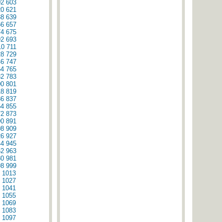
02
603
20
621
38
639
56
657
74
675
92
693
10
711
28
729
46
747
64
765
82
783
00
801
18
819
36
837
54
855
72
873
90
891
08
909
26
927
44
945
62
963
80
981
98
999
1013
1027
1041
1055
1069
1083
1097