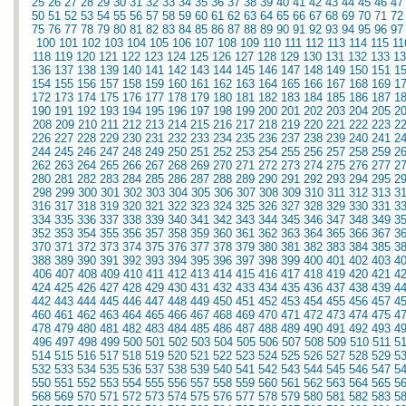
25
26
27
28
29
30
31
32
33
34
35
36
37
38
39
40
41
42
43
44
45
46
47
50
51
52
53
54
55
56
57
58
59
60
61
62
63
64
65
66
67
68
69
70
71
72
75
76
77
78
79
80
81
82
83
84
85
86
87
88
89
90
91
92
93
94
95
96
97
100
101
102
103
104
105
106
107
108
109
110
111
112
113
114
115
11
118
119
120
121
122
123
124
125
126
127
128
129
130
131
132
133
13
136
137
138
139
140
141
142
143
144
145
146
147
148
149
150
151
1
154
155
156
157
158
159
160
161
162
163
164
165
166
167
168
169
1
172
173
174
175
176
177
178
179
180
181
182
183
184
185
186
187
1
190
191
192
193
194
195
196
197
198
199
200
201
202
203
204
205
2
208
209
210
211
212
213
214
215
216
217
218
219
220
221
222
223
2
226
227
228
229
230
231
232
233
234
235
236
237
238
239
240
241
2
244
245
246
247
248
249
250
251
252
253
254
255
256
257
258
259
2
262
263
264
265
266
267
268
269
270
271
272
273
274
275
276
277
2
280
281
282
283
284
285
286
287
288
289
290
291
292
293
294
295
2
298
299
300
301
302
303
304
305
306
307
308
309
310
311
312
313
3
316
317
318
319
320
321
322
323
324
325
326
327
328
329
330
331
3
334
335
336
337
338
339
340
341
342
343
344
345
346
347
348
349
3
352
353
354
355
356
357
358
359
360
361
362
363
364
365
366
367
3
370
371
372
373
374
375
376
377
378
379
380
381
382
383
384
385
3
388
389
390
391
392
393
394
395
396
397
398
399
400
401
402
403
4
406
407
408
409
410
411
412
413
414
415
416
417
418
419
420
421
4
424
425
426
427
428
429
430
431
432
433
434
435
436
437
438
439
4
442
443
444
445
446
447
448
449
450
451
452
453
454
455
456
457
4
460
461
462
463
464
465
466
467
468
469
470
471
472
473
474
475
4
478
479
480
481
482
483
484
485
486
487
488
489
490
491
492
493
4
496
497
498
499
500
501
502
503
504
505
506
507
508
509
510
511
5
514
515
516
517
518
519
520
521
522
523
524
525
526
527
528
529
5
532
533
534
535
536
537
538
539
540
541
542
543
544
545
546
547
5
550
551
552
553
554
555
556
557
558
559
560
561
562
563
564
565
5
568
569
570
571
572
573
574
575
576
577
578
579
580
581
582
583
5