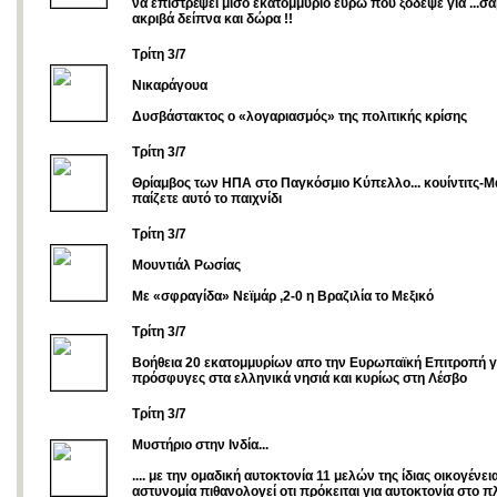
να επιστρέψει μισό εκατομμύριο ευρώ που ξόδεψε για ...σα
ακριβά δείπνα και δώρα !!
Τρίτη 3/7
Νικαράγουα
Δυσβάστακτος ο «λογαριασμός» της πολιτικής κρίσης
Τρίτη 3/7
Θρίαμβος των ΗΠΑ στο Παγκόσμιο Κύπελλο... κουίντιτς-
παίζετε αυτό το παιχνίδι
Τρίτη 3/7
Μουντιάλ Ρωσίας
Με «σφραγίδα» Νεϊμάρ ,2-0 η Βραζιλία το Μεξικό
Τρίτη 3/7
Boήθεια 20 εκατομμυρίων απο την Eυρωπαϊκή Επιτροπή γ
πρόσφυγες στα ελληνικά νησιά και κυρίως στη Λέσβο
Tρίτη 3/7
Μυστήριο στην Ινδία...
.... με την ομαδική αυτοκτονία 11 μελών της ίδιας οικογένει
αστυνομία πιθανολογεί οτι πρόκειται για αυτοκτονία στo π