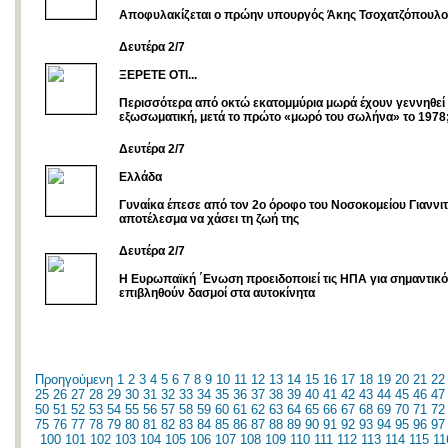
Αποφυλακίζεται ο πρώην υπουργός Άκης Τσοχατζόπουλο
Δευτέρα 2/7
ΞΕΡΕΤΕ ΟΤΙ...
Περισσότερα από οκτώ εκατομμύρια μωρά έχουν γεννηθεί
εξωσωματική, μετά το πρώτο «μωρό του σωλήνα» το 1978
Δευτέρα 2/7
Ελλάδα
Γυναίκα έπεσε από τον 2ο όροφο του Νοσοκομείου Γιαννι
αποτέλεσμα να χάσει τη ζωή της
Δευτέρα 2/7
Η Ευρωπαϊκή ΄Ενωση προειδοποιεί τις ΗΠΑ για σημαντικ
επιβληθούν δασμοί στα αυτοκίνητα
Προηγούμενη
1
2
3
4
5
6
7
8
9
10
11
12
13
14
15
16
17
18
19
20
21
22
25
26
27
28
29
30
31
32
33
34
35
36
37
38
39
40
41
42
43
44
45
46
47
50
51
52
53
54
55
56
57
58
59
60
61
62
63
64
65
66
67
68
69
70
71
72
75
76
77
78
79
80
81
82
83
84
85
86
87
88
89
90
91
92
93
94
95
96
97
100
101
102
103
104
105
106
107
108
109
110
111
112
113
114
115
11