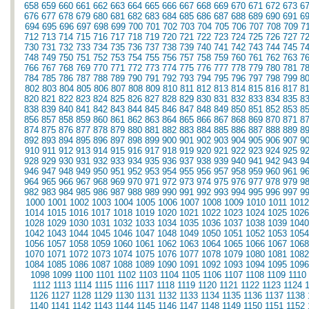
658
659
660
661
662
663
664
665
666
667
668
669
670
671
672
673
6
676
677
678
679
680
681
682
683
684
685
686
687
688
689
690
691
6
694
695
696
697
698
699
700
701
702
703
704
705
706
707
708
709
7
712
713
714
715
716
717
718
719
720
721
722
723
724
725
726
727
7
730
731
732
733
734
735
736
737
738
739
740
741
742
743
744
745
7
748
749
750
751
752
753
754
755
756
757
758
759
760
761
762
763
7
766
767
768
769
770
771
772
773
774
775
776
777
778
779
780
781
7
784
785
786
787
788
789
790
791
792
793
794
795
796
797
798
799
8
802
803
804
805
806
807
808
809
810
811
812
813
814
815
816
817
8
820
821
822
823
824
825
826
827
828
829
830
831
832
833
834
835
8
838
839
840
841
842
843
844
845
846
847
848
849
850
851
852
853
8
856
857
858
859
860
861
862
863
864
865
866
867
868
869
870
871
8
874
875
876
877
878
879
880
881
882
883
884
885
886
887
888
889
8
892
893
894
895
896
897
898
899
900
901
902
903
904
905
906
907
9
910
911
912
913
914
915
916
917
918
919
920
921
922
923
924
925
9
928
929
930
931
932
933
934
935
936
937
938
939
940
941
942
943
9
946
947
948
949
950
951
952
953
954
955
956
957
958
959
960
961
9
964
965
966
967
968
969
970
971
972
973
974
975
976
977
978
979
9
982
983
984
985
986
987
988
989
990
991
992
993
994
995
996
997
9
1000
1001
1002
1003
1004
1005
1006
1007
1008
1009
1010
1011
1012
1014
1015
1016
1017
1018
1019
1020
1021
1022
1023
1024
1025
1026
1028
1029
1030
1031
1032
1033
1034
1035
1036
1037
1038
1039
1040
1042
1043
1044
1045
1046
1047
1048
1049
1050
1051
1052
1053
1054
1056
1057
1058
1059
1060
1061
1062
1063
1064
1065
1066
1067
1068
1070
1071
1072
1073
1074
1075
1076
1077
1078
1079
1080
1081
1082
1084
1085
1086
1087
1088
1089
1090
1091
1092
1093
1094
1095
1096
1098
1099
1100
1101
1102
1103
1104
1105
1106
1107
1108
1109
1110
1112
1113
1114
1115
1116
1117
1118
1119
1120
1121
1122
1123
1124
1126
1127
1128
1129
1130
1131
1132
1133
1134
1135
1136
1137
1138
1140
1141
1142
1143
1144
1145
1146
1147
1148
1149
1150
1151
1152