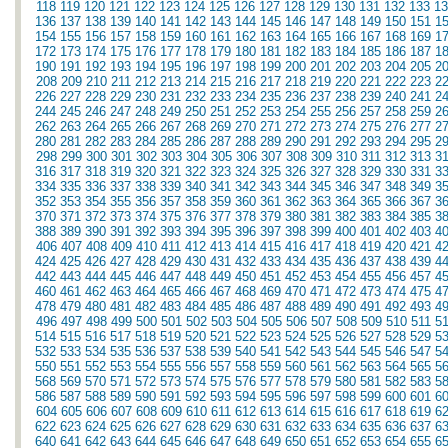
118
119
120
121
122
123
124
125
126
127
128
129
130
131
132
133
13
136
137
138
139
140
141
142
143
144
145
146
147
148
149
150
151
1
154
155
156
157
158
159
160
161
162
163
164
165
166
167
168
169
1
172
173
174
175
176
177
178
179
180
181
182
183
184
185
186
187
1
190
191
192
193
194
195
196
197
198
199
200
201
202
203
204
205
2
208
209
210
211
212
213
214
215
216
217
218
219
220
221
222
223
2
226
227
228
229
230
231
232
233
234
235
236
237
238
239
240
241
2
244
245
246
247
248
249
250
251
252
253
254
255
256
257
258
259
2
262
263
264
265
266
267
268
269
270
271
272
273
274
275
276
277
2
280
281
282
283
284
285
286
287
288
289
290
291
292
293
294
295
2
298
299
300
301
302
303
304
305
306
307
308
309
310
311
312
313
3
316
317
318
319
320
321
322
323
324
325
326
327
328
329
330
331
3
334
335
336
337
338
339
340
341
342
343
344
345
346
347
348
349
3
352
353
354
355
356
357
358
359
360
361
362
363
364
365
366
367
3
370
371
372
373
374
375
376
377
378
379
380
381
382
383
384
385
3
388
389
390
391
392
393
394
395
396
397
398
399
400
401
402
403
4
406
407
408
409
410
411
412
413
414
415
416
417
418
419
420
421
4
424
425
426
427
428
429
430
431
432
433
434
435
436
437
438
439
4
442
443
444
445
446
447
448
449
450
451
452
453
454
455
456
457
4
460
461
462
463
464
465
466
467
468
469
470
471
472
473
474
475
4
478
479
480
481
482
483
484
485
486
487
488
489
490
491
492
493
4
496
497
498
499
500
501
502
503
504
505
506
507
508
509
510
511
5
514
515
516
517
518
519
520
521
522
523
524
525
526
527
528
529
5
532
533
534
535
536
537
538
539
540
541
542
543
544
545
546
547
5
550
551
552
553
554
555
556
557
558
559
560
561
562
563
564
565
5
568
569
570
571
572
573
574
575
576
577
578
579
580
581
582
583
5
586
587
588
589
590
591
592
593
594
595
596
597
598
599
600
601
6
604
605
606
607
608
609
610
611
612
613
614
615
616
617
618
619
6
622
623
624
625
626
627
628
629
630
631
632
633
634
635
636
637
6
640
641
642
643
644
645
646
647
648
649
650
651
652
653
654
655
6