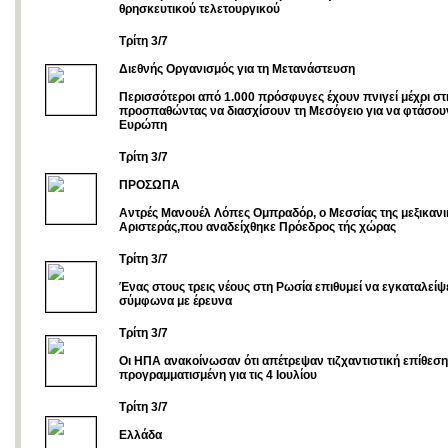
θρησκευτικού τελετουργικού
Τρίτη 3/7
Διεθνής Οργανισμός για τη Μετανάστευση
Περισσότεροι από 1.000 πρόσφυγες έχουν πνιγεί μέχρι στ
προσπαθώντας να διασχίσουν τη Μεσόγειο για να φτάσου
Ευρώπη
Τρίτη 3/7
ΠΡΟΣΩΠΑ
Αντρές Μανουέλ Λόπες Ομπραδόρ, ο Μεσσίας της μεξικανι
Αριστεράς,που αναδείχθηκε Πρόεδρος τής χώρας
Τρίτη 3/7
Ένας στους τρεις νέους στη Ρωσία επιθυμεί να εγκαταλείψ
σύμφωνα με έρευνα
Τρίτη 3/7
Οι ΗΠΑ ανακοίνωσαν ότι απέτρεψαν τιζχαντιστική επίθεσ
προγραμματισμένη για τις 4 Ιουλίου
Tρίτη 3/7
Ελλάδα