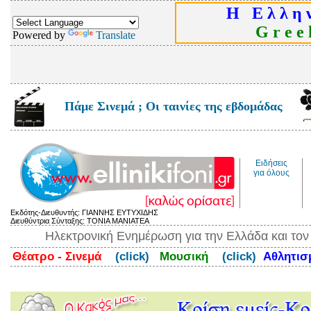
Η Ε λ λ η ν
G r e e k
Powered by
Translate
Πάμε Σινεμά ; Οι ταινίες της εβδομάδας
Ειδήσεις
για όλους
Εκδότης-Διευθυντής: ΓΙΑΝΝΗΣ ΕΥΤΥΧΙΔΗΣ
Διευθύντρια Σύνταξης: ΤΟΝΙΑ ΜΑΝΙΑΤΕΑ
Ηλεκτρονική Ενημέρωση για την Ελλάδα και το
Θέατρο - Σινεμά
(click)
Μουσική
(click)
Αθλητι