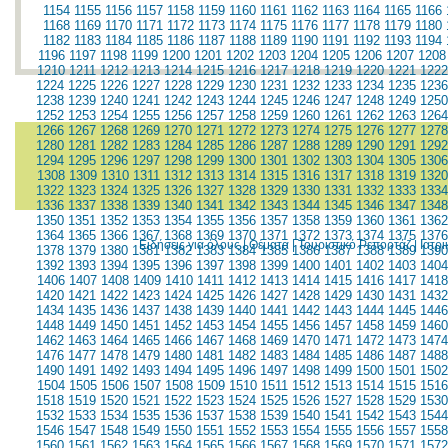
1154
1155
1156
1157
1158
1159
1160
1161
1162
1163
1164
1165
1166
1168
1169
1170
1171
1172
1173
1174
1175
1176
1177
1178
1179
1180
1182
1183
1184
1185
1186
1187
1188
1189
1190
1191
1192
1193
1194
1196
1197
1198
1199
1200
1201
1202
1203
1204
1205
1206
1207
1208
1210
1211
1212
1213
1214
1215
1216
1217
1218
1219
1220
1221
1222
1224
1225
1226
1227
1228
1229
1230
1231
1232
1233
1234
1235
1236
1238
1239
1240
1241
1242
1243
1244
1245
1246
1247
1248
1249
1250
1252
1253
1254
1255
1256
1257
1258
1259
1260
1261
1262
1263
1264
1266
1267
1268
1269
1270
1271
1272
1273
1274
1275
1276
1277
1278
1280
1281
1282
1283
1284
1285
1286
1287
1288
1289
1290
1291
1292
1294
1295
1296
1297
1298
1299
1300
1301
1302
1303
1304
1305
1306
1308
1309
1310
1311
1312
1313
1314
1315
1316
1317
1318
1319
1320
1322
1323
1324
1325
1326
1327
1328
1329
1330
1331
1332
1333
1334
1336
1337
1338
1339
1340
1341
1342
1343
1344
1345
1346
1347
1348
1350
1351
1352
1353
1354
1355
1356
1357
1358
1359
1360
1361
1362
1364
1365
1366
1367
1368
1369
1370
1371
1372
1373
1374
1375
1376
Ειδήσεις για όλους
|
Θέματα
|
Τουριστικό Ρεπορτάζ
|
Ιατρ
1378
1379
1380
1381
1382
1383
1384
1385
1386
1387
1388
1389
1390
1392
1393
1394
1395
1396
1397
1398
1399
1400
1401
1402
1403
1404
1406
1407
1408
1409
1410
1411
1412
1413
1414
1415
1416
1417
1418
1420
1421
1422
1423
1424
1425
1426
1427
1428
1429
1430
1431
1432
1434
1435
1436
1437
1438
1439
1440
1441
1442
1443
1444
1445
1446
1448
1449
1450
1451
1452
1453
1454
1455
1456
1457
1458
1459
1460
1462
1463
1464
1465
1466
1467
1468
1469
1470
1471
1472
1473
1474
1476
1477
1478
1479
1480
1481
1482
1483
1484
1485
1486
1487
1488
1490
1491
1492
1493
1494
1495
1496
1497
1498
1499
1500
1501
1502
1504
1505
1506
1507
1508
1509
1510
1511
1512
1513
1514
1515
1516
1518
1519
1520
1521
1522
1523
1524
1525
1526
1527
1528
1529
1530
1532
1533
1534
1535
1536
1537
1538
1539
1540
1541
1542
1543
1544
1546
1547
1548
1549
1550
1551
1552
1553
1554
1555
1556
1557
1558
1560
1561
1562
1563
1564
1565
1566
1567
1568
1569
1570
1571
1572