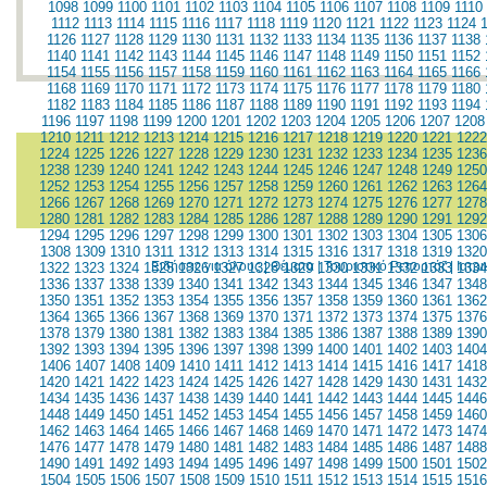
1098
1099
1100
1101
1102
1103
1104
1105
1106
1107
1108
1109
1110
1112
1113
1114
1115
1116
1117
1118
1119
1120
1121
1122
1123
1124
1126
1127
1128
1129
1130
1131
1132
1133
1134
1135
1136
1137
1138
1140
1141
1142
1143
1144
1145
1146
1147
1148
1149
1150
1151
1152
1154
1155
1156
1157
1158
1159
1160
1161
1162
1163
1164
1165
1166
1168
1169
1170
1171
1172
1173
1174
1175
1176
1177
1178
1179
1180
1182
1183
1184
1185
1186
1187
1188
1189
1190
1191
1192
1193
1194
1196
1197
1198
1199
1200
1201
1202
1203
1204
1205
1206
1207
1208
1210
1211
1212
1213
1214
1215
1216
1217
1218
1219
1220
1221
1222
1224
1225
1226
1227
1228
1229
1230
1231
1232
1233
1234
1235
1236
1238
1239
1240
1241
1242
1243
1244
1245
1246
1247
1248
1249
1250
1252
1253
1254
1255
1256
1257
1258
1259
1260
1261
1262
1263
1264
1266
1267
1268
1269
1270
1271
1272
1273
1274
1275
1276
1277
1278
1280
1281
1282
1283
1284
1285
1286
1287
1288
1289
1290
1291
1292
1294
1295
1296
1297
1298
1299
1300
1301
1302
1303
1304
1305
1306
1308
1309
1310
1311
1312
1313
1314
1315
1316
1317
1318
1319
1320
Ειδήσεις για όλους
|
Θέματα
|
Τουριστικό Ρεπορτάζ
|
Ιατρ
1322
1323
1324
1325
1326
1327
1328
1329
1330
1331
1332
1333
1334
1336
1337
1338
1339
1340
1341
1342
1343
1344
1345
1346
1347
1348
1350
1351
1352
1353
1354
1355
1356
1357
1358
1359
1360
1361
1362
1364
1365
1366
1367
1368
1369
1370
1371
1372
1373
1374
1375
1376
1378
1379
1380
1381
1382
1383
1384
1385
1386
1387
1388
1389
1390
1392
1393
1394
1395
1396
1397
1398
1399
1400
1401
1402
1403
1404
1406
1407
1408
1409
1410
1411
1412
1413
1414
1415
1416
1417
1418
1420
1421
1422
1423
1424
1425
1426
1427
1428
1429
1430
1431
1432
1434
1435
1436
1437
1438
1439
1440
1441
1442
1443
1444
1445
1446
1448
1449
1450
1451
1452
1453
1454
1455
1456
1457
1458
1459
1460
1462
1463
1464
1465
1466
1467
1468
1469
1470
1471
1472
1473
1474
1476
1477
1478
1479
1480
1481
1482
1483
1484
1485
1486
1487
1488
1490
1491
1492
1493
1494
1495
1496
1497
1498
1499
1500
1501
1502
1504
1505
1506
1507
1508
1509
1510
1511
1512
1513
1514
1515
1516