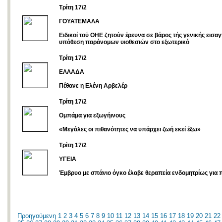
Tρίτη 17/2
ΓΟΥΑΤΕΜΑΛΑ
Ειδικοί τού ΟΗΕ ζητούν έρευνα σε βάρος τής γενικής εισαγ
υπόθεση παράνομων υιοθεσιών στο εξωτερικό
Τρίτη 17/2
ΕΛΛΑΔΑ
Πέθανε η Ελένη Αρβελέρ
Τρίτη 17/2
Ομπάμα για εξωγήινους
«Μεγάλες οι πιθανότητες να υπάρχει ζωή εκεί έξω»
Τρίτη 17/2
ΥΓΕΙΑ
Έμβρυο με σπάνιο όγκο έλαβε θεραπεία ενδομητρίως για
Προηγούμενη
1
2
3
4
5
6
7
8
9
10
11
12
13
14
15
16
17
18
19
20
21
22