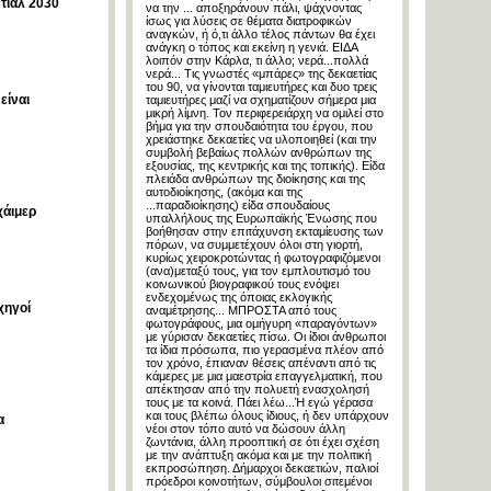
ντιάλ 2030
να την ... αποξηράνουν πάλι, ψάχνοντας
ίσως για λύσεις σε θέματα διατροφικών
αναγκών, ή ό,τι άλλο τέλος πάντων θα έχει
ανάγκη ο τόπος και εκείνη η γενιά. ΕΙΔΑ
λοιπόν στην Κάρλα, τι άλλο; νερά...πολλά
νερά... Τις γνωστές «μπάρες» της δεκαετίας
του 90, να γίνονται ταμιευτήρες και δυο τρεις
είναι
ταμιευτήρες μαζί να σχηματίζουν σήμερα μια
μικρή λίμνη. Τον περιφερειάρχη να ομιλεί στο
βήμα για την σπουδαιότητα του έργου, που
χρειάστηκε δεκαετίες να υλοποιηθεί (και την
συμβολή βεβαίως πολλών ανθρώπων της
εξουσίας, της κεντρικής και της τοπικής). Είδα
πλειάδα ανθρώπων της διοίκησης και της
αυτοδιοίκησης, (ακόμα και της
...παραδιοίκησης) είδα σπουδαίους
χάιμερ
υπαλλήλους της Ευρωπαϊκής Ένωσης που
βοήθησαν στην επιτάχυνση εκταμίευσης των
πόρων, να συμμετέχουν όλοι στη γιορτή,
κυρίως χειροκροτώντας ή φωτογραφιζόμενοι
(ανα)μεταξύ τους, για τον εμπλουτισμό του
κοινωνικού βιογραφικού τους ενόψει
ενδεχομένως της όποιας εκλογικής
χηγοί
αναμέτρησης... ΜΠΡΟΣΤΑ από τους
φωτογράφους, μια ομήγυρη «παραγόντων»
με γύρισαν δεκαετίες πίσω. Οι ίδιοι άνθρωποι
τα ίδια πρόσωπα, πιο γερασμένα πλέον από
τον χρόνο, έπιαναν θέσεις απέναντι από τις
κάμερες με μια μαεστρία επαγγελματική, που
απέκτησαν από την πολυετή ενασχολησή
τους με τα κοινά. Πάει λέω...Ή εγώ γέρασα
και τους βλέπω όλους ίδιους, ή δεν υπάρχουν
α
νέοι στον τόπο αυτό να δώσουν άλλη
ζωντάνια, άλλη προοπτική σε ότι έχει σχέση
με την ανάπτυξη ακόμα και με την πολιτική
εκπροσώπηση. Δήμαρχοι δεκαετιών, παλιοί
πρόεδροι κοινοτήτων, σύμβουλοι σιτεμένοι