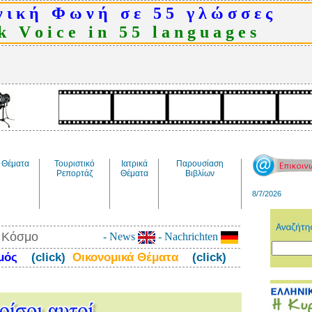
 ι κ ή Φ ω ν ή σ ε 5 5 γ λ ώ σ σ ε ς
 V o i c e i n 5 5 l a n g u a g e s
Θέματα
Τουριστικό
Ιατρικά
Παρουσίαση
Ρεπορτάζ
Θέματα
Βιβλίων
8/7/2026
ν Κόσμο
- News
- Nachrichten
σμός
(click)
Οικονομικά Θέματα
(click)