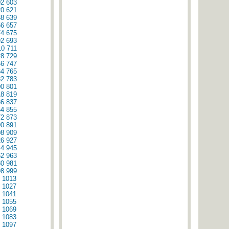
02
603
20
621
38
639
56
657
74
675
92
693
10
711
28
729
46
747
64
765
82
783
00
801
18
819
36
837
54
855
72
873
90
891
08
909
26
927
44
945
62
963
80
981
98
999
1013
1027
1041
1055
1069
1083
1097