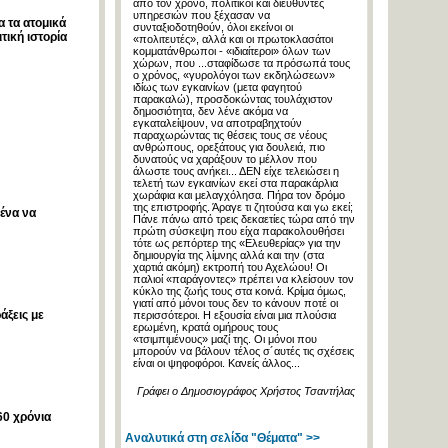
από τον χρόνο, πολιτικοί και διευθυντές
υπηρεσιών που ξέχασαν να
α τα ατομικά
συνταξιοδοτηθούν, όλοι εκείνοι οι
ική ιστορία
«πολιτευτές», αλλά και οι πρωτοκλασάτοι
κομματάνθρωποι - «ιδιαίτεροι» όλων των
χώρων, που ...σταφίδωσε τα πρόσωπά τους
ο χρόνος, «γυρολόγοι των εκδηλώσεων»
ιδίως των εγκαινίων (μετα φαγητού
παρακαλώ), προσδοκώντας τουλάχιστον
δημοσιότητα, δεν λένε ακόμα να
εγκαταλείψουν, να αποτραβηχτούν
παραχωρώντας τις θέσεις τους σε νέους
ανθρώπους, ορεξάτους για δουλειά, πιο
δυνατούς να χαράξουν το μέλλον που
άλωστε τους ανήκει... ΔΕΝ είχε τελειώσει η
τελετή των εγκαινίων εκεί στα παρακάρλια
χωράφια και μελαγχόλησα. Πήρα τον δρόμο
της επιστροφής. Άραγε τι ζητούσα και γω εκεί;
ένα να
Πάνε πάνω από τρεις δεκαετίες τώρα από την
πρώτη σύσκεψη που είχα παρακολουθήσει
τότε ως ρεπόρτερ της «Ελευθερίας» για την
δημιουργία της λίμνης αλλά και την (στα
χαρτιά ακόμη) εκτροπή του Αχελώου! Οι
παλιοί «παράγοντες» πρέπει να κλείσουν τον
κύκλο της ζωής τους στα κοινά. Κρίμα όμως,
γιατί από μόνοι τους δεν το κάνουν ποτέ οι
άξεις με
περισσότεροι. Η εξουσία είναι μια πλούσια
ερωμένη, κρατά ομήρους τους
«τσιμπιμένους» μαζί της. Οι μόνοι που
μπορούν να βάλουν τέλος σ´αυτές τις σχέσεις
είναι οι ψηφοφόροι. Κανείς άλλος...
Γράφει ο Δημοσιογράφος Χρήστος Τσαντήλας
60 χρόνια
Αναλυτικά στη σελίδα "Θέματα" >>