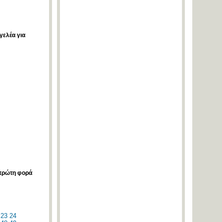
γελέα για
 πρώτη φορά
23
24