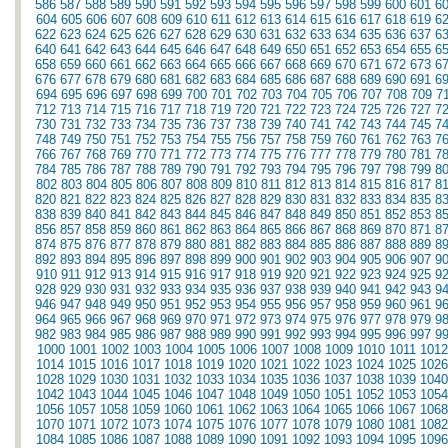
586
587
588
589
590
591
592
593
594
595
596
597
598
599
600
601
6
604
605
606
607
608
609
610
611
612
613
614
615
616
617
618
619
6
622
623
624
625
626
627
628
629
630
631
632
633
634
635
636
637
6
640
641
642
643
644
645
646
647
648
649
650
651
652
653
654
655
6
658
659
660
661
662
663
664
665
666
667
668
669
670
671
672
673
6
676
677
678
679
680
681
682
683
684
685
686
687
688
689
690
691
6
694
695
696
697
698
699
700
701
702
703
704
705
706
707
708
709
7
712
713
714
715
716
717
718
719
720
721
722
723
724
725
726
727
7
730
731
732
733
734
735
736
737
738
739
740
741
742
743
744
745
7
748
749
750
751
752
753
754
755
756
757
758
759
760
761
762
763
7
766
767
768
769
770
771
772
773
774
775
776
777
778
779
780
781
7
784
785
786
787
788
789
790
791
792
793
794
795
796
797
798
799
8
802
803
804
805
806
807
808
809
810
811
812
813
814
815
816
817
8
820
821
822
823
824
825
826
827
828
829
830
831
832
833
834
835
8
838
839
840
841
842
843
844
845
846
847
848
849
850
851
852
853
8
856
857
858
859
860
861
862
863
864
865
866
867
868
869
870
871
8
874
875
876
877
878
879
880
881
882
883
884
885
886
887
888
889
8
892
893
894
895
896
897
898
899
900
901
902
903
904
905
906
907
9
910
911
912
913
914
915
916
917
918
919
920
921
922
923
924
925
9
928
929
930
931
932
933
934
935
936
937
938
939
940
941
942
943
9
946
947
948
949
950
951
952
953
954
955
956
957
958
959
960
961
9
964
965
966
967
968
969
970
971
972
973
974
975
976
977
978
979
9
982
983
984
985
986
987
988
989
990
991
992
993
994
995
996
997
9
1000
1001
1002
1003
1004
1005
1006
1007
1008
1009
1010
1011
1012
1014
1015
1016
1017
1018
1019
1020
1021
1022
1023
1024
1025
1026
1028
1029
1030
1031
1032
1033
1034
1035
1036
1037
1038
1039
1040
1042
1043
1044
1045
1046
1047
1048
1049
1050
1051
1052
1053
1054
1056
1057
1058
1059
1060
1061
1062
1063
1064
1065
1066
1067
1068
1070
1071
1072
1073
1074
1075
1076
1077
1078
1079
1080
1081
1082
1084
1085
1086
1087
1088
1089
1090
1091
1092
1093
1094
1095
1096