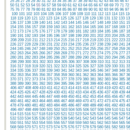
25
26
27
28
29
30
31
32
33
34
35
36
37
38
39
40
41
42
43
44
45
46
47
50
51
52
53
54
55
56
57
58
59
60
61
62
63
64
65
66
67
68
69
70
71
72
75
76
77
78
79
80
81
82
83
84
85
86
87
88
89
90
91
92
93
94
95
96
97
100
101
102
103
104
105
106
107
108
109
110
111
112
113
114
115
11
118
119
120
121
122
123
124
125
126
127
128
129
130
131
132
133
13
136
137
138
139
140
141
142
143
144
145
146
147
148
149
150
151
1
154
155
156
157
158
159
160
161
162
163
164
165
166
167
168
169
1
172
173
174
175
176
177
178
179
180
181
182
183
184
185
186
187
1
190
191
192
193
194
195
196
197
198
199
200
201
202
203
204
205
2
208
209
210
211
212
213
214
215
216
217
218
219
220
221
222
223
2
226
227
228
229
230
231
232
233
234
235
236
237
238
239
240
241
2
244
245
246
247
248
249
250
251
252
253
254
255
256
257
258
259
2
262
263
264
265
266
267
268
269
270
271
272
273
274
275
276
277
2
280
281
282
283
284
285
286
287
288
289
290
291
292
293
294
295
2
298
299
300
301
302
303
304
305
306
307
308
309
310
311
312
313
3
316
317
318
319
320
321
322
323
324
325
326
327
328
329
330
331
3
334
335
336
337
338
339
340
341
342
343
344
345
346
347
348
349
3
352
353
354
355
356
357
358
359
360
361
362
363
364
365
366
367
3
370
371
372
373
374
375
376
377
378
379
380
381
382
383
384
385
3
388
389
390
391
392
393
394
395
396
397
398
399
400
401
402
403
4
406
407
408
409
410
411
412
413
414
415
416
417
418
419
420
421
4
424
425
426
427
428
429
430
431
432
433
434
435
436
437
438
439
4
442
443
444
445
446
447
448
449
450
451
452
453
454
455
456
457
4
460
461
462
463
464
465
466
467
468
469
470
471
472
473
474
475
4
478
479
480
481
482
483
484
485
486
487
488
489
490
491
492
493
4
496
497
498
499
500
501
502
503
504
505
506
507
508
509
510
511
5
514
515
516
517
518
519
520
521
522
523
524
525
526
527
528
529
5
532
533
534
535
536
537
538
539
540
541
542
543
544
545
546
547
5
550
551
552
553
554
555
556
557
558
559
560
561
562
563
564
565
5
568
569
570
571
572
573
574
575
576
577
578
579
580
581
582
583
5