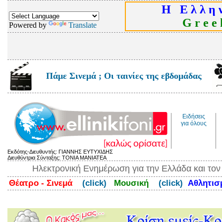
Η Ε λ λ η ν
G r e e k
Powered by
Translate
Πάμε Σινεμά ; Οι ταινίες της εβδομάδας
Ειδήσεις
για όλους
Εκδότης-Διευθυντής: ΓΙΑΝΝΗΣ ΕΥΤΥΧΙΔΗΣ
Διευθύντρια Σύνταξης: ΤΟΝΙΑ ΜΑΝΙΑΤΕΑ
Ηλεκτρονική Ενημέρωση για την Ελλάδα και το
Θέατρο - Σινεμά
(click)
Μουσική
(click)
Αθλητι