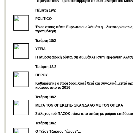
"σφαγιαστούν" τρία εκατομμύρια σκυλιά , ενόψει τού Μου
Πέμπτη 19/2
POLITICO
Ένας στους πέντε Ευρωπαίους λέει ότι η ...δικτατορία ίσως 
προτιμότερη
Τετάρτη 18/2
ΥΓΕΙΑ
Η ατμοσφαιρική ρύπανση συμβάλλει στην εμφάνιση Αλτσ
Tετάρτη 18/2
ΠΕΡΟΥ
Καθαιρέθηκε ο πρόεδρος Χοσέ Χερί και συνολικά...επτά αρ
κράτους από το 2016
Τετάρτη 18/2
ΜΕΤΑ ΤΟΝ ΟΠΕΚΕΠΕ- ΣΚΑΝΔΑΛΟ ΜΕ ΤΟΝ ΟΠΕΚΑ
Στέλεχος τού ΠΑΣΟΚ πίσω από απάτη με μαϊμού επιδόματ
Τετάρτη 18/2
O Τζέσε Τζάκσον "έφυγε"...