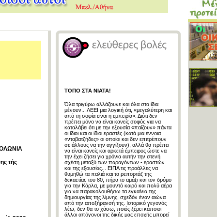
ΤΟΠΟ ΣΤΑ ΝΙΑΤΑ!
Όλα τριγύρω αλλάζουνε και όλα στα ίδια
μένουν... ΛΕΕΙ μια λογική ότι, «μεγαλύτερη και
από τη σοφία είναι η εμπειρία». Διότι δεν
πρέπει μόνο να είναι κανείς σοφός για να
καταλάβει ότι με την εξουσία «παίζουν» πάντα
οι ίδιοι και οι ίδιοι εραστές (κατά μια έννοια
«νταβατζήδες» οι οποίοι και δεν επιτρέπουν
σε άλλους να την αγγίξουν), αλλά θα πρέπει
ΠΟΛΩΝΙΑ
να είναι κανείς και αρκετά έμπειρος ώστε να
την έχει ζήσει για χρόνια αυτήν την στενή
ης τής
σχέση μεταξύ των παραγόντων - εραστών
και της εξουσίας... ΕΙΠΑ τις προάλλες να
θυμηθώ τα παλιά και τα ρεπορτάζ της
δεκαετίας του 80, πήρα το αμάξι και τον δρόμο
για την Κάρλα, με μουντό καιρό και πολύ αέρα
για να παρακολουθήσω τα εγκαίνια της
δημιουργίας της λίμνης, σχεδόν έναν αιώνα
από την αποξήρανσή της. Ιστορικό γεγονός
λέω, δεν θα το χάσω, ποιός ξέρει κάποιοι
άλλοι απόγονοι της δικής μας εποχής μπορεί