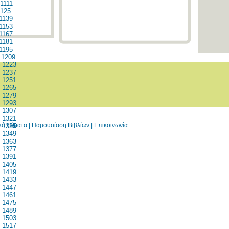
1111
1125
1139
1153
1167
1181
1195
1209
1223
1237
1251
1265
1279
1293
1307
1321
ικά Θέματα
|
Παρουσίαση Βιβλίων
|
Επικοινωνία
1335
1349
1363
1377
1391
1405
1419
1433
1447
1461
1475
1489
1503
1517