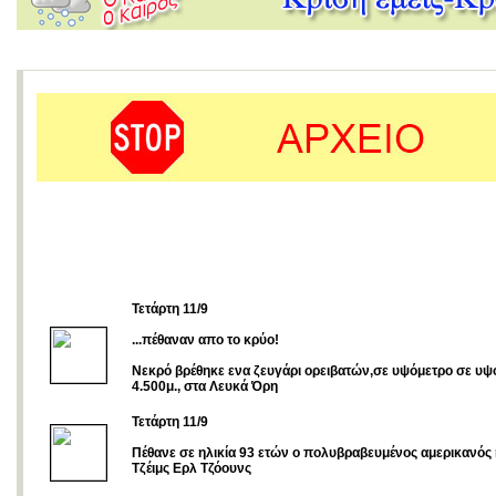
Τετάρτη 11/9
...πέθαναν απο το κρύο!
Νεκρό βρέθηκε ενα ζευγάρι ορειβατών,σε υψόμετρο σε υψ
4.500μ., στα Λευκά Όρη
Τετάρτη 11/9
Πέθανε σε ηλικία 93 ετών ο πολυβραβευμένος αμερικανός 
Τζέιμς Ερλ Τζόουνς