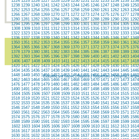
1224
1225
1226
1227
1228
1229
1230
1231
1232
1233
1234
1235
1236
1238
1239
1240
1241
1242
1243
1244
1245
1246
1247
1248
1249
1250
1252
1253
1254
1255
1256
1257
1258
1259
1260
1261
1262
1263
1264
1266
1267
1268
1269
1270
1271
1272
1273
1274
1275
1276
1277
1278
1280
1281
1282
1283
1284
1285
1286
1287
1288
1289
1290
1291
1292
1294
1295
1296
1297
1298
1299
1300
1301
1302
1303
1304
1305
1306
1308
1309
1310
1311
1312
1313
1314
1315
1316
1317
1318
1319
1320
1322
1323
1324
1325
1326
1327
1328
1329
1330
1331
1332
1333
1334
1336
1337
1338
1339
1340
1341
1342
1343
1344
1345
1346
1347
1348
1350
1351
1352
1353
1354
1355
1356
1357
1358
1359
1360
1361
1362
1364
1365
1366
1367
1368
1369
1370
1371
1372
1373
1374
1375
1376
1378
1379
1380
1381
1382
1383
1384
1385
1386
1387
1388
1389
1390
1392
1393
1394
1395
1396
1397
1398
1399
1400
1401
1402
1403
1404
1406
1407
1408
1409
1410
1411
1412
1413
1414
1415
1416
1417
1418
1420
1421
1422
1423
1424
1425
1426
1427
1428
1429
1430
1431
1432
1434
1435
1436
1437
1438
1439
1440
1441
1442
1443
1444
1445
1446
1448
1449
1450
1451
1452
1453
1454
1455
1456
1457
1458
1459
1460
Ειδήσεις για όλους
|
Θέματα
|
Τουριστικό Ρεπορτάζ
|
Ιατρ
1462
1463
1464
1465
1466
1467
1468
1469
1470
1471
1472
1473
1474
1476
1477
1478
1479
1480
1481
1482
1483
1484
1485
1486
1487
1488
1490
1491
1492
1493
1494
1495
1496
1497
1498
1499
1500
1501
1502
1504
1505
1506
1507
1508
1509
1510
1511
1512
1513
1514
1515
1516
1518
1519
1520
1521
1522
1523
1524
1525
1526
1527
1528
1529
1530
1532
1533
1534
1535
1536
1537
1538
1539
1540
1541
1542
1543
1544
1546
1547
1548
1549
1550
1551
1552
1553
1554
1555
1556
1557
1558
1560
1561
1562
1563
1564
1565
1566
1567
1568
1569
1570
1571
1572
1574
1575
1576
1577
1578
1579
1580
1581
1582
1583
1584
1585
1586
1588
1589
1590
1591
1592
1593
1594
1595
1596
1597
1598
1599
1600
1602
1603
1604
1605
1606
1607
1608
1609
1610
1611
1612
1613
1614
1616
1617
1618
1619
1620
1621
1622
1623
1624
1625
1626
1627
1628
1630
1631
1632
1633
1634
1635
1636
1637
1638
1639
1640
1641
1642