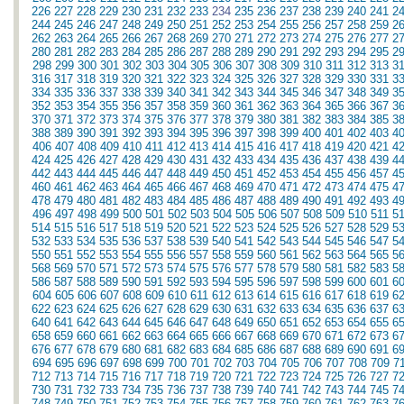
226
227
228
229
230
231
232
233
234
235
236
237
238
239
240
241
2
244
245
246
247
248
249
250
251
252
253
254
255
256
257
258
259
2
262
263
264
265
266
267
268
269
270
271
272
273
274
275
276
277
2
280
281
282
283
284
285
286
287
288
289
290
291
292
293
294
295
2
298
299
300
301
302
303
304
305
306
307
308
309
310
311
312
313
3
316
317
318
319
320
321
322
323
324
325
326
327
328
329
330
331
3
334
335
336
337
338
339
340
341
342
343
344
345
346
347
348
349
3
352
353
354
355
356
357
358
359
360
361
362
363
364
365
366
367
3
370
371
372
373
374
375
376
377
378
379
380
381
382
383
384
385
3
388
389
390
391
392
393
394
395
396
397
398
399
400
401
402
403
4
406
407
408
409
410
411
412
413
414
415
416
417
418
419
420
421
4
424
425
426
427
428
429
430
431
432
433
434
435
436
437
438
439
4
442
443
444
445
446
447
448
449
450
451
452
453
454
455
456
457
4
460
461
462
463
464
465
466
467
468
469
470
471
472
473
474
475
4
478
479
480
481
482
483
484
485
486
487
488
489
490
491
492
493
4
496
497
498
499
500
501
502
503
504
505
506
507
508
509
510
511
5
514
515
516
517
518
519
520
521
522
523
524
525
526
527
528
529
5
532
533
534
535
536
537
538
539
540
541
542
543
544
545
546
547
5
550
551
552
553
554
555
556
557
558
559
560
561
562
563
564
565
5
568
569
570
571
572
573
574
575
576
577
578
579
580
581
582
583
5
586
587
588
589
590
591
592
593
594
595
596
597
598
599
600
601
6
604
605
606
607
608
609
610
611
612
613
614
615
616
617
618
619
6
622
623
624
625
626
627
628
629
630
631
632
633
634
635
636
637
6
640
641
642
643
644
645
646
647
648
649
650
651
652
653
654
655
6
658
659
660
661
662
663
664
665
666
667
668
669
670
671
672
673
6
676
677
678
679
680
681
682
683
684
685
686
687
688
689
690
691
6
694
695
696
697
698
699
700
701
702
703
704
705
706
707
708
709
7
712
713
714
715
716
717
718
719
720
721
722
723
724
725
726
727
7
730
731
732
733
734
735
736
737
738
739
740
741
742
743
744
745
7
748
749
750
751
752
753
754
755
756
757
758
759
760
761
762
763
7