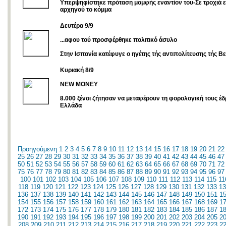
Υπερψηφίστηκε πρόταση μομφής εναντίον του-Σε τροχιά 
αρχηγού το κόμμα
Δευτέρα 9/9
...αφου τού προσφέρθηκε πολιτικό άσυλο
Στην Ισπανία κατέφυγε ο ηγέτης τής αντιπολίτευσης τής Β
Kυριακή 8/9
NEW MONEY
8.000 ξένοι ζήτησαν να μεταφέρουν τη φορολογική τους έ
Ελλάδα
Προηγούμενη
1
2
3
4
5
6
7
8
9
10
11
12
13
14
15
16
17
18
19
20
21
22
25
26
27
28
29
30
31
32
33
34
35
36
37
38
39
40
41
42
43
44
45
46
47
50
51
52
53
54
55
56
57
58
59
60
61
62
63
64
65
66
67
68
69
70
71
72
75
76
77
78
79
80
81
82
83
84
85
86
87
88
89
90
91
92
93
94
95
96
97
100
101
102
103
104
105
106
107
108
109
110
111
112
113
114
115
11
118
119
120
121
122
123
124
125
126
127
128
129
130
131
132
133
13
136
137
138
139
140
141
142
143
144
145
146
147
148
149
150
151
1
154
155
156
157
158
159
160
161
162
163
164
165
166
167
168
169
1
172
173
174
175
176
177
178
179
180
181
182
183
184
185
186
187
1
190
191
192
193
194
195
196
197
198
199
200
201
202
203
204
205
2
208
209
210
211
212
213
214
215
216
217
218
219
220
221
222
223
2