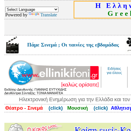
Η Ε λ λ η ν
G r e e k
Powered by
Translate
Πάμε Σινεμά ; Οι ταινίες της εβδομάδας
Ειδήσεις
για όλους
Εκδότης-Διευθυντής: ΓΙΑΝΝΗΣ ΕΥΤΥΧΙΔΗΣ
Διευθύντρια Σύνταξης: ΤΟΝΙΑ ΜΑΝΙΑΤΕΑ
Ηλεκτρονική Ενημέρωση για την Ελλάδα και το
Θέατρο - Σινεμά
(click)
Μουσική
(click)
Αθλητι