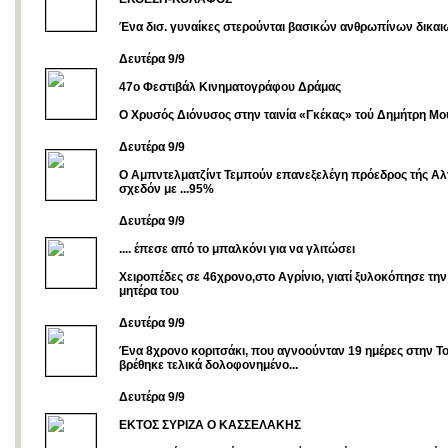
Ένα δισ. γυναίκες στερούνται βασικών ανθρωπίνων δικα
Δευτέρα 9/9
47o Φεστιβάλ Κινηματογράφου Δράμας
Ο Χρυσός Διόνυσος στην ταινία «Γκέκας» τού Δημήτρη Μο
Δευτέρα 9/9
O Αμπντελματζίντ Τεμπούν επανεξελέγη πρόεδρος τής Αλ
σχεδόν με ...95%
Δευτέρα 9/9
.... έπεσε από το μπαλκόνι για να γλιτώσει
Χειροπέδες σε 46χρονο,στο Αγρίνιο, γιατί ξυλοκόπησε την
μητέρα του
Δευτέρα 9/9
Ένα 8χρονο κοριτσάκι, που αγνοούνταν 19 ημέρες στην Το
βρέθηκε τελικά δολοφονημένο...
Δευτέρα 9/9
ΕΚΤΟΣ ΣΥΡΙΖΑ Ο ΚΑΣΣΕΛΑΚΗΣ