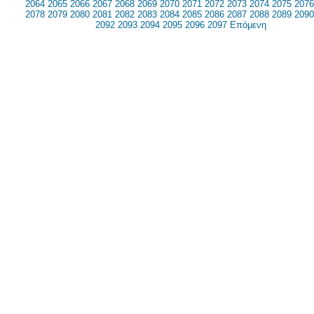
2064
2065
2066
2067
2068
2069
2070
2071
2072
2073
2074
2075
2076
2078
2079
2080
2081
2082
2083
2084
2085
2086
2087
2088
2089
2090
2092
2093
2094
2095
2096
2097
Επόμενη