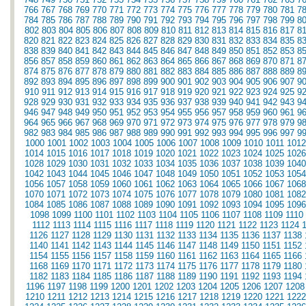
766
767
768
769
770
771
772
773
774
775
776
777
778
779
780
781
7
784
785
786
787
788
789
790
791
792
793
794
795
796
797
798
799
8
802
803
804
805
806
807
808
809
810
811
812
813
814
815
816
817
8
820
821
822
823
824
825
826
827
828
829
830
831
832
833
834
835
8
838
839
840
841
842
843
844
845
846
847
848
849
850
851
852
853
8
856
857
858
859
860
861
862
863
864
865
866
867
868
869
870
871
8
874
875
876
877
878
879
880
881
882
883
884
885
886
887
888
889
8
892
893
894
895
896
897
898
899
900
901
902
903
904
905
906
907
9
910
911
912
913
914
915
916
917
918
919
920
921
922
923
924
925
9
928
929
930
931
932
933
934
935
936
937
938
939
940
941
942
943
9
946
947
948
949
950
951
952
953
954
955
956
957
958
959
960
961
9
964
965
966
967
968
969
970
971
972
973
974
975
976
977
978
979
9
982
983
984
985
986
987
988
989
990
991
992
993
994
995
996
997
9
1000
1001
1002
1003
1004
1005
1006
1007
1008
1009
1010
1011
1012
1014
1015
1016
1017
1018
1019
1020
1021
1022
1023
1024
1025
1026
1028
1029
1030
1031
1032
1033
1034
1035
1036
1037
1038
1039
1040
1042
1043
1044
1045
1046
1047
1048
1049
1050
1051
1052
1053
1054
1056
1057
1058
1059
1060
1061
1062
1063
1064
1065
1066
1067
1068
1070
1071
1072
1073
1074
1075
1076
1077
1078
1079
1080
1081
1082
1084
1085
1086
1087
1088
1089
1090
1091
1092
1093
1094
1095
1096
1098
1099
1100
1101
1102
1103
1104
1105
1106
1107
1108
1109
1110
1112
1113
1114
1115
1116
1117
1118
1119
1120
1121
1122
1123
1124
1126
1127
1128
1129
1130
1131
1132
1133
1134
1135
1136
1137
1138
1140
1141
1142
1143
1144
1145
1146
1147
1148
1149
1150
1151
1152
1154
1155
1156
1157
1158
1159
1160
1161
1162
1163
1164
1165
1166
1168
1169
1170
1171
1172
1173
1174
1175
1176
1177
1178
1179
1180
1182
1183
1184
1185
1186
1187
1188
1189
1190
1191
1192
1193
1194
1196
1197
1198
1199
1200
1201
1202
1203
1204
1205
1206
1207
1208
1210
1211
1212
1213
1214
1215
1216
1217
1218
1219
1220
1221
1222