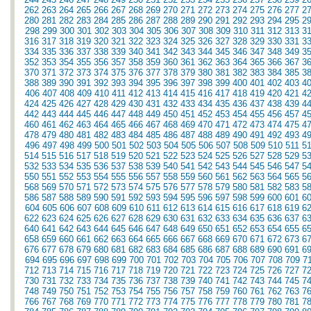
262
263
264
265
266
267
268
269
270
271
272
273
274
275
276
277
2
280
281
282
283
284
285
286
287
288
289
290
291
292
293
294
295
2
298
299
300
301
302
303
304
305
306
307
308
309
310
311
312
313
3
316
317
318
319
320
321
322
323
324
325
326
327
328
329
330
331
3
334
335
336
337
338
339
340
341
342
343
344
345
346
347
348
349
3
352
353
354
355
356
357
358
359
360
361
362
363
364
365
366
367
3
370
371
372
373
374
375
376
377
378
379
380
381
382
383
384
385
3
388
389
390
391
392
393
394
395
396
397
398
399
400
401
402
403
4
406
407
408
409
410
411
412
413
414
415
416
417
418
419
420
421
4
424
425
426
427
428
429
430
431
432
433
434
435
436
437
438
439
4
442
443
444
445
446
447
448
449
450
451
452
453
454
455
456
457
4
460
461
462
463
464
465
466
467
468
469
470
471
472
473
474
475
4
478
479
480
481
482
483
484
485
486
487
488
489
490
491
492
493
4
496
497
498
499
500
501
502
503
504
505
506
507
508
509
510
511
5
514
515
516
517
518
519
520
521
522
523
524
525
526
527
528
529
5
532
533
534
535
536
537
538
539
540
541
542
543
544
545
546
547
5
550
551
552
553
554
555
556
557
558
559
560
561
562
563
564
565
5
568
569
570
571
572
573
574
575
576
577
578
579
580
581
582
583
5
586
587
588
589
590
591
592
593
594
595
596
597
598
599
600
601
6
604
605
606
607
608
609
610
611
612
613
614
615
616
617
618
619
6
622
623
624
625
626
627
628
629
630
631
632
633
634
635
636
637
6
640
641
642
643
644
645
646
647
648
649
650
651
652
653
654
655
6
658
659
660
661
662
663
664
665
666
667
668
669
670
671
672
673
6
676
677
678
679
680
681
682
683
684
685
686
687
688
689
690
691
6
694
695
696
697
698
699
700
701
702
703
704
705
706
707
708
709
7
712
713
714
715
716
717
718
719
720
721
722
723
724
725
726
727
7
730
731
732
733
734
735
736
737
738
739
740
741
742
743
744
745
7
748
749
750
751
752
753
754
755
756
757
758
759
760
761
762
763
7
766
767
768
769
770
771
772
773
774
775
776
777
778
779
780
781
7