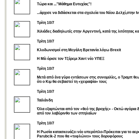
Τώρα και ..."Μάθημα Ευτυχίας"!
...άρχισε να διδάσκεται στα σχολεία του Νέου Δελχί,στην Ιν
Τρίτη 10/7
Xιλιάδες διαδηλωτές στην Αργεντινή, κατά της λιτότητας κ
Tρίτη 10/7
Κλυδωνισμοί στη Μεγάλη Βρετανία λόγω Brexit
Η Μέι όρισε τον Τζέρεμι Χαντ νέο ΥΠΕΞ
Tρίτη 10/7
Μετά από ένα γύρο εντάσεων στις συνομιλίες, ο Τραμπ θεω
ότι ο Κιμ θα σεβαστεί τη «χειραψία» τους
Τρίτη 10/7
Ταϊλάνδη
Όλα εξαρτώνται από τον «θεό της βροχής» - Οκτώ αγόρια
από τον λαβύρινθο των σπηλαίων
Tρίτη 10/7
Η Ρωσία κατασκευάζει νέο υπερόπλο-Πρόκειται για το αε
Parubcik-2 που θα «τυφλώνει» τους δορυφόρους