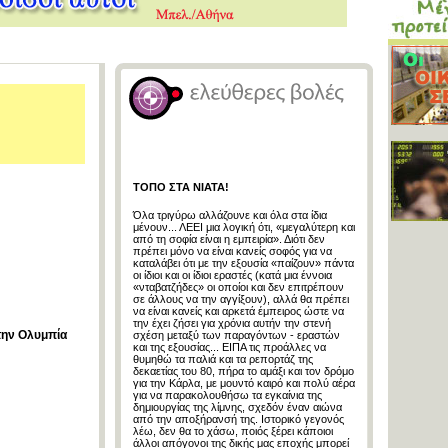
ΤΟΠΟ ΣΤΑ ΝΙΑΤΑ!
Όλα τριγύρω αλλάζουνε και όλα στα ίδια
μένουν... ΛΕΕΙ μια λογική ότι, «μεγαλύτερη και
από τη σοφία είναι η εμπειρία». Διότι δεν
πρέπει μόνο να είναι κανείς σοφός για να
καταλάβει ότι με την εξουσία «παίζουν» πάντα
οι ίδιοι και οι ίδιοι εραστές (κατά μια έννοια
«νταβατζήδες» οι οποίοι και δεν επιτρέπουν
σε άλλους να την αγγίξουν), αλλά θα πρέπει
να είναι κανείς και αρκετά έμπειρος ώστε να
την έχει ζήσει για χρόνια αυτήν την στενή
την Ολυμπία
σχέση μεταξύ των παραγόντων - εραστών
και της εξουσίας... ΕΙΠΑ τις προάλλες να
θυμηθώ τα παλιά και τα ρεπορτάζ της
δεκαετίας του 80, πήρα το αμάξι και τον δρόμο
για την Κάρλα, με μουντό καιρό και πολύ αέρα
για να παρακολουθήσω τα εγκαίνια της
δημιουργίας της λίμνης, σχεδόν έναν αιώνα
από την αποξήρανσή της. Ιστορικό γεγονός
λέω, δεν θα το χάσω, ποιός ξέρει κάποιοι
άλλοι απόγονοι της δικής μας εποχής μπορεί