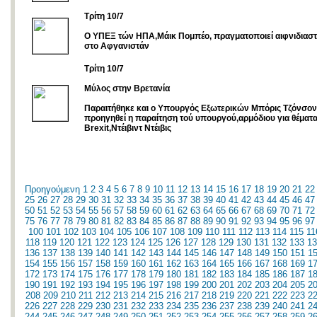
Τρίτη 10/7
Ο ΥΠΕΞ τών ΗΠΑ,Μάικ Πομπέο, πραγματοποιεί αιφνιδιαστ
στο Αφγανιστάν
Τρίτη 10/7
Μύλος στην Βρετανία
Παραιτήθηκε και ο Υπουργός Εξωτερικών Μπόρις Τζόνσον
προηγηθεί η παραίτηση τού υπουργού,αρμόδιου για θέματ
Brexit,Ντέιβιντ Ντέιβις
Προηγούμενη
1
2
3
4
5
6
7
8
9
10
11
12
13
14
15
16
17
18
19
20
21
22
25
26
27
28
29
30
31
32
33
34
35
36
37
38
39
40
41
42
43
44
45
46
47
50
51
52
53
54
55
56
57
58
59
60
61
62
63
64
65
66
67
68
69
70
71
72
75
76
77
78
79
80
81
82
83
84
85
86
87
88
89
90
91
92
93
94
95
96
97
100
101
102
103
104
105
106
107
108
109
110
111
112
113
114
115
11
118
119
120
121
122
123
124
125
126
127
128
129
130
131
132
133
13
136
137
138
139
140
141
142
143
144
145
146
147
148
149
150
151
1
154
155
156
157
158
159
160
161
162
163
164
165
166
167
168
169
1
172
173
174
175
176
177
178
179
180
181
182
183
184
185
186
187
1
190
191
192
193
194
195
196
197
198
199
200
201
202
203
204
205
2
208
209
210
211
212
213
214
215
216
217
218
219
220
221
222
223
2
226
227
228
229
230
231
232
233
234
235
236
237
238
239
240
241
2
244
245
246
247
248
249
250
251
252
253
254
255
256
257
258
259
2