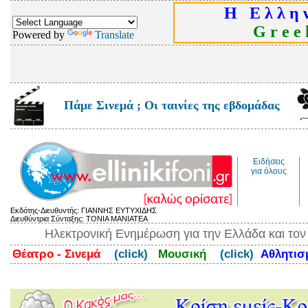
Η Ε λ λ η ν
G r e e k
Powered by
Translate
Πάμε Σινεμά ; Οι ταινίες της εβδομάδας
Ειδήσεις
για όλους
Εκδότης-Διευθυντής: ΓΙΑΝΝΗΣ ΕΥΤΥΧΙΔΗΣ
Διευθύντρια Σύνταξης: ΤΟΝΙΑ ΜΑΝΙΑΤΕΑ
Ηλεκτρονική Ενημέρωση για την Ελλάδα και το
Θέατρο - Σινεμά
(click)
Μουσική
(click)
Αθλητι