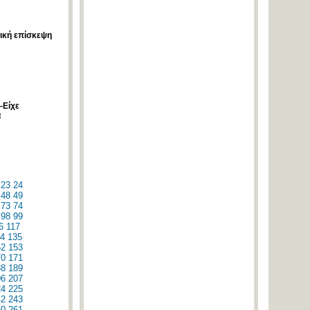
ική επίσκεψη
-Είχε
α
23
24
48
49
73
74
98
99
6
117
4
135
52
153
70
171
88
189
06
207
24
225
42
243
60
261