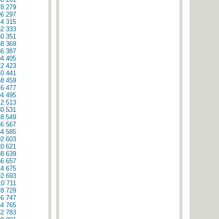
78
279
96
297
14
315
32
333
50
351
68
369
86
387
04
405
22
423
40
441
58
459
76
477
94
495
12
513
30
531
48
549
66
567
84
585
02
603
20
621
38
639
56
657
74
675
92
693
10
711
28
729
46
747
64
765
82
783