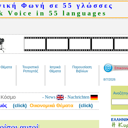
 ι κ ή Φ ω ν ή σ ε 5 5 γ λ ώ σ σ ε ς
 V o i c e i n 5 5 l a n g u a g e s
Θέματα
Τουριστικό
Ιατρικά
Παρουσίαση
Ρεπορτάζ
Θέματα
Βιβλίων
8/7/2026
ν Κόσμο
- News
- Nachrichten
σμός
(click)
Οικονομικά Θέματα
(click)