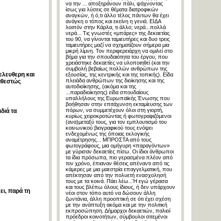
να την ... αποξηράνουν πάλι, ψάχνοντας
ίσως για λύσεις σε θέματα διατροφικών
αναγκών, ή ό,τι άλλο τέλος πάντων θα έχει
ανάγκη ο τόπος και εκείνη η γενιά. ΕΙΔΑ
λοιπόν στην Κάρλα, τι άλλο; νερά...πολλά
νερά... Τις γνωστές «μπάρες» της δεκαετίας
του 90, να γίνονται ταμιευτήρες και δυο τρεις
ταμιευτήρες μαζί να σχηματίζουν σήμερα μια
μικρή λίμνη. Τον περιφερειάρχη να ομιλεί στο
βήμα για την σπουδαιότητα του έργου, που
χρειάστηκε δεκαετίες να υλοποιηθεί (και την
συμβολή βεβαίως πολλών ανθρώπων της
ελευθερη και
εξουσίας, της κεντρικής και της τοπικής). Είδα
πλειάδα ανθρώπων της διοίκησης και της
αθεστώς
αυτοδιοίκησης, (ακόμα και της
...παραδιοίκησης) είδα σπουδαίους
υπαλλήλους της Ευρωπαϊκής Ένωσης που
βοήθησαν στην επιτάχυνση εκταμίευσης των
πόρων, να συμμετέχουν όλοι στη γιορτή,
διά τα
κυρίως χειροκροτώντας ή φωτογραφιζόμενοι
(ανα)μεταξύ τους, για τον εμπλουτισμό του
κοινωνικού βιογραφικού τους ενόψει
ενδεχομένως της όποιας εκλογικής
αναμέτρησης... ΜΠΡΟΣΤΑ από τους
φωτογράφους, μια ομήγυρη «παραγόντων»
με γύρισαν δεκαετίες πίσω. Οι ίδιοι άνθρωποι
τα ίδια πρόσωπα, πιο γερασμένα πλέον από
τον χρόνο, έπιαναν θέσεις απέναντι από τις
κάμερες με μια μαεστρία επαγγελματική, που
απέκτησαν από την πολυετή ενασχολησή
τους με τα κοινά. Πάει λέω...Ή εγώ γέρασα
και τους βλέπω όλους ίδιους, ή δεν υπάρχουν
ι, παρά τη
νέοι στον τόπο αυτό να δώσουν άλλη
ζωντάνια, άλλη προοπτική σε ότι έχει σχέση
με την ανάπτυξη ακόμα και με την πολιτική
εκπροσώπηση. Δήμαρχοι δεκαετιών, παλιοί
πρόεδροι κοινοτήτων, σύμβουλοι σιτεμένοι