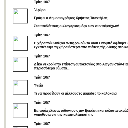
Tρίτη 10/7
΄Αρθρο
Γράφει ο Δημοσιογράφος Χρήστος Τσαντήλας
Στα παιδιά τους ο «λογαριασμός» των συνταξιούχων!
Τρίτη 10/7
Η χήρα τού Κινέζου αντιφρονούντα Λιου Σιαομπό αφέθηκε 
εγκατέλειψε τη χώρα,ύστερα απο πιέσεις τής Δύσης στο κ
Τρίτη 10/7
Δέκα νεκροί απο επίθεση αυτοκτονίας στο Αφγανιστάν-Παι
περισσότερα θύματα...
Τρίτη 10/7
Υγεία
Τι να προσέξουν οι μέλλουσες μαμάδες το καλοκαίρι
Tρίτη 10/7
Eμπορία ελεφαντόδοντου στην Ευρώπη και μάλιστα ακμάζε
νομοθεσία για την καταπολέμησή της
Tρίτη 10/7