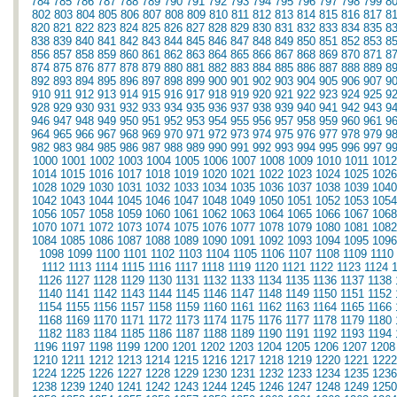
784
785
786
787
788
789
790
791
792
793
794
795
796
797
798
799
8
802
803
804
805
806
807
808
809
810
811
812
813
814
815
816
817
8
820
821
822
823
824
825
826
827
828
829
830
831
832
833
834
835
8
838
839
840
841
842
843
844
845
846
847
848
849
850
851
852
853
8
856
857
858
859
860
861
862
863
864
865
866
867
868
869
870
871
8
874
875
876
877
878
879
880
881
882
883
884
885
886
887
888
889
8
892
893
894
895
896
897
898
899
900
901
902
903
904
905
906
907
9
910
911
912
913
914
915
916
917
918
919
920
921
922
923
924
925
9
928
929
930
931
932
933
934
935
936
937
938
939
940
941
942
943
9
946
947
948
949
950
951
952
953
954
955
956
957
958
959
960
961
9
964
965
966
967
968
969
970
971
972
973
974
975
976
977
978
979
9
982
983
984
985
986
987
988
989
990
991
992
993
994
995
996
997
9
1000
1001
1002
1003
1004
1005
1006
1007
1008
1009
1010
1011
1012
1014
1015
1016
1017
1018
1019
1020
1021
1022
1023
1024
1025
1026
1028
1029
1030
1031
1032
1033
1034
1035
1036
1037
1038
1039
1040
1042
1043
1044
1045
1046
1047
1048
1049
1050
1051
1052
1053
1054
1056
1057
1058
1059
1060
1061
1062
1063
1064
1065
1066
1067
1068
1070
1071
1072
1073
1074
1075
1076
1077
1078
1079
1080
1081
1082
1084
1085
1086
1087
1088
1089
1090
1091
1092
1093
1094
1095
1096
1098
1099
1100
1101
1102
1103
1104
1105
1106
1107
1108
1109
1110
1112
1113
1114
1115
1116
1117
1118
1119
1120
1121
1122
1123
1124
1126
1127
1128
1129
1130
1131
1132
1133
1134
1135
1136
1137
1138
1140
1141
1142
1143
1144
1145
1146
1147
1148
1149
1150
1151
1152
1154
1155
1156
1157
1158
1159
1160
1161
1162
1163
1164
1165
1166
1168
1169
1170
1171
1172
1173
1174
1175
1176
1177
1178
1179
1180
1182
1183
1184
1185
1186
1187
1188
1189
1190
1191
1192
1193
1194
1196
1197
1198
1199
1200
1201
1202
1203
1204
1205
1206
1207
1208
1210
1211
1212
1213
1214
1215
1216
1217
1218
1219
1220
1221
1222
1224
1225
1226
1227
1228
1229
1230
1231
1232
1233
1234
1235
1236
1238
1239
1240
1241
1242
1243
1244
1245
1246
1247
1248
1249
1250