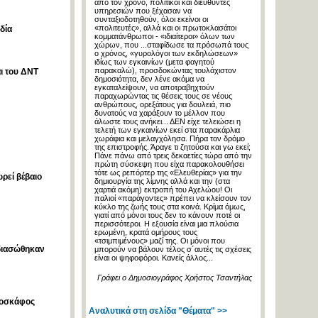
από τον χρόνο, πολιτικοί και διευθυντές
υπηρεσιών που ξέχασαν να
συνταξιοδοτηθούν, όλοι εκείνοι οι
«πολιτευτές», αλλά και οι πρωτοκλασάτοι
δία
κομματάνθρωποι - «ιδιαίτεροι» όλων των
χώρων, που ...σταφίδωσε τα πρόσωπά τους
ο χρόνος, «γυρολόγοι των εκδηλώσεων»
ιδίως των εγκαινίων (μετα φαγητού
παρακαλώ), προσδοκώντας τουλάχιστον
αι του ΔΝΤ
δημοσιότητα, δεν λένε ακόμα να
εγκαταλείψουν, να αποτραβηχτούν
παραχωρώντας τις θέσεις τους σε νέους
ανθρώπους, ορεξάτους για δουλειά, πιο
δυνατούς να χαράξουν το μέλλον που
άλωστε τους ανήκει... ΔΕΝ είχε τελειώσει η
τελετή των εγκαινίων εκεί στα παρακάρλια
χωράφια και μελαγχόλησα. Πήρα τον δρόμο
της επιστροφής. Άραγε τι ζητούσα και γω εκεί;
Πάνε πάνω από τρεις δεκαετίες τώρα από την
πρώτη σύσκεψη που είχα παρακολουθήσει
τότε ως ρεπόρτερ της «Ελευθερίας» για την
ρεί βέβαιο
δημιουργία της λίμνης αλλά και την (στα
χαρτιά ακόμη) εκτροπή του Αχελώου! Οι
παλιοί «παράγοντες» πρέπει να κλείσουν τον
κύκλο της ζωής τους στα κοινά. Κρίμα όμως,
γιατί από μόνοι τους δεν το κάνουν ποτέ οι
περισσότεροι. Η εξουσία είναι μια πλούσια
ερωμένη, κρατά ομήρους τους
«τσιμπιμένους» μαζί της. Οι μόνοι που
 διασώθηκαν
μπορούν να βάλουν τέλος σ´αυτές τις σχέσεις
είναι οι ψηφοφόροι. Κανείς άλλος...
Γράφει ο Δημοσιογράφος Χρήστος Τσαντήλας
ροσκάφος
Αναλυτικά στη σελίδα "Θέματα" >>