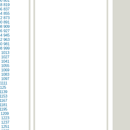
00
801
18
819
36
837
54
855
72
873
90
891
08
909
26
927
44
945
62
963
80
981
98
999
1013
1027
1041
1055
1069
1083
1097
1111
1125
1139
1153
1167
1181
1195
1209
1223
1237
1251