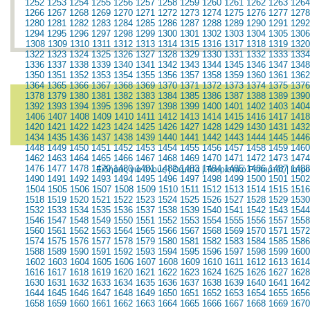
1252
1253
1254
1255
1256
1257
1258
1259
1260
1261
1262
1263
1264
1266
1267
1268
1269
1270
1271
1272
1273
1274
1275
1276
1277
1278
1280
1281
1282
1283
1284
1285
1286
1287
1288
1289
1290
1291
1292
1294
1295
1296
1297
1298
1299
1300
1301
1302
1303
1304
1305
1306
1308
1309
1310
1311
1312
1313
1314
1315
1316
1317
1318
1319
1320
1322
1323
1324
1325
1326
1327
1328
1329
1330
1331
1332
1333
1334
1336
1337
1338
1339
1340
1341
1342
1343
1344
1345
1346
1347
1348
1350
1351
1352
1353
1354
1355
1356
1357
1358
1359
1360
1361
1362
1364
1365
1366
1367
1368
1369
1370
1371
1372
1373
1374
1375
1376
1378
1379
1380
1381
1382
1383
1384
1385
1386
1387
1388
1389
1390
1392
1393
1394
1395
1396
1397
1398
1399
1400
1401
1402
1403
1404
1406
1407
1408
1409
1410
1411
1412
1413
1414
1415
1416
1417
1418
1420
1421
1422
1423
1424
1425
1426
1427
1428
1429
1430
1431
1432
1434
1435
1436
1437
1438
1439
1440
1441
1442
1443
1444
1445
1446
1448
1449
1450
1451
1452
1453
1454
1455
1456
1457
1458
1459
1460
1462
1463
1464
1465
1466
1467
1468
1469
1470
1471
1472
1473
1474
1476
1477
1478
1479
1480
1481
1482
1483
1484
1485
1486
1487
1488
Ειδήσεις για όλους
|
Θέματα
|
Τουριστικό Ρεπορτάζ
|
Ιατρ
1490
1491
1492
1493
1494
1495
1496
1497
1498
1499
1500
1501
1502
1504
1505
1506
1507
1508
1509
1510
1511
1512
1513
1514
1515
1516
1518
1519
1520
1521
1522
1523
1524
1525
1526
1527
1528
1529
1530
1532
1533
1534
1535
1536
1537
1538
1539
1540
1541
1542
1543
1544
1546
1547
1548
1549
1550
1551
1552
1553
1554
1555
1556
1557
1558
1560
1561
1562
1563
1564
1565
1566
1567
1568
1569
1570
1571
1572
1574
1575
1576
1577
1578
1579
1580
1581
1582
1583
1584
1585
1586
1588
1589
1590
1591
1592
1593
1594
1595
1596
1597
1598
1599
1600
1602
1603
1604
1605
1606
1607
1608
1609
1610
1611
1612
1613
1614
1616
1617
1618
1619
1620
1621
1622
1623
1624
1625
1626
1627
1628
1630
1631
1632
1633
1634
1635
1636
1637
1638
1639
1640
1641
1642
1644
1645
1646
1647
1648
1649
1650
1651
1652
1653
1654
1655
1656
1658
1659
1660
1661
1662
1663
1664
1665
1666
1667
1668
1669
1670