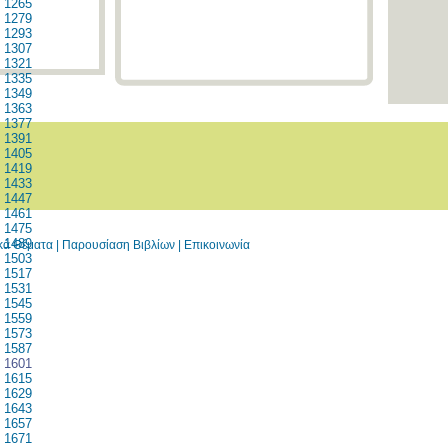
1265
1279
1293
1307
1321
1335
1349
1363
1377
1391
1405
1419
1433
1447
1461
1475
1489
ικά Θέματα
|
Παρουσίαση Βιβλίων
|
Επικοινωνία
1503
1517
1531
1545
1559
1573
1587
1601
1615
1629
1643
1657
1671