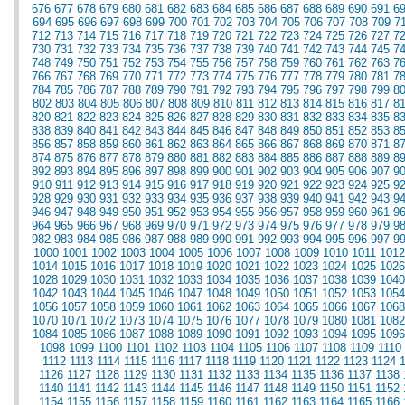
676
677
678
679
680
681
682
683
684
685
686
687
688
689
690
691
6
694
695
696
697
698
699
700
701
702
703
704
705
706
707
708
709
7
712
713
714
715
716
717
718
719
720
721
722
723
724
725
726
727
7
730
731
732
733
734
735
736
737
738
739
740
741
742
743
744
745
7
748
749
750
751
752
753
754
755
756
757
758
759
760
761
762
763
7
766
767
768
769
770
771
772
773
774
775
776
777
778
779
780
781
7
784
785
786
787
788
789
790
791
792
793
794
795
796
797
798
799
8
802
803
804
805
806
807
808
809
810
811
812
813
814
815
816
817
8
820
821
822
823
824
825
826
827
828
829
830
831
832
833
834
835
8
838
839
840
841
842
843
844
845
846
847
848
849
850
851
852
853
8
856
857
858
859
860
861
862
863
864
865
866
867
868
869
870
871
8
874
875
876
877
878
879
880
881
882
883
884
885
886
887
888
889
8
892
893
894
895
896
897
898
899
900
901
902
903
904
905
906
907
9
910
911
912
913
914
915
916
917
918
919
920
921
922
923
924
925
9
928
929
930
931
932
933
934
935
936
937
938
939
940
941
942
943
9
946
947
948
949
950
951
952
953
954
955
956
957
958
959
960
961
9
964
965
966
967
968
969
970
971
972
973
974
975
976
977
978
979
9
982
983
984
985
986
987
988
989
990
991
992
993
994
995
996
997
9
1000
1001
1002
1003
1004
1005
1006
1007
1008
1009
1010
1011
1012
1014
1015
1016
1017
1018
1019
1020
1021
1022
1023
1024
1025
1026
1028
1029
1030
1031
1032
1033
1034
1035
1036
1037
1038
1039
1040
1042
1043
1044
1045
1046
1047
1048
1049
1050
1051
1052
1053
1054
1056
1057
1058
1059
1060
1061
1062
1063
1064
1065
1066
1067
1068
1070
1071
1072
1073
1074
1075
1076
1077
1078
1079
1080
1081
1082
1084
1085
1086
1087
1088
1089
1090
1091
1092
1093
1094
1095
1096
1098
1099
1100
1101
1102
1103
1104
1105
1106
1107
1108
1109
1110
1112
1113
1114
1115
1116
1117
1118
1119
1120
1121
1122
1123
1124
1126
1127
1128
1129
1130
1131
1132
1133
1134
1135
1136
1137
1138
1140
1141
1142
1143
1144
1145
1146
1147
1148
1149
1150
1151
1152
1154
1155
1156
1157
1158
1159
1160
1161
1162
1163
1164
1165
1166