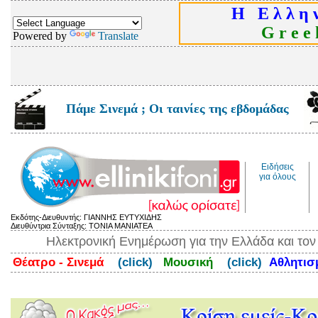
Η Ε λ λ η ν
G r e e k
Powered by
Translate
Πάμε Σινεμά ; Οι ταινίες της εβδομάδας
Ειδήσεις
για όλους
Εκδότης-Διευθυντής: ΓΙΑΝΝΗΣ ΕΥΤΥΧΙΔΗΣ
Διευθύντρια Σύνταξης: ΤΟΝΙΑ ΜΑΝΙΑΤΕΑ
Ηλεκτρονική Ενημέρωση για την Ελλάδα και το
Θέατρο - Σινεμά
(click)
Μουσική
(click)
Αθλητι