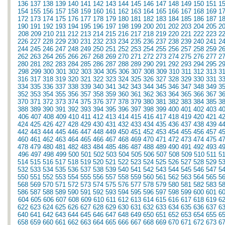
136
137
138
139
140
141
142
143
144
145
146
147
148
149
150
151
1
154
155
156
157
158
159
160
161
162
163
164
165
166
167
168
169
1
172
173
174
175
176
177
178
179
180
181
182
183
184
185
186
187
1
190
191
192
193
194
195
196
197
198
199
200
201
202
203
204
205
2
208
209
210
211
212
213
214
215
216
217
218
219
220
221
222
223
2
226
227
228
229
230
231
232
233
234
235
236
237
238
239
240
241
2
244
245
246
247
248
249
250
251
252
253
254
255
256
257
258
259
2
262
263
264
265
266
267
268
269
270
271
272
273
274
275
276
277
2
280
281
282
283
284
285
286
287
288
289
290
291
292
293
294
295
2
298
299
300
301
302
303
304
305
306
307
308
309
310
311
312
313
3
316
317
318
319
320
321
322
323
324
325
326
327
328
329
330
331
3
334
335
336
337
338
339
340
341
342
343
344
345
346
347
348
349
3
352
353
354
355
356
357
358
359
360
361
362
363
364
365
366
367
3
370
371
372
373
374
375
376
377
378
379
380
381
382
383
384
385
3
388
389
390
391
392
393
394
395
396
397
398
399
400
401
402
403
4
406
407
408
409
410
411
412
413
414
415
416
417
418
419
420
421
4
424
425
426
427
428
429
430
431
432
433
434
435
436
437
438
439
4
442
443
444
445
446
447
448
449
450
451
452
453
454
455
456
457
4
460
461
462
463
464
465
466
467
468
469
470
471
472
473
474
475
4
478
479
480
481
482
483
484
485
486
487
488
489
490
491
492
493
4
496
497
498
499
500
501
502
503
504
505
506
507
508
509
510
511
5
514
515
516
517
518
519
520
521
522
523
524
525
526
527
528
529
5
532
533
534
535
536
537
538
539
540
541
542
543
544
545
546
547
5
550
551
552
553
554
555
556
557
558
559
560
561
562
563
564
565
5
568
569
570
571
572
573
574
575
576
577
578
579
580
581
582
583
5
586
587
588
589
590
591
592
593
594
595
596
597
598
599
600
601
6
604
605
606
607
608
609
610
611
612
613
614
615
616
617
618
619
6
622
623
624
625
626
627
628
629
630
631
632
633
634
635
636
637
6
640
641
642
643
644
645
646
647
648
649
650
651
652
653
654
655
6
658
659
660
661
662
663
664
665
666
667
668
669
670
671
672
673
6