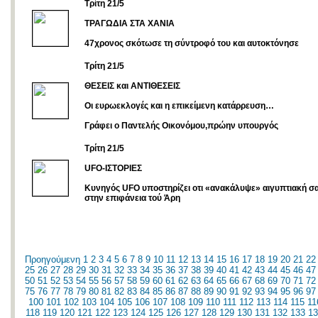
Tρίτη 21/5
ΤΡΑΓΩΔΙΑ ΣΤΑ ΧΑΝΙΑ
47χρονος σκότωσε τη σύντροφό του και αυτοκτόνησε
Τρίτη 21/5
ΘΕΣΕΙΣ και ΑΝΤΙΘΕΣΕΙΣ
Οι ευρωεκλογές και η επικείμενη κατάρρευση…
Γράφει ο Παντελής Οικονόμου,πρώην υπουργός
Tρίτη 21/5
UFO-ΙΣΤΟΡΙΕΣ
Κυνηγός UFO υποστηρίζει οτι «ανακάλυψε» αιγυπτιακή 
στην επιφάνεια τού Άρη
Προηγούμενη
1
2
3
4
5
6
7
8
9
10
11
12
13
14
15
16
17
18
19
20
21
22
25
26
27
28
29
30
31
32
33
34
35
36
37
38
39
40
41
42
43
44
45
46
47
50
51
52
53
54
55
56
57
58
59
60
61
62
63
64
65
66
67
68
69
70
71
72
75
76
77
78
79
80
81
82
83
84
85
86
87
88
89
90
91
92
93
94
95
96
97
100
101
102
103
104
105
106
107
108
109
110
111
112
113
114
115
11
118
119
120
121
122
123
124
125
126
127
128
129
130
131
132
133
13