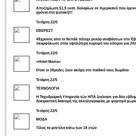
Αποζημίωση $1,5 εκατ. δολαρίων σε Αμερικανό που έμεινε 
χρόνια στη φυλακή!!!
Tετάρτη 22/5
ΕΒΕΡΕΣΤ
49χρονος απο το Νεπάλ πέτυχε ρεκόρ αναβάσεων στο Έβ
σκαρφάλωσε στην υψηλότερη κορυφή του κόσμου για 24
Tετάρτη 22/5
«Hotel Mama»
Όταν οι 30ρηδες ζουν ακόμη στο παιδικό τους δωμάτιο
Τετάρτη 22/5
ΤΕΧΝΟΛΟΓΙΑ
Η Ταχυδρομική Υπηρεσία τών ΗΠΑ ξεκίνησε για δύο εβδο
δοκιμαστική διανομή της αλληλογραφίας με φορτηγά χωρί
Τετάρτη 22/5
ΜΟΔΑ
Tέλος τα μοντέλα κάτω των 18 ετών