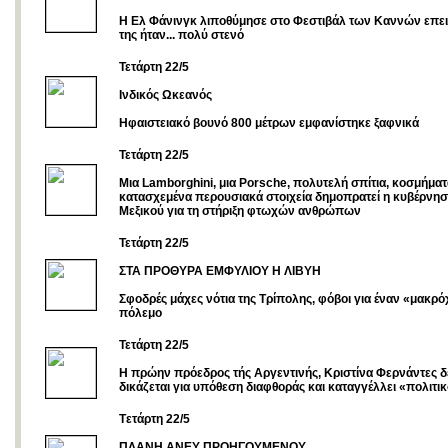
Η Ελ Φάνινγκ λιποθύμησε στο Φεστιβάλ των Καννών επει
της ήταν... πολύ στενό
Τετάρτη 22/5
Ινδικός Ωκεανός
Ηφαιστειακό βουνό 800 μέτρων εμφανίστηκε ξαφνικά
Τετάρτη 22/5
Μια Lamborghini, μια Porsche, πολυτελή σπίτια, κοσμήματα
κατασχεμένα περουσιακά στοιχεία δημοπρατεί η κυβέρνησ
Μεξικού για τη στήριξη φτωχών ανθρώπων
Τετάρτη 22/5
ΣΤΑ ΠΡΟΘΥΡΑ ΕΜΦΥΛΙΟΥ Η ΛΙΒΥΗ
Σφοδρές μάχες νότια της Τρίπολης, φόβοι για έναν «μακρ
πόλεμο
Τετάρτη 22/5
Η πρώην πρόεδρος τής Αργεντινής, Κριστίνα Φερνάντες δ
δικάζεται για υπόθεση διαφθοράς και καταγγέλλει «πολιτι
Tετάρτη 22/5
ΠΛΑΝΗ ΑΝΕΥ ΠΡΟΗΓΟΥΜΕΝΟΥ