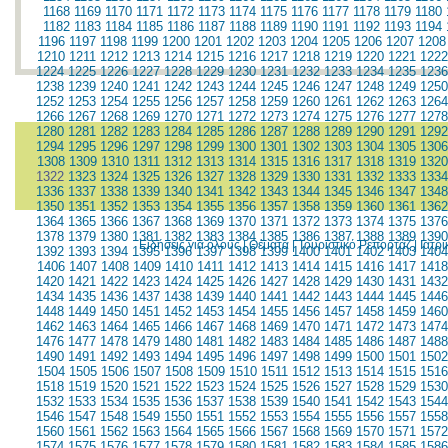
1168
1169
1170
1171
1172
1173
1174
1175
1176
1177
1178
1179
1180
1182
1183
1184
1185
1186
1187
1188
1189
1190
1191
1192
1193
1194
1196
1197
1198
1199
1200
1201
1202
1203
1204
1205
1206
1207
1208
1210
1211
1212
1213
1214
1215
1216
1217
1218
1219
1220
1221
1222
1224
1225
1226
1227
1228
1229
1230
1231
1232
1233
1234
1235
1236
1238
1239
1240
1241
1242
1243
1244
1245
1246
1247
1248
1249
1250
1252
1253
1254
1255
1256
1257
1258
1259
1260
1261
1262
1263
1264
1266
1267
1268
1269
1270
1271
1272
1273
1274
1275
1276
1277
1278
1280
1281
1282
1283
1284
1285
1286
1287
1288
1289
1290
1291
1292
1294
1295
1296
1297
1298
1299
1300
1301
1302
1303
1304
1305
1306
1308
1309
1310
1311
1312
1313
1314
1315
1316
1317
1318
1319
1320
1322
1323
1324
1325
1326
1327
1328
1329
1330
1331
1332
1333
1334
1336
1337
1338
1339
1340
1341
1342
1343
1344
1345
1346
1347
1348
1350
1351
1352
1353
1354
1355
1356
1357
1358
1359
1360
1361
1362
1364
1365
1366
1367
1368
1369
1370
1371
1372
1373
1374
1375
1376
1378
1379
1380
1381
1382
1383
1384
1385
1386
1387
1388
1389
1390
Ειδήσεις για όλους
|
Θέματα
|
Τουριστικό Ρεπορτάζ
|
Ιατρ
1392
1393
1394
1395
1396
1397
1398
1399
1400
1401
1402
1403
1404
1406
1407
1408
1409
1410
1411
1412
1413
1414
1415
1416
1417
1418
1420
1421
1422
1423
1424
1425
1426
1427
1428
1429
1430
1431
1432
1434
1435
1436
1437
1438
1439
1440
1441
1442
1443
1444
1445
1446
1448
1449
1450
1451
1452
1453
1454
1455
1456
1457
1458
1459
1460
1462
1463
1464
1465
1466
1467
1468
1469
1470
1471
1472
1473
1474
1476
1477
1478
1479
1480
1481
1482
1483
1484
1485
1486
1487
1488
1490
1491
1492
1493
1494
1495
1496
1497
1498
1499
1500
1501
1502
1504
1505
1506
1507
1508
1509
1510
1511
1512
1513
1514
1515
1516
1518
1519
1520
1521
1522
1523
1524
1525
1526
1527
1528
1529
1530
1532
1533
1534
1535
1536
1537
1538
1539
1540
1541
1542
1543
1544
1546
1547
1548
1549
1550
1551
1552
1553
1554
1555
1556
1557
1558
1560
1561
1562
1563
1564
1565
1566
1567
1568
1569
1570
1571
1572
1574
1575
1576
1577
1578
1579
1580
1581
1582
1583
1584
1585
1586