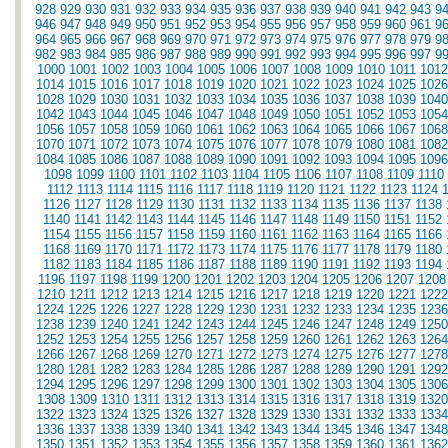
928
929
930
931
932
933
934
935
936
937
938
939
940
941
942
943
9
946
947
948
949
950
951
952
953
954
955
956
957
958
959
960
961
9
964
965
966
967
968
969
970
971
972
973
974
975
976
977
978
979
9
982
983
984
985
986
987
988
989
990
991
992
993
994
995
996
997
9
1000
1001
1002
1003
1004
1005
1006
1007
1008
1009
1010
1011
1012
1014
1015
1016
1017
1018
1019
1020
1021
1022
1023
1024
1025
1026
1028
1029
1030
1031
1032
1033
1034
1035
1036
1037
1038
1039
1040
1042
1043
1044
1045
1046
1047
1048
1049
1050
1051
1052
1053
1054
1056
1057
1058
1059
1060
1061
1062
1063
1064
1065
1066
1067
1068
1070
1071
1072
1073
1074
1075
1076
1077
1078
1079
1080
1081
1082
1084
1085
1086
1087
1088
1089
1090
1091
1092
1093
1094
1095
1096
1098
1099
1100
1101
1102
1103
1104
1105
1106
1107
1108
1109
1110
1112
1113
1114
1115
1116
1117
1118
1119
1120
1121
1122
1123
1124
1126
1127
1128
1129
1130
1131
1132
1133
1134
1135
1136
1137
1138
1140
1141
1142
1143
1144
1145
1146
1147
1148
1149
1150
1151
1152
1154
1155
1156
1157
1158
1159
1160
1161
1162
1163
1164
1165
1166
1168
1169
1170
1171
1172
1173
1174
1175
1176
1177
1178
1179
1180
1182
1183
1184
1185
1186
1187
1188
1189
1190
1191
1192
1193
1194
1196
1197
1198
1199
1200
1201
1202
1203
1204
1205
1206
1207
1208
1210
1211
1212
1213
1214
1215
1216
1217
1218
1219
1220
1221
1222
1224
1225
1226
1227
1228
1229
1230
1231
1232
1233
1234
1235
1236
1238
1239
1240
1241
1242
1243
1244
1245
1246
1247
1248
1249
1250
1252
1253
1254
1255
1256
1257
1258
1259
1260
1261
1262
1263
1264
1266
1267
1268
1269
1270
1271
1272
1273
1274
1275
1276
1277
1278
1280
1281
1282
1283
1284
1285
1286
1287
1288
1289
1290
1291
1292
1294
1295
1296
1297
1298
1299
1300
1301
1302
1303
1304
1305
1306
1308
1309
1310
1311
1312
1313
1314
1315
1316
1317
1318
1319
1320
1322
1323
1324
1325
1326
1327
1328
1329
1330
1331
1332
1333
1334
1336
1337
1338
1339
1340
1341
1342
1343
1344
1345
1346
1347
1348
1350
1351
1352
1353
1354
1355
1356
1357
1358
1359
1360
1361
1362