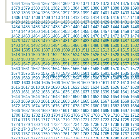
1364
1365
1366
1367
1368
1369
1370
1371
1372
1373
1374
1375
1376
1378
1379
1380
1381
1382
1383
1384
1385
1386
1387
1388
1389
1390
1392
1393
1394
1395
1396
1397
1398
1399
1400
1401
1402
1403
1404
1406
1407
1408
1409
1410
1411
1412
1413
1414
1415
1416
1417
1418
1420
1421
1422
1423
1424
1425
1426
1427
1428
1429
1430
1431
1432
1434
1435
1436
1437
1438
1439
1440
1441
1442
1443
1444
1445
1446
1448
1449
1450
1451
1452
1453
1454
1455
1456
1457
1458
1459
1460
1462
1463
1464
1465
1466
1467
1468
1469
1470
1471
1472
1473
1474
1476
1477
1478
1479
1480
1481
1482
1483
1484
1485
1486
1487
1488
1490
1491
1492
1493
1494
1495
1496
1497
1498
1499
1500
1501
1502
1504
1505
1506
1507
1508
1509
1510
1511
1512
1513
1514
1515
1516
1518
1519
1520
1521
1522
1523
1524
1525
1526
1527
1528
1529
1530
1532
1533
1534
1535
1536
1537
1538
1539
1540
1541
1542
1543
1544
1546
1547
1548
1549
1550
1551
1552
1553
1554
1555
1556
1557
1558
1560
1561
1562
1563
1564
1565
1566
1567
1568
1569
1570
1571
1572
1574
1575
1576
1577
1578
1579
1580
1581
1582
1583
1584
1585
1586
Ειδήσεις για όλους
|
Θέματα
|
Τουριστικό Ρεπορτάζ
|
Ιατρ
1588
1589
1590
1591
1592
1593
1594
1595
1596
1597
1598
1599
1600
1602
1603
1604
1605
1606
1607
1608
1609
1610
1611
1612
1613
1614
1616
1617
1618
1619
1620
1621
1622
1623
1624
1625
1626
1627
1628
1630
1631
1632
1633
1634
1635
1636
1637
1638
1639
1640
1641
1642
1644
1645
1646
1647
1648
1649
1650
1651
1652
1653
1654
1655
1656
1658
1659
1660
1661
1662
1663
1664
1665
1666
1667
1668
1669
1670
1672
1673
1674
1675
1676
1677
1678
1679
1680
1681
1682
1683
1684
1686
1687
1688
1689
1690
1691
1692
1693
1694
1695
1696
1697
1698
1700
1701
1702
1703
1704
1705
1706
1707
1708
1709
1710
1711
1712
1714
1715
1716
1717
1718
1719
1720
1721
1722
1723
1724
1725
1726
1728
1729
1730
1731
1732
1733
1734
1735
1736
1737
1738
1739
1740
1742
1743
1744
1745
1746
1747
1748
1749
1750
1751
1752
1753
1754
1756
1757
1758
1759
1760
1761
1762
1763
1764
1765
1766
1767
1768
1770
1771
1772
1773
1774
1775
1776
1777
1778
1779
1780
1781
1782