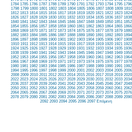
1784
1785
1786
1787
1788
1789
1790
1791
1792
1793
1794
1795
1796
1798
1799
1800
1801
1802
1803
1804
1805
1806
1807
1808
1809
181
1812
1813
1814
1815
1816
1817
1818
1819
1820
1821
1822
1823
1824
1826
1827
1828
1829
1830
1831
1832
1833
1834
1835
1836
1837
1838
1840
1841
1842
1843
1844
1845
1846
1847
1848
1849
1850
1851
1852
1854
1855
1856
1857
1858
1859
1860
1861
1862
1863
1864
1865
1866
1868
1869
1870
1871
1872
1873
1874
1875
1876
1877
1878
1879
1880
1882
1883
1884
1885
1886
1887
1888
1889
1890
1891
1892
1893
1894
1896
1897
1898
1899
1900
1901
1902
1903
1904
1905
1906
1907
1908
1910
1911
1912
1913
1914
1915
1916
1917
1918
1919
1920
1921
1922
1924
1925
1926
1927
1928
1929
1930
1931
1932
1933
1934
1935
1936
1938
1939
1940
1941
1942
1943
1944
1945
1946
1947
1948
1949
1950
1952
1953
1954
1955
1956
1957
1958
1959
1960
1961
1962
1963
1964
1966
1967
1968
1969
1970
1971
1972
1973
1974
1975
1976
1977
1978
1980
1981
1982
1983
1984
1985
1986
1987
1988
1989
1990
1991
1992
1994
1995
1996
1997
1998
1999
2000
2001
2002
2003
2004
2005
2006
2008
2009
2010
2011
2012
2013
2014
2015
2016
2017
2018
2019
2020
2022
2023
2024
2025
2026
2027
2028
2029
2030
2031
2032
2033
2034
2036
2037
2038
2039
2040
2041
2042
2043
2044
2045
2046
2047
2048
2050
2051
2052
2053
2054
2055
2056
2057
2058
2059
2060
2061
2062
2064
2065
2066
2067
2068
2069
2070
2071
2072
2073
2074
2075
2076
2078
2079
2080
2081
2082
2083
2084
2085
2086
2087
2088
2089
2090
2092
2093
2094
2095
2096
2097
Επόμενη