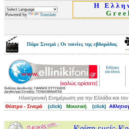
Η Ε λ λ η ν
G r e e k
Powered by
Translate
Πάμε Σινεμά ; Οι ταινίες της εβδομάδας
Ειδήσεις
για όλους
Εκδότης-Διευθυντής: ΓΙΑΝΝΗΣ ΕΥΤΥΧΙΔΗΣ
Διευθύντρια Σύνταξης: ΤΟΝΙΑ ΜΑΝΙΑΤΕΑ
Ηλεκτρονική Ενημέρωση για την Ελλάδα και το
Θέατρο - Σινεμά
(click)
Μουσική
(click)
Αθλητι