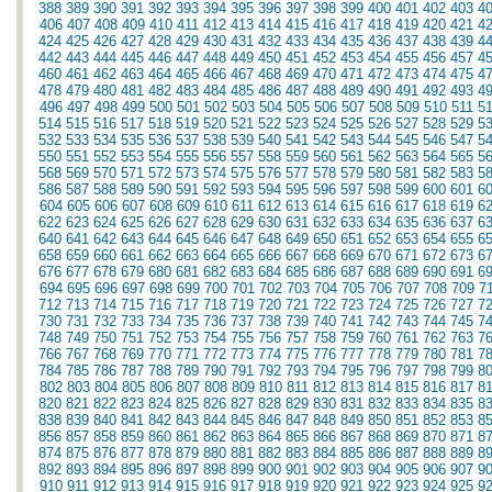
388
389
390
391
392
393
394
395
396
397
398
399
400
401
402
403
4
406
407
408
409
410
411
412
413
414
415
416
417
418
419
420
421
4
424
425
426
427
428
429
430
431
432
433
434
435
436
437
438
439
4
442
443
444
445
446
447
448
449
450
451
452
453
454
455
456
457
4
460
461
462
463
464
465
466
467
468
469
470
471
472
473
474
475
4
478
479
480
481
482
483
484
485
486
487
488
489
490
491
492
493
4
496
497
498
499
500
501
502
503
504
505
506
507
508
509
510
511
5
514
515
516
517
518
519
520
521
522
523
524
525
526
527
528
529
5
532
533
534
535
536
537
538
539
540
541
542
543
544
545
546
547
5
550
551
552
553
554
555
556
557
558
559
560
561
562
563
564
565
5
568
569
570
571
572
573
574
575
576
577
578
579
580
581
582
583
5
586
587
588
589
590
591
592
593
594
595
596
597
598
599
600
601
6
604
605
606
607
608
609
610
611
612
613
614
615
616
617
618
619
6
622
623
624
625
626
627
628
629
630
631
632
633
634
635
636
637
6
640
641
642
643
644
645
646
647
648
649
650
651
652
653
654
655
6
658
659
660
661
662
663
664
665
666
667
668
669
670
671
672
673
6
676
677
678
679
680
681
682
683
684
685
686
687
688
689
690
691
6
694
695
696
697
698
699
700
701
702
703
704
705
706
707
708
709
7
712
713
714
715
716
717
718
719
720
721
722
723
724
725
726
727
7
730
731
732
733
734
735
736
737
738
739
740
741
742
743
744
745
7
748
749
750
751
752
753
754
755
756
757
758
759
760
761
762
763
7
766
767
768
769
770
771
772
773
774
775
776
777
778
779
780
781
7
784
785
786
787
788
789
790
791
792
793
794
795
796
797
798
799
8
802
803
804
805
806
807
808
809
810
811
812
813
814
815
816
817
8
820
821
822
823
824
825
826
827
828
829
830
831
832
833
834
835
8
838
839
840
841
842
843
844
845
846
847
848
849
850
851
852
853
8
856
857
858
859
860
861
862
863
864
865
866
867
868
869
870
871
8
874
875
876
877
878
879
880
881
882
883
884
885
886
887
888
889
8
892
893
894
895
896
897
898
899
900
901
902
903
904
905
906
907
9
910
911
912
913
914
915
916
917
918
919
920
921
922
923
924
925
9