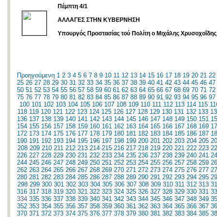
Πέμπτη 4/1
ΑΛΛΑΓΕΣ ΣΤΗΝ ΚΥΒΕΡΝΗΣΗ
Υπουργός Προστασίας τού Πολίτη ο Μιχάλης Χρυσοχοΐδης
Προηγούμενη
1
2
3
4
5
6
7
8
9
10
11
12
13
14
15
16
17
18
19
20
21
22
25
26
27
28
29
30
31
32
33
34
35
36
37
38
39
40
41
42
43
44
45
46
47
50
51
52
53
54
55
56
57
58
59
60
61
62
63
64
65
66
67
68
69
70
71
72
75
76
77
78
79
80
81
82
83
84
85
86
87
88
89
90
91
92
93
94
95
96
97
100
101
102
103
104
105
106
107
108
109
110
111
112
113
114
115
11
118
119
120
121
122
123
124
125
126
127
128
129
130
131
132
133
13
136
137
138
139
140
141
142
143
144
145
146
147
148
149
150
151
1
154
155
156
157
158
159
160
161
162
163
164
165
166
167
168
169
1
172
173
174
175
176
177
178
179
180
181
182
183
184
185
186
187
1
190
191
192
193
194
195
196
197
198
199
200
201
202
203
204
205
2
208
209
210
211
212
213
214
215
216
217
218
219
220
221
222
223
2
226
227
228
229
230
231
232
233
234
235
236
237
238
239
240
241
2
244
245
246
247
248
249
250
251
252
253
254
255
256
257
258
259
2
262
263
264
265
266
267
268
269
270
271
272
273
274
275
276
277
2
280
281
282
283
284
285
286
287
288
289
290
291
292
293
294
295
2
298
299
300
301
302
303
304
305
306
307
308
309
310
311
312
313
3
316
317
318
319
320
321
322
323
324
325
326
327
328
329
330
331
3
334
335
336
337
338
339
340
341
342
343
344
345
346
347
348
349
3
352
353
354
355
356
357
358
359
360
361
362
363
364
365
366
367
3
370
371
372
373
374
375
376
377
378
379
380
381
382
383
384
385
3