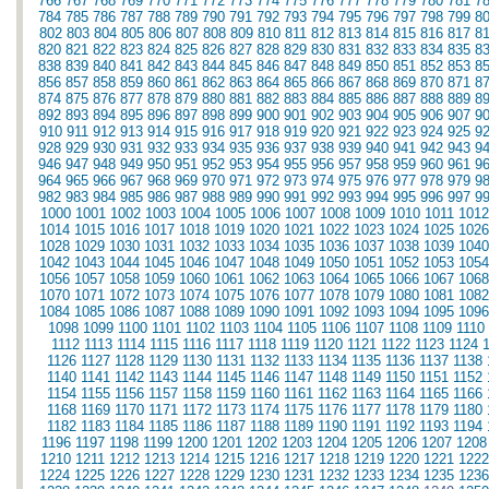
766
767
768
769
770
771
772
773
774
775
776
777
778
779
780
781
7
784
785
786
787
788
789
790
791
792
793
794
795
796
797
798
799
8
802
803
804
805
806
807
808
809
810
811
812
813
814
815
816
817
8
820
821
822
823
824
825
826
827
828
829
830
831
832
833
834
835
8
838
839
840
841
842
843
844
845
846
847
848
849
850
851
852
853
8
856
857
858
859
860
861
862
863
864
865
866
867
868
869
870
871
8
874
875
876
877
878
879
880
881
882
883
884
885
886
887
888
889
8
892
893
894
895
896
897
898
899
900
901
902
903
904
905
906
907
9
910
911
912
913
914
915
916
917
918
919
920
921
922
923
924
925
9
928
929
930
931
932
933
934
935
936
937
938
939
940
941
942
943
9
946
947
948
949
950
951
952
953
954
955
956
957
958
959
960
961
9
964
965
966
967
968
969
970
971
972
973
974
975
976
977
978
979
9
982
983
984
985
986
987
988
989
990
991
992
993
994
995
996
997
9
1000
1001
1002
1003
1004
1005
1006
1007
1008
1009
1010
1011
1012
1014
1015
1016
1017
1018
1019
1020
1021
1022
1023
1024
1025
1026
1028
1029
1030
1031
1032
1033
1034
1035
1036
1037
1038
1039
1040
1042
1043
1044
1045
1046
1047
1048
1049
1050
1051
1052
1053
1054
1056
1057
1058
1059
1060
1061
1062
1063
1064
1065
1066
1067
1068
1070
1071
1072
1073
1074
1075
1076
1077
1078
1079
1080
1081
1082
1084
1085
1086
1087
1088
1089
1090
1091
1092
1093
1094
1095
1096
1098
1099
1100
1101
1102
1103
1104
1105
1106
1107
1108
1109
1110
1112
1113
1114
1115
1116
1117
1118
1119
1120
1121
1122
1123
1124
1126
1127
1128
1129
1130
1131
1132
1133
1134
1135
1136
1137
1138
1140
1141
1142
1143
1144
1145
1146
1147
1148
1149
1150
1151
1152
1154
1155
1156
1157
1158
1159
1160
1161
1162
1163
1164
1165
1166
1168
1169
1170
1171
1172
1173
1174
1175
1176
1177
1178
1179
1180
1182
1183
1184
1185
1186
1187
1188
1189
1190
1191
1192
1193
1194
1196
1197
1198
1199
1200
1201
1202
1203
1204
1205
1206
1207
1208
1210
1211
1212
1213
1214
1215
1216
1217
1218
1219
1220
1221
1222
1224
1225
1226
1227
1228
1229
1230
1231
1232
1233
1234
1235
1236