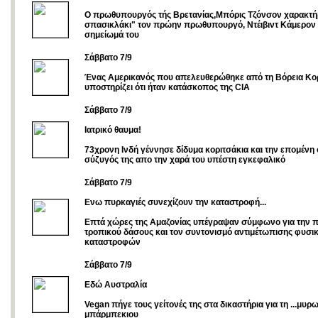
Ο πρωθυπουργός τής Βρετανίας,Μπόρις Τζόνσον χαρακτήρ
σπασικλάκι" τον πρώην πρωθυπουργό, Ντέιβιντ Κάμερον 
σημείωμά του
Σάββατο 7/9
Ένας Αμερικανός που απελευθερώθηκε από τη Βόρεια Κο
υποστηρίζει ότι ήταν κατάσκοπος της CIA
Σάββατο 7/9
Ιατρικό θαυμα!
73χρονη Iνδή γέννησε δίδυμα κοριτσάκια και την επομένη
σύζυγός της απο την χαρά του υπέστη εγκεφαλικό
Σάββατο 7/9
Ενω πυρκαγιές συνεχίζουν την καταστροφή...
Eπτά χώρες της Αμαζονίας υπέγραψαν σύμφωνο για την π
τροπικού δάσους και τον συντονισμό αντιμέτωπισης φυσι
καταστροφών
Σάββατο 7/9
Εδώ Αυστραλία
Vegan πήγε τους γείτονές της στα δικαστήρια για τη ...μυρ
μπάρμπεκιου