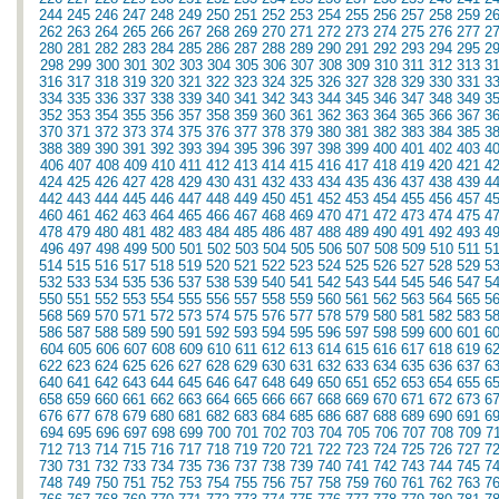
244
245
246
247
248
249
250
251
252
253
254
255
256
257
258
259
2
262
263
264
265
266
267
268
269
270
271
272
273
274
275
276
277
2
280
281
282
283
284
285
286
287
288
289
290
291
292
293
294
295
2
298
299
300
301
302
303
304
305
306
307
308
309
310
311
312
313
3
316
317
318
319
320
321
322
323
324
325
326
327
328
329
330
331
3
334
335
336
337
338
339
340
341
342
343
344
345
346
347
348
349
3
352
353
354
355
356
357
358
359
360
361
362
363
364
365
366
367
3
370
371
372
373
374
375
376
377
378
379
380
381
382
383
384
385
3
388
389
390
391
392
393
394
395
396
397
398
399
400
401
402
403
4
406
407
408
409
410
411
412
413
414
415
416
417
418
419
420
421
4
424
425
426
427
428
429
430
431
432
433
434
435
436
437
438
439
4
442
443
444
445
446
447
448
449
450
451
452
453
454
455
456
457
4
460
461
462
463
464
465
466
467
468
469
470
471
472
473
474
475
4
478
479
480
481
482
483
484
485
486
487
488
489
490
491
492
493
4
496
497
498
499
500
501
502
503
504
505
506
507
508
509
510
511
5
514
515
516
517
518
519
520
521
522
523
524
525
526
527
528
529
5
532
533
534
535
536
537
538
539
540
541
542
543
544
545
546
547
5
550
551
552
553
554
555
556
557
558
559
560
561
562
563
564
565
5
568
569
570
571
572
573
574
575
576
577
578
579
580
581
582
583
5
586
587
588
589
590
591
592
593
594
595
596
597
598
599
600
601
6
604
605
606
607
608
609
610
611
612
613
614
615
616
617
618
619
6
622
623
624
625
626
627
628
629
630
631
632
633
634
635
636
637
6
640
641
642
643
644
645
646
647
648
649
650
651
652
653
654
655
6
658
659
660
661
662
663
664
665
666
667
668
669
670
671
672
673
6
676
677
678
679
680
681
682
683
684
685
686
687
688
689
690
691
6
694
695
696
697
698
699
700
701
702
703
704
705
706
707
708
709
7
712
713
714
715
716
717
718
719
720
721
722
723
724
725
726
727
7
730
731
732
733
734
735
736
737
738
739
740
741
742
743
744
745
7
748
749
750
751
752
753
754
755
756
757
758
759
760
761
762
763
7