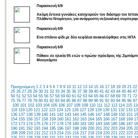
Παρασκευή 6/9
Ακόμη έντεκα γυναίκες κατηγορούν τον διάσημο τον Ισπαν
Πλάθιντο Ντομίνγκο, για ανάρμοστη σεξουαλική συμπερι
Παρασκευή 6/9
Eνα σπάνιο φίδι με δύο κεφάλια ανακαλύφθηκε στις ΗΠΑ
Παρασκευή 6/9
Πέθανε σε ηλικία 95 ετών ο πρώην πρόεδρος τής Ζιμπάμπ
Μουγκάμπε
Προηγούμενη
1
2
3
4
5
6
7
8
9
10
11
12
13
14
15
16
17
18
19
20
21
22
25
26
27
28
29
30
31
32
33
34
35
36
37
38
39
40
41
42
43
44
45
46
47
50
51
52
53
54
55
56
57
58
59
60
61
62
63
64
65
66
67
68
69
70
71
72
75
76
77
78
79
80
81
82
83
84
85
86
87
88
89
90
91
92
93
94
95
96
97
100
101
102
103
104
105
106
107
108
109
110
111
112
113
114
115
11
118
119
120
121
122
123
124
125
126
127
128
129
130
131
132
133
13
136
137
138
139
140
141
142
143
144
145
146
147
148
149
150
151
1
154
155
156
157
158
159
160
161
162
163
164
165
166
167
168
169
1
172
173
174
175
176
177
178
179
180
181
182
183
184
185
186
187
1
190
191
192
193
194
195
196
197
198
199
200
201
202
203
204
205
2
208
209
210
211
212
213
214
215
216
217
218
219
220
221
222
223
2
226
227
228
229
230
231
232
233
234
235
236
237
238
239
240
241
2