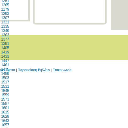
1251
1265
1279
1293
1307
1321
1335
1349
1363
1377
1391
1405
1419
1433
1447
1461
1475
ικά Θέματα
|
Παρουσίαση Βιβλίων
|
Επικοινωνία
1489
1503
1517
1531
1545
1559
1573
1587
1601
1615
1629
1643
1657