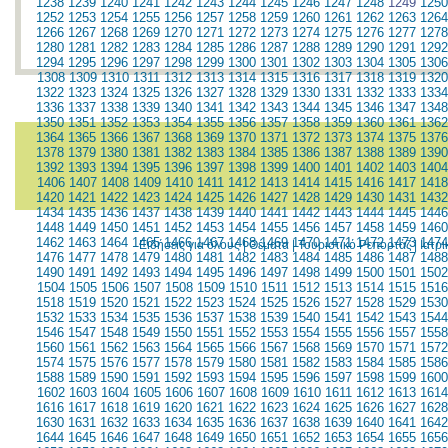
1238
1239
1240
1241
1242
1243
1244
1245
1246
1247
1248
1249
1250
1252
1253
1254
1255
1256
1257
1258
1259
1260
1261
1262
1263
1264
1266
1267
1268
1269
1270
1271
1272
1273
1274
1275
1276
1277
1278
1280
1281
1282
1283
1284
1285
1286
1287
1288
1289
1290
1291
1292
1294
1295
1296
1297
1298
1299
1300
1301
1302
1303
1304
1305
1306
1308
1309
1310
1311
1312
1313
1314
1315
1316
1317
1318
1319
1320
1322
1323
1324
1325
1326
1327
1328
1329
1330
1331
1332
1333
1334
1336
1337
1338
1339
1340
1341
1342
1343
1344
1345
1346
1347
1348
1350
1351
1352
1353
1354
1355
1356
1357
1358
1359
1360
1361
1362
1364
1365
1366
1367
1368
1369
1370
1371
1372
1373
1374
1375
1376
1378
1379
1380
1381
1382
1383
1384
1385
1386
1387
1388
1389
1390
1392
1393
1394
1395
1396
1397
1398
1399
1400
1401
1402
1403
1404
1406
1407
1408
1409
1410
1411
1412
1413
1414
1415
1416
1417
1418
1420
1421
1422
1423
1424
1425
1426
1427
1428
1429
1430
1431
1432
1434
1435
1436
1437
1438
1439
1440
1441
1442
1443
1444
1445
1446
1448
1449
1450
1451
1452
1453
1454
1455
1456
1457
1458
1459
1460
1462
1463
1464
1465
1466
1467
1468
1469
1470
1471
1472
1473
1474
Ειδήσεις για όλους
|
Θέματα
|
Τουριστικό Ρεπορτάζ
|
Ιατρ
1476
1477
1478
1479
1480
1481
1482
1483
1484
1485
1486
1487
1488
1490
1491
1492
1493
1494
1495
1496
1497
1498
1499
1500
1501
1502
1504
1505
1506
1507
1508
1509
1510
1511
1512
1513
1514
1515
1516
1518
1519
1520
1521
1522
1523
1524
1525
1526
1527
1528
1529
1530
1532
1533
1534
1535
1536
1537
1538
1539
1540
1541
1542
1543
1544
1546
1547
1548
1549
1550
1551
1552
1553
1554
1555
1556
1557
1558
1560
1561
1562
1563
1564
1565
1566
1567
1568
1569
1570
1571
1572
1574
1575
1576
1577
1578
1579
1580
1581
1582
1583
1584
1585
1586
1588
1589
1590
1591
1592
1593
1594
1595
1596
1597
1598
1599
1600
1602
1603
1604
1605
1606
1607
1608
1609
1610
1611
1612
1613
1614
1616
1617
1618
1619
1620
1621
1622
1623
1624
1625
1626
1627
1628
1630
1631
1632
1633
1634
1635
1636
1637
1638
1639
1640
1641
1642
1644
1645
1646
1647
1648
1649
1650
1651
1652
1653
1654
1655
1656