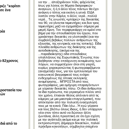
να την ... αποξηράνουν πάλι, ψάχνοντας
ίσως για λύσεις σε θέματα διατροφικών
ιζε "κορίτσι
αναγκών, ή ό,τι άλλο τέλος πάντων θα έχει
σε ένα
ανάγκη ο τόπος και εκείνη η γενιά. ΕΙΔΑ
λοιπόν στην Κάρλα, τι άλλο; νερά...πολλά
νερά... Τις γνωστές «μπάρες» της δεκαετίας
του 90, να γίνονται ταμιευτήρες και δυο τρεις
ταμιευτήρες μαζί να σχηματίζουν σήμερα μια
μικρή λίμνη. Τον περιφερειάρχη να ομιλεί στο
ρέα
βήμα για την σπουδαιότητα του έργου, που
χρειάστηκε δεκαετίες να υλοποιηθεί (και την
συμβολή βεβαίως πολλών ανθρώπων της
εξουσίας, της κεντρικής και της τοπικής). Είδα
πλειάδα ανθρώπων της διοίκησης και της
αυτοδιοίκησης, (ακόμα και της
...παραδιοίκησης) είδα σπουδαίους
υπαλλήλους της Ευρωπαϊκής Ένωσης που
 ο 82χρονος
βοήθησαν στην επιτάχυνση εκταμίευσης των
πόρων, να συμμετέχουν όλοι στη γιορτή,
κυρίως χειροκροτώντας ή φωτογραφιζόμενοι
(ανα)μεταξύ τους, για τον εμπλουτισμό του
κοινωνικού βιογραφικού τους ενόψει
ενδεχομένως της όποιας εκλογικής
αναμέτρησης... ΜΠΡΟΣΤΑ από τους
φωτογράφους, μια ομήγυρη «παραγόντων»
με γύρισαν δεκαετίες πίσω. Οι ίδιοι άνθρωποι
ροστασία του
τα ίδια πρόσωπα, πιο γερασμένα πλέον από
κών
τον χρόνο, έπιαναν θέσεις απέναντι από τις
κάμερες με μια μαεστρία επαγγελματική, που
απέκτησαν από την πολυετή ενασχολησή
τους με τα κοινά. Πάει λέω...Ή εγώ γέρασα
και τους βλέπω όλους ίδιους, ή δεν υπάρχουν
νέοι στον τόπο αυτό να δώσουν άλλη
ζωντάνια, άλλη προοπτική σε ότι έχει σχέση
με την ανάπτυξη ακόμα και με την πολιτική
εκπροσώπηση. Δήμαρχοι δεκαετιών, παλιοί
ωδιά από το
πρόεδροι κοινοτήτων, σύμβουλοι σιτεμένοι