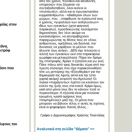
από τον χρόνο, πολιτικοί και διευθυντές
υπηρεσιών που ξέχασαν να
συνταξιοδοτηθούν, όλοι εκείνοι οι
«πολιτευτές», αλλά και οι πρωτοκλασάτοι
κομματάνθρωποι - «ιδιαίτεροι» όλων των
χώρων, που ...σταφίδωσε τα πρόσωπά τους
ο χρόνος, «γυρολόγοι των εκδηλώσεων»
ησίας στον
ιδίως των εγκαινίων (μετα φαγητού
παρακαλώ), προσδοκώντας τουλάχιστον
δημοσιότητα, δεν λένε ακόμα να
εγκαταλείψουν, να αποτραβηχτούν
παραχωρώντας τις θέσεις τους σε νέους
ανθρώπους, ορεξάτους για δουλειά, πιο
τάνα,
δυνατούς να χαράξουν το μέλλον που
Πετρόφ
άλωστε τους ανήκει... ΔΕΝ είχε τελειώσει η
τελετή των εγκαινίων εκεί στα παρακάρλια
χωράφια και μελαγχόλησα. Πήρα τον δρόμο
της επιστροφής. Άραγε τι ζητούσα και γω εκεί;
Πάνε πάνω από τρεις δεκαετίες τώρα από την
νόσο που
πρώτη σύσκεψη που είχα παρακολουθήσει
τότε ως ρεπόρτερ της «Ελευθερίας» για την
δημιουργία της λίμνης αλλά και την (στα
χαρτιά ακόμη) εκτροπή του Αχελώου! Οι
παλιοί «παράγοντες» πρέπει να κλείσουν τον
κύκλο της ζωής τους στα κοινά. Κρίμα όμως,
γιατί από μόνοι τους δεν το κάνουν ποτέ οι
περισσότεροι. Η εξουσία είναι μια πλούσια
ερωμένη, κρατά ομήρους τους
«τσιμπιμένους» μαζί της. Οι μόνοι που
μπορούν να βάλουν τέλος σ´αυτές τις σχέσεις
είναι οι ψηφοφόροι. Κανείς άλλος...
Γράφει ο Δημοσιογράφος Χρήστος Τσαντήλας
έλφους του
Αναλυτικά στη σελίδα "Θέματα" >>