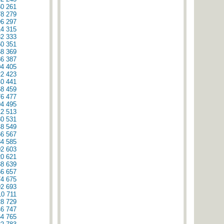
60
261
78
279
96
297
14
315
32
333
50
351
68
369
86
387
04
405
22
423
40
441
58
459
76
477
94
495
12
513
30
531
48
549
66
567
84
585
02
603
20
621
38
639
56
657
74
675
92
693
10
711
28
729
46
747
64
765