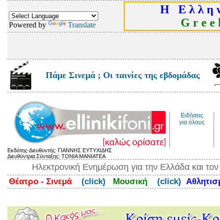
Η Ε λ λ η ν
G r e e k
Powered by
Translate
Πάμε Σινεμά ; Οι ταινίες της εβδομάδας
Ειδήσεις
για όλους
Εκδότης-Διευθυντής: ΓΙΑΝΝΗΣ ΕΥΤΥΧΙΔΗΣ
Διευθύντρια Σύνταξης: ΤΟΝΙΑ ΜΑΝΙΑΤΕΑ
Ηλεκτρονική Ενημέρωση για την Ελλάδα και το
Θέατρο - Σινεμά
(click)
Μουσική
(click)
Αθλητι