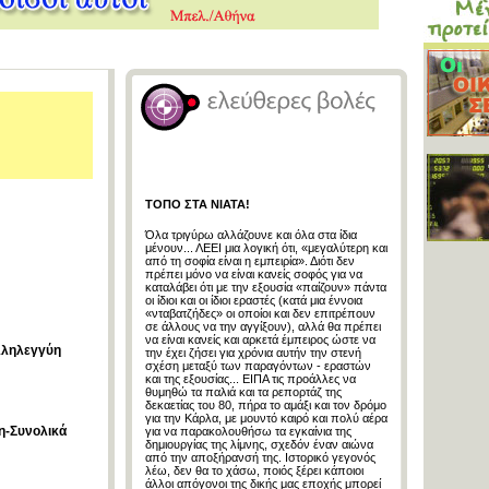
ΤΟΠΟ ΣΤΑ ΝΙΑΤΑ!
Όλα τριγύρω αλλάζουνε και όλα στα ίδια
μένουν... ΛΕΕΙ μια λογική ότι, «μεγαλύτερη και
από τη σοφία είναι η εμπειρία». Διότι δεν
πρέπει μόνο να είναι κανείς σοφός για να
καταλάβει ότι με την εξουσία «παίζουν» πάντα
οι ίδιοι και οι ίδιοι εραστές (κατά μια έννοια
«νταβατζήδες» οι οποίοι και δεν επιτρέπουν
σε άλλους να την αγγίξουν), αλλά θα πρέπει
να είναι κανείς και αρκετά έμπειρος ώστε να
αλληλεγγύη
την έχει ζήσει για χρόνια αυτήν την στενή
σχέση μεταξύ των παραγόντων - εραστών
και της εξουσίας... ΕΙΠΑ τις προάλλες να
θυμηθώ τα παλιά και τα ρεπορτάζ της
δεκαετίας του 80, πήρα το αμάξι και τον δρόμο
για την Κάρλα, με μουντό καιρό και πολύ αέρα
ση-Συνολικά
για να παρακολουθήσω τα εγκαίνια της
δημιουργίας της λίμνης, σχεδόν έναν αιώνα
από την αποξήρανσή της. Ιστορικό γεγονός
λέω, δεν θα το χάσω, ποιός ξέρει κάποιοι
άλλοι απόγονοι της δικής μας εποχής μπορεί