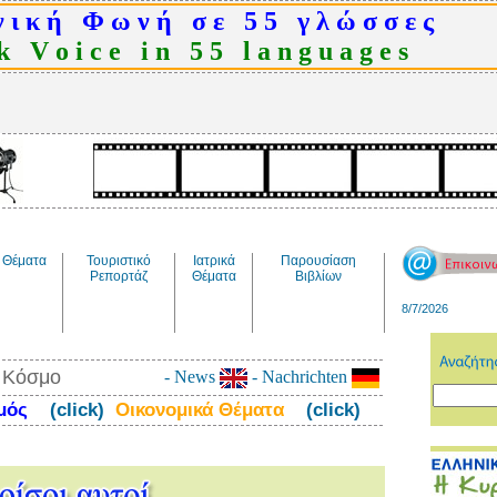
 ι κ ή Φ ω ν ή σ ε 5 5 γ λ ώ σ σ ε ς
 V o i c e i n 5 5 l a n g u a g e s
Θέματα
Τουριστικό
Ιατρικά
Παρουσίαση
Ρεπορτάζ
Θέματα
Βιβλίων
8/7/2026
ν Κόσμο
- News
- Nachrichten
σμός
(click)
Οικονομικά Θέματα
(click)