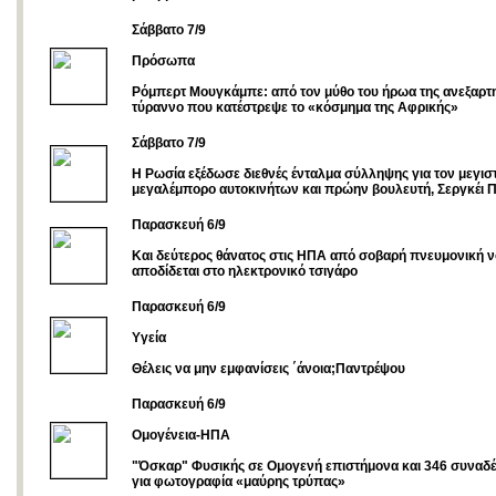
Σάββατο 7/9
Πρόσωπα
Ρόμπερτ Μουγκάμπε: από τον μύθο του ήρωα της ανεξαρτ
τύραννο που κατέστρεψε το «κόσμημα της Αφρικής»
Σάββατο 7/9
Η Ρωσία εξέδωσε διεθνές ένταλμα σύλληψης για τον μεγισ
μεγαλέμπορο αυτοκινήτων και πρώην βουλευτή, Σεργκέι 
Παρασκευή 6/9
Και δεύτερος θάνατος στις ΗΠΑ από σοβαρή πνευμονική 
αποδίδεται στο ηλεκτρονικό τσιγάρο
Παρασκευή 6/9
Υγεία
Θέλεις να μην εμφανίσεις ΄άνοια;Παντρέψου
Παρασκευή 6/9
Ομογένεια-ΗΠΑ
"Όσκαρ" Φυσικής σε Oμογενή επιστήμονα και 346 συναδ
για φωτογραφία «μαύρης τρύπας»