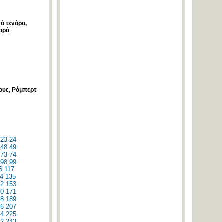
ό τενόρο,
φορά
ουε, Ρόμπερτ
23
24
48
49
73
74
98
99
6
117
4
135
52
153
70
171
88
189
06
207
24
225
42
243