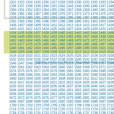
1322
1323
1324
1325
1326
1327
1328
1329
1330
1331
1332
1333
1334
1336
1337
1338
1339
1340
1341
1342
1343
1344
1345
1346
1347
1348
1350
1351
1352
1353
1354
1355
1356
1357
1358
1359
1360
1361
1362
1364
1365
1366
1367
1368
1369
1370
1371
1372
1373
1374
1375
1376
1378
1379
1380
1381
1382
1383
1384
1385
1386
1387
1388
1389
1390
1392
1393
1394
1395
1396
1397
1398
1399
1400
1401
1402
1403
1404
1406
1407
1408
1409
1410
1411
1412
1413
1414
1415
1416
1417
1418
1420
1421
1422
1423
1424
1425
1426
1427
1428
1429
1430
1431
1432
1434
1435
1436
1437
1438
1439
1440
1441
1442
1443
1444
1445
1446
1448
1449
1450
1451
1452
1453
1454
1455
1456
1457
1458
1459
1460
1462
1463
1464
1465
1466
1467
1468
1469
1470
1471
1472
1473
1474
1476
1477
1478
1479
1480
1481
1482
1483
1484
1485
1486
1487
1488
1490
1491
1492
1493
1494
1495
1496
1497
1498
1499
1500
1501
1502
1504
1505
1506
1507
1508
1509
1510
1511
1512
1513
1514
1515
1516
1518
1519
1520
1521
1522
1523
1524
1525
1526
1527
1528
1529
1530
1532
1533
1534
1535
1536
1537
1538
1539
1540
1541
1542
1543
1544
Ειδήσεις για όλους
|
Θέματα
|
Τουριστικό Ρεπορτάζ
|
Ιατρ
1546
1547
1548
1549
1550
1551
1552
1553
1554
1555
1556
1557
1558
1560
1561
1562
1563
1564
1565
1566
1567
1568
1569
1570
1571
1572
1574
1575
1576
1577
1578
1579
1580
1581
1582
1583
1584
1585
1586
1588
1589
1590
1591
1592
1593
1594
1595
1596
1597
1598
1599
1600
1602
1603
1604
1605
1606
1607
1608
1609
1610
1611
1612
1613
1614
1616
1617
1618
1619
1620
1621
1622
1623
1624
1625
1626
1627
1628
1630
1631
1632
1633
1634
1635
1636
1637
1638
1639
1640
1641
1642
1644
1645
1646
1647
1648
1649
1650
1651
1652
1653
1654
1655
1656
1658
1659
1660
1661
1662
1663
1664
1665
1666
1667
1668
1669
1670
1672
1673
1674
1675
1676
1677
1678
1679
1680
1681
1682
1683
1684
1686
1687
1688
1689
1690
1691
1692
1693
1694
1695
1696
1697
1698
1700
1701
1702
1703
1704
1705
1706
1707
1708
1709
1710
1711
1712
1714
1715
1716
1717
1718
1719
1720
1721
1722
1723
1724
1725
1726
1728
1729
1730
1731
1732
1733
1734
1735
1736
1737
1738
1739
1740