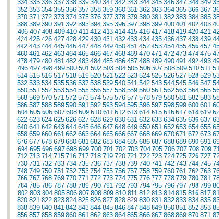
334
335
336
337
338
339
340
341
342
343
344
345
346
347
348
349
3
352
353
354
355
356
357
358
359
360
361
362
363
364
365
366
367
3
370
371
372
373
374
375
376
377
378
379
380
381
382
383
384
385
3
388
389
390
391
392
393
394
395
396
397
398
399
400
401
402
403
4
406
407
408
409
410
411
412
413
414
415
416
417
418
419
420
421
4
424
425
426
427
428
429
430
431
432
433
434
435
436
437
438
439
4
442
443
444
445
446
447
448
449
450
451
452
453
454
455
456
457
4
460
461
462
463
464
465
466
467
468
469
470
471
472
473
474
475
4
478
479
480
481
482
483
484
485
486
487
488
489
490
491
492
493
4
496
497
498
499
500
501
502
503
504
505
506
507
508
509
510
511
5
514
515
516
517
518
519
520
521
522
523
524
525
526
527
528
529
5
532
533
534
535
536
537
538
539
540
541
542
543
544
545
546
547
5
550
551
552
553
554
555
556
557
558
559
560
561
562
563
564
565
5
568
569
570
571
572
573
574
575
576
577
578
579
580
581
582
583
5
586
587
588
589
590
591
592
593
594
595
596
597
598
599
600
601
6
604
605
606
607
608
609
610
611
612
613
614
615
616
617
618
619
6
622
623
624
625
626
627
628
629
630
631
632
633
634
635
636
637
6
640
641
642
643
644
645
646
647
648
649
650
651
652
653
654
655
6
658
659
660
661
662
663
664
665
666
667
668
669
670
671
672
673
6
676
677
678
679
680
681
682
683
684
685
686
687
688
689
690
691
6
694
695
696
697
698
699
700
701
702
703
704
705
706
707
708
709
7
712
713
714
715
716
717
718
719
720
721
722
723
724
725
726
727
7
730
731
732
733
734
735
736
737
738
739
740
741
742
743
744
745
7
748
749
750
751
752
753
754
755
756
757
758
759
760
761
762
763
7
766
767
768
769
770
771
772
773
774
775
776
777
778
779
780
781
7
784
785
786
787
788
789
790
791
792
793
794
795
796
797
798
799
8
802
803
804
805
806
807
808
809
810
811
812
813
814
815
816
817
8
820
821
822
823
824
825
826
827
828
829
830
831
832
833
834
835
8
838
839
840
841
842
843
844
845
846
847
848
849
850
851
852
853
8
856
857
858
859
860
861
862
863
864
865
866
867
868
869
870
871
8