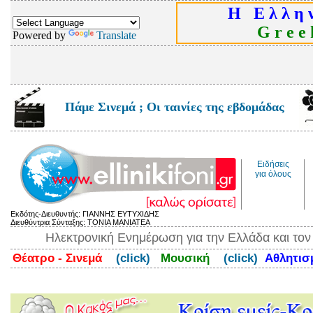
Η Ε λ λ η ν
G r e e k
Powered by
Translate
Πάμε Σινεμά ; Οι ταινίες της εβδομάδας
Ειδήσεις
για όλους
Εκδότης-Διευθυντής: ΓΙΑΝΝΗΣ ΕΥΤΥΧΙΔΗΣ
Διευθύντρια Σύνταξης: ΤΟΝΙΑ ΜΑΝΙΑΤΕΑ
Ηλεκτρονική Ενημέρωση για την Ελλάδα και το
Θέατρο - Σινεμά
(click)
Μουσική
(click)
Αθλητι