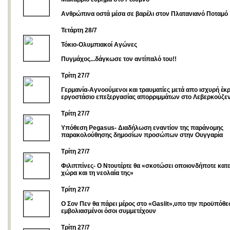
Ανθρώπινα οστά μέσα σε βαρέλι στον Πλατανιανό Ποταμό
Τετάρτη 28/7
Τόκιο-Ολυμπιακοί Αγώνες
Πυγμάχος...δάγκωσε τον αντίπαλό του!!
Τρίτη 27/7
Γερμανία-Aγνοούμενοι και τραυματίες μετά απο ισχυρή έκ
εργοστάσιο επεξεργασίας απορριμμάτων στο Λεβερκούζε
Tρίτη 27/7
Υπόθεση Pegasus- Διαδήλωση εναντίον της παράνομης
παρακολούθησης δημοσίων προσώπων στην Ουγγαρία
Τρίτη 27/7
Φιλιππίνες- Ο Ντουτέρτε θα «σκοτώσει οποιονδήποτε κατα
χώρα και τη νεολαία της»
Τρίτη 27/7
Ο Σον Πεν θα πάρει μέρος στο «Gaslit»,υπο την προϋπόθεσ
εμβολιασμένοι όσοι συμμετέχουν
Tρίτη 27/7