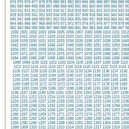
874
875
876
877
878
879
880
881
882
883
884
885
886
887
888
889
8
892
893
894
895
896
897
898
899
900
901
902
903
904
905
906
907
9
910
911
912
913
914
915
916
917
918
919
920
921
922
923
924
925
9
928
929
930
931
932
933
934
935
936
937
938
939
940
941
942
943
9
946
947
948
949
950
951
952
953
954
955
956
957
958
959
960
961
9
964
965
966
967
968
969
970
971
972
973
974
975
976
977
978
979
9
982
983
984
985
986
987
988
989
990
991
992
993
994
995
996
997
9
1000
1001
1002
1003
1004
1005
1006
1007
1008
1009
1010
1011
1012
1014
1015
1016
1017
1018
1019
1020
1021
1022
1023
1024
1025
1026
1028
1029
1030
1031
1032
1033
1034
1035
1036
1037
1038
1039
1040
1042
1043
1044
1045
1046
1047
1048
1049
1050
1051
1052
1053
1054
1056
1057
1058
1059
1060
1061
1062
1063
1064
1065
1066
1067
1068
1070
1071
1072
1073
1074
1075
1076
1077
1078
1079
1080
1081
1082
1084
1085
1086
1087
1088
1089
1090
1091
1092
1093
1094
1095
1096
1098
1099
1100
1101
1102
1103
1104
1105
1106
1107
1108
1109
1110
1112
1113
1114
1115
1116
1117
1118
1119
1120
1121
1122
1123
1124
1126
1127
1128
1129
1130
1131
1132
1133
1134
1135
1136
1137
1138
1140
1141
1142
1143
1144
1145
1146
1147
1148
1149
1150
1151
1152
1154
1155
1156
1157
1158
1159
1160
1161
1162
1163
1164
1165
1166
1168
1169
1170
1171
1172
1173
1174
1175
1176
1177
1178
1179
1180
1182
1183
1184
1185
1186
1187
1188
1189
1190
1191
1192
1193
1194
1196
1197
1198
1199
1200
1201
1202
1203
1204
1205
1206
1207
1208
1210
1211
1212
1213
1214
1215
1216
1217
1218
1219
1220
1221
1222
1224
1225
1226
1227
1228
1229
1230
1231
1232
1233
1234
1235
1236
1238
1239
1240
1241
1242
1243
1244
1245
1246
1247
1248
1249
1250
1252
1253
1254
1255
1256
1257
1258
1259
1260
1261
1262
1263
1264
1266
1267
1268
1269
1270
1271
1272
1273
1274
1275
1276
1277
1278
1280
1281
1282
1283
1284
1285
1286
1287
1288
1289
1290
1291
1292
1294
1295
1296
1297
1298
1299
1300
1301
1302
1303
1304
1305
1306
1308
1309
1310
1311
1312
1313
1314
1315
1316
1317
1318
1319
1320