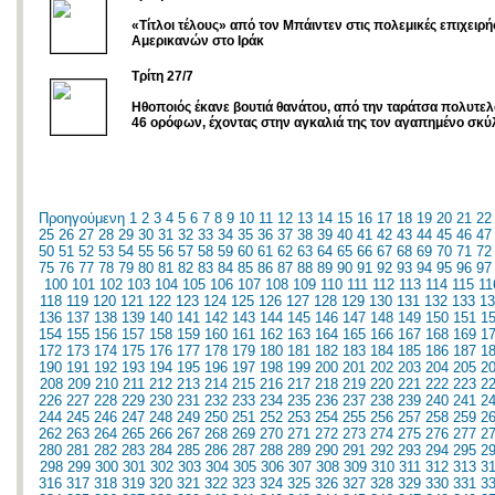
«Τίτλοι τέλους» από τον Μπάιντεν στις πολεμικές επιχειρή
Αμερικανών στο Ιράκ
Τρίτη 27/7
Ηθοποιός έκανε βουτιά θανάτου, από την ταράτσα πολυτελ
46 ορόφων, έχοντας στην αγκαλιά της τον αγαπημένο σκύλο
Προηγούμενη
1
2
3
4
5
6
7
8
9
10
11
12
13
14
15
16
17
18
19
20
21
22
25
26
27
28
29
30
31
32
33
34
35
36
37
38
39
40
41
42
43
44
45
46
47
50
51
52
53
54
55
56
57
58
59
60
61
62
63
64
65
66
67
68
69
70
71
72
75
76
77
78
79
80
81
82
83
84
85
86
87
88
89
90
91
92
93
94
95
96
97
100
101
102
103
104
105
106
107
108
109
110
111
112
113
114
115
11
118
119
120
121
122
123
124
125
126
127
128
129
130
131
132
133
13
136
137
138
139
140
141
142
143
144
145
146
147
148
149
150
151
1
154
155
156
157
158
159
160
161
162
163
164
165
166
167
168
169
1
172
173
174
175
176
177
178
179
180
181
182
183
184
185
186
187
1
190
191
192
193
194
195
196
197
198
199
200
201
202
203
204
205
2
208
209
210
211
212
213
214
215
216
217
218
219
220
221
222
223
2
226
227
228
229
230
231
232
233
234
235
236
237
238
239
240
241
2
244
245
246
247
248
249
250
251
252
253
254
255
256
257
258
259
2
262
263
264
265
266
267
268
269
270
271
272
273
274
275
276
277
2
280
281
282
283
284
285
286
287
288
289
290
291
292
293
294
295
2
298
299
300
301
302
303
304
305
306
307
308
309
310
311
312
313
3
316
317
318
319
320
321
322
323
324
325
326
327
328
329
330
331
3