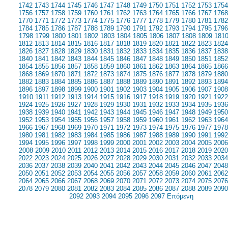
1742
1743
1744
1745
1746
1747
1748
1749
1750
1751
1752
1753
1754
1756
1757
1758
1759
1760
1761
1762
1763
1764
1765
1766
1767
1768
1770
1771
1772
1773
1774
1775
1776
1777
1778
1779
1780
1781
1782
1784
1785
1786
1787
1788
1789
1790
1791
1792
1793
1794
1795
1796
1798
1799
1800
1801
1802
1803
1804
1805
1806
1807
1808
1809
181
1812
1813
1814
1815
1816
1817
1818
1819
1820
1821
1822
1823
1824
1826
1827
1828
1829
1830
1831
1832
1833
1834
1835
1836
1837
1838
1840
1841
1842
1843
1844
1845
1846
1847
1848
1849
1850
1851
1852
1854
1855
1856
1857
1858
1859
1860
1861
1862
1863
1864
1865
1866
1868
1869
1870
1871
1872
1873
1874
1875
1876
1877
1878
1879
1880
1882
1883
1884
1885
1886
1887
1888
1889
1890
1891
1892
1893
1894
1896
1897
1898
1899
1900
1901
1902
1903
1904
1905
1906
1907
1908
1910
1911
1912
1913
1914
1915
1916
1917
1918
1919
1920
1921
1922
1924
1925
1926
1927
1928
1929
1930
1931
1932
1933
1934
1935
1936
1938
1939
1940
1941
1942
1943
1944
1945
1946
1947
1948
1949
1950
1952
1953
1954
1955
1956
1957
1958
1959
1960
1961
1962
1963
1964
1966
1967
1968
1969
1970
1971
1972
1973
1974
1975
1976
1977
1978
1980
1981
1982
1983
1984
1985
1986
1987
1988
1989
1990
1991
1992
1994
1995
1996
1997
1998
1999
2000
2001
2002
2003
2004
2005
2006
2008
2009
2010
2011
2012
2013
2014
2015
2016
2017
2018
2019
2020
2022
2023
2024
2025
2026
2027
2028
2029
2030
2031
2032
2033
2034
2036
2037
2038
2039
2040
2041
2042
2043
2044
2045
2046
2047
2048
2050
2051
2052
2053
2054
2055
2056
2057
2058
2059
2060
2061
2062
2064
2065
2066
2067
2068
2069
2070
2071
2072
2073
2074
2075
2076
2078
2079
2080
2081
2082
2083
2084
2085
2086
2087
2088
2089
2090
2092
2093
2094
2095
2096
2097
Επόμενη