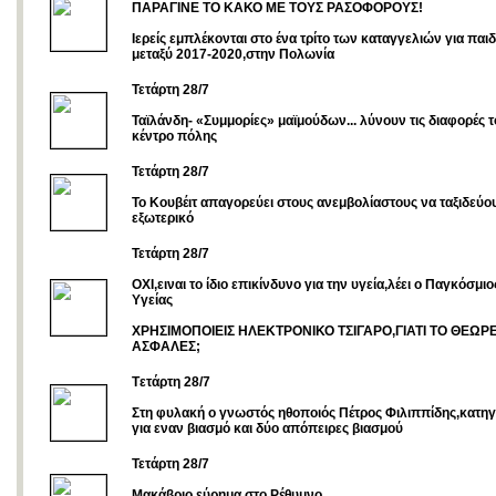
ΠΑΡΑΓΙΝΕ ΤΟ ΚΑΚΟ ΜΕ ΤΟΥΣ ΡΑΣΟΦΟΡΟΥΣ!
Ιερείς εμπλέκονται στο ένα τρίτο των καταγγελιών για παι
μεταξύ 2017-2020,στην Πολωνία
Τετάρτη 28/7
Ταϊλάνδη- «Συμμορίες» μαϊμούδων... λύνουν τις διαφορές τ
κέντρο πόλης
Τετάρτη 28/7
Το Κουβέιτ απαγορεύει στους ανεμβολίαστους να ταξιδεύο
εξωτερικό
Τετάρτη 28/7
ΟΧΙ,ειναι το ίδιο επικίνδυνο για την υγεία,λέει ο Παγκόσμ
Υγείας
ΧΡΗΣΙΜΟΠΟΙΕΙΣ ΗΛΕΚΤΡΟΝΙΚΟ ΤΣΙΓΑΡΟ,ΓΙΑΤΙ ΤΟ ΘΕΩΡΕ
ΑΣΦΑΛΕΣ;
Tετάρτη 28/7
Στη φυλακή ο γνωστός ηθοποιός Πέτρος Φιλιππίδης,κατη
για εναν βιασμό και δύο απόπειρες βιασμού
Τετάρτη 28/7
Μακάβριο εύρημα στο Ρέθυμνο