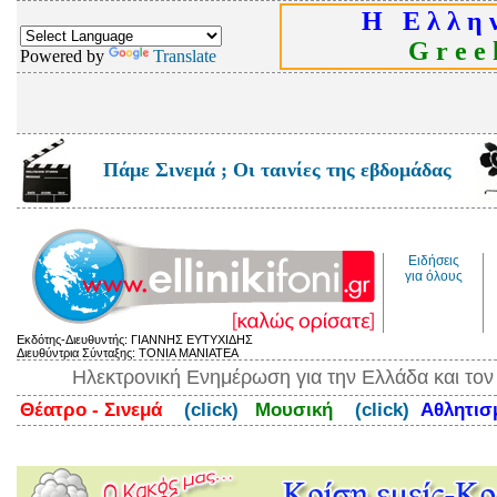
Η Ε λ λ η ν
G r e e k
Powered by
Translate
Πάμε Σινεμά ; Οι ταινίες της εβδομάδας
Ειδήσεις
για όλους
Εκδότης-Διευθυντής: ΓΙΑΝΝΗΣ ΕΥΤΥΧΙΔΗΣ
Διευθύντρια Σύνταξης: ΤΟΝΙΑ ΜΑΝΙΑΤΕΑ
Ηλεκτρονική Ενημέρωση για την Ελλάδα και το
Θέατρο - Σινεμά
(click)
Μουσική
(click)
Αθλητι