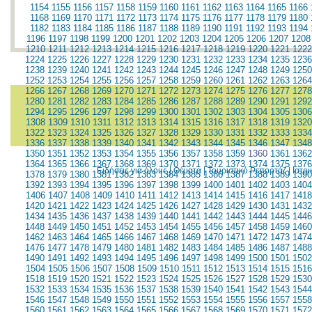
1154
1155
1156
1157
1158
1159
1160
1161
1162
1163
1164
1165
1166
1168
1169
1170
1171
1172
1173
1174
1175
1176
1177
1178
1179
1180
1182
1183
1184
1185
1186
1187
1188
1189
1190
1191
1192
1193
1194
1196
1197
1198
1199
1200
1201
1202
1203
1204
1205
1206
1207
1208
1210
1211
1212
1213
1214
1215
1216
1217
1218
1219
1220
1221
1222
1224
1225
1226
1227
1228
1229
1230
1231
1232
1233
1234
1235
1236
1238
1239
1240
1241
1242
1243
1244
1245
1246
1247
1248
1249
1250
1252
1253
1254
1255
1256
1257
1258
1259
1260
1261
1262
1263
1264
1266
1267
1268
1269
1270
1271
1272
1273
1274
1275
1276
1277
1278
1280
1281
1282
1283
1284
1285
1286
1287
1288
1289
1290
1291
1292
1294
1295
1296
1297
1298
1299
1300
1301
1302
1303
1304
1305
1306
1308
1309
1310
1311
1312
1313
1314
1315
1316
1317
1318
1319
1320
1322
1323
1324
1325
1326
1327
1328
1329
1330
1331
1332
1333
1334
1336
1337
1338
1339
1340
1341
1342
1343
1344
1345
1346
1347
1348
1350
1351
1352
1353
1354
1355
1356
1357
1358
1359
1360
1361
1362
1364
1365
1366
1367
1368
1369
1370
1371
1372
1373
1374
1375
1376
Ειδήσεις για όλους
|
Θέματα
|
Τουριστικό Ρεπορτάζ
|
Ιατρ
1378
1379
1380
1381
1382
1383
1384
1385
1386
1387
1388
1389
1390
1392
1393
1394
1395
1396
1397
1398
1399
1400
1401
1402
1403
1404
1406
1407
1408
1409
1410
1411
1412
1413
1414
1415
1416
1417
1418
1420
1421
1422
1423
1424
1425
1426
1427
1428
1429
1430
1431
1432
1434
1435
1436
1437
1438
1439
1440
1441
1442
1443
1444
1445
1446
1448
1449
1450
1451
1452
1453
1454
1455
1456
1457
1458
1459
1460
1462
1463
1464
1465
1466
1467
1468
1469
1470
1471
1472
1473
1474
1476
1477
1478
1479
1480
1481
1482
1483
1484
1485
1486
1487
1488
1490
1491
1492
1493
1494
1495
1496
1497
1498
1499
1500
1501
1502
1504
1505
1506
1507
1508
1509
1510
1511
1512
1513
1514
1515
1516
1518
1519
1520
1521
1522
1523
1524
1525
1526
1527
1528
1529
1530
1532
1533
1534
1535
1536
1537
1538
1539
1540
1541
1542
1543
1544
1546
1547
1548
1549
1550
1551
1552
1553
1554
1555
1556
1557
1558
1560
1561
1562
1563
1564
1565
1566
1567
1568
1569
1570
1571
1572