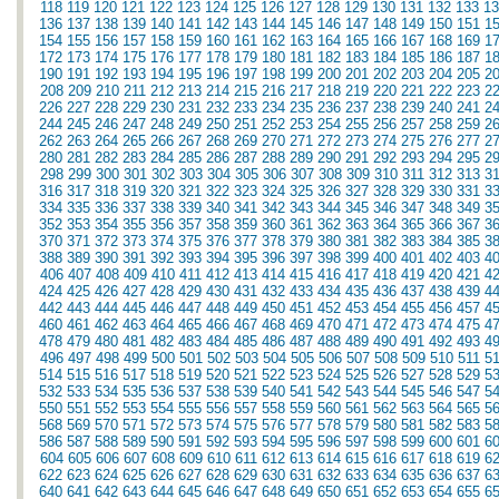
118
119
120
121
122
123
124
125
126
127
128
129
130
131
132
133
13
136
137
138
139
140
141
142
143
144
145
146
147
148
149
150
151
1
154
155
156
157
158
159
160
161
162
163
164
165
166
167
168
169
1
172
173
174
175
176
177
178
179
180
181
182
183
184
185
186
187
1
190
191
192
193
194
195
196
197
198
199
200
201
202
203
204
205
2
208
209
210
211
212
213
214
215
216
217
218
219
220
221
222
223
2
226
227
228
229
230
231
232
233
234
235
236
237
238
239
240
241
2
244
245
246
247
248
249
250
251
252
253
254
255
256
257
258
259
2
262
263
264
265
266
267
268
269
270
271
272
273
274
275
276
277
2
280
281
282
283
284
285
286
287
288
289
290
291
292
293
294
295
2
298
299
300
301
302
303
304
305
306
307
308
309
310
311
312
313
3
316
317
318
319
320
321
322
323
324
325
326
327
328
329
330
331
3
334
335
336
337
338
339
340
341
342
343
344
345
346
347
348
349
3
352
353
354
355
356
357
358
359
360
361
362
363
364
365
366
367
3
370
371
372
373
374
375
376
377
378
379
380
381
382
383
384
385
3
388
389
390
391
392
393
394
395
396
397
398
399
400
401
402
403
4
406
407
408
409
410
411
412
413
414
415
416
417
418
419
420
421
4
424
425
426
427
428
429
430
431
432
433
434
435
436
437
438
439
4
442
443
444
445
446
447
448
449
450
451
452
453
454
455
456
457
4
460
461
462
463
464
465
466
467
468
469
470
471
472
473
474
475
4
478
479
480
481
482
483
484
485
486
487
488
489
490
491
492
493
4
496
497
498
499
500
501
502
503
504
505
506
507
508
509
510
511
5
514
515
516
517
518
519
520
521
522
523
524
525
526
527
528
529
5
532
533
534
535
536
537
538
539
540
541
542
543
544
545
546
547
5
550
551
552
553
554
555
556
557
558
559
560
561
562
563
564
565
5
568
569
570
571
572
573
574
575
576
577
578
579
580
581
582
583
5
586
587
588
589
590
591
592
593
594
595
596
597
598
599
600
601
6
604
605
606
607
608
609
610
611
612
613
614
615
616
617
618
619
6
622
623
624
625
626
627
628
629
630
631
632
633
634
635
636
637
6
640
641
642
643
644
645
646
647
648
649
650
651
652
653
654
655
6