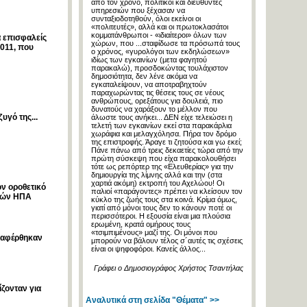
από τον χρόνο, πολιτικοί και διευθυντές
υπηρεσιών που ξέχασαν να
συνταξιοδοτηθούν, όλοι εκείνοι οι
«πολιτευτές», αλλά και οι πρωτοκλασάτοι
κομματάνθρωποι - «ιδιαίτεροι» όλων των
 επισφαλείς
χώρων, που ...σταφίδωσε τα πρόσωπά τους
2011, που
ο χρόνος, «γυρολόγοι των εκδηλώσεων»
ιδίως των εγκαινίων (μετα φαγητού
παρακαλώ), προσδοκώντας τουλάχιστον
δημοσιότητα, δεν λένε ακόμα να
εγκαταλείψουν, να αποτραβηχτούν
παραχωρώντας τις θέσεις τους σε νέους
ανθρώπους, ορεξάτους για δουλειά, πιο
δυνατούς να χαράξουν το μέλλον που
υγό της...
άλωστε τους ανήκει... ΔΕΝ είχε τελειώσει η
τελετή των εγκαινίων εκεί στα παρακάρλια
χωράφια και μελαγχόλησα. Πήρα τον δρόμο
της επιστροφής. Άραγε τι ζητούσα και γω εκεί;
Πάνε πάνω από τρεις δεκαετίες τώρα από την
πρώτη σύσκεψη που είχα παρακολουθήσει
τότε ως ρεπόρτερ της «Ελευθερίας» για την
δημιουργία της λίμνης αλλά και την (στα
χαρτιά ακόμη) εκτροπή του Αχελώου! Οι
ν οροθετικό
παλιοί «παράγοντες» πρέπει να κλείσουν τον
 τών ΗΠΑ
κύκλο της ζωής τους στα κοινά. Κρίμα όμως,
γιατί από μόνοι τους δεν το κάνουν ποτέ οι
περισσότεροι. Η εξουσία είναι μια πλούσια
ερωμένη, κρατά ομήρους τους
«τσιμπιμένους» μαζί της. Οι μόνοι που
ναφέρθηκαν
μπορούν να βάλουν τέλος σ´αυτές τις σχέσεις
είναι οι ψηφοφόροι. Κανείς άλλος...
Γράφει ο Δημοσιογράφος Χρήστος Τσαντήλας
ζονταν για
Αναλυτικά στη σελίδα "Θέματα" >>