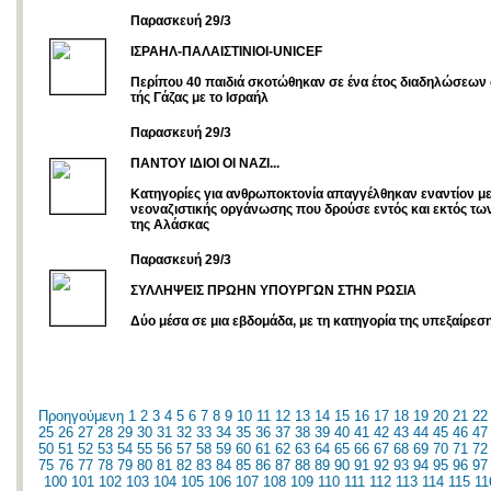
Παρασκευή 29/3
ΙΣΡΑΗΛ-ΠΑΛΑΙΣΤΙΝΙΟΙ-UNICEF
Περίπου 40 παιδιά σκοτώθηκαν σε ένα έτος διαδηλώσεων
τής Γάζας με το Ισραήλ
Παρασκευή 29/3
ΠΑΝΤΟΥ ΙΔΙΟΙ ΟΙ ΝΑΖΙ...
Κατηγορίες για ανθρωποκτονία απαγγέλθηκαν εναντίον μ
νεοναζιστικής οργάνωσης που δρούσε εντός και εκτός τ
της Αλάσκας
Παρασκευή 29/3
ΣΥΛΛΗΨΕΙΣ ΠΡΩΗΝ ΥΠΟΥΡΓΩΝ ΣΤΗΝ ΡΩΣΙΑ
Δύο μέσα σε μια εβδομάδα, με τη κατηγορία της υπεξαίρε
Προηγούμενη
1
2
3
4
5
6
7
8
9
10
11
12
13
14
15
16
17
18
19
20
21
22
25
26
27
28
29
30
31
32
33
34
35
36
37
38
39
40
41
42
43
44
45
46
47
50
51
52
53
54
55
56
57
58
59
60
61
62
63
64
65
66
67
68
69
70
71
72
75
76
77
78
79
80
81
82
83
84
85
86
87
88
89
90
91
92
93
94
95
96
97
100
101
102
103
104
105
106
107
108
109
110
111
112
113
114
115
11