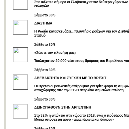
Στις κάλπες σήμερα οι Σλοβάκοι,για τον δεύτερο γύρο τω
εκλογών
Σάββατο 30/3
ΔΙΑΣΤΗΜΑ
Η Ρωσία κατασκευάζει... πλυντήριο ρούχων για τον Διεθν
Σταθμό
Σάββατο 30/3
«Σώστε τον πλανήτη μας»
Τουλάχιστον 20.000 νέοι στους δρόμους του Βερολίνου για
Σάββατο 30/3
ΑΒΕΒΑΙΟΤΗΤΑ ΚΑΙ ΣΥΓΧΙΣΗ ΜΕ ΤΟ BREXIT
Οι Βρετανοί βουλευτές απέρριψαν για τρίτη φορά τη συμφ
αποχώρησης απο την ΕΕ-Η στερλίνα σημειώνει πτώση
Σάββατο 30/3
ΔΕΙΝΟΠΑΘΟΥΝ ΣΤΗΝ ΑΡΓΕΝΤΙΝΗ
Στο 32% η φτώχεια στη χώρα το 2018, ενώ ο πρόεδρος Μα
Μάκρι υπόσχεται μόνο «αίμα, ιδρώτα και δάκρυα»
Σάββατο 30/3