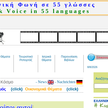
 ι κ ή Φ ω ν ή σ ε 5 5 γ λ ώ σ σ ε ς
 V o i c e i n 5 5 l a n g u a g e s
Θέματα
Τουριστικό
Ιατρικά
Παρουσίαση
Ρεπορτάζ
Θέματα
Βιβλίων
8/8/2026
ν Κόσμο
- News
- Nachrichten
σμός
(click)
Οικονομικά Θέματα
(click)