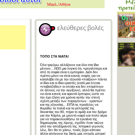
ΤΟΠΟ ΣΤΑ ΝΙΑΤΑ!
Όλα τριγύρω αλλάζουνε και όλα στα ίδια
μένουν... ΛΕΕΙ μια λογική ότι, «μεγαλύτερη και
από τη σοφία είναι η εμπειρία». Διότι δεν
πρέπει μόνο να είναι κανείς σοφός για να
καταλάβει ότι με την εξουσία «παίζουν» πάντα
οι ίδιοι και οι ίδιοι εραστές (κατά μια έννοια
«νταβατζήδες» οι οποίοι και δεν επιτρέπουν
σε άλλους να την αγγίξουν), αλλά θα πρέπει
να είναι κανείς και αρκετά έμπειρος ώστε να
την έχει ζήσει για χρόνια αυτήν την στενή
σχέση μεταξύ των παραγόντων - εραστών
και της εξουσίας... ΕΙΠΑ τις προάλλες να
θυμηθώ τα παλιά και τα ρεπορτάζ της
δεκαετίας του 80, πήρα το αμάξι και τον δρόμο
για την Κάρλα, με μουντό καιρό και πολύ αέρα
για να παρακολουθήσω τα εγκαίνια της
δημιουργίας της λίμνης, σχεδόν έναν αιώνα
από την αποξήρανσή της. Ιστορικό γεγονός
λέω, δεν θα το χάσω, ποιός ξέρει κάποιοι
άλλοι απόγονοι της δικής μας εποχής μπορεί