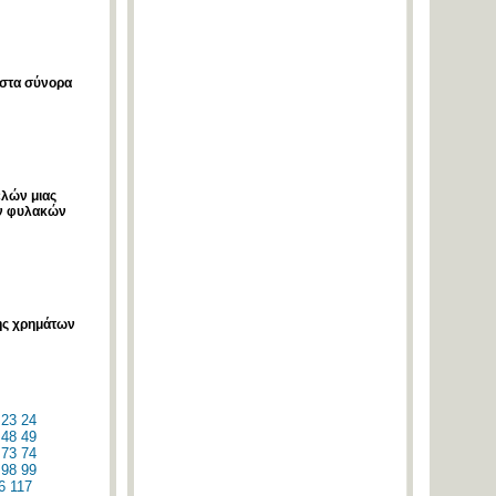
 στα σύνορα
ελών μιας
ων φυλακών
σης χρημάτων
23
24
48
49
73
74
98
99
6
117