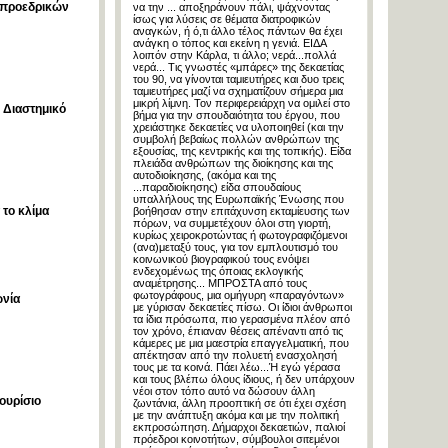
ν προεδρικών
να την ... αποξηράνουν πάλι, ψάχνοντας
ίσως για λύσεις σε θέματα διατροφικών
αναγκών, ή ό,τι άλλο τέλος πάντων θα έχει
ανάγκη ο τόπος και εκείνη η γενιά. ΕΙΔΑ
λοιπόν στην Κάρλα, τι άλλο; νερά...πολλά
νερά... Τις γνωστές «μπάρες» της δεκαετίας
του 90, να γίνονται ταμιευτήρες και δυο τρεις
ταμιευτήρες μαζί να σχηματίζουν σήμερα μια
μικρή λίμνη. Τον περιφερειάρχη να ομιλεί στο
ή Διαστημικό
βήμα για την σπουδαιότητα του έργου, που
χρειάστηκε δεκαετίες να υλοποιηθεί (και την
συμβολή βεβαίως πολλών ανθρώπων της
εξουσίας, της κεντρικής και της τοπικής). Είδα
πλειάδα ανθρώπων της διοίκησης και της
αυτοδιοίκησης, (ακόμα και της
...παραδιοίκησης) είδα σπουδαίους
υπαλλήλους της Ευρωπαϊκής Ένωσης που
 το κλίμα
βοήθησαν στην επιτάχυνση εκταμίευσης των
πόρων, να συμμετέχουν όλοι στη γιορτή,
κυρίως χειροκροτώντας ή φωτογραφιζόμενοι
(ανα)μεταξύ τους, για τον εμπλουτισμό του
κοινωνικού βιογραφικού τους ενόψει
ενδεχομένως της όποιας εκλογικής
αναμέτρησης... ΜΠΡΟΣΤΑ από τους
φωτογράφους, μια ομήγυρη «παραγόντων»
ωνία
με γύρισαν δεκαετίες πίσω. Οι ίδιοι άνθρωποι
τα ίδια πρόσωπα, πιο γερασμένα πλέον από
τον χρόνο, έπιαναν θέσεις απέναντι από τις
κάμερες με μια μαεστρία επαγγελματική, που
απέκτησαν από την πολυετή ενασχολησή
τους με τα κοινά. Πάει λέω...Ή εγώ γέρασα
και τους βλέπω όλους ίδιους, ή δεν υπάρχουν
νέοι στον τόπο αυτό να δώσουν άλλη
ουρίσιο
ζωντάνια, άλλη προοπτική σε ότι έχει σχέση
με την ανάπτυξη ακόμα και με την πολιτική
εκπροσώπηση. Δήμαρχοι δεκαετιών, παλιοί
πρόεδροι κοινοτήτων, σύμβουλοι σιτεμένοι