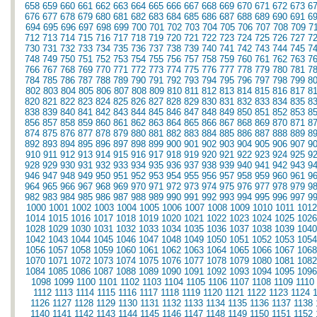
658
659
660
661
662
663
664
665
666
667
668
669
670
671
672
673
6
676
677
678
679
680
681
682
683
684
685
686
687
688
689
690
691
6
694
695
696
697
698
699
700
701
702
703
704
705
706
707
708
709
7
712
713
714
715
716
717
718
719
720
721
722
723
724
725
726
727
7
730
731
732
733
734
735
736
737
738
739
740
741
742
743
744
745
7
748
749
750
751
752
753
754
755
756
757
758
759
760
761
762
763
7
766
767
768
769
770
771
772
773
774
775
776
777
778
779
780
781
7
784
785
786
787
788
789
790
791
792
793
794
795
796
797
798
799
8
802
803
804
805
806
807
808
809
810
811
812
813
814
815
816
817
8
820
821
822
823
824
825
826
827
828
829
830
831
832
833
834
835
8
838
839
840
841
842
843
844
845
846
847
848
849
850
851
852
853
8
856
857
858
859
860
861
862
863
864
865
866
867
868
869
870
871
8
874
875
876
877
878
879
880
881
882
883
884
885
886
887
888
889
8
892
893
894
895
896
897
898
899
900
901
902
903
904
905
906
907
9
910
911
912
913
914
915
916
917
918
919
920
921
922
923
924
925
9
928
929
930
931
932
933
934
935
936
937
938
939
940
941
942
943
9
946
947
948
949
950
951
952
953
954
955
956
957
958
959
960
961
9
964
965
966
967
968
969
970
971
972
973
974
975
976
977
978
979
9
982
983
984
985
986
987
988
989
990
991
992
993
994
995
996
997
9
1000
1001
1002
1003
1004
1005
1006
1007
1008
1009
1010
1011
1012
1014
1015
1016
1017
1018
1019
1020
1021
1022
1023
1024
1025
1026
1028
1029
1030
1031
1032
1033
1034
1035
1036
1037
1038
1039
1040
1042
1043
1044
1045
1046
1047
1048
1049
1050
1051
1052
1053
1054
1056
1057
1058
1059
1060
1061
1062
1063
1064
1065
1066
1067
1068
1070
1071
1072
1073
1074
1075
1076
1077
1078
1079
1080
1081
1082
1084
1085
1086
1087
1088
1089
1090
1091
1092
1093
1094
1095
1096
1098
1099
1100
1101
1102
1103
1104
1105
1106
1107
1108
1109
1110
1112
1113
1114
1115
1116
1117
1118
1119
1120
1121
1122
1123
1124
1126
1127
1128
1129
1130
1131
1132
1133
1134
1135
1136
1137
1138
1140
1141
1142
1143
1144
1145
1146
1147
1148
1149
1150
1151
1152