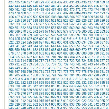
424
425
426
427
428
429
430
431
432
433
434
435
436
437
438
439
4
442
443
444
445
446
447
448
449
450
451
452
453
454
455
456
457
4
460
461
462
463
464
465
466
467
468
469
470
471
472
473
474
475
4
478
479
480
481
482
483
484
485
486
487
488
489
490
491
492
493
4
496
497
498
499
500
501
502
503
504
505
506
507
508
509
510
511
5
514
515
516
517
518
519
520
521
522
523
524
525
526
527
528
529
5
532
533
534
535
536
537
538
539
540
541
542
543
544
545
546
547
5
550
551
552
553
554
555
556
557
558
559
560
561
562
563
564
565
5
568
569
570
571
572
573
574
575
576
577
578
579
580
581
582
583
5
586
587
588
589
590
591
592
593
594
595
596
597
598
599
600
601
6
604
605
606
607
608
609
610
611
612
613
614
615
616
617
618
619
6
622
623
624
625
626
627
628
629
630
631
632
633
634
635
636
637
6
640
641
642
643
644
645
646
647
648
649
650
651
652
653
654
655
6
658
659
660
661
662
663
664
665
666
667
668
669
670
671
672
673
6
676
677
678
679
680
681
682
683
684
685
686
687
688
689
690
691
6
694
695
696
697
698
699
700
701
702
703
704
705
706
707
708
709
7
712
713
714
715
716
717
718
719
720
721
722
723
724
725
726
727
7
730
731
732
733
734
735
736
737
738
739
740
741
742
743
744
745
7
748
749
750
751
752
753
754
755
756
757
758
759
760
761
762
763
7
766
767
768
769
770
771
772
773
774
775
776
777
778
779
780
781
7
784
785
786
787
788
789
790
791
792
793
794
795
796
797
798
799
8
802
803
804
805
806
807
808
809
810
811
812
813
814
815
816
817
8
820
821
822
823
824
825
826
827
828
829
830
831
832
833
834
835
8
838
839
840
841
842
843
844
845
846
847
848
849
850
851
852
853
8
856
857
858
859
860
861
862
863
864
865
866
867
868
869
870
871
8
874
875
876
877
878
879
880
881
882
883
884
885
886
887
888
889
8
892
893
894
895
896
897
898
899
900
901
902
903
904
905
906
907
9
910
911
912
913
914
915
916
917
918
919
920
921
922
923
924
925
9
928
929
930
931
932
933
934
935
936
937
938
939
940
941
942
943
9
946
947
948
949
950
951
952
953
954
955
956
957
958
959
960
961
9