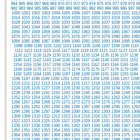
964
965
966
967
968
969
970
971
972
973
974
975
976
977
978
979
9
982
983
984
985
986
987
988
989
990
991
992
993
994
995
996
997
9
1000
1001
1002
1003
1004
1005
1006
1007
1008
1009
1010
1011
1012
1014
1015
1016
1017
1018
1019
1020
1021
1022
1023
1024
1025
1026
1028
1029
1030
1031
1032
1033
1034
1035
1036
1037
1038
1039
1040
1042
1043
1044
1045
1046
1047
1048
1049
1050
1051
1052
1053
1054
1056
1057
1058
1059
1060
1061
1062
1063
1064
1065
1066
1067
1068
1070
1071
1072
1073
1074
1075
1076
1077
1078
1079
1080
1081
1082
1084
1085
1086
1087
1088
1089
1090
1091
1092
1093
1094
1095
1096
1098
1099
1100
1101
1102
1103
1104
1105
1106
1107
1108
1109
1110
1112
1113
1114
1115
1116
1117
1118
1119
1120
1121
1122
1123
1124
1126
1127
1128
1129
1130
1131
1132
1133
1134
1135
1136
1137
1138
1140
1141
1142
1143
1144
1145
1146
1147
1148
1149
1150
1151
1152
1154
1155
1156
1157
1158
1159
1160
1161
1162
1163
1164
1165
1166
1168
1169
1170
1171
1172
1173
1174
1175
1176
1177
1178
1179
1180
1182
1183
1184
1185
1186
1187
1188
1189
1190
1191
1192
1193
1194
1196
1197
1198
1199
1200
1201
1202
1203
1204
1205
1206
1207
1208
1210
1211
1212
1213
1214
1215
1216
1217
1218
1219
1220
1221
1222
1224
1225
1226
1227
1228
1229
1230
1231
1232
1233
1234
1235
1236
1238
1239
1240
1241
1242
1243
1244
1245
1246
1247
1248
1249
1250
1252
1253
1254
1255
1256
1257
1258
1259
1260
1261
1262
1263
1264
1266
1267
1268
1269
1270
1271
1272
1273
1274
1275
1276
1277
1278
1280
1281
1282
1283
1284
1285
1286
1287
1288
1289
1290
1291
1292
1294
1295
1296
1297
1298
1299
1300
1301
1302
1303
1304
1305
1306
1308
1309
1310
1311
1312
1313
1314
1315
1316
1317
1318
1319
1320
1322
1323
1324
1325
1326
1327
1328
1329
1330
1331
1332
1333
1334
1336
1337
1338
1339
1340
1341
1342
1343
1344
1345
1346
1347
1348
1350
1351
1352
1353
1354
1355
1356
1357
1358
1359
1360
1361
1362
1364
1365
1366
1367
1368
1369
1370
1371
1372
1373
1374
1375
1376
1378
1379
1380
1381
1382
1383
1384
1385
1386
1387
1388
1389
1390