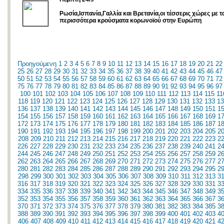
Ρωσία,Ισπανία,Γαλλία και Βρετανία,οι τέσσερις χώρες με τ
περισσότερα κρούσματα κορωνοϊού στην Ευρώπη
Προηγούμενη
1
2
3
4
5
6
7
8
9
10
11
12
13
14
15
16
17
18
19
20
21
22
25
26
27
28
29
30
31
32
33
34
35
36
37
38
39
40
41
42
43
44
45
46
47
50
51
52
53
54
55
56
57
58
59
60
61
62
63
64
65
66
67
68
69
70
71
72
75
76
77
78
79
80
81
82
83
84
85
86
87
88
89
90
91
92
93
94
95
96
97
100
101
102
103
104
105
106
107
108
109
110
111
112
113
114
115
11
118
119
120
121
122
123
124
125
126
127
128
129
130
131
132
133
13
136
137
138
139
140
141
142
143
144
145
146
147
148
149
150
151
1
154
155
156
157
158
159
160
161
162
163
164
165
166
167
168
169
1
172
173
174
175
176
177
178
179
180
181
182
183
184
185
186
187
1
190
191
192
193
194
195
196
197
198
199
200
201
202
203
204
205
2
208
209
210
211
212
213
214
215
216
217
218
219
220
221
222
223
2
226
227
228
229
230
231
232
233
234
235
236
237
238
239
240
241
2
244
245
246
247
248
249
250
251
252
253
254
255
256
257
258
259
2
262
263
264
265
266
267
268
269
270
271
272
273
274
275
276
277
2
280
281
282
283
284
285
286
287
288
289
290
291
292
293
294
295
2
298
299
300
301
302
303
304
305
306
307
308
309
310
311
312
313
3
316
317
318
319
320
321
322
323
324
325
326
327
328
329
330
331
3
334
335
336
337
338
339
340
341
342
343
344
345
346
347
348
349
3
352
353
354
355
356
357
358
359
360
361
362
363
364
365
366
367
3
370
371
372
373
374
375
376
377
378
379
380
381
382
383
384
385
3
388
389
390
391
392
393
394
395
396
397
398
399
400
401
402
403
4
406
407
408
409
410
411
412
413
414
415
416
417
418
419
420
421
4