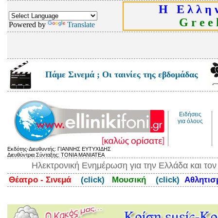
Η Ε λ λ η ν
G r e e k
Powered by
Translate
Πάμε Σινεμά ; Οι ταινίες της εβδομάδας
Ειδήσεις
για όλους
Εκδότης-Διευθυντής: ΓΙΑΝΝΗΣ ΕΥΤΥΧΙΔΗΣ
Διευθύντρια Σύνταξης: ΤΟΝΙΑ ΜΑΝΙΑΤΕΑ
Ηλεκτρονική Ενημέρωση για την Ελλάδα και το
Θέατρο - Σινεμά
(click)
Μουσική
(click)
Αθλητι