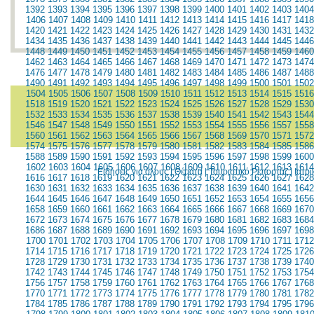
1392
1393
1394
1395
1396
1397
1398
1399
1400
1401
1402
1403
1404
1406
1407
1408
1409
1410
1411
1412
1413
1414
1415
1416
1417
1418
1420
1421
1422
1423
1424
1425
1426
1427
1428
1429
1430
1431
1432
1434
1435
1436
1437
1438
1439
1440
1441
1442
1443
1444
1445
1446
1448
1449
1450
1451
1452
1453
1454
1455
1456
1457
1458
1459
1460
1462
1463
1464
1465
1466
1467
1468
1469
1470
1471
1472
1473
1474
1476
1477
1478
1479
1480
1481
1482
1483
1484
1485
1486
1487
1488
1490
1491
1492
1493
1494
1495
1496
1497
1498
1499
1500
1501
1502
1504
1505
1506
1507
1508
1509
1510
1511
1512
1513
1514
1515
1516
1518
1519
1520
1521
1522
1523
1524
1525
1526
1527
1528
1529
1530
1532
1533
1534
1535
1536
1537
1538
1539
1540
1541
1542
1543
1544
1546
1547
1548
1549
1550
1551
1552
1553
1554
1555
1556
1557
1558
1560
1561
1562
1563
1564
1565
1566
1567
1568
1569
1570
1571
1572
1574
1575
1576
1577
1578
1579
1580
1581
1582
1583
1584
1585
1586
1588
1589
1590
1591
1592
1593
1594
1595
1596
1597
1598
1599
1600
1602
1603
1604
1605
1606
1607
1608
1609
1610
1611
1612
1613
1614
Ειδήσεις για όλους
|
Θέματα
|
Τουριστικό Ρεπορτάζ
|
Ιατρ
1616
1617
1618
1619
1620
1621
1622
1623
1624
1625
1626
1627
1628
1630
1631
1632
1633
1634
1635
1636
1637
1638
1639
1640
1641
1642
1644
1645
1646
1647
1648
1649
1650
1651
1652
1653
1654
1655
1656
1658
1659
1660
1661
1662
1663
1664
1665
1666
1667
1668
1669
1670
1672
1673
1674
1675
1676
1677
1678
1679
1680
1681
1682
1683
1684
1686
1687
1688
1689
1690
1691
1692
1693
1694
1695
1696
1697
1698
1700
1701
1702
1703
1704
1705
1706
1707
1708
1709
1710
1711
1712
1714
1715
1716
1717
1718
1719
1720
1721
1722
1723
1724
1725
1726
1728
1729
1730
1731
1732
1733
1734
1735
1736
1737
1738
1739
1740
1742
1743
1744
1745
1746
1747
1748
1749
1750
1751
1752
1753
1754
1756
1757
1758
1759
1760
1761
1762
1763
1764
1765
1766
1767
1768
1770
1771
1772
1773
1774
1775
1776
1777
1778
1779
1780
1781
1782
1784
1785
1786
1787
1788
1789
1790
1791
1792
1793
1794
1795
1796