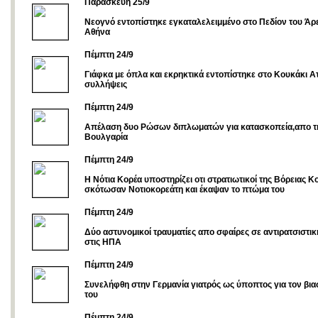
Παρασκευή 25/9
Νεογνό εντοπίστηκε εγκαταλελειμμένο στο Πεδίον του Άρ
Αθήνα
Πέμπτη 24/9
Γιάφκα με όπλα και εκρηκτικά εντοπίστηκε στο Κουκάκι Αττ
συλλήψεις
Πέμπτη 24/9
Απέλαση δυο Ρώσων διπλωματών για κατασκοπεία,απο τ
Βουλγαρία
Πέμπτη 24/9
Η Νότια Κορέα υποστηρίζει οτι στρατιωτικοί της Βόρειας Κ
σκότωσαν Νοτιοκορεάτη και έκαψαν το πτώμα του
Πέμπτη 24/9
Δύο αστυνομικοί τραυματίες απο σφαίρες σε αντιρατσιστι
στις ΗΠΑ
Πέμπτη 24/9
Συνελήφθη στην Γερμανία γιατρός ως ύποπτος για τον βι
του
Πέμπτη 24/9