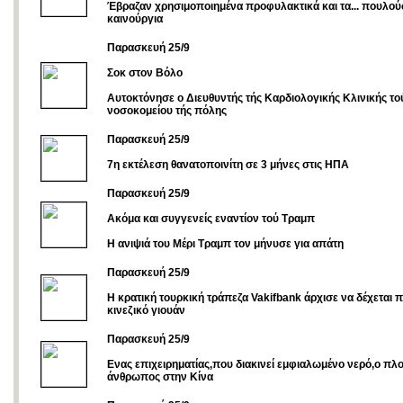
Έβραζαν χρησιμοποιημένα προφυλακτικά και τα... πουλο
καινούργια
Παρασκευή 25/9
Σοκ στον Βόλο
Αυτοκτόνησε ο Διευθυντής τής Καρδιολογικής Κλινικής το
νοσοκομείου τής πόλης
Παρασκευή 25/9
7η εκτέλεση θανατοποινίτη σε 3 μήνες στις ΗΠΑ
Παρασκευή 25/9
Ακόμα και συγγενείς εναντίον τού Τραμπ
Η ανιψιά του Μέρι Τραμπ τον μήνυσε για απάτη
Παρασκευή 25/9
Η κρατική τουρκική τράπεζα Vakifbank άρχισε να δέχεται
κινεζικό γιουάν
Παρασκευή 25/9
Ενας επιχειρηματίας,που διακινεί εμφιαλωμένο νερό,ο πλ
άνθρωπος στην Κίνα