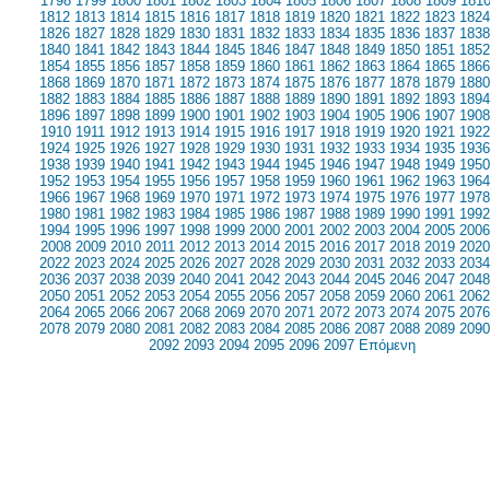
1798
1799
1800
1801
1802
1803
1804
1805
1806
1807
1808
1809
181
1812
1813
1814
1815
1816
1817
1818
1819
1820
1821
1822
1823
1824
1826
1827
1828
1829
1830
1831
1832
1833
1834
1835
1836
1837
1838
1840
1841
1842
1843
1844
1845
1846
1847
1848
1849
1850
1851
1852
1854
1855
1856
1857
1858
1859
1860
1861
1862
1863
1864
1865
1866
1868
1869
1870
1871
1872
1873
1874
1875
1876
1877
1878
1879
1880
1882
1883
1884
1885
1886
1887
1888
1889
1890
1891
1892
1893
1894
1896
1897
1898
1899
1900
1901
1902
1903
1904
1905
1906
1907
1908
1910
1911
1912
1913
1914
1915
1916
1917
1918
1919
1920
1921
1922
1924
1925
1926
1927
1928
1929
1930
1931
1932
1933
1934
1935
1936
1938
1939
1940
1941
1942
1943
1944
1945
1946
1947
1948
1949
1950
1952
1953
1954
1955
1956
1957
1958
1959
1960
1961
1962
1963
1964
1966
1967
1968
1969
1970
1971
1972
1973
1974
1975
1976
1977
1978
1980
1981
1982
1983
1984
1985
1986
1987
1988
1989
1990
1991
1992
1994
1995
1996
1997
1998
1999
2000
2001
2002
2003
2004
2005
2006
2008
2009
2010
2011
2012
2013
2014
2015
2016
2017
2018
2019
2020
2022
2023
2024
2025
2026
2027
2028
2029
2030
2031
2032
2033
2034
2036
2037
2038
2039
2040
2041
2042
2043
2044
2045
2046
2047
2048
2050
2051
2052
2053
2054
2055
2056
2057
2058
2059
2060
2061
2062
2064
2065
2066
2067
2068
2069
2070
2071
2072
2073
2074
2075
2076
2078
2079
2080
2081
2082
2083
2084
2085
2086
2087
2088
2089
2090
2092
2093
2094
2095
2096
2097
Επόμενη