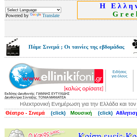
Η Ε λ λ η ν
G r e e k
Powered by
Translate
Πάμε Σινεμά ; Οι ταινίες της εβδομάδας
Ειδήσεις
για όλους
Εκδότης-Διευθυντής: ΓΙΑΝΝΗΣ ΕΥΤΥΧΙΔΗΣ
Διευθύντρια Σύνταξης: ΤΟΝΙΑ ΜΑΝΙΑΤΕΑ
Ηλεκτρονική Ενημέρωση για την Ελλάδα και το
Θέατρο - Σινεμά
(click)
Μουσική
(click)
Αθλητι