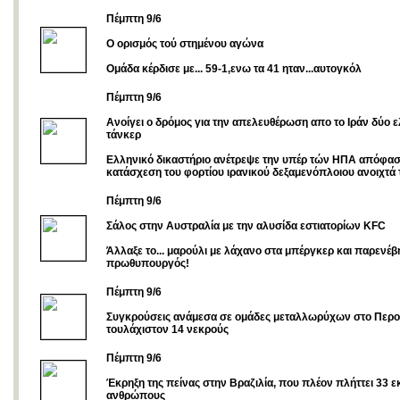
Πέμπτη 9/6
O oρισμός τού στημένου αγώνα
Ομάδα κέρδισε με... 59-1,ενω τα 41 ηταν...αυτογκόλ
Πέμπτη 9/6
Ανοίγει ο δρόμος για την απελευθέρωση απο το Ιράν δύο 
τάνκερ
Ελληνικό δικαστήριο ανέτρεψε την υπέρ τών ΗΠΑ απόφασ
κατάσχεση του φορτίου ιρανικού δεξαμενόπλοιου ανοιχτά 
Πέμπτη 9/6
Σάλος στην Αυστραλία με την αλυσίδα εστιατορίων KFC
Άλλαξε το... μαρούλι με λάχανο στα μπέργκερ και παρενέβη
πρωθυπουργός!
Πέμπτη 9/6
Συγκρούσεις ανάμεσα σε ομάδες μεταλλωρύχων στο Περο
τουλάχιστον 14 νεκρούς
Πέμπτη 9/6
Έκρηξη της πείνας στην Βραζιλία, που πλέον πλήττει 33 
ανθρώπους