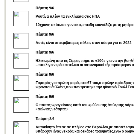
Πέμπτη 9/6
Ρουτίνα πλέον τα εγκλήματα στις ΗΠΑ
10χρονη σκότωσε γυναίκα, επειδή καυγάδιζε με τη μητέρα τ
Πέμπτη 9/6
Αυτές είναι οι ακριβότερες πόλεις στον κόσμο για το 2022
Πέμπτη 9/6
Ηλικιωμένη απο τις Σέρρες πήρε το «100» για να την βοηθ
...πιει λίγο νερό και τελικά οι αστυνομικοί τής πρόσφεραν 
Πέμπτη 9/6
Γαμπρός για πρώτη φορά, στα 67 του,o πρώην πρόεδρος τ
Φρανσουά Ολάντ,που παντρευτηκε την ηθοποιό Ζουλί Γκα
Πέμπτη 9/6
Ο πάπας Φραγκίσκος κατά του «μύθου της άφθαρτης σάρκα
«αιώνιας νεότητας»
Τετάρτη 8/6
Αυτοκίνητο έπεσε σε πλήθος στο Βερολίνο,με αποτέλεσμα
υπάρξουν ένας νεκρός και δεκάδες τραυματίες,ενω ο οδηγ