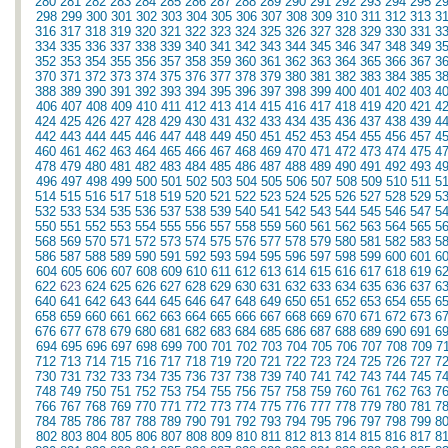
280
281
282
283
284
285
286
287
288
289
290
291
292
293
294
295
2
298
299
300
301
302
303
304
305
306
307
308
309
310
311
312
313
3
316
317
318
319
320
321
322
323
324
325
326
327
328
329
330
331
3
334
335
336
337
338
339
340
341
342
343
344
345
346
347
348
349
3
352
353
354
355
356
357
358
359
360
361
362
363
364
365
366
367
3
370
371
372
373
374
375
376
377
378
379
380
381
382
383
384
385
3
388
389
390
391
392
393
394
395
396
397
398
399
400
401
402
403
4
406
407
408
409
410
411
412
413
414
415
416
417
418
419
420
421
4
424
425
426
427
428
429
430
431
432
433
434
435
436
437
438
439
4
442
443
444
445
446
447
448
449
450
451
452
453
454
455
456
457
4
460
461
462
463
464
465
466
467
468
469
470
471
472
473
474
475
4
478
479
480
481
482
483
484
485
486
487
488
489
490
491
492
493
4
496
497
498
499
500
501
502
503
504
505
506
507
508
509
510
511
5
514
515
516
517
518
519
520
521
522
523
524
525
526
527
528
529
5
532
533
534
535
536
537
538
539
540
541
542
543
544
545
546
547
5
550
551
552
553
554
555
556
557
558
559
560
561
562
563
564
565
5
568
569
570
571
572
573
574
575
576
577
578
579
580
581
582
583
5
586
587
588
589
590
591
592
593
594
595
596
597
598
599
600
601
6
604
605
606
607
608
609
610
611
612
613
614
615
616
617
618
619
6
622
623
624
625
626
627
628
629
630
631
632
633
634
635
636
637
6
640
641
642
643
644
645
646
647
648
649
650
651
652
653
654
655
6
658
659
660
661
662
663
664
665
666
667
668
669
670
671
672
673
6
676
677
678
679
680
681
682
683
684
685
686
687
688
689
690
691
6
694
695
696
697
698
699
700
701
702
703
704
705
706
707
708
709
7
712
713
714
715
716
717
718
719
720
721
722
723
724
725
726
727
7
730
731
732
733
734
735
736
737
738
739
740
741
742
743
744
745
7
748
749
750
751
752
753
754
755
756
757
758
759
760
761
762
763
7
766
767
768
769
770
771
772
773
774
775
776
777
778
779
780
781
7
784
785
786
787
788
789
790
791
792
793
794
795
796
797
798
799
8
802
803
804
805
806
807
808
809
810
811
812
813
814
815
816
817
8