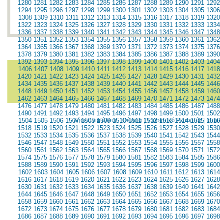
1280
1281
1282
1283
1284
1285
1286
1287
1288
1289
1290
1291
1292
1294
1295
1296
1297
1298
1299
1300
1301
1302
1303
1304
1305
1306
1308
1309
1310
1311
1312
1313
1314
1315
1316
1317
1318
1319
1320
1322
1323
1324
1325
1326
1327
1328
1329
1330
1331
1332
1333
1334
1336
1337
1338
1339
1340
1341
1342
1343
1344
1345
1346
1347
1348
1350
1351
1352
1353
1354
1355
1356
1357
1358
1359
1360
1361
1362
1364
1365
1366
1367
1368
1369
1370
1371
1372
1373
1374
1375
1376
1378
1379
1380
1381
1382
1383
1384
1385
1386
1387
1388
1389
1390
1392
1393
1394
1395
1396
1397
1398
1399
1400
1401
1402
1403
1404
1406
1407
1408
1409
1410
1411
1412
1413
1414
1415
1416
1417
1418
1420
1421
1422
1423
1424
1425
1426
1427
1428
1429
1430
1431
1432
1434
1435
1436
1437
1438
1439
1440
1441
1442
1443
1444
1445
1446
1448
1449
1450
1451
1452
1453
1454
1455
1456
1457
1458
1459
1460
1462
1463
1464
1465
1466
1467
1468
1469
1470
1471
1472
1473
1474
1476
1477
1478
1479
1480
1481
1482
1483
1484
1485
1486
1487
1488
1490
1491
1492
1493
1494
1495
1496
1497
1498
1499
1500
1501
1502
1504
1505
1506
1507
Ειδήσεις για όλους
1508
1509
1510
|
Θέματα
1511
|
1512
Τουριστικό Ρεπορτάζ
1513
1514
1515
|
1516
Ιατρ
1518
1519
1520
1521
1522
1523
1524
1525
1526
1527
1528
1529
1530
1532
1533
1534
1535
1536
1537
1538
1539
1540
1541
1542
1543
1544
1546
1547
1548
1549
1550
1551
1552
1553
1554
1555
1556
1557
1558
1560
1561
1562
1563
1564
1565
1566
1567
1568
1569
1570
1571
1572
1574
1575
1576
1577
1578
1579
1580
1581
1582
1583
1584
1585
1586
1588
1589
1590
1591
1592
1593
1594
1595
1596
1597
1598
1599
1600
1602
1603
1604
1605
1606
1607
1608
1609
1610
1611
1612
1613
1614
1616
1617
1618
1619
1620
1621
1622
1623
1624
1625
1626
1627
1628
1630
1631
1632
1633
1634
1635
1636
1637
1638
1639
1640
1641
1642
1644
1645
1646
1647
1648
1649
1650
1651
1652
1653
1654
1655
1656
1658
1659
1660
1661
1662
1663
1664
1665
1666
1667
1668
1669
1670
1672
1673
1674
1675
1676
1677
1678
1679
1680
1681
1682
1683
1684
1686
1687
1688
1689
1690
1691
1692
1693
1694
1695
1696
1697
1698