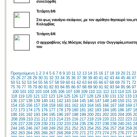
συνελήφθη
Τετάρτη 8/6
Στο φως ναυάγιο σκάφους ,με τον αμύθητο θησαυρό του,στ
Κολομβίας
Τετάρτη 8/6
Ο αρχιραβίνος τής Μόσχας διέφυγε στην Ουγγαρία,υποστη
του
Προηγούμενη
1
2
3
4
5
6
7
8
9
10
11
12
13
14
15
16
17
18
19
20
21
22
25
26
27
28
29
30
31
32
33
34
35
36
37
38
39
40
41
42
43
44
45
46
47
50
51
52
53
54
55
56
57
58
59
60
61
62
63
64
65
66
67
68
69
70
71
72
75
76
77
78
79
80
81
82
83
84
85
86
87
88
89
90
91
92
93
94
95
96
97
100
101
102
103
104
105
106
107
108
109
110
111
112
113
114
115
11
118
119
120
121
122
123
124
125
126
127
128
129
130
131
132
133
13
136
137
138
139
140
141
142
143
144
145
146
147
148
149
150
151
1
154
155
156
157
158
159
160
161
162
163
164
165
166
167
168
169
1
172
173
174
175
176
177
178
179
180
181
182
183
184
185
186
187
1
190
191
192
193
194
195
196
197
198
199
200
201
202
203
204
205
2
208
209
210
211
212
213
214
215
216
217
218
219
220
221
222
223
2
226
227
228
229
230
231
232
233
234
235
236
237
238
239
240
241
2
244
245
246
247
248
249
250
251
252
253
254
255
256
257
258
259
2
262
263
264
265
266
267
268
269
270
271
272
273
274
275
276
277
2