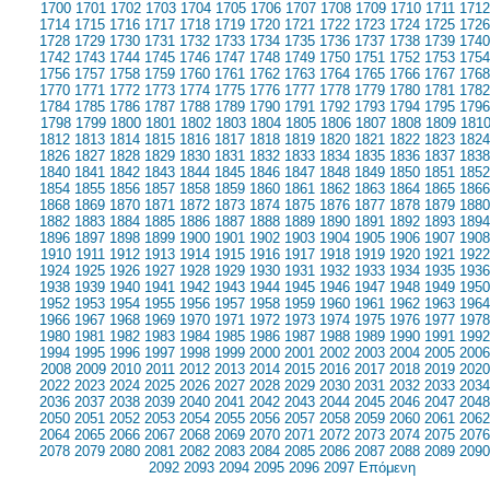
1700
1701
1702
1703
1704
1705
1706
1707
1708
1709
1710
1711
1712
1714
1715
1716
1717
1718
1719
1720
1721
1722
1723
1724
1725
1726
1728
1729
1730
1731
1732
1733
1734
1735
1736
1737
1738
1739
1740
1742
1743
1744
1745
1746
1747
1748
1749
1750
1751
1752
1753
1754
1756
1757
1758
1759
1760
1761
1762
1763
1764
1765
1766
1767
1768
1770
1771
1772
1773
1774
1775
1776
1777
1778
1779
1780
1781
1782
1784
1785
1786
1787
1788
1789
1790
1791
1792
1793
1794
1795
1796
1798
1799
1800
1801
1802
1803
1804
1805
1806
1807
1808
1809
181
1812
1813
1814
1815
1816
1817
1818
1819
1820
1821
1822
1823
1824
1826
1827
1828
1829
1830
1831
1832
1833
1834
1835
1836
1837
1838
1840
1841
1842
1843
1844
1845
1846
1847
1848
1849
1850
1851
1852
1854
1855
1856
1857
1858
1859
1860
1861
1862
1863
1864
1865
1866
1868
1869
1870
1871
1872
1873
1874
1875
1876
1877
1878
1879
1880
1882
1883
1884
1885
1886
1887
1888
1889
1890
1891
1892
1893
1894
1896
1897
1898
1899
1900
1901
1902
1903
1904
1905
1906
1907
1908
1910
1911
1912
1913
1914
1915
1916
1917
1918
1919
1920
1921
1922
1924
1925
1926
1927
1928
1929
1930
1931
1932
1933
1934
1935
1936
1938
1939
1940
1941
1942
1943
1944
1945
1946
1947
1948
1949
1950
1952
1953
1954
1955
1956
1957
1958
1959
1960
1961
1962
1963
1964
1966
1967
1968
1969
1970
1971
1972
1973
1974
1975
1976
1977
1978
1980
1981
1982
1983
1984
1985
1986
1987
1988
1989
1990
1991
1992
1994
1995
1996
1997
1998
1999
2000
2001
2002
2003
2004
2005
2006
2008
2009
2010
2011
2012
2013
2014
2015
2016
2017
2018
2019
2020
2022
2023
2024
2025
2026
2027
2028
2029
2030
2031
2032
2033
2034
2036
2037
2038
2039
2040
2041
2042
2043
2044
2045
2046
2047
2048
2050
2051
2052
2053
2054
2055
2056
2057
2058
2059
2060
2061
2062
2064
2065
2066
2067
2068
2069
2070
2071
2072
2073
2074
2075
2076
2078
2079
2080
2081
2082
2083
2084
2085
2086
2087
2088
2089
2090
2092
2093
2094
2095
2096
2097
Επόμενη