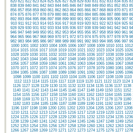
820
821
822
823
824
825
826
827
828
829
830
831
832
833
834
835
8
838
839
840
841
842
843
844
845
846
847
848
849
850
851
852
853
8
856
857
858
859
860
861
862
863
864
865
866
867
868
869
870
871
8
874
875
876
877
878
879
880
881
882
883
884
885
886
887
888
889
8
892
893
894
895
896
897
898
899
900
901
902
903
904
905
906
907
9
910
911
912
913
914
915
916
917
918
919
920
921
922
923
924
925
9
928
929
930
931
932
933
934
935
936
937
938
939
940
941
942
943
9
946
947
948
949
950
951
952
953
954
955
956
957
958
959
960
961
9
964
965
966
967
968
969
970
971
972
973
974
975
976
977
978
979
9
982
983
984
985
986
987
988
989
990
991
992
993
994
995
996
997
9
1000
1001
1002
1003
1004
1005
1006
1007
1008
1009
1010
1011
1012
1014
1015
1016
1017
1018
1019
1020
1021
1022
1023
1024
1025
1026
1028
1029
1030
1031
1032
1033
1034
1035
1036
1037
1038
1039
1040
1042
1043
1044
1045
1046
1047
1048
1049
1050
1051
1052
1053
1054
1056
1057
1058
1059
1060
1061
1062
1063
1064
1065
1066
1067
1068
1070
1071
1072
1073
1074
1075
1076
1077
1078
1079
1080
1081
1082
1084
1085
1086
1087
1088
1089
1090
1091
1092
1093
1094
1095
1096
1098
1099
1100
1101
1102
1103
1104
1105
1106
1107
1108
1109
1110
1112
1113
1114
1115
1116
1117
1118
1119
1120
1121
1122
1123
1124
1126
1127
1128
1129
1130
1131
1132
1133
1134
1135
1136
1137
1138
1140
1141
1142
1143
1144
1145
1146
1147
1148
1149
1150
1151
1152
1154
1155
1156
1157
1158
1159
1160
1161
1162
1163
1164
1165
1166
1168
1169
1170
1171
1172
1173
1174
1175
1176
1177
1178
1179
1180
1182
1183
1184
1185
1186
1187
1188
1189
1190
1191
1192
1193
1194
1196
1197
1198
1199
1200
1201
1202
1203
1204
1205
1206
1207
1208
1210
1211
1212
1213
1214
1215
1216
1217
1218
1219
1220
1221
1222
1224
1225
1226
1227
1228
1229
1230
1231
1232
1233
1234
1235
1236
1238
1239
1240
1241
1242
1243
1244
1245
1246
1247
1248
1249
1250
1252
1253
1254
1255
1256
1257
1258
1259
1260
1261
1262
1263
1264
1266
1267
1268
1269
1270
1271
1272
1273
1274
1275
1276
1277
1278