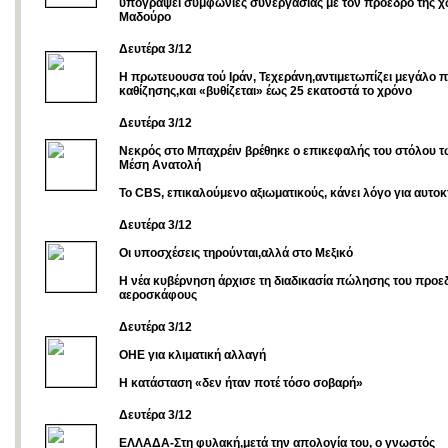
υπογράψει συμφωνίες συνεργασίας με τον πρόεδρο της 
Μαδούρο
Δευτέρα 3/12
Η πρωτευουσα τού Ιράν, Τεχεράνη,αντιμετωπίζει μεγάλο 
καθίζησης,και «βυθίζεται» έως 25 εκατοστά το χρόνο
Δευτέρα 3/12
Νεκρός στο Μπαχρέιν βρέθηκε ο επικεφαλής του στόλου 
Μέση Ανατολή
Το CBS, επικαλούμενο αξιωματικούς, κάνει λόγο για αυτοκ
Δευτέρα 3/12
Οι υποσχέσεις τηρούνται,αλλά στο Μεξικό
Η νέα κυβέρνηση άρχισε τη διαδικασία πώλησης του προε
αεροσκάφους
Δευτέρα 3/12
ΟΗΕ για κλιματική αλλαγή
Η κατάσταση «δεν ήταν ποτέ τόσο σοβαρή»
Δευτέρα 3/12
ΕΛΛΑΔΑ-Στη φυλακή,μετά την απολογία του, ο γνωστός