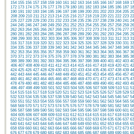
154
155
156
157
158
159
160
161
162
163
164
165
166
167
168
169
1
172
173
174
175
176
177
178
179
180
181
182
183
184
185
186
187
1
190
191
192
193
194
195
196
197
198
199
200
201
202
203
204
205
2
208
209
210
211
212
213
214
215
216
217
218
219
220
221
222
223
2
226
227
228
229
230
231
232
233
234
235
236
237
238
239
240
241
2
244
245
246
247
248
249
250
251
252
253
254
255
256
257
258
259
2
262
263
264
265
266
267
268
269
270
271
272
273
274
275
276
277
2
280
281
282
283
284
285
286
287
288
289
290
291
292
293
294
295
2
298
299
300
301
302
303
304
305
306
307
308
309
310
311
312
313
3
316
317
318
319
320
321
322
323
324
325
326
327
328
329
330
331
3
334
335
336
337
338
339
340
341
342
343
344
345
346
347
348
349
3
352
353
354
355
356
357
358
359
360
361
362
363
364
365
366
367
3
370
371
372
373
374
375
376
377
378
379
380
381
382
383
384
385
3
388
389
390
391
392
393
394
395
396
397
398
399
400
401
402
403
4
406
407
408
409
410
411
412
413
414
415
416
417
418
419
420
421
4
424
425
426
427
428
429
430
431
432
433
434
435
436
437
438
439
4
442
443
444
445
446
447
448
449
450
451
452
453
454
455
456
457
4
460
461
462
463
464
465
466
467
468
469
470
471
472
473
474
475
4
478
479
480
481
482
483
484
485
486
487
488
489
490
491
492
493
4
496
497
498
499
500
501
502
503
504
505
506
507
508
509
510
511
5
514
515
516
517
518
519
520
521
522
523
524
525
526
527
528
529
5
532
533
534
535
536
537
538
539
540
541
542
543
544
545
546
547
5
550
551
552
553
554
555
556
557
558
559
560
561
562
563
564
565
5
568
569
570
571
572
573
574
575
576
577
578
579
580
581
582
583
5
586
587
588
589
590
591
592
593
594
595
596
597
598
599
600
601
6
604
605
606
607
608
609
610
611
612
613
614
615
616
617
618
619
6
622
623
624
625
626
627
628
629
630
631
632
633
634
635
636
637
6
640
641
642
643
644
645
646
647
648
649
650
651
652
653
654
655
6
658
659
660
661
662
663
664
665
666
667
668
669
670
671
672
673
6
676
677
678
679
680
681
682
683
684
685
686
687
688
689
690
691
6