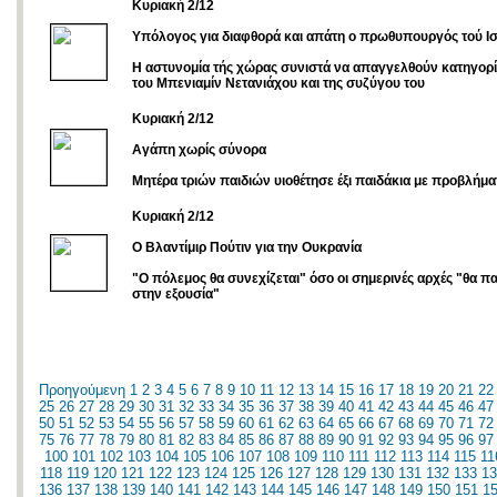
Κυριακή 2/12
Υπόλογος για διαφθορά και απάτη ο πρωθυπουργός τού Ι
Η αστυνομία τής χώρας συνιστά να απαγγελθούν κατηγορί
του Μπενιαμίν Νετανιάχου και της συζύγου του
Κυριακή 2/12
Αγάπη χωρίς σύνορα
Μητέρα τριών παιδιών υιοθέτησε έξι παιδάκια με προβλήμα
Κυριακή 2/12
O Βλαντίμιρ Πούτιν για την Ουκρανία
"Ο πόλεμος θα συνεχίζεται" όσο οι σημερινές αρχές "θα 
στην εξουσία"
Προηγούμενη
1
2
3
4
5
6
7
8
9
10
11
12
13
14
15
16
17
18
19
20
21
22
25
26
27
28
29
30
31
32
33
34
35
36
37
38
39
40
41
42
43
44
45
46
47
50
51
52
53
54
55
56
57
58
59
60
61
62
63
64
65
66
67
68
69
70
71
72
75
76
77
78
79
80
81
82
83
84
85
86
87
88
89
90
91
92
93
94
95
96
97
100
101
102
103
104
105
106
107
108
109
110
111
112
113
114
115
11
118
119
120
121
122
123
124
125
126
127
128
129
130
131
132
133
13
136
137
138
139
140
141
142
143
144
145
146
147
148
149
150
151
1