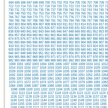
694
695
696
697
698
699
700
701
702
703
704
705
706
707
708
709
7
712
713
714
715
716
717
718
719
720
721
722
723
724
725
726
727
7
730
731
732
733
734
735
736
737
738
739
740
741
742
743
744
745
7
748
749
750
751
752
753
754
755
756
757
758
759
760
761
762
763
7
766
767
768
769
770
771
772
773
774
775
776
777
778
779
780
781
7
784
785
786
787
788
789
790
791
792
793
794
795
796
797
798
799
8
802
803
804
805
806
807
808
809
810
811
812
813
814
815
816
817
8
820
821
822
823
824
825
826
827
828
829
830
831
832
833
834
835
8
838
839
840
841
842
843
844
845
846
847
848
849
850
851
852
853
8
856
857
858
859
860
861
862
863
864
865
866
867
868
869
870
871
8
874
875
876
877
878
879
880
881
882
883
884
885
886
887
888
889
8
892
893
894
895
896
897
898
899
900
901
902
903
904
905
906
907
9
910
911
912
913
914
915
916
917
918
919
920
921
922
923
924
925
9
928
929
930
931
932
933
934
935
936
937
938
939
940
941
942
943
9
946
947
948
949
950
951
952
953
954
955
956
957
958
959
960
961
9
964
965
966
967
968
969
970
971
972
973
974
975
976
977
978
979
9
982
983
984
985
986
987
988
989
990
991
992
993
994
995
996
997
9
1000
1001
1002
1003
1004
1005
1006
1007
1008
1009
1010
1011
1012
1014
1015
1016
1017
1018
1019
1020
1021
1022
1023
1024
1025
1026
1028
1029
1030
1031
1032
1033
1034
1035
1036
1037
1038
1039
1040
1042
1043
1044
1045
1046
1047
1048
1049
1050
1051
1052
1053
1054
1056
1057
1058
1059
1060
1061
1062
1063
1064
1065
1066
1067
1068
1070
1071
1072
1073
1074
1075
1076
1077
1078
1079
1080
1081
1082
1084
1085
1086
1087
1088
1089
1090
1091
1092
1093
1094
1095
1096
1098
1099
1100
1101
1102
1103
1104
1105
1106
1107
1108
1109
1110
1112
1113
1114
1115
1116
1117
1118
1119
1120
1121
1122
1123
1124
1126
1127
1128
1129
1130
1131
1132
1133
1134
1135
1136
1137
1138
1140
1141
1142
1143
1144
1145
1146
1147
1148
1149
1150
1151
1152
1154
1155
1156
1157
1158
1159
1160
1161
1162
1163
1164
1165
1166
1168
1169
1170
1171
1172
1173
1174
1175
1176
1177
1178
1179
1180