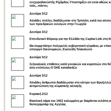
ενεχυροδανειστής Ριχάρδος-Υποστηρίζει οτι ειναι αθώος κ
τούς...πάντες
Δευτέρα 3/12
Χιλιάδες πολίτες διαδήλωσαν στο Τμπιλίσι, κατά του αποτ
των προεδρικών εκλογών στην Γεωργία
Δευτέρα 3/12
Επενδυτικό Φόρουμ για την Ελλάδα της Capital Link στη 
Θα συμμετάσχει πολυμελές κυβερνητικό κλιμάκιο, με επικ
υπουργό Οικονομικών, Ευκλείδη Τσακαλώτο
Δευτέρα 3/12
Σεξουαλικές επιθέσεις κατά γυναικών και κοριτσιών στο Ν
απο ενόπλους-Ο ΟΗΕ καταδικάζει
Δευτέρα 3/12
Χιλιάδες άνθρωποι διαδήλωσαν στο κέντρο των Βρυξελλών
αντιμετώπιση της κλιματικής αλλαγής
Kυριακή 2/12
Βασιλική τιάρα του 1902 καλυμμένη με διαμάντια εκλάπη 
Νοτινχαμσάιρ της Αγγλίας