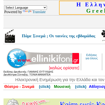
Η Ε λ λ η ν
G r e e k
Powered by
Translate
Πάμε Σινεμά ; Οι ταινίες της εβδομάδας
Ειδήσεις
για όλους
Εκδότης-Διευθυντής: ΓΙΑΝΝΗΣ ΕΥΤΥΧΙΔΗΣ
Διευθύντρια Σύνταξης: ΤΟΝΙΑ ΜΑΝΙΑΤΕΑ
Ηλεκτρονική Ενημέρωση για την Ελλάδα και το
Θέατρο - Σινεμά
(click)
Μουσική
(click)
Αθλητι