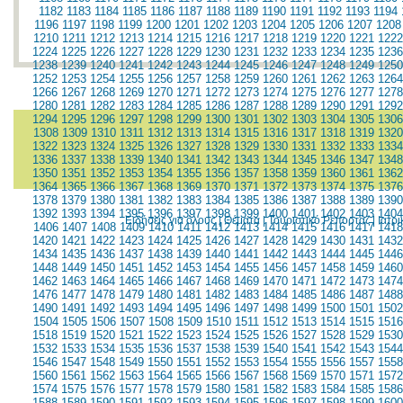
1182
1183
1184
1185
1186
1187
1188
1189
1190
1191
1192
1193
1194
1196
1197
1198
1199
1200
1201
1202
1203
1204
1205
1206
1207
1208
1210
1211
1212
1213
1214
1215
1216
1217
1218
1219
1220
1221
1222
1224
1225
1226
1227
1228
1229
1230
1231
1232
1233
1234
1235
1236
1238
1239
1240
1241
1242
1243
1244
1245
1246
1247
1248
1249
1250
1252
1253
1254
1255
1256
1257
1258
1259
1260
1261
1262
1263
1264
1266
1267
1268
1269
1270
1271
1272
1273
1274
1275
1276
1277
1278
1280
1281
1282
1283
1284
1285
1286
1287
1288
1289
1290
1291
1292
1294
1295
1296
1297
1298
1299
1300
1301
1302
1303
1304
1305
1306
1308
1309
1310
1311
1312
1313
1314
1315
1316
1317
1318
1319
1320
1322
1323
1324
1325
1326
1327
1328
1329
1330
1331
1332
1333
1334
1336
1337
1338
1339
1340
1341
1342
1343
1344
1345
1346
1347
1348
1350
1351
1352
1353
1354
1355
1356
1357
1358
1359
1360
1361
1362
1364
1365
1366
1367
1368
1369
1370
1371
1372
1373
1374
1375
1376
1378
1379
1380
1381
1382
1383
1384
1385
1386
1387
1388
1389
1390
1392
1393
1394
1395
1396
1397
1398
1399
1400
1401
1402
1403
1404
Ειδήσεις για όλους
|
Θέματα
|
Τουριστικό Ρεπορτάζ
|
Ιατρ
1406
1407
1408
1409
1410
1411
1412
1413
1414
1415
1416
1417
1418
1420
1421
1422
1423
1424
1425
1426
1427
1428
1429
1430
1431
1432
1434
1435
1436
1437
1438
1439
1440
1441
1442
1443
1444
1445
1446
1448
1449
1450
1451
1452
1453
1454
1455
1456
1457
1458
1459
1460
1462
1463
1464
1465
1466
1467
1468
1469
1470
1471
1472
1473
1474
1476
1477
1478
1479
1480
1481
1482
1483
1484
1485
1486
1487
1488
1490
1491
1492
1493
1494
1495
1496
1497
1498
1499
1500
1501
1502
1504
1505
1506
1507
1508
1509
1510
1511
1512
1513
1514
1515
1516
1518
1519
1520
1521
1522
1523
1524
1525
1526
1527
1528
1529
1530
1532
1533
1534
1535
1536
1537
1538
1539
1540
1541
1542
1543
1544
1546
1547
1548
1549
1550
1551
1552
1553
1554
1555
1556
1557
1558
1560
1561
1562
1563
1564
1565
1566
1567
1568
1569
1570
1571
1572
1574
1575
1576
1577
1578
1579
1580
1581
1582
1583
1584
1585
1586
1588
1589
1590
1591
1592
1593
1594
1595
1596
1597
1598
1599
1600