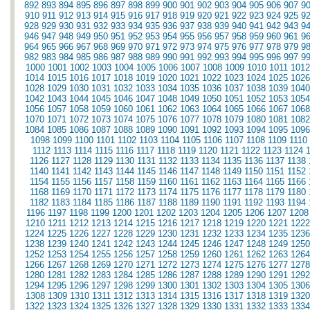
892
893
894
895
896
897
898
899
900
901
902
903
904
905
906
907
9
910
911
912
913
914
915
916
917
918
919
920
921
922
923
924
925
9
928
929
930
931
932
933
934
935
936
937
938
939
940
941
942
943
9
946
947
948
949
950
951
952
953
954
955
956
957
958
959
960
961
9
964
965
966
967
968
969
970
971
972
973
974
975
976
977
978
979
9
982
983
984
985
986
987
988
989
990
991
992
993
994
995
996
997
9
1000
1001
1002
1003
1004
1005
1006
1007
1008
1009
1010
1011
1012
1014
1015
1016
1017
1018
1019
1020
1021
1022
1023
1024
1025
1026
1028
1029
1030
1031
1032
1033
1034
1035
1036
1037
1038
1039
1040
1042
1043
1044
1045
1046
1047
1048
1049
1050
1051
1052
1053
1054
1056
1057
1058
1059
1060
1061
1062
1063
1064
1065
1066
1067
1068
1070
1071
1072
1073
1074
1075
1076
1077
1078
1079
1080
1081
1082
1084
1085
1086
1087
1088
1089
1090
1091
1092
1093
1094
1095
1096
1098
1099
1100
1101
1102
1103
1104
1105
1106
1107
1108
1109
1110
1112
1113
1114
1115
1116
1117
1118
1119
1120
1121
1122
1123
1124
1126
1127
1128
1129
1130
1131
1132
1133
1134
1135
1136
1137
1138
1140
1141
1142
1143
1144
1145
1146
1147
1148
1149
1150
1151
1152
1154
1155
1156
1157
1158
1159
1160
1161
1162
1163
1164
1165
1166
1168
1169
1170
1171
1172
1173
1174
1175
1176
1177
1178
1179
1180
1182
1183
1184
1185
1186
1187
1188
1189
1190
1191
1192
1193
1194
1196
1197
1198
1199
1200
1201
1202
1203
1204
1205
1206
1207
1208
1210
1211
1212
1213
1214
1215
1216
1217
1218
1219
1220
1221
1222
1224
1225
1226
1227
1228
1229
1230
1231
1232
1233
1234
1235
1236
1238
1239
1240
1241
1242
1243
1244
1245
1246
1247
1248
1249
1250
1252
1253
1254
1255
1256
1257
1258
1259
1260
1261
1262
1263
1264
1266
1267
1268
1269
1270
1271
1272
1273
1274
1275
1276
1277
1278
1280
1281
1282
1283
1284
1285
1286
1287
1288
1289
1290
1291
1292
1294
1295
1296
1297
1298
1299
1300
1301
1302
1303
1304
1305
1306
1308
1309
1310
1311
1312
1313
1314
1315
1316
1317
1318
1319
1320
1322
1323
1324
1325
1326
1327
1328
1329
1330
1331
1332
1333
1334