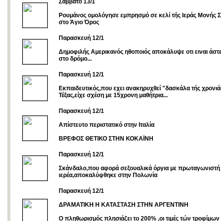
Σάββατο 13/1
Ρουμάνος ομολόγησε εμπρησμό σε κελί τής Ιεράς Μονής 
στο Άγιο Όρος
Παρασκευή 12/1
Δημοφιλής Αμερικανός ηθοποιός αποκάλυψε οτι ειναι άστε
στο δρόμο...
Παρασκευή 12/1
Εκπαιδευτικός,που εχει ανακηρυχθεί "δασκάλα τής χρονιά
Τέξας,είχε σχέση με 15χρονη μαθήτρια...
Παρασκευή 12/1
Απίστευτο περιστατικό στην Ιταλία
ΒΡΕΦΟΣ ΘΕΤΙΚΟ ΣΤΗΝ ΚΟΚΑΪΝΗ
Παρασκευή 12/1
Σκάνδαλο,που αφορά σεξουαλικά όργια με πρωταγωνιστή
ιερέα,αποκαλύφθηκε στην Πολωνία
Παρασκευή 12/1
ΔΡΑΜΑΤΙΚΗ Η ΚΑΤΑΣΤΑΣΗ ΣΤΗΝ ΑΡΓΕΝΤΙΝΗ
Ο πληθωρισμός πλησιάζει το 200% ,οι τιμές τών τροφίμων