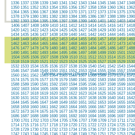
1336
1337
1338
1339
1340
1341
1342
1343
1344
1345
1346
1347
1348
1350
1351
1352
1353
1354
1355
1356
1357
1358
1359
1360
1361
1362
1364
1365
1366
1367
1368
1369
1370
1371
1372
1373
1374
1375
1376
1378
1379
1380
1381
1382
1383
1384
1385
1386
1387
1388
1389
1390
1392
1393
1394
1395
1396
1397
1398
1399
1400
1401
1402
1403
1404
1406
1407
1408
1409
1410
1411
1412
1413
1414
1415
1416
1417
1418
1420
1421
1422
1423
1424
1425
1426
1427
1428
1429
1430
1431
1432
1434
1435
1436
1437
1438
1439
1440
1441
1442
1443
1444
1445
1446
1448
1449
1450
1451
1452
1453
1454
1455
1456
1457
1458
1459
1460
1462
1463
1464
1465
1466
1467
1468
1469
1470
1471
1472
1473
1474
1476
1477
1478
1479
1480
1481
1482
1483
1484
1485
1486
1487
1488
1490
1491
1492
1493
1494
1495
1496
1497
1498
1499
1500
1501
1502
1504
1505
1506
1507
1508
1509
1510
1511
1512
1513
1514
1515
1516
1518
1519
1520
1521
1522
1523
1524
1525
1526
1527
1528
1529
1530
1532
1533
1534
1535
1536
1537
1538
1539
1540
1541
1542
1543
1544
1546
1547
1548
1549
1550
1551
1552
1553
1554
1555
1556
1557
1558
Ειδήσεις για όλους
|
Θέματα
|
Τουριστικό Ρεπορτάζ
|
Ιατρ
1560
1561
1562
1563
1564
1565
1566
1567
1568
1569
1570
1571
1572
1574
1575
1576
1577
1578
1579
1580
1581
1582
1583
1584
1585
1586
1588
1589
1590
1591
1592
1593
1594
1595
1596
1597
1598
1599
1600
1602
1603
1604
1605
1606
1607
1608
1609
1610
1611
1612
1613
1614
1616
1617
1618
1619
1620
1621
1622
1623
1624
1625
1626
1627
1628
1630
1631
1632
1633
1634
1635
1636
1637
1638
1639
1640
1641
1642
1644
1645
1646
1647
1648
1649
1650
1651
1652
1653
1654
1655
1656
1658
1659
1660
1661
1662
1663
1664
1665
1666
1667
1668
1669
1670
1672
1673
1674
1675
1676
1677
1678
1679
1680
1681
1682
1683
1684
1686
1687
1688
1689
1690
1691
1692
1693
1694
1695
1696
1697
1698
1700
1701
1702
1703
1704
1705
1706
1707
1708
1709
1710
1711
1712
1714
1715
1716
1717
1718
1719
1720
1721
1722
1723
1724
1725
1726
1728
1729
1730
1731
1732
1733
1734
1735
1736
1737
1738
1739
1740
1742
1743
1744
1745
1746
1747
1748
1749
1750
1751
1752
1753
1754