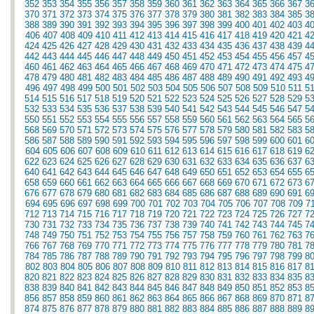
352
353
354
355
356
357
358
359
360
361
362
363
364
365
366
367
3
370
371
372
373
374
375
376
377
378
379
380
381
382
383
384
385
3
388
389
390
391
392
393
394
395
396
397
398
399
400
401
402
403
4
406
407
408
409
410
411
412
413
414
415
416
417
418
419
420
421
4
424
425
426
427
428
429
430
431
432
433
434
435
436
437
438
439
4
442
443
444
445
446
447
448
449
450
451
452
453
454
455
456
457
4
460
461
462
463
464
465
466
467
468
469
470
471
472
473
474
475
4
478
479
480
481
482
483
484
485
486
487
488
489
490
491
492
493
4
496
497
498
499
500
501
502
503
504
505
506
507
508
509
510
511
5
514
515
516
517
518
519
520
521
522
523
524
525
526
527
528
529
5
532
533
534
535
536
537
538
539
540
541
542
543
544
545
546
547
5
550
551
552
553
554
555
556
557
558
559
560
561
562
563
564
565
5
568
569
570
571
572
573
574
575
576
577
578
579
580
581
582
583
5
586
587
588
589
590
591
592
593
594
595
596
597
598
599
600
601
6
604
605
606
607
608
609
610
611
612
613
614
615
616
617
618
619
6
622
623
624
625
626
627
628
629
630
631
632
633
634
635
636
637
6
640
641
642
643
644
645
646
647
648
649
650
651
652
653
654
655
6
658
659
660
661
662
663
664
665
666
667
668
669
670
671
672
673
6
676
677
678
679
680
681
682
683
684
685
686
687
688
689
690
691
6
694
695
696
697
698
699
700
701
702
703
704
705
706
707
708
709
7
712
713
714
715
716
717
718
719
720
721
722
723
724
725
726
727
7
730
731
732
733
734
735
736
737
738
739
740
741
742
743
744
745
7
748
749
750
751
752
753
754
755
756
757
758
759
760
761
762
763
7
766
767
768
769
770
771
772
773
774
775
776
777
778
779
780
781
7
784
785
786
787
788
789
790
791
792
793
794
795
796
797
798
799
8
802
803
804
805
806
807
808
809
810
811
812
813
814
815
816
817
8
820
821
822
823
824
825
826
827
828
829
830
831
832
833
834
835
8
838
839
840
841
842
843
844
845
846
847
848
849
850
851
852
853
8
856
857
858
859
860
861
862
863
864
865
866
867
868
869
870
871
8
874
875
876
877
878
879
880
881
882
883
884
885
886
887
888
889
8