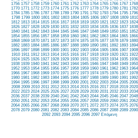
1756
1757
1758
1759
1760
1761
1762
1763
1764
1765
1766
1767
1768
1770
1771
1772
1773
1774
1775
1776
1777
1778
1779
1780
1781
1782
1784
1785
1786
1787
1788
1789
1790
1791
1792
1793
1794
1795
1796
1798
1799
1800
1801
1802
1803
1804
1805
1806
1807
1808
1809
181
1812
1813
1814
1815
1816
1817
1818
1819
1820
1821
1822
1823
1824
1826
1827
1828
1829
1830
1831
1832
1833
1834
1835
1836
1837
1838
1840
1841
1842
1843
1844
1845
1846
1847
1848
1849
1850
1851
1852
1854
1855
1856
1857
1858
1859
1860
1861
1862
1863
1864
1865
1866
1868
1869
1870
1871
1872
1873
1874
1875
1876
1877
1878
1879
1880
1882
1883
1884
1885
1886
1887
1888
1889
1890
1891
1892
1893
1894
1896
1897
1898
1899
1900
1901
1902
1903
1904
1905
1906
1907
1908
1910
1911
1912
1913
1914
1915
1916
1917
1918
1919
1920
1921
1922
1924
1925
1926
1927
1928
1929
1930
1931
1932
1933
1934
1935
1936
1938
1939
1940
1941
1942
1943
1944
1945
1946
1947
1948
1949
1950
1952
1953
1954
1955
1956
1957
1958
1959
1960
1961
1962
1963
1964
1966
1967
1968
1969
1970
1971
1972
1973
1974
1975
1976
1977
1978
1980
1981
1982
1983
1984
1985
1986
1987
1988
1989
1990
1991
1992
1994
1995
1996
1997
1998
1999
2000
2001
2002
2003
2004
2005
2006
2008
2009
2010
2011
2012
2013
2014
2015
2016
2017
2018
2019
2020
2022
2023
2024
2025
2026
2027
2028
2029
2030
2031
2032
2033
2034
2036
2037
2038
2039
2040
2041
2042
2043
2044
2045
2046
2047
2048
2050
2051
2052
2053
2054
2055
2056
2057
2058
2059
2060
2061
2062
2064
2065
2066
2067
2068
2069
2070
2071
2072
2073
2074
2075
2076
2078
2079
2080
2081
2082
2083
2084
2085
2086
2087
2088
2089
2090
2092
2093
2094
2095
2096
2097
Επόμενη