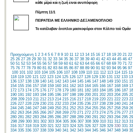
κάθε μέρα και η ζωή ειναι ανυπόφορη
Πέμπτη 11/1
ΠΕΙΡΑΤΕΙΑ ΜΕ ΕΛΛΗΝΙΚΟ ΔΕΞΑΜΕΝΟΠΛΟΙΟ
To κατέλαβαν ένοπλοι μασκοφόροι στον Κόλπο τού Ομάν
Προηγούμενη
1
2
3
4
5
6
7
8
9
10
11
12
13
14
15
16
17
18
19
20
21
22
25
26
27
28
29
30
31
32
33
34
35
36
37
38
39
40
41
42
43
44
45
46
47
50
51
52
53
54
55
56
57
58
59
60
61
62
63
64
65
66
67
68
69
70
71
72
75
76
77
78
79
80
81
82
83
84
85
86
87
88
89
90
91
92
93
94
95
96
97
100
101
102
103
104
105
106
107
108
109
110
111
112
113
114
115
11
118
119
120
121
122
123
124
125
126
127
128
129
130
131
132
133
13
136
137
138
139
140
141
142
143
144
145
146
147
148
149
150
151
1
154
155
156
157
158
159
160
161
162
163
164
165
166
167
168
169
1
172
173
174
175
176
177
178
179
180
181
182
183
184
185
186
187
1
190
191
192
193
194
195
196
197
198
199
200
201
202
203
204
205
2
208
209
210
211
212
213
214
215
216
217
218
219
220
221
222
223
2
226
227
228
229
230
231
232
233
234
235
236
237
238
239
240
241
2
244
245
246
247
248
249
250
251
252
253
254
255
256
257
258
259
2
262
263
264
265
266
267
268
269
270
271
272
273
274
275
276
277
2
280
281
282
283
284
285
286
287
288
289
290
291
292
293
294
295
2
298
299
300
301
302
303
304
305
306
307
308
309
310
311
312
313
3
316
317
318
319
320
321
322
323
324
325
326
327
328
329
330
331
3
334
335
336
337
338
339
340
341
342
343
344
345
346
347
348
349
3