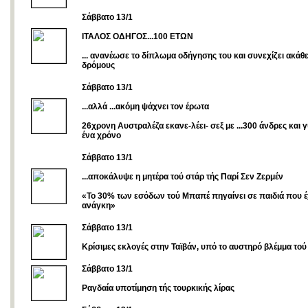
Σάββατο 13/1
ΙΤΑΛΟΣ ΟΔΗΓΟΣ...100 ΕΤΩΝ
... ανανέωσε το δίπλωμα οδήγησης του και συνεχίζει ακάθ
δρόμους
Σάββατο 13/1
...αλλά ...ακόμη ψάχνει τον έρωτα
26χρονη Αυστραλέζα εκανε-λέει- σεξ με ...300 άνδρες και 
ένα χρόνο
Σάββατο 13/1
...αποκάλυψε η μητέρα τού στάρ τής Παρί Σεν Ζερμέν
«Το 30% των εσόδων τού Μπαπέ πηγαίνει σε παιδιά που 
ανάγκη»
Σάββατο 13/1
Κρίσιμες εκλογές στην Ταϊβάν, υπό το αυστηρό βλέμμα τού
Σάββατο 13/1
Ραγδαία υποτίμηση τής τουρκικής λίρας