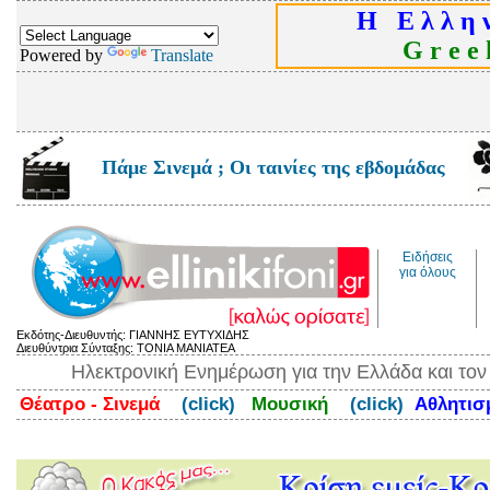
Η Ε λ λ η ν
G r e e k
Powered by
Translate
Πάμε Σινεμά ; Οι ταινίες της εβδομάδας
Ειδήσεις
για όλους
Εκδότης-Διευθυντής: ΓΙΑΝΝΗΣ ΕΥΤΥΧΙΔΗΣ
Διευθύντρια Σύνταξης: ΤΟΝΙΑ ΜΑΝΙΑΤΕΑ
Ηλεκτρονική Ενημέρωση για την Ελλάδα και το
Θέατρο - Σινεμά
(click)
Μουσική
(click)
Αθλητι